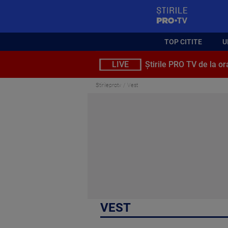
StirilePROTV
TOP CITITE
U
LIVE
Știrile PRO TV de la or
Stirileprotv
Vest
VEST