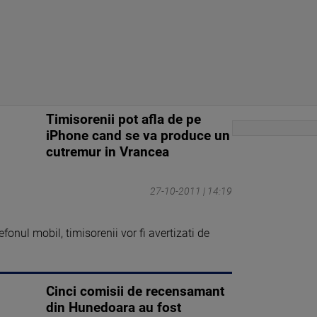
Timisorenii pot afla de pe
iPhone cand se va produce un
cutremur in Vrancea
27-10-2011 | 14:19
efonul mobil, timisorenii vor fi avertizati de
Cinci comisii de recensamant
din Hunedoara au fost