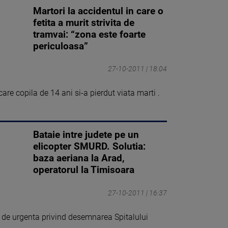
Martori la accidentul in care o
fetita a murit strivita de
tramvai: “zona este foarte
periculoasa”
27-10-2011 | 18:04
care copila de 14 ani si-a pierdut viata marti .
Bataie intre judete pe un
elicopter SMURD. Solutia:
baza aeriana la Arad,
operatorul la Timisoara
27-10-2011 | 16:37
de urgenta privind desemnarea Spitalului