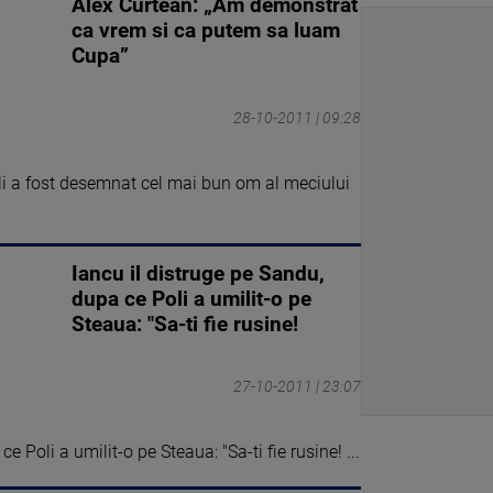
Alex Curtean: „Am demonstrat
ca vrem si ca putem sa luam
Cupa”
28-10-2011 | 09:28
oli a fost desemnat cel mai bun om al meciului
Iancu il distruge pe Sandu,
dupa ce Poli a umilit-o pe
Steaua: "Sa-ti fie rusine!
27-10-2011 | 23:07
e Poli a umilit-o pe Steaua: "Sa-ti fie rusine! ...