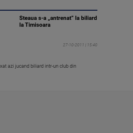
Steaua s-a „antrenat” la biliard
la Timisoara
27-10-2011 | 15:40
xat azi jucand biliard intr-un club din