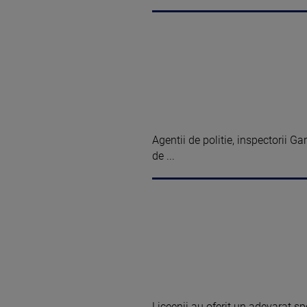
Agentii de politie, inspectorii Gar
de ...
Liceenii au oferit un adevarat sp