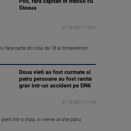
Poli, fara capitan in meciul cu
Steaua
27-10-2011 | 13:31
u face parte din lotul de 18 al timisorenilor
Doua vieti au fost curmate si
patru persoane au fost ranite
grav intr-un accident pe DN6
27-10-2011 | 11:59
pierit intr-o clipa, in vreme ce alte patru