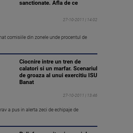
sanctionate. Afla de ce
27-10-2011 | 14:02
at comisiile din zonele unde procentul de
Ciocnire intre un tren de
calatori si un marfar. Scenariul
de groaza al unui exercitiu ISU
Banat
27-10-2011 | 13:46
rav a pus in alerta zeci de echipaje de