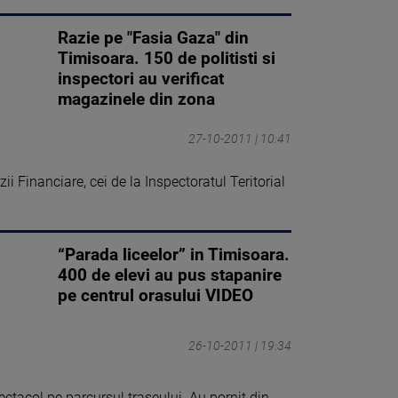
Razie pe "Fasia Gaza" din
Timisoara. 150 de politisti si
inspectori au verificat
magazinele din zona
27-10-2011 | 10:41
zii Financiare, cei de la Inspectoratul Teritorial
“Parada liceelor” in Timisoara.
400 de elevi au pus stapanire
pe centrul orasului VIDEO
26-10-2011 | 19:34
ectacol pe parcursul traseului. Au pornit din