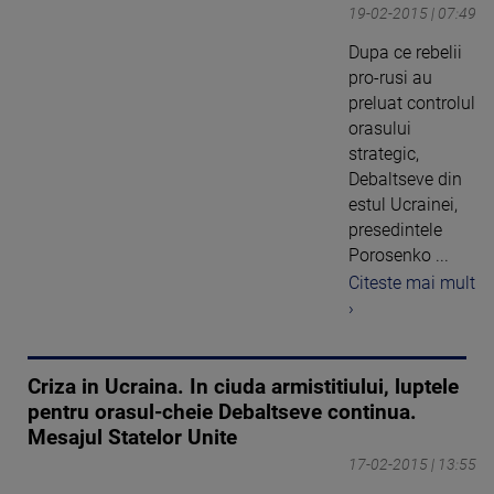
19-02-2015 | 07:49
Dupa ce rebelii
pro-rusi au
preluat controlul
orasului
strategic,
Debaltseve din
estul Ucrainei,
presedintele
Porosenko ...
Citeste mai mult
›
Criza in Ucraina. In ciuda armistitiului, luptele
pentru orasul-cheie Debaltseve continua.
Mesajul Statelor Unite
17-02-2015 | 13:55