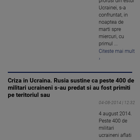
prorusi din estul
Ucrainei, s-a
confruntat, in
noaptea de
marti spre
miercuri, cu
primul ...
Citeste mai mult
›
Criza in Ucraina. Rusia sustine ca peste 400 de
militari ucraineni s-au predat si au fost primiti
pe teritoriul sau
04-08-2014 | 12:32
4 august 2014.
Peste 400 de
militari
ucraineni aflati