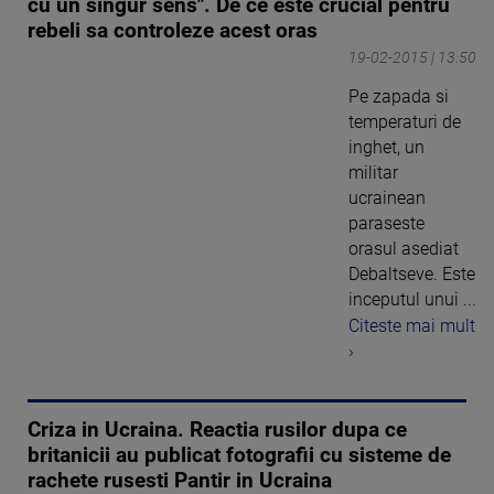
cu un singur sens". De ce este crucial pentru
rebeli sa controleze acest oras
19-02-2015 | 13:50
Pe zapada si
temperaturi de
inghet, un
militar
ucrainean
paraseste
orasul asediat
Debaltseve. Este
inceputul unui ...
Citeste mai mult
›
Criza in Ucraina. Reactia rusilor dupa ce
britanicii au publicat fotografii cu sisteme de
rachete rusesti Pantir in Ucraina