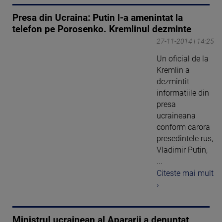
Presa din Ucraina: Putin l-a amenintat la
telefon pe Porosenko. Kremlinul dezminte
27-11-2014 | 14:25
Un oficial de la
Kremlin a
dezmintit
informatiile din
presa
ucraineana
conform carora
presedintele rus,
Vladimir Putin,
...
Citeste mai mult
›
Ministrul ucrainean al Apararii a denuntat