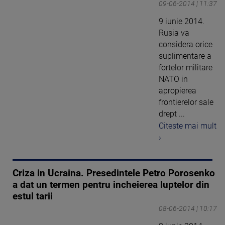
09-06-2014 | 11:37
9 iunie 2014.
Rusia va
considera orice
suplimentare a
fortelor militare
NATO in
apropierea
frontierelor sale
drept ...
Citeste mai mult
›
Criza in Ucraina. Presedintele Petro Porosenko
a dat un termen pentru incheierea luptelor din
estul tarii
08-06-2014 | 10:17