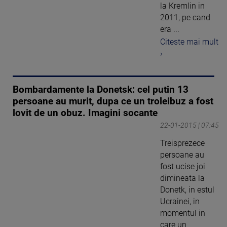
la Kremlin in
2011, pe cand
era ...
Citeste mai mult
›
Bombardamente la Donetsk: cel putin 13
persoane au murit, dupa ce un troleibuz a fost
lovit de un obuz. Imagini socante
22-01-2015 | 07:45
Treisprezece
persoane au
fost ucise joi
dimineata la
Donetk, in estul
Ucrainei, in
momentul in
care un