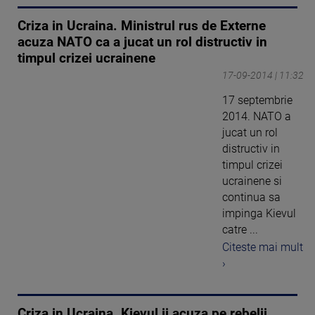
Criza in Ucraina. Ministrul rus de Externe
acuza NATO ca a jucat un rol distructiv in
timpul crizei ucrainene
17-09-2014 | 11:32
17 septembrie
2014. NATO a
jucat un rol
distructiv in
timpul crizei
ucrainene si
continua sa
impinga Kievul
catre ...
Citeste mai mult
›
Criza in Ucraina. Kievul ii acuza pe rebelii