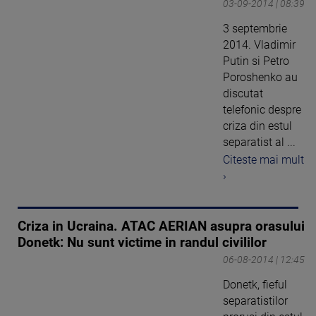
03-09-2014 | 08:39
3 septembrie
2014. Vladimir
Putin si Petro
Poroshenko au
discutat
telefonic despre
criza din estul
separatist al ...
Citeste mai mult
›
Criza in Ucraina. ATAC AERIAN asupra orasului
Donetk: Nu sunt victime in randul civililor
06-08-2014 | 12:45
Donetk, fieful
separatistilor