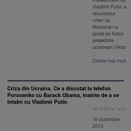
Presedintele rus,
Vladimir Putin, a
recunoscut
vineri ca
Moscova l-a
ajutat pe fostul
presedinte
ucrainean Viktor
...
Citeste mai mult
›
Criza din Ucraina. Ce a discutat la telefon
Porosenko cu Barack Obama, inainte de a se
intalni cu Vladimir Putin
16-10-2014 | 14:23
16 octombrie
2014.