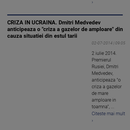
›
CRIZA IN UCRAINA. Dmitri Medvedev
anticipeaza o "criza a gazelor de amploare" din
cauza situatiei din estul tarii
02-07-2014 | 09:05
2 iulie 2014.
Premierul
Rusiei, Dmitri
Medvedev,
anticipeaza "o
criza a gazelor
de mare
amploare in
toamna", ...
Citeste mai mult
›