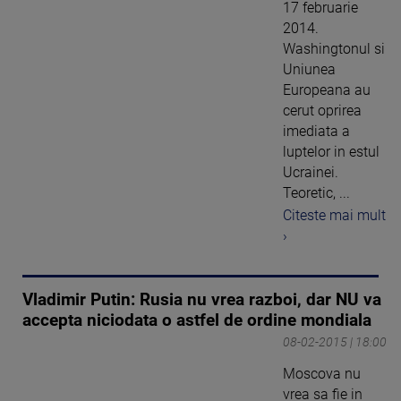
17 februarie
2014.
Washingtonul si
Uniunea
Europeana au
cerut oprirea
imediata a
luptelor in estul
Ucrainei.
Teoretic, ...
Citeste mai mult
›
Vladimir Putin: Rusia nu vrea razboi, dar NU va
accepta niciodata o astfel de ordine mondiala
08-02-2015 | 18:00
Moscova nu
vrea sa fie in