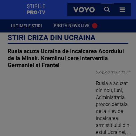
StirilePROTV
CAUTA
VOYO
TOATE 
PROTV NEWS LIVE
ULTIMELE ȘTIRI
STIRI CRIZA DIN UCRAINA
Rusia acuza Ucraina de incalcarea Acordului
de la Minsk. Kremlinul cere interventia
Germaniei si Frantei
23-03-2015 | 21:21
Rusia a acuzat
din nou, luni,
Administratia
prooccidentala
de la Kiev de
incalcarea
armistitiului din
estul Ucrainei, ...