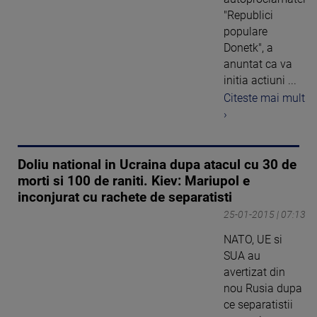
"Republici
populare
Donetk", a
anuntat ca va
initia actiuni ...
Citeste mai mult
›
Doliu national in Ucraina dupa atacul cu 30 de
morti si 100 de raniti. Kiev: Mariupol e
inconjurat cu rachete de separatisti
25-01-2015 | 07:13
NATO, UE si
SUA au
avertizat din
nou Rusia dupa
ce separatistii