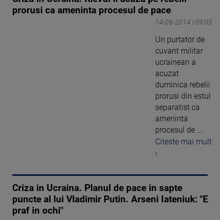
prorusi ca ameninta procesul de pace
14-09-2014 | 09:05
Un purtator de
cuvant militar
ucrainean a
acuzat
duminica rebelii
prorusi din estul
separatist ca
ameninta
procesul de ...
Citeste mai mult
›
Criza in Ucraina. Planul de pace in sapte
puncte al lui Vladimir Putin. Arseni Iateniuk: "E
praf in ochi"