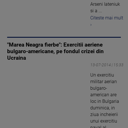
Arseni Iateniuk
si a ...
Citeste mai mult
›
"Marea Neagra fierbe": Exercitii aeriene
bulgaro-americane, pe fondul crizei din
Ucraina
13-07-2014 | 15:33
Un exercitiu
militar aerian
bulgaro-
american are
loc in Bulgaria
duminica, in
ziua incheierii
unui exercitiu
naval al ...