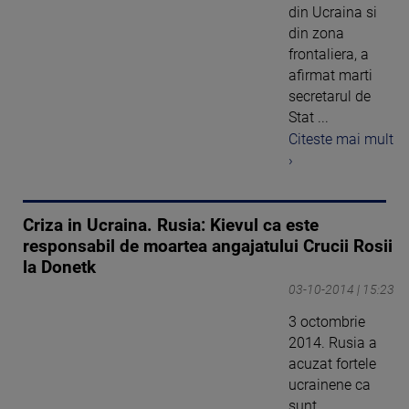
din Ucraina si
din zona
frontaliera, a
afirmat marti
secretarul de
Stat ...
Citeste mai mult
›
Criza in Ucraina. Rusia: Kievul ca este
responsabil de moartea angajatului Crucii Rosii
la Donetk
03-10-2014 | 15:23
3 octombrie
2014. Rusia a
acuzat fortele
ucrainene ca
sunt