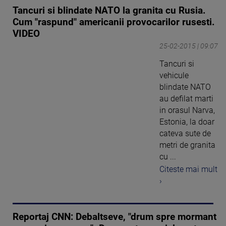
Tancuri si blindate NATO la granita cu Rusia.
Cum "raspund" americanii provocarilor rusesti.
VIDEO
25-02-2015 | 09:07
Tancuri si
vehicule
blindate NATO
au defilat marti
in orasul Narva,
Estonia, la doar
cateva sute de
metri de granita
cu ...
Citeste mai mult
›
Reportaj CNN: Debaltseve, "drum spre mormant