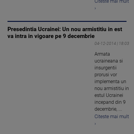
Citeste mai mult
›
Presedintia Ucrainei: Un nou armistitiu in est
va intra in vigoare pe 9 decembrie
04-12-2014 | 18:03
Armata
ucraineana si
insurgentii
prorusi vor
implementa un
nou armistitiu in
estul Ucrainei
incepand din 9
decembrie, ...
Citeste mai mult
›