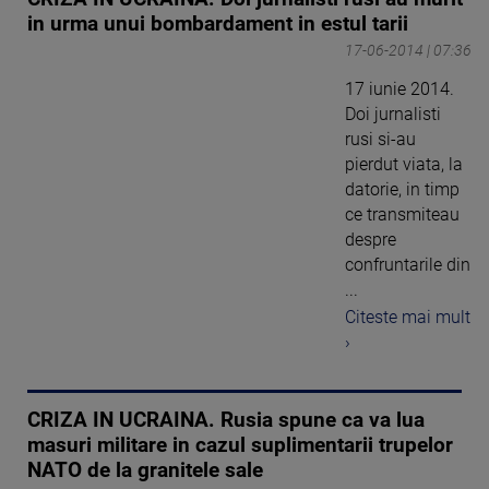
in urma unui bombardament in estul tarii
17-06-2014 | 07:36
17 iunie 2014.
Doi jurnalisti
rusi si-au
pierdut viata, la
datorie, in timp
ce transmiteau
despre
confruntarile din
...
Citeste mai mult
›
CRIZA IN UCRAINA. Rusia spune ca va lua
masuri militare in cazul suplimentarii trupelor
NATO de la granitele sale