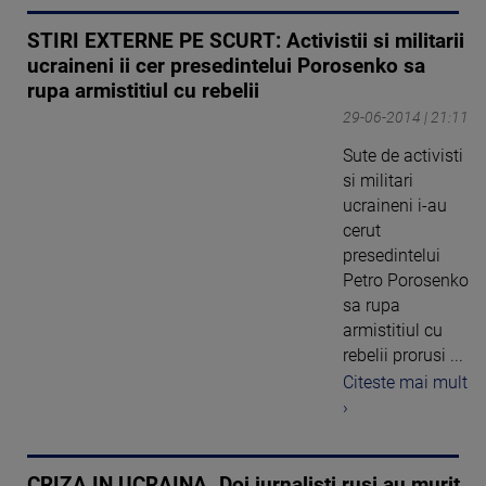
STIRI EXTERNE PE SCURT: Activistii si militarii
ucraineni ii cer presedintelui Porosenko sa
rupa armistitiul cu rebelii
29-06-2014 | 21:11
Sute de activisti
si militari
ucraineni i-au
cerut
presedintelui
Petro Porosenko
sa rupa
armistitiul cu
rebelii prorusi ...
Citeste mai mult
›
CRIZA IN UCRAINA. Doi jurnalisti rusi au murit