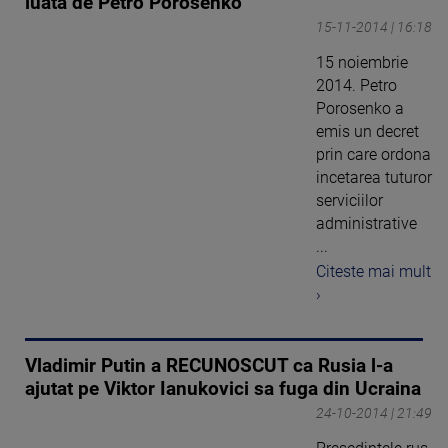
luata de Petro Porosenko
15-11-2014 | 16:18
15 noiembrie
2014. Petro
Porosenko a
emis un decret
prin care ordona
incetarea tuturor
serviciilor
administrative
...
Citeste mai mult
›
Vladimir Putin a RECUNOSCUT ca Rusia l-a
ajutat pe Viktor Ianukovici sa fuga din Ucraina
24-10-2014 | 21:49