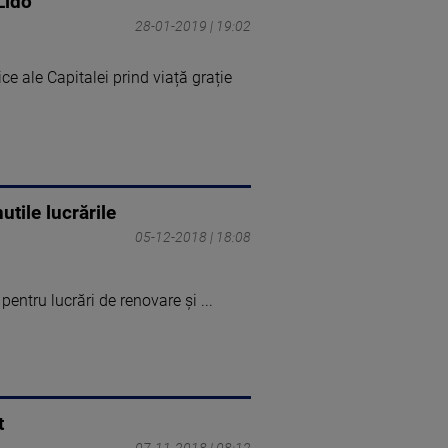
Lido
28-01-2019 | 19:02
e ale Capitalei prind viață grație
utile lucrările
05-12-2018 | 18:08
pentru lucrări de renovare şi ...
t
07-11-2018 | 08:12