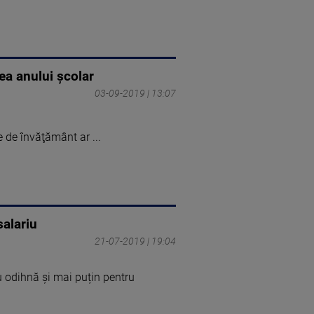
ea anului şcolar
03-09-2019 | 13:07
e de învăţământ ar ...
salariu
21-07-2019 | 19:04
ru odihnă și mai puțin pentru