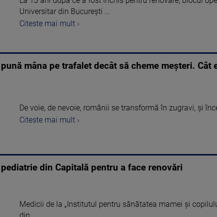
La 13 ani după ce a fost închis pentru renovare, blocul oper
Universitar din București ...
Citeste mai mult ›
 pună mâna pe trafalet decât să cheme meşteri. Cât
De voie, de nevoie, românii se transformă în zugravi, şi înce
Citeste mai mult ›
 pediatrie din Capitală pentru a face renovări
Medicii de la „Institutul pentru sănătatea mamei și copilului
din ...