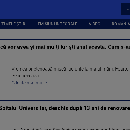
P
LTIMELE ȘTIRI
EMISIUNI INTEGRALE
VIDEO
ROMÂNIA,
 că vor avea şi mai mulţi turişti anul acesta. Cum s-a
Vremea prietenoasă mişcă lucrurile la malul mării. Foarte mu
Se renovează ...
Citeste mai mult ›
 Spitalul Universitar, deschis după 13 ani de renovare