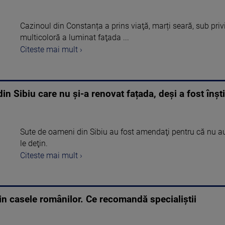
Cazinoul din Constanța a prins viaţă, marți seară, sub privir
multicoloră a luminat faţada ...
Citeste mai mult ›
n Sibiu care nu și-a renovat fațada, deși a fost înști
Sute de oameni din Sibiu au fost amendaţi pentru că nu au 
le deţin.
Citeste mai mult ›
in casele românilor. Ce recomandă specialiștii