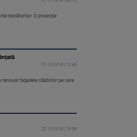
ile trecătorilor. O proiecţie
ințată
31-10-2018 | 12:46
renovat faţadele clădirilor pe care
22-10-2018 | 18:38