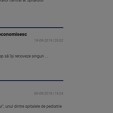
ator central al Spitalului
 economisesc
19-09-2019 | 20:02
p să îşi renoveze singuri ...
06-09-2019 | 19:24
", unul dintre spitalele de pediatrie