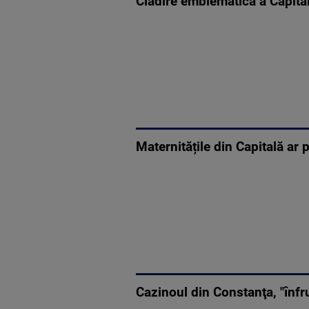
Clădire emblematică a Capita
Maternitățile din Capitală ar p
Cazinoul din Constanţa, "înf