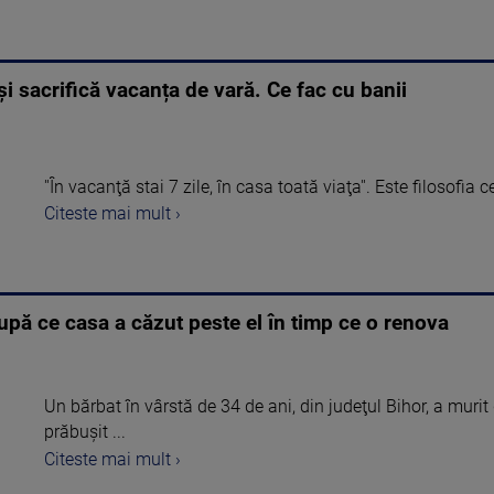
și sacrifică vacanța de vară. Ce fac cu banii
''În vacanţă stai 7 zile, în casa toată viaţa''. Este filosofia c
Citeste mai mult ›
upă ce casa a căzut peste el în timp ce o renova
Un bărbat în vârstă de 34 de ani, din judeţul Bihor, a murit
prăbuşit ...
Citeste mai mult ›