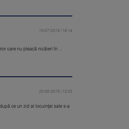
19-07-2019 | 18:14
elor care nu pleacă nicăieri în ...
20-06-2019 | 13:55
 după ce un zid al locuinţei sale s-a