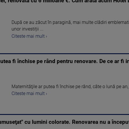
lei, renovată cu 6 milioane €. Cum arată acum Hotel 
După ce au zăcut în paragină, mai multe clădiri emblematic
unor investiții ...
Citeste mai mult ›
utea fi închise pe rând pentru renovare. De ce ar fi in
Maternităţile ar putea fi închise pe rând, câte o lună pe an, 
Citeste mai mult ›
rumuseţat" cu lumini colorate. Renovarea nu a începu