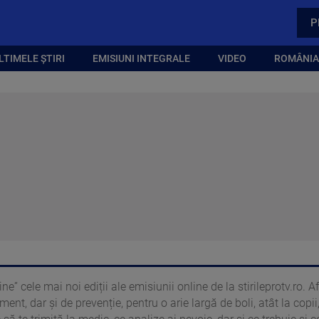
P
LTIMELE ȘTIRI
EMISIUNI INTEGRALE
VIDEO
ROMÂNIA,
” cele mai noi ediții ale emisiunii online de la stirileprotv.ro. Afl
ent, dar și de prevenție, pentru o arie largă de boli, atât la copii