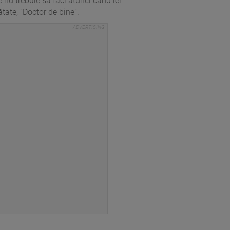
ce nu trebuie să faci atunci când iei
tate, ”Doctor de bine”.