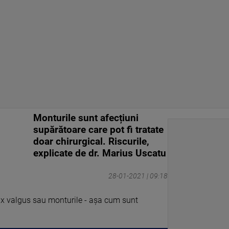
Monturile sunt afecțiuni
supărătoare care pot fi tratate
doar chirurgical. Riscurile,
explicate de dr. Marius Uscatu
28-01-2021 | 09:18
lux valgus sau monturile - aşa cum sunt