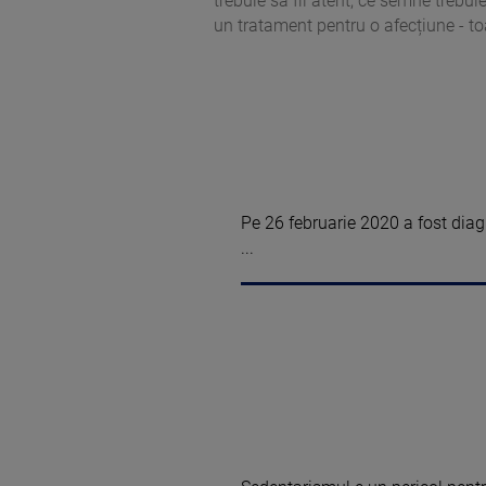
trebuie să fii atent, ce semne trebuie
un tratament pentru o afecțiune - to
Pe 26 februarie 2020 a fost dia
...