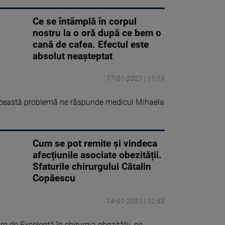
Ce se întâmplă în corpul
nostru la o oră după ce bem o
cană de cafea. Efectul este
absolut neaşteptat
17-01-2021 | 11:19
această problemă ne răspunde medicul Mihaela
Cum se pot remite și vindeca
afecțiunile asociate obezității.
Sfaturile chirurgului Cătalin
Copăescu
14-01-2021 | 12:53
g de Excelență în chirurgia obezităţii, ne ...