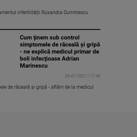
amentul infertilității Ruxandra Dumitrescu
Cum ţinem sub control
simptomele de răceală şi gripă
- ne explică medicul primar de
boli infecţioase Adrian
Marinescu
29-01-2021 | 17:49
e de răceală şi gripă - aflăm de la medicul