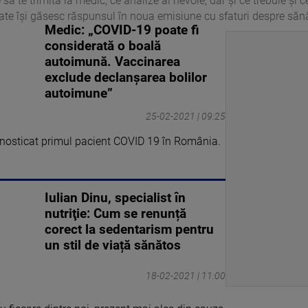
 să te trimită la medic, ce analize ai nevoie, dar și ce trebuie și 
ate își găsesc răspunsul în noua emisiune cu sfaturi despre sănă
Medic: „COVID-19 poate fi
considerată o boală
autoimună. Vaccinarea
exclude declanșarea bolilor
autoimune”
25-02-2021 | 09:25
gnosticat primul pacient COVID 19 în România.
Iulian Dinu, specialist în
nutriţie: Cum se renunță
corect la sedentarism pentru
un stil de viață sănătos
18-02-2021 | 11:00