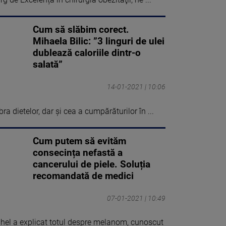
Cum să slăbim corect.
Mihaela Bilic: ”3 linguri de ulei
dublează caloriile dintr-o
salată”
14-01-2021 | 10:06
a dietelor, dar și cea a cumpărăturilor în ...
Cum putem să evităm
consecința nefastă a
cancerului de piele. Soluția
recomandată de medici
07-01-2021 | 10:49
el a explicat totul despre melanom, cunoscut