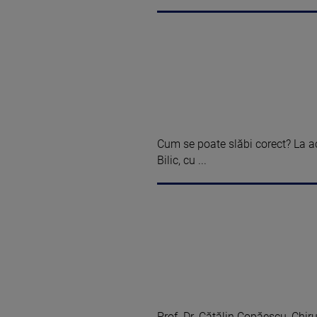
Cum se poate slăbi corect? La 
Bilic, cu ...
Prof. Dr. Cătălin Copăescu, Chirur