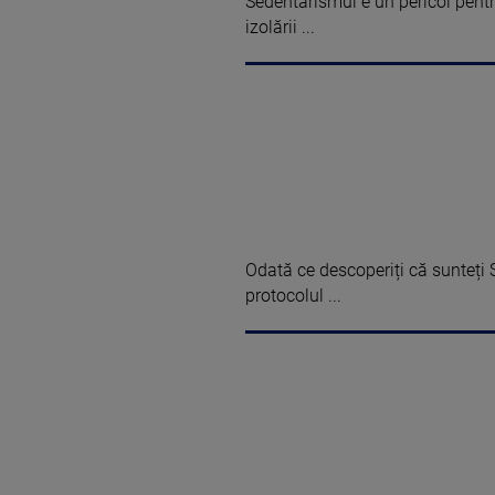
Sedentarismul e un pericol pentr
izolării ...
Odată ce descoperiți că sunteți
protocolul ...