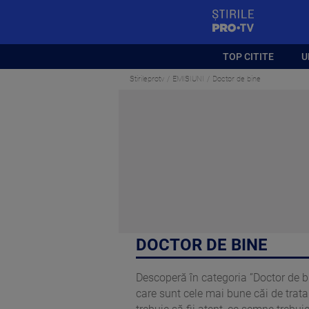
StirilePROTV
TOP CITITE
U
Stirileprotv
EMISIUNI
Doctor de bine
DOCTOR DE BINE
Descoperă în categoria ”Doctor de bine
care sunt cele mai bune căi de tratam