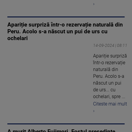
›
Apariție surpriză într-o rezervație naturală din
Peru. Acolo s-a născut un pui de urs cu
ochelari
14-09-2024 | 08:11
Apariție surpriză
într-o rezervație
naturală din
Peru. Acolo s-a
născut un pui
de urs... cu
ochelari, spre ...
Citeste mai mult
›
A murit Alberto Fujimori. Fostul preşedinte