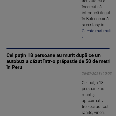
acuzată că a
încercat să
introducă ilegal
în Bali cocaină
și ecstasy în ...
Citeste mai mult
›
Cel puţin 18 persoane au murit după ce un
autobuz a căzut într-o prăpastie de 50 de metri
în Peru
26-07-2025 | 10:03
Cel puţin 18
persoane au
murit şi
aproximativ
treizeci au fost
rănite, vineri,