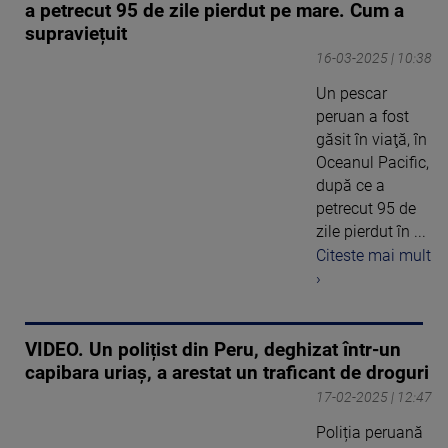
a petrecut 95 de zile pierdut pe mare. Cum a
supraviețuit
16-03-2025 | 10:38
Un pescar
peruan a fost
găsit în viaţă, în
Oceanul Pacific,
după ce a
petrecut 95 de
zile pierdut în ...
Citeste mai mult
›
VIDEO. Un polițist din Peru, deghizat într-un
capibara uriaș, a arestat un traficant de droguri
17-02-2025 | 12:47
Poliția peruană