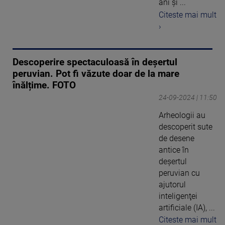
ani şi ...
Citeste mai mult
›
Descoperire spectaculoasă în deșertul
peruvian. Pot fi văzute doar de la mare
înălțime. FOTO
24-09-2024 | 11:50
Arheologii au
descoperit sute
de desene
antice în
deşertul
peruvian cu
ajutorul
inteligenţei
artificiale (IA), ...
Citeste mai mult