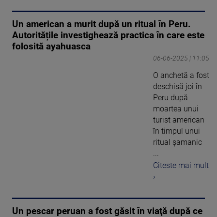
Un american a murit după un ritual în Peru.
Autoritățile investighează practica în care este
folosită ayahuasca
06-06-2025 | 11:05
O anchetă a fost
deschisă joi în
Peru după
moartea unui
turist american
în timpul unui
ritual şamanic
...
Citeste mai mult
›
Un pescar peruan a fost găsit în viaţă după ce