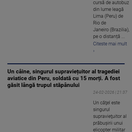
cursă de autobuz
din lume leagă
Lima (Peru) de
Rio de
Janeiro (Brazilia),
pe o distanță ...
Citeste mai mult
›
Un câine, singurul supraviețuitor al tragediei
aviatice din Peru, soldată cu 15 morți. A fost
găsit lângă trupul stăpânului
24-02-2026 | 21:37
Un căţel este
singurul
supravieţuitor al
prăbuşirii unui
elicopter militar