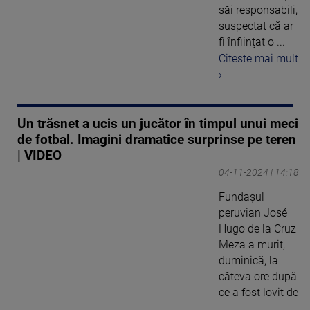
săi responsabili,
suspectat că ar
fi înfiinţat o ...
Citeste mai mult
›
Un trăsnet a ucis un jucător în timpul unui meci
de fotbal. Imagini dramatice surprinse pe teren
| VIDEO
04-11-2024 | 14:18
Fundaşul
peruvian José
Hugo de la Cruz
Meza a murit,
duminică, la
câteva ore după
ce a fost lovit de
...