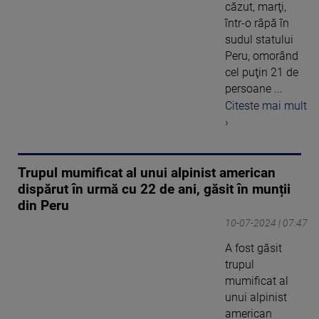
căzut, marţi,
într-o râpă în
sudul statului
Peru, omorând
cel puţin 21 de
persoane ...
Citeste mai mult
›
Trupul mumificat al unui alpinist american
dispărut în urmă cu 22 de ani, găsit în munții
din Peru
10-07-2024 | 07:47
A fost găsit
trupul
mumificat al
unui alpinist
american