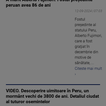
peruan avea 86 de ani
12-09-2024 | 07:03
Fostul
preşedinte al
statului Peru,
Alberto Fujimori,
care a fost
graţiat în
decembrie din
motive de
sănătate, ...
Citeste mai mult
›
VIDEO. Descoperire uimitoare în Peru, un
mormânt vechi de 3800 de ani. Detaliul ciudat
al tuturor osemintelor