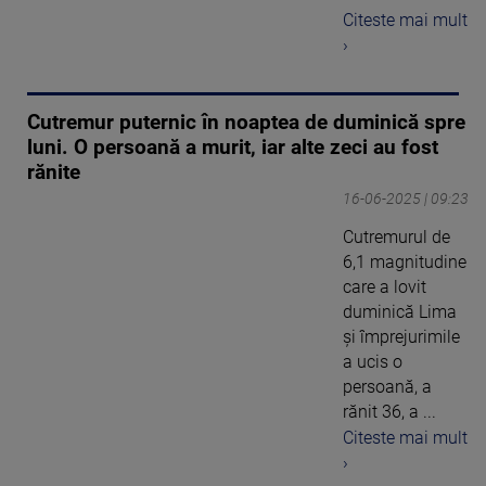
Citeste mai mult
›
Cutremur puternic în noaptea de duminică spre
luni. O persoană a murit, iar alte zeci au fost
rănite
16-06-2025 | 09:23
Cutremurul de
6,1 magnitudine
care a lovit
duminică Lima
și împrejurimile
a ucis o
persoană, a
rănit 36, a ...
Citeste mai mult
›