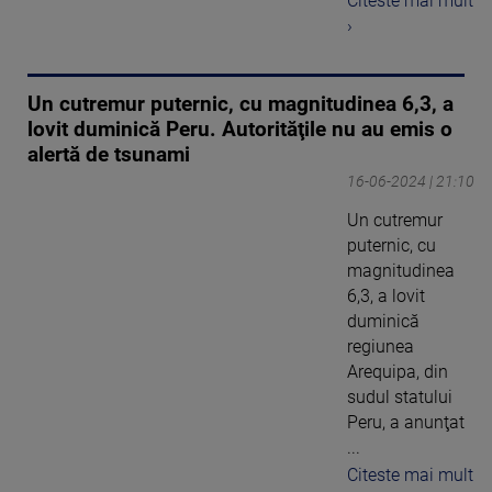
Citeste mai mult
›
Un cutremur puternic, cu magnitudinea 6,3, a
lovit duminică Peru. Autorităţile nu au emis o
alertă de tsunami
16-06-2024 | 21:10
Un cutremur
puternic, cu
magnitudinea
6,3, a lovit
duminică
regiunea
Arequipa, din
sudul statului
Peru, a anunţat
...
Citeste mai mult