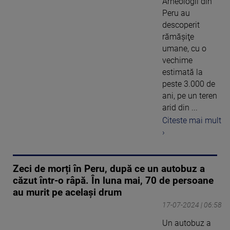
Arheologii din
Peru au
descoperit
rămăşiţe
umane, cu o
vechime
estimată la
peste 3.000 de
ani, pe un teren
arid din ...
Citeste mai mult
›
Zeci de morți în Peru, după ce un autobuz a
căzut într-o râpă. În luna mai, 70 de persoane
au murit pe acelaşi drum
17-07-2024 | 06:58
Un autobuz a