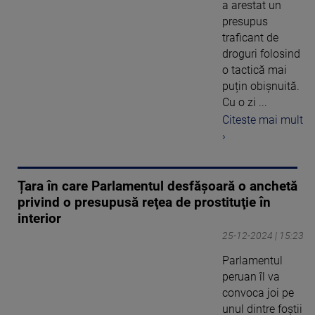
a arestat un
presupus
traficant de
droguri folosind
o tactică mai
puțin obișnuită.
Cu o zi ...
Citeste mai mult
›
Țara în care Parlamentul desfășoară o anchetă
privind o presupusă reţea de prostituţie în
interior
25-12-2024 | 15:23
Parlamentul
peruan îl va
convoca joi pe
unul dintre foştii