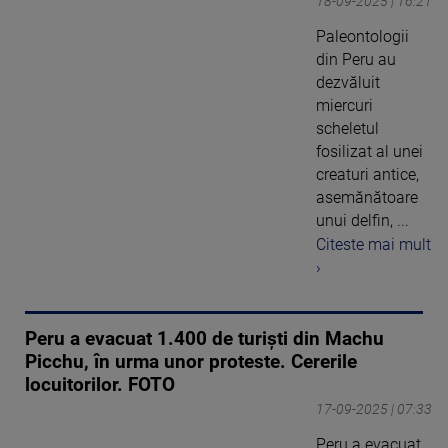
18-09-2025 | 16:21
Paleontologii
din Peru au
dezvăluit
miercuri
scheletul
fosilizat al unei
creaturi antice,
asemănătoare
unui delfin, ...
Citeste mai mult
›
Peru a evacuat 1.400 de turişti din Machu
Picchu, în urma unor proteste. Cererile
locuitorilor. FOTO
17-09-2025 | 07:33
Peru a evacuat