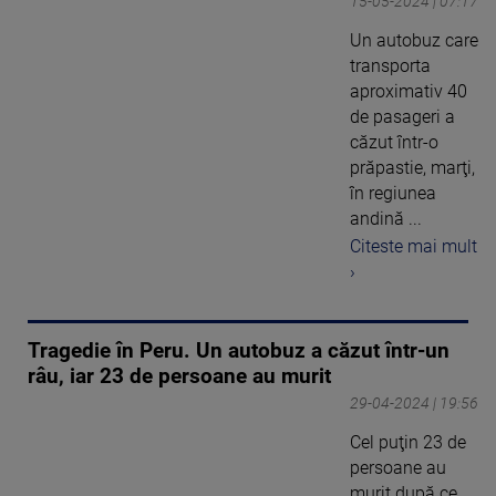
15-05-2024 | 07:17
Un autobuz care
transporta
aproximativ 40
de pasageri a
căzut într-o
prăpastie, marţi,
în regiunea
andină ...
Citeste mai mult
›
Tragedie în Peru. Un autobuz a căzut într-un
râu, iar 23 de persoane au murit
29-04-2024 | 19:56
Cel puţin 23 de
persoane au
murit după ce