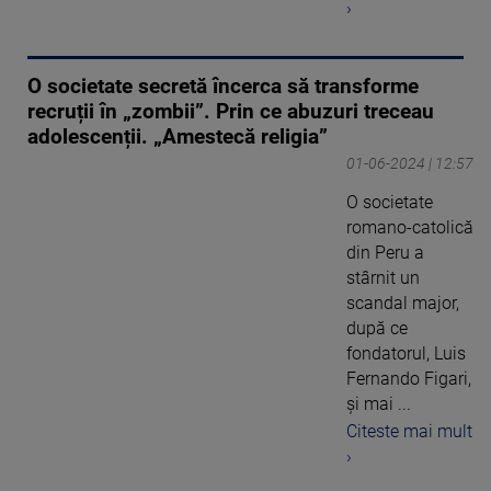
›
O societate secretă încerca să transforme
recruții în „zombii”. Prin ce abuzuri treceau
adolescenții. „Amestecă religia”
01-06-2024 | 12:57
O societate
romano-catolică
din Peru a
stârnit un
scandal major,
după ce
fondatorul, Luis
Fernando Figari,
și mai ...
Citeste mai mult
›