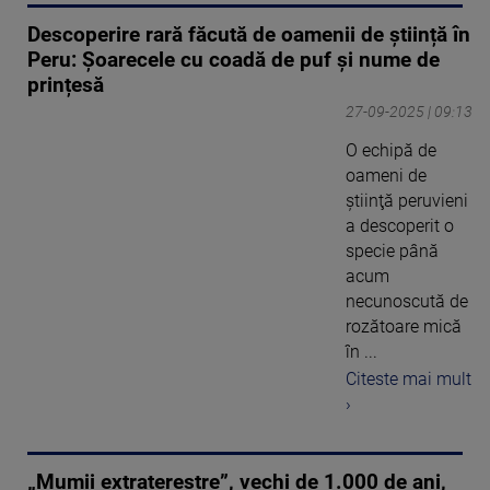
Descoperire rară făcută de oamenii de știință în
Peru: Șoarecele cu coadă de puf și nume de
prințesă
27-09-2025 | 09:13
O echipă de
oameni de
ştiinţă peruvieni
a descoperit o
specie până
acum
necunoscută de
rozătoare mică
în ...
Citeste mai mult
›
„Mumii extraterestre”, vechi de 1.000 de ani,