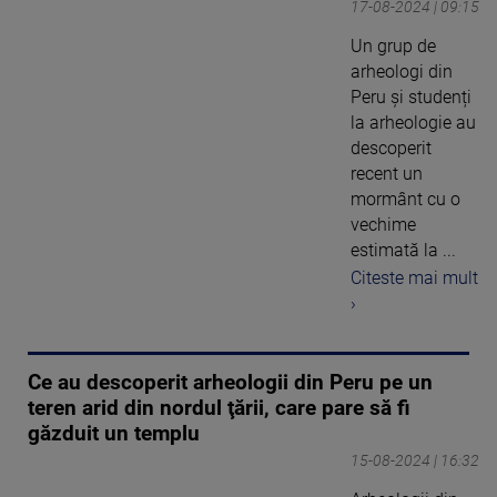
17-08-2024 | 09:15
Un grup de
arheologi din
Peru și studenți
la arheologie au
descoperit
recent un
mormânt cu o
vechime
estimată la ...
Citeste mai mult
›
Ce au descoperit arheologii din Peru pe un
teren arid din nordul ţării, care pare să fi
găzduit un templu
15-08-2024 | 16:32