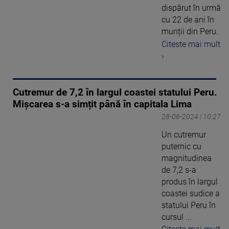
dispărut în urmă
cu 22 de ani în
munții din Peru.
Citeste mai mult
›
Cutremur de 7,2 în largul coastei statului Peru.
Mișcarea s-a simțit până în capitala Lima
28-06-2024 | 10:27
Un cutremur
puternic cu
magnitudinea
de 7,2 s-a
produs în largul
coastei sudice a
statului Peru în
cursul ...