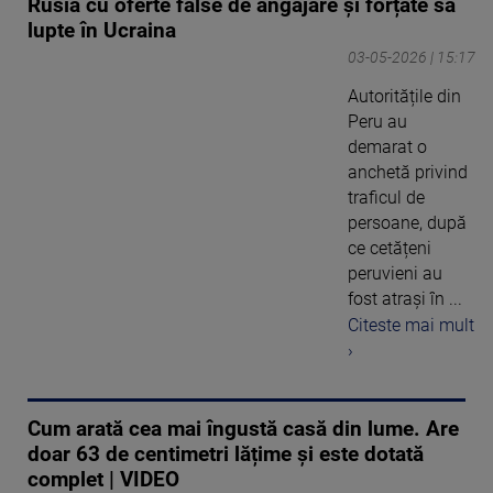
Rusia cu oferte false de angajare și forțate să
lupte în Ucraina
03-05-2026 | 15:17
Autoritățile din
Peru au
demarat o
anchetă privind
traficul de
persoane, după
ce cetățeni
peruvieni au
fost atrași în ...
Citeste mai mult
›
Cum arată cea mai îngustă casă din lume. Are
doar 63 de centimetri lățime și este dotată
complet | VIDEO