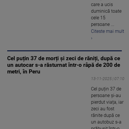
care a ucis
duminică toate
cele 15
persoane ...
Citeste mai mult
›
Cel puțin 37 de morți și zeci de răniți, după ce
un autocar s-a răsturnat într-o râpă de 200 de
metri, în Peru
13-11-2025 | 07:10
Cel puțin 37 de
persoane și-au
pierdut viața, iar
zeci au fost
rănite după ce
un autobuz s-a
prăbușit într-o ...