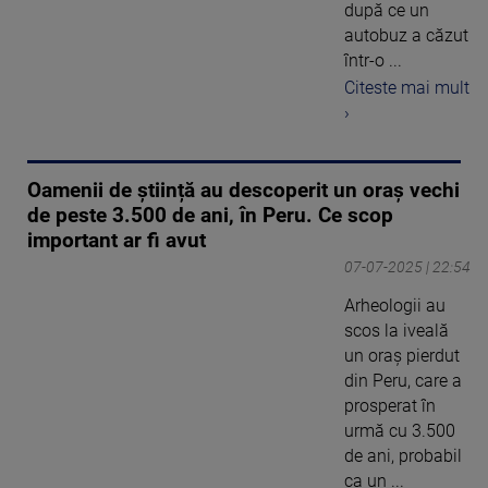
după ce un
autobuz a căzut
într-o ...
Citeste mai mult
›
Oamenii de știință au descoperit un oraș vechi
de peste 3.500 de ani, în Peru. Ce scop
important ar fi avut
07-07-2025 | 22:54
Arheologii au
scos la iveală
un oraș pierdut
din Peru, care a
prosperat în
urmă cu 3.500
de ani, probabil
ca un ...