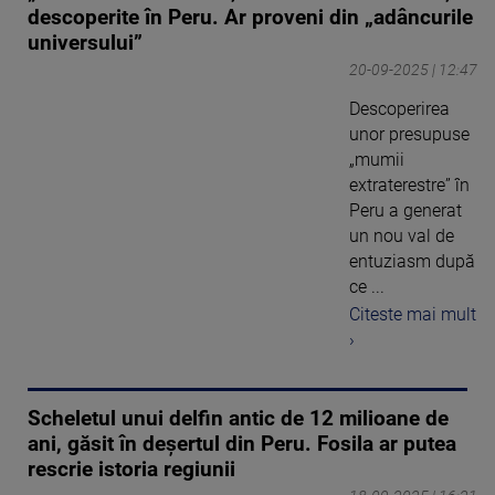
descoperite în Peru. Ar proveni din „adâncurile
universului”
20-09-2025 | 12:47
Descoperirea
unor presupuse
„mumii
extraterestre” în
Peru a generat
un nou val de
entuziasm după
ce ...
Citeste mai mult
›
Scheletul unui delfin antic de 12 milioane de
ani, găsit în deșertul din Peru. Fosila ar putea
rescrie istoria regiunii