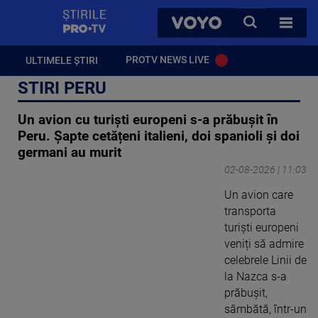
StirilePROTV
CAUTA
VOYO
TOATE 
PROTV NEWS LIVE
ULTIMELE ȘTIRI
STIRI PERU
Un avion cu turiști europeni s-a prăbușit în
Peru. Șapte cetățeni italieni, doi spanioli și doi
germani au murit
02-08-2026 | 11:03
Un avion care
transporta
turiști europeni
veniți să admire
celebrele Linii de
la Nazca s-a
prăbușit,
sâmbătă, într-un