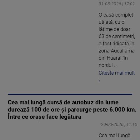
31-03-2026 | 17:01
O casă complet
utilată, cu o
lățime de doar
63 de centimetri,
a fost ridicată în
zona Aucallama
din Huaral, în
nordul ...
Citeste mai mult
›
Cea mai lungă cursă de autobuz din lume
durează 100 de ore și parcurge peste 6.000 km.
Între ce orașe face legătura
20-03-2026 | 11:16
Cea mai lungă