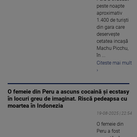
peste noapte
aproximativ
1.400 de turişti
din gara care
deserveşte
cetatea incaşă
Machu Picchu,
în ...
Citeste mai mult
›
O femeie din Peru a ascuns cocaină și ecstasy
în locuri greu de imaginat. Riscă pedeapsa cu
moartea în Indonezia
19-08-2025 | 22:54
O femeie din
Peru a fost