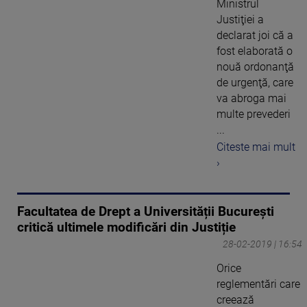
Ministrul
Justiţiei a
declarat joi că a
fost elaborată o
nouă ordonanţă
de urgenţă, care
va abroga mai
multe prevederi
...
Citeste mai mult
›
Facultatea de Drept a Universității București
critică ultimele modificări din Justiție
28-02-2019 | 16:54
Orice
reglementări care
creează