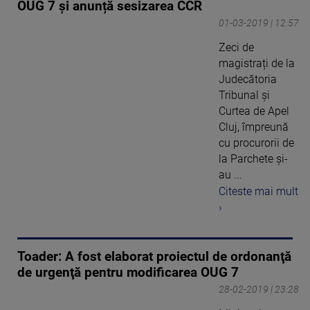
OUG 7 și anunță sesizarea CCR
01-03-2019 | 12:57
Zeci de
magistrați de la
Judecătoria
Tribunal și
Curtea de Apel
Cluj, împreună
cu procurorii de
la Parchete și-
au ...
Citeste mai mult
›
Toader: A fost elaborat proiectul de ordonanţă
de urgenţă pentru modificarea OUG 7
28-02-2019 | 23:28