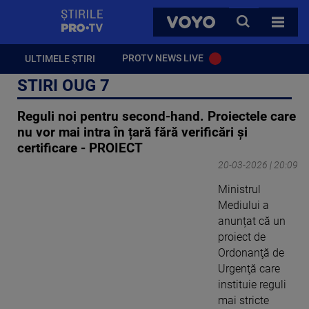
StirilePROTV
CAUTA
VOYO
TOATE 
PROTV NEWS LIVE
ULTIMELE ȘTIRI
STIRI OUG 7
Reguli noi pentru second-hand. Proiectele care
nu vor mai intra în țară fără verificări și
certificare - PROIECT
20-03-2026 | 20:09
Ministrul
Mediului a
anunțat că un
proiect de
Ordonanţă de
Urgenţă care
instituie reguli
mai stricte