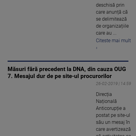
deschisă prin
care anunță că
se delimitează
de organizațiile
care au ...
Citeste mai mult
›
Măsuri fără precedent la DNA, din cauza OUG
7. Mesajul dur de pe site-ul procurorilor
26-02-2019 | 14:59
Direcția
Națională
Anticorupție a
postat pe site-ul
său un mesaj în
care avertizează