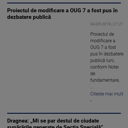
Proiectul de modificare a OUG 7 a fost pus în
dezbatere publică
04-03-2019 | 21:21
Proiectul de
modificare a
OUG 7 a fost
pus în dezbatere
publică luni,
conform Notei
de
fundamentare,
...
Citeste mai mult
›
Dragnea: „Mi se par destul de ciudate
supărările generate de Secția Specială”