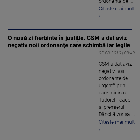
ordonanța de ...
Citeste mai mult
›
O nouă zi fierbinte în justiție. CSM a dat aviz
negativ noii ordonanțe care schimbă iar legile
05-03-2019 | 08:49
CSM a dat aviz
negativ noii
ordonanțe de
urgență prin
care ministrul
Tudorel Toader
și premierul
Dăncilă vor să ...
Citeste mai mult
›