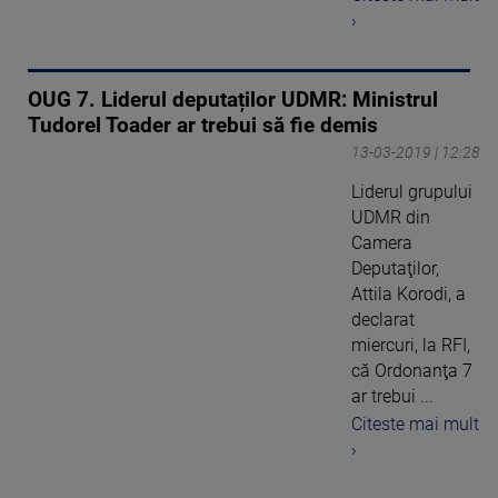
›
OUG 7. Liderul deputaților UDMR: Ministrul
Tudorel Toader ar trebui să fie demis
13-03-2019 | 12:28
Liderul grupului
UDMR din
Camera
Deputaţilor,
Attila Korodi, a
declarat
miercuri, la RFI,
că Ordonanţa 7
ar trebui ...
Citeste mai mult
›