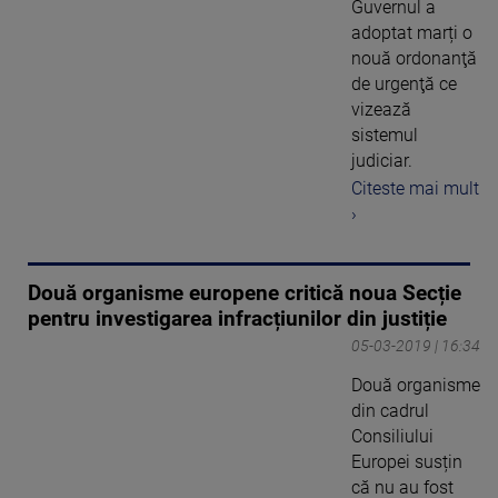
Guvernul a
adoptat marți o
nouă ordonanţă
de urgenţă ce
vizează
sistemul
judiciar.
Citeste mai mult
›
Două organisme europene critică noua Secție
pentru investigarea infracțiunilor din justiție
05-03-2019 | 16:34
Două organisme
din cadrul
Consiliului
Europei susțin
că nu au fost