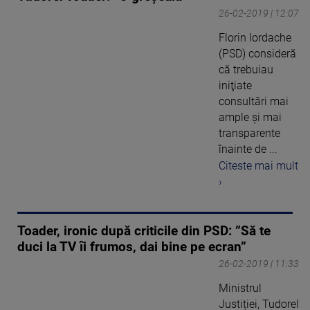
26-02-2019 | 12:07
Florin Iordache
(PSD) consideră
că trebuiau
iniţiate
consultări mai
ample şi mai
transparente
înainte de ...
Citeste mai mult
›
Toader, ironic după criticile din PSD: ”Să te
duci la TV îi frumos, dai bine pe ecran”
26-02-2019 | 11:33
Ministrul
Justiției, Tudorel