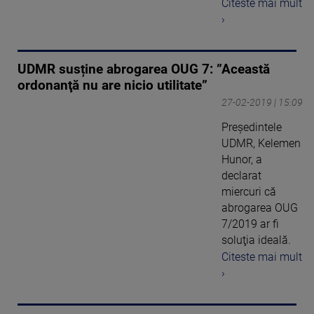
Citeste mai mult
›
UDMR susține abrogarea OUG 7: ”Această
ordonanţă nu are nicio utilitate”
27-02-2019 | 15:09
Preşedintele
UDMR, Kelemen
Hunor, a
declarat
miercuri că
abrogarea OUG
7/2019 ar fi
soluţia ideală.
Citeste mai mult
›