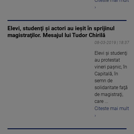
Citeste mai mult
›
Elevi, studenţi şi actori au ieşit în sprijinul
magistraţilor. Mesajul lui Tudor Chirilă
08-03-2019 | 18:37
Elevi şi studenţi
au protestat
vineri paşnic, în
Capitală, în
semn de
solidaritate faţă
de magistraţi,
care ...
Citeste mai mult
›