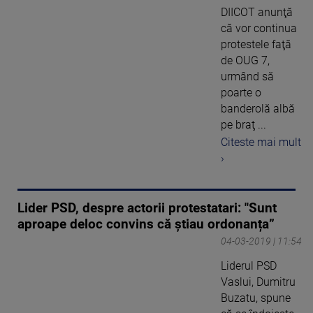
DIICOT anunţă
că vor continua
protestele faţă
de OUG 7,
urmând să
poarte o
banderolă albă
pe braţ ...
Citeste mai mult
›
Lider PSD, despre actorii protestatari: "Sunt
aproape deloc convins că știau ordonanța”
04-03-2019 | 11:54
Liderul PSD
Vaslui, Dumitru
Buzatu, spune