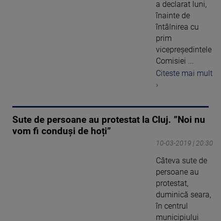
a declarat luni,
înainte de
întâlnirea cu
prim
vicepreședintele
Comisiei ...
Citeste mai mult
›
Sute de persoane au protestat la Cluj. ”Noi nu
vom fi conduși de hoți”
10-03-2019 | 20:30
Câteva sute de
persoane au
protestat,
duminică seara,
în centrul
municipiului