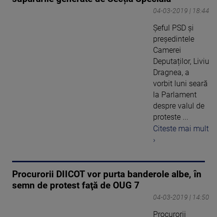
04-03-2019 | 18:44
Șeful PSD și
președintele
Camerei
Deputaților, Liviu
Dragnea, a
vorbit luni seară
la Parlament
despre valul de
proteste ...
Citeste mai mult
›
Procurorii DIICOT vor purta banderole albe, în
semn de protest faţă de OUG 7
04-03-2019 | 14:50
Procurorii