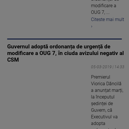
modificare a
OUG 7, ...
Citeste mai mult
›
Guvernul adoptă ordonanța de urgență de
modificare a OUG 7, în ciuda avizului negativ al
CSM
05-03-2019 | 14:33
Premierul
Viorica Dăncilă
a anunțat marți,
la începutul
ședinței de
Guvern, că
Executivul va
adopta