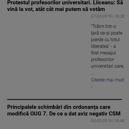
Protestul profesorilor universitari. Liiceanu: Să
vină la vot, atât cât mai putem să votăm
07-03-2019 | 18:28
"Trăim într-o
ţară ce-şi poate
pierde cu totul
liberatea'' - a
fost mesajul
profesorilor
universitari care,
...
Citeste mai mult
›
Principalele schimbări din ordonanța care
modifică OUG 7. De ce a dat aviz negativ CSM
05-03-2019 | 18:48