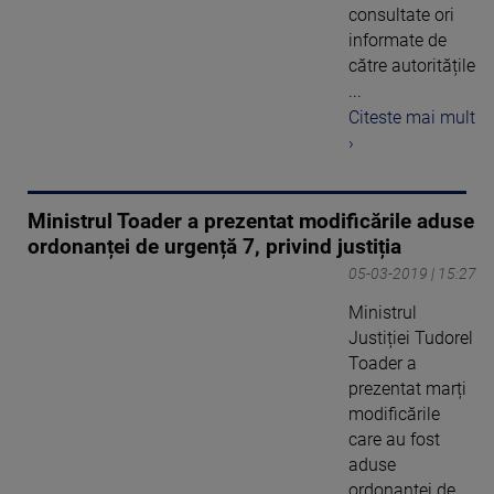
consultate ori
informate de
către autoritățile
...
Citeste mai mult
›
Ministrul Toader a prezentat modificările aduse
ordonanței de urgență 7, privind justiția
05-03-2019 | 15:27
Ministrul
Justiției Tudorel
Toader a
prezentat marți
modificările
care au fost
aduse
ordonanței de