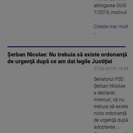
abrogarea OUG
7/2019, motivul
...
Citeste mai mult
›
Șerban Nicolae: Nu trebuia să existe ordonanţă
de urgenţă după ce am dat legile Justiţiei
27-02-2019 | 15:59
Senatorul PSD
Şerban Nicolae
a declarat,
miercuri, că nu
trebuia să existe
nicio ordonanţă
de urgenţă după
adoptarea ...