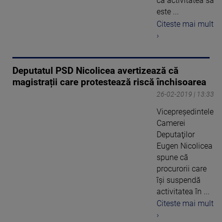
că activitatea sa
este ...
Citeste mai mult
›
Deputatul PSD Nicolicea avertizează că
magistrații care protestează riscă închisoarea
26-02-2019 | 13:33
Vicepreşedintele
Camerei
Deputaţilor
Eugen Nicolicea
spune că
procurorii care
îşi suspendă
activitatea în ...
Citeste mai mult
›