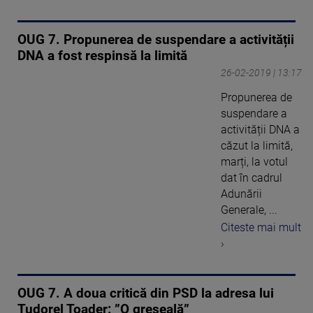
OUG 7. Propunerea de suspendare a activității
DNA a fost respinsă la limită
26-02-2019 | 13:17
Propunerea de
suspendare a
activității DNA a
căzut la limită,
marți, la votul
dat în cadrul
Adunării
Generale, ...
Citeste mai mult
›
OUG 7. A doua critică din PSD la adresa lui
Tudorel Toader: ”O greșeală”