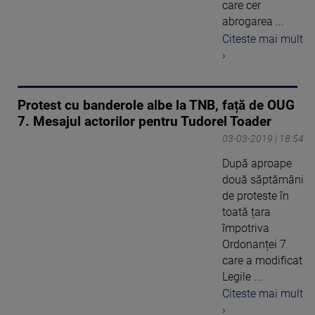
care cer
abrogarea ...
Citeste mai mult
›
Protest cu banderole albe la TNB, față de OUG
7. Mesajul actorilor pentru Tudorel Toader
03-03-2019 | 18:54
După aproape
două săptămâni
de proteste în
toată țara
împotriva
Ordonanței 7
care a modificat
Legile ...
Citeste mai mult
›