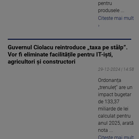
pentru
produsele ...
Citeste mai mult
›
Guvernul Ciolacu reintroduce „taxa pe stâlp”.
Vor fi eliminate facilitățile pentru IT-iști,
agricultori și constructori
29-12-2024 | 14:58
Ordonanța
„trenuleț” are un
impact bugetar
de 133,37
miliarde de lei
calculat pentru
anul 2025, arată
nota ...
Citeste mai mult