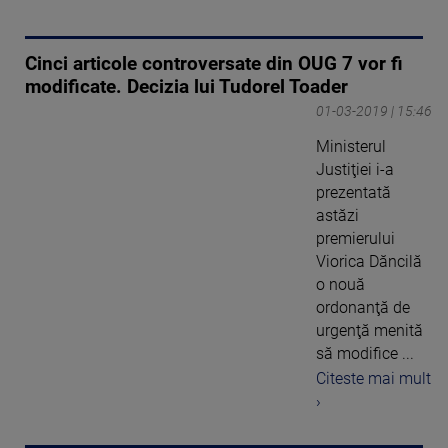
Cinci articole controversate din OUG 7 vor fi
modificate. Decizia lui Tudorel Toader
01-03-2019 | 15:46
Ministerul
Justiţiei i-a
prezentată
astăzi
premierului
Viorica Dăncilă
o nouă
ordonanţă de
urgenţă menită
să modifice ...
Citeste mai mult
›