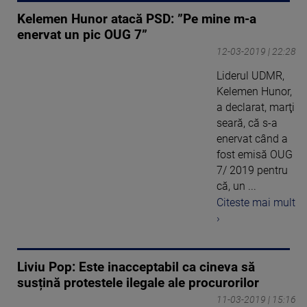
Kelemen Hunor atacă PSD: ”Pe mine m-a
enervat un pic OUG 7”
12-03-2019 | 22:28
Liderul UDMR,
Kelemen Hunor,
a declarat, marţi
seară, că s-a
enervat când a
fost emisă OUG
7/ 2019 pentru
că, un ...
Citeste mai mult
›
Liviu Pop: Este inacceptabil ca cineva să
susțină protestele ilegale ale procurorilor
11-03-2019 | 15:16