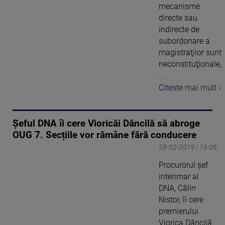
mecanisme
directe sau
indirecte de
subordonare a
magistraţilor sunt
neconstituţionale,
...
Citeste mai mult ›
Șeful DNA îi cere Vioricăi Dăncilă să abroge
OUG 7. Secțiile vor rămâne fără conducere
28-02-2019 | 16:06
Procurorul şef
interimar al
DNA, Călin
Nistor, îi cere
premierului
Viorica Dăncilă