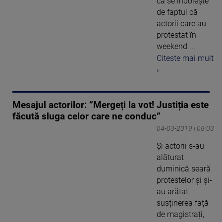
că se îndoieşte
de faptul că
actorii care au
protestat în
weekend ...
Citeste mai mult
›
Mesajul actorilor: ”Mergeți la vot! Justiția este
făcută sluga celor care ne conduc”
04-03-2019 | 08:03
Și actorii s-au
alăturat
duminică seară
protestelor și și-
au arătat
susținerea față
de magistrați,