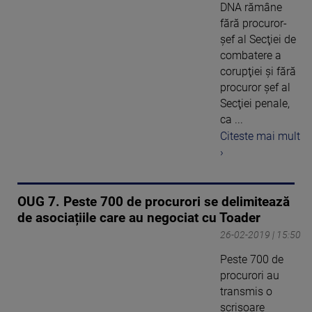
DNA rămâne
fără procuror-
şef al Secţiei de
combatere a
corupţiei şi fără
procuror şef al
Secţiei penale,
ca ...
Citeste mai mult
›
OUG 7. Peste 700 de procurori se delimitează
de asociațiile care au negociat cu Toader
26-02-2019 | 15:50
Peste 700 de
procurori au
transmis o
scrisoare