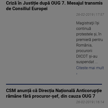
Criză în Justiție după OUG 7. Mesajul transmis
de Consiliul Europei
26-02-2019 | 17:57
Magistraţii îşi
continuă
protestele şi, în
premieră pentru
România,
procurorii
DIICOT şi-au
suspendat ...
Citeste mai mult
›
CSM anunță că Direcția Națională Anticorupție
rămâne fără procuror-șef, din cauza OUG 7
26-02-2019 | 16:14