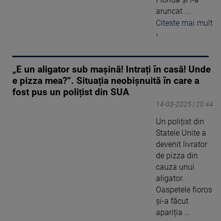
aruncat ...
Citeste mai mult
›
„E un aligator sub mașină! Intrați în casă! Unde
e pizza mea?”. Situația neobișnuită în care a
fost pus un polițist din SUA
14-03-2025 | 20:44
Un polițist din
Statele Unite a
devenit livrator
de pizza din
cauza unui
aligator.
Oaspetele fioros
și-a făcut
apariția ...