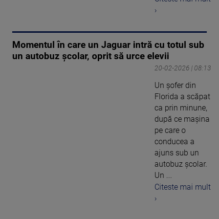
›
Momentul în care un Jaguar intră cu totul sub
un autobuz școlar, oprit să urce elevii
20-02-2026 | 08:13
Un șofer din
Florida a scăpat
ca prin minune,
după ce mașina
pe care o
conducea a
ajuns sub un
autobuz școlar.
Un ...
Citeste mai mult
›