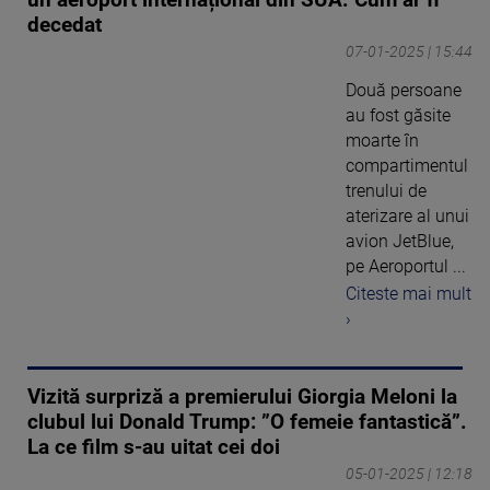
un aeroport internațional din SUA. Cum ar fi
decedat
07-01-2025 | 15:44
Două persoane
au fost găsite
moarte în
compartimentul
trenului de
aterizare al unui
avion JetBlue,
pe Aeroportul ...
Citeste mai mult
›
Vizită surpriză a premierului Giorgia Meloni la
clubul lui Donald Trump: ”O femeie fantastică”.
La ce film s-au uitat cei doi
05-01-2025 | 12:18