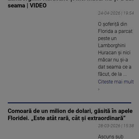
seama | VIDEO
24-04-2026 | 19:54
O șoferiță din
Florida a parcat
peste un
Lamborghini
Huracan și nici
măcar nu și-a
dat seama ce a
făcut, de la ...
Citeste mai mult
›
Comoară de un milion de dolari, găsită în apele
Floridei. „Este atât rară, cât și extraordinară”
28-03-2026 | 15:38
Ascuns sub