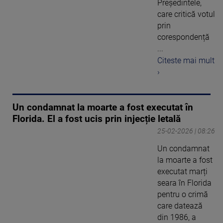
Președintele,
care critică votul
prin
corespondență
...
Citeste mai mult
›
Un condamnat la moarte a fost executat în
Florida. El a fost ucis prin injecție letală
25-02-2026 | 08:26
Un condamnat
la moarte a fost
executat marți
seara în Florida
pentru o crimă
care datează
din 1986, a