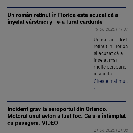
Un român reținut în Florida este acuzat că a
înșelat vârstnici și le-a furat cardurile
19-06-2025 | 19:37
Un român a fost
reținut în Florida
și acuzat că a
înșelat mai
multe persoane
în vârstă.
Citeste mai mult
›
Incident grav la aeroportul din Orlando.
Motorul unui avion a luat foc. Ce s-a întâmplat
cu pasagerii. VIDEO
21-04-2025 | 21:06