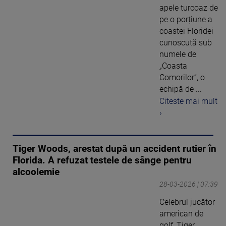
apele turcoaz de
pe o porțiune a
coastei Floridei
cunoscută sub
numele de
„Coasta
Comorilor”, o
echipă de ...
Citeste mai mult
›
Tiger Woods, arestat după un accident rutier în
Florida. A refuzat testele de sânge pentru
alcoolemie
28-03-2026 | 07:39
Celebrul jucător
american de
golf, Tiger