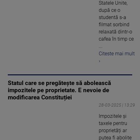
Statele Unite,
după ce o
studentă s-a
filmat sorbind
relaxată dintr-o
cafea în timp ce
...
Citeste mai mult
›
Statul care se pregătește să abolească
impozitele pe proprietate. E nevoie de
modificarea Constituției
28-03-2025 | 13:29
Impozitele și
taxele pentru
proprietăți ar
putea fi abolite