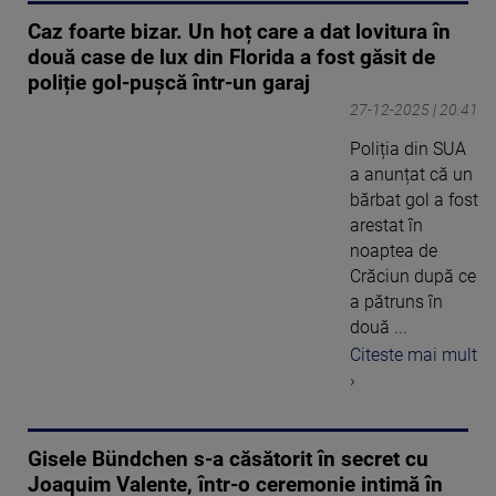
Caz foarte bizar. Un hoț care a dat lovitura în
două case de lux din Florida a fost găsit de
poliție gol-pușcă într-un garaj
27-12-2025 | 20:41
Poliția din SUA
a anunțat că un
bărbat gol a fost
arestat în
noaptea de
Crăciun după ce
a pătruns în
două ...
Citeste mai mult
›
Gisele Bündchen s-a căsătorit în secret cu
Joaquim Valente, într-o ceremonie intimă în