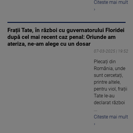
Citeste mai mult
›
Frații Tate, în război cu guvernatorului Floridei
după cel mai recent caz penal: Oriunde am
ateriza, ne-am alege cu un dosar
07-03-2025 | 19:52
Plecați din
România, unde
sunt cercetați,
printre altele,
pentru viol, frații
Tate le-au
declarat război
...
Citeste mai mult
›