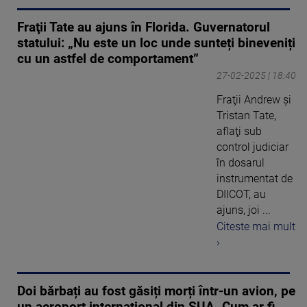
Fraţii Tate au ajuns în Florida. Guvernatorul
statului: „Nu este un loc unde sunteți bineveniți
cu un astfel de comportament”
27-02-2025 | 18:40
Fraţii Andrew şi
Tristan Tate,
aflaţi sub
control judiciar
în dosarul
instrumentat de
DIICOT, au
ajuns, joi ...
Citeste mai mult
›
Doi bărbați au fost găsiți morți într-un avion, pe