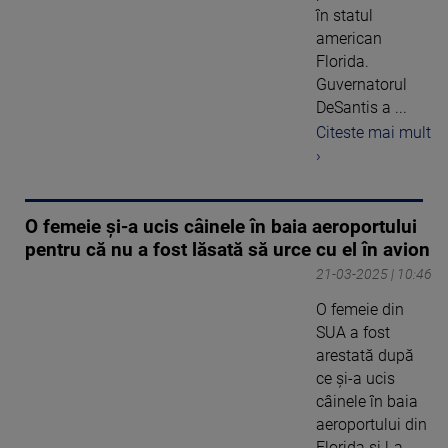
în statul
american
Florida.
Guvernatorul
DeSantis a ...
Citeste mai mult
›
O femeie și-a ucis câinele în baia aeroportului
pentru că nu a fost lăsată să urce cu el în avion
21-03-2025 | 10:46
O femeie din
SUA a fost
arestată după
ce și-a ucis
câinele în baia
aeroportului din
Florida și l-a