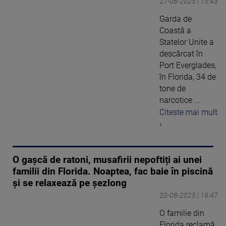
27-08-2025 | 15:43
Garda de
Coastă a
Statelor Unite a
descărcat în
Port Everglades,
în Florida, 34 de
tone de
narcotice ...
Citeste mai mult
›
O gașcă de ratoni, musafirii nepoftiți ai unei
familii din Florida. Noaptea, fac baie în piscină
și se relaxează pe șezlong
20-08-2025 | 19:47
O familie din
Florida reclamă