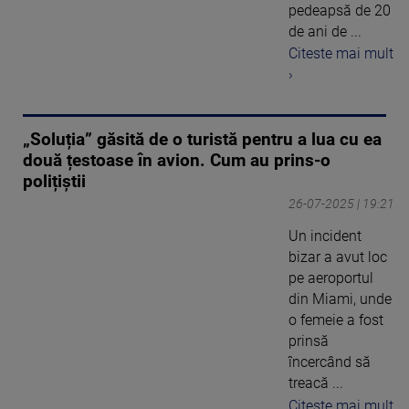
pedeapsă de 20
de ani de ...
Citeste mai mult
›
„Soluția” găsită de o turistă pentru a lua cu ea
două țestoase în avion. Cum au prins-o
polițiștii
26-07-2025 | 19:21
Un incident
bizar a avut loc
pe aeroportul
din Miami, unde
o femeie a fost
prinsă
încercând să
treacă ...
Citeste mai mult