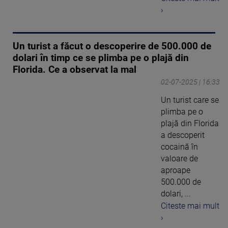
›
Un turist a făcut o descoperire de 500.000 de
dolari în timp ce se plimba pe o plajă din
Florida. Ce a observat la mal
02-07-2025 | 16:33
Un turist care se
plimba pe o
plajă din Florida
a descoperit
cocaină în
valoare de
aproape
500.000 de
dolari, ...
Citeste mai mult
›