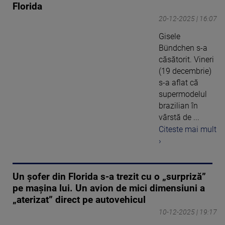
Florida
20-12-2025 | 16:07
Gisele
Bündchen s-a
căsătorit. Vineri
(19 decembrie)
s-a aflat că
supermodelul
brazilian în
vârstă de ...
Citeste mai mult
›
Un șofer din Florida s-a trezit cu o „surpriză”
pe mașina lui. Un avion de mici dimensiuni a
„aterizat” direct pe autovehicul
10-12-2025 | 19:17