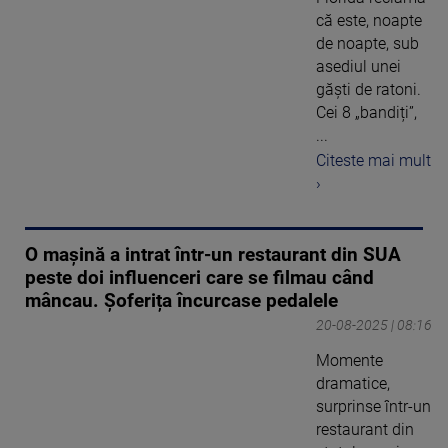
că este, noapte
de noapte, sub
asediul unei
găști de ratoni.
Cei 8 „bandiți”,
...
Citeste mai mult
›
O mașină a intrat într-un restaurant din SUA
peste doi influenceri care se filmau când
mâncau. Șoferița încurcase pedalele
20-08-2025 | 08:16
Momente
dramatice,
surprinse într-un
restaurant din