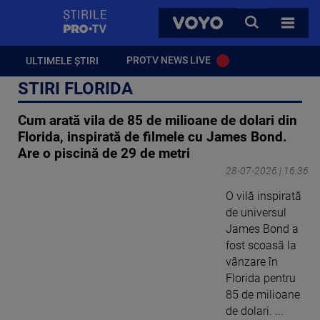
StirilePROTV
CAUTA
VOYO
TOATE 
PROTV NEWS LIVE
ULTIMELE ȘTIRI
STIRI FLORIDA
Cum arată vila de 85 de milioane de dolari din
Florida, inspirată de filmele cu James Bond.
Are o piscină de 29 de metri
28-07-2026 | 16:36
O vilă inspirată
de universul
James Bond a
fost scoasă la
vânzare în
Florida pentru
85 de milioane
de dolari. ...