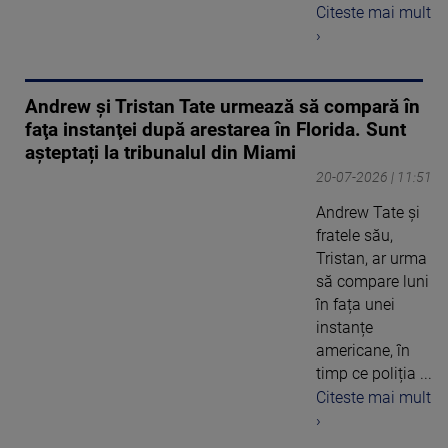
Citeste mai mult
›
Andrew şi Tristan Tate urmează să compară în
faţa instanţei după arestarea în Florida. Sunt
așteptați la tribunalul din Miami
20-07-2026 | 11:51
Andrew Tate și
fratele său,
Tristan, ar urma
să compare luni
în fața unei
instanțe
americane, în
timp ce poliția ...
Citeste mai mult
›