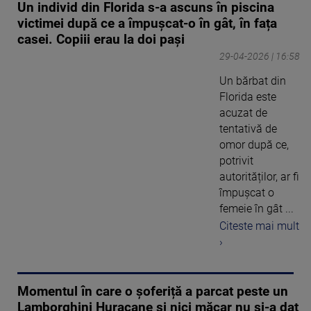
Un individ din Florida s-a ascuns în piscina
victimei după ce a împușcat-o în gât, în fața
casei. Copiii erau la doi pași
29-04-2026 | 16:58
Un bărbat din
Florida este
acuzat de
tentativă de
omor după ce,
potrivit
autorităților, ar fi
împușcat o
femeie în gât ...
Citeste mai mult
›
Momentul în care o șoferiță a parcat peste un
Lamborghini Huracane și nici măcar nu și-a dat