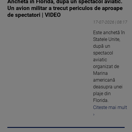
Anchetă în Florida, după un spectacol aviatic.
Un avion militar a trecut periculos de aproape
de spectatori | VIDEO
17-07-2026 | 08:17
Este anchetă în
Statele Unite,
după un
spectacol
aviatic
organizat de
Marina
americană
deasupra unei
plaje din
Florida.
Citeste mai mult
›