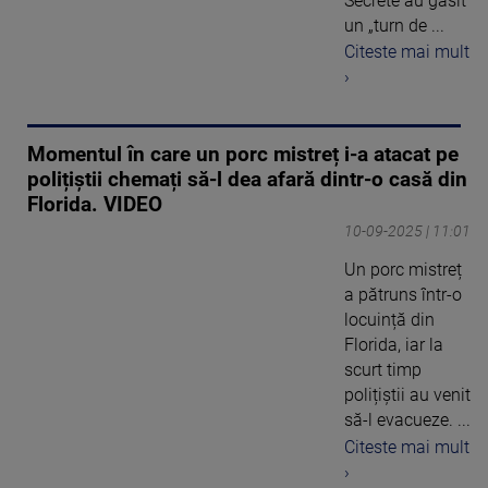
Secrete au găsit
un „turn de ...
Citeste mai mult
›
Momentul în care un porc mistreț i-a atacat pe
polițiștii chemați să-l dea afară dintr-o casă din
Florida. VIDEO
10-09-2025 | 11:01
Un porc mistreț
a pătruns într-o
locuință din
Florida, iar la
scurt timp
polițiștii au venit
să-l evacueze. ...
Citeste mai mult
›