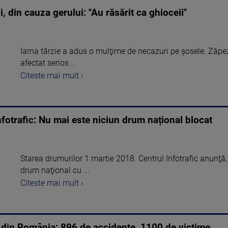
 din cauza gerului: "Au răsărit ca ghioceii"
Iarna târzie a adus o mulţime de necazuri pe şosele. Zăpezi
afectat serios ...
Citeste mai mult ›
nfotrafic: Nu mai este niciun drum național blocat
Starea drumurilor 1 martie 2018. Centrul Infotrafic anunţă,
drum naţional cu ...
Citeste mai mult ›
” din România: 896 de accidente, 1100 de victime