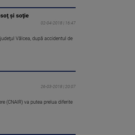
soţ şi soţie
02-04-2018 | 16:47
 judeţul Vâlcea, după accidentul de
26-03-2018 | 20:07
re (CNAIR) va putea prelua diferite