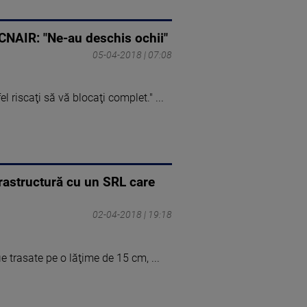
 CNAIR: "Ne-au deschis ochii"
05-04-2018 | 07:08
l riscaţi să vă blocaţi complet." ...
frastructură cu un SRL care
02-04-2018 | 19:18
ie trasate pe o lăţime de 15 cm, ...