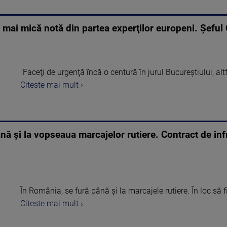
a mai mică notă din partea experţilor europeni. Şeful
"Faceţi de urgenţă încă o centură în jurul Bucureştiului, altfe
Citeste mai mult ›
ână şi la vopseaua marcajelor rutiere. Contract de in
În România, se fură până şi la marcajele rutiere. În loc să f
Citeste mai mult ›