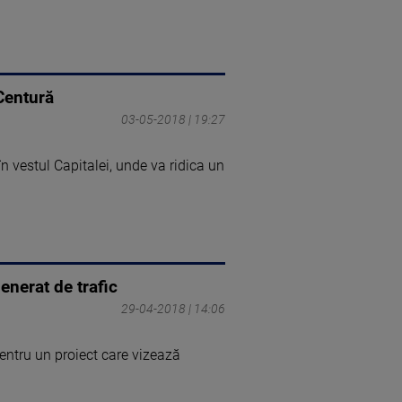
Centură
03-05-2018 | 19:27
n vestul Capitalei, unde va ridica un
enerat de trafic
29-04-2018 | 14:06
pentru un proiect care vizează