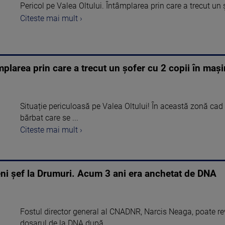
Pericol pe Valea Oltului. Întâmplarea prin care a trecut un
Citeste mai mult ›
mplarea prin care a trecut un șofer cu 2 copii în maș
Situație periculoasă pe Valea Oltului! În această zonă cad p
bărbat care se ...
Citeste mai mult ›
ni şef la Drumuri. Acum 3 ani era anchetat de DNA
Fostul director general al CNADNR, Narcis Neaga, poate rev
dosarul de la DNA după ...