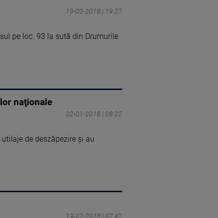
19-02-2018 | 19:27
sul pe loc. 93 la sută din Drumurile
ilor naţionale
22-01-2018 | 08:22
 utilaje de deszăpezire şi au
19-01-2018 | 07:42