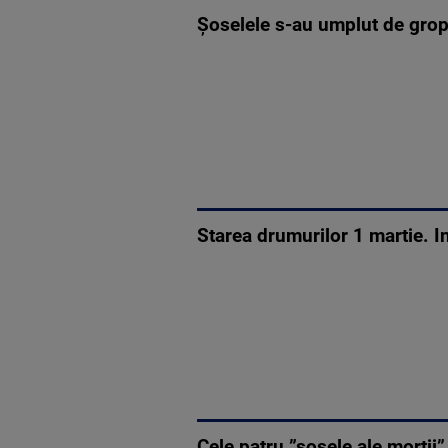
Șoselele s-au umplut de gropi,
Starea drumurilor 1 martie. I
Cele patru ”șosele ale morții