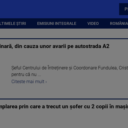
P
LTIMELE ȘTIRI
EMISIUNI INTEGRALE
VIDEO
ROMÂNIA,
inară, din cauza unor avarii pe autostrada A2
Șeful Centrului de Întreținere și Coordonare Fundulea, Cristi
pentru că nu ...
Citeste mai mult ›
mplarea prin care a trecut un șofer cu 2 copii în maș