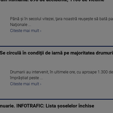
Până şi în secolul vitezei, ţara noastră reuşeşte să bată pa
Naţionale ...
Citeste mai mult ›
 Se circulă în condiţii de iarnă pe majoritatea drumur
Drumarii au intervenit, în ultimele ore, cu aproape 1.300 de
împrăştiat peste ...
Citeste mai mult ›
anuarie. INFOTRAFIC: Lista șoselelor închise