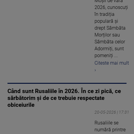
Moșii de vară
2026, cunoscuți
în tradiția
populară și
drept Sâmbăta
Morților sau
Sâmbăta celor
Adormiți, sunt
pomeniți ...
Citeste mai mult
›
Când sunt Rusaliile în 2026. În ce zi pică, ce
sărbătorim și de ce trebuie respectate
obiceiurile
20-05-2026 | 17:31
Rusaliile se
numără printre