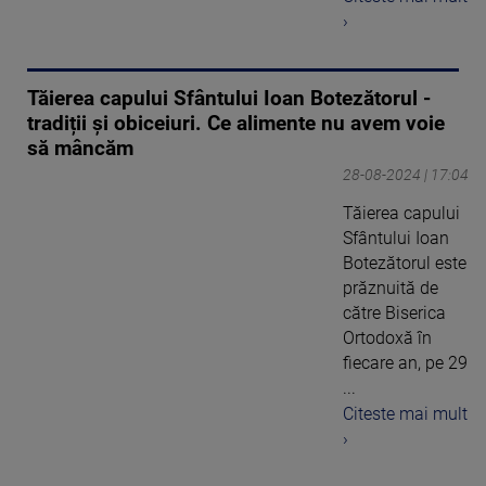
›
Tăierea capului Sfântului Ioan Botezătorul -
tradiții și obiceiuri. Ce alimente nu avem voie
să mâncăm
28-08-2024 | 17:04
Tăierea capului
Sfântului Ioan
Botezătorul este
prăznuită de
către Biserica
Ortodoxă în
fiecare an, pe 29
...
Citeste mai mult
›