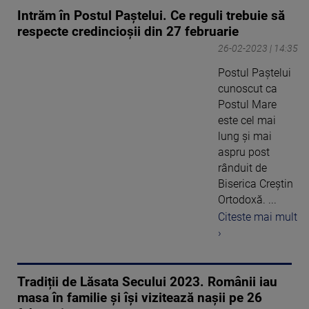
Intrăm în Postul Paștelui. Ce reguli trebuie să
respecte credincioșii din 27 februarie
26-02-2023 | 14:35
Postul Paștelui
cunoscut ca
Postul Mare
este cel mai
lung și mai
aspru post
rânduit de
Biserica Creștin
Ortodoxă. ...
Citeste mai mult
›
Tradiții de Lăsata Secului 2023. Românii iau
masa în familie și își vizitează nașii pe 26