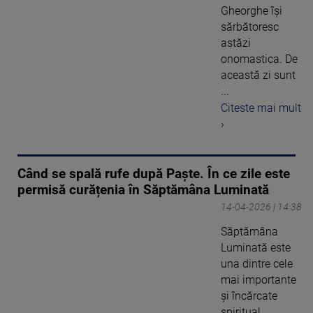
Gheorghe își
sărbătoresc
astăzi
onomastica. De
această zi sunt
...
Citeste mai mult
›
Când se spală rufe după Paște. În ce zile este
permisă curățenia în Săptămâna Luminată
14-04-2026 | 14:38
Săptămâna
Luminată este
una dintre cele
mai importante
și încărcate
spiritual