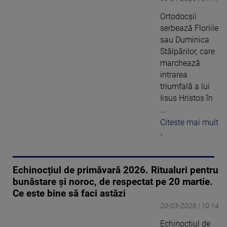
Ortodocşii
serbează Floriile
sau Duminica
Stâlpărilor, care
marchează
intrarea
triumfală a lui
Iisus Hristos în
...
Citeste mai mult
›
Echinocțiul de primăvară 2026. Ritualuri pentru
bunăstare și noroc, de respectat pe 20 martie.
Ce este bine să faci astăzi
20-03-2026 | 10:14
Echinoctiul de