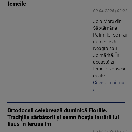
femeile
09-04-2026 | 09:22
Joia Mare din
Săptămâna
Patimilor se mai
numeşte Joia
Neagră sau
Joimăriţă. În
această zi,
femeile vopsesc
ouăle.
Citeste mai mult
›
Ortodocșii celebrează duminică Floriile.
Tradițiile sărbătorii și semnificația intrării lui
Iisus în Ierusalim
05-04-2026 | 07:11