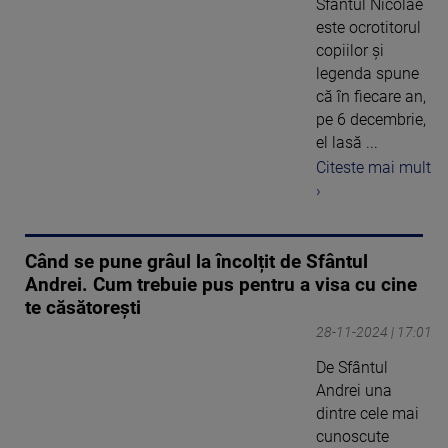
Sfântul Nicolae
este ocrotitorul
copiilor și
legenda spune
că în fiecare an,
pe 6 decembrie,
el lasă ...
Citeste mai mult
›
Când se pune grâul la încolțit de Sfântul
Andrei. Cum trebuie pus pentru a visa cu cine
te căsătorești
28-11-2024 | 17:01
De Sfântul
Andrei una
dintre cele mai
cunoscute