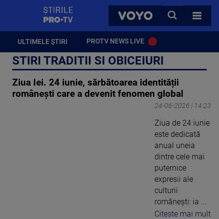
StirilePROTV
CAUTA
VOYO
TOATE 
PROTV NEWS LIVE
ULTIMELE ȘTIRI
STIRI TRADITII SI OBICEIURI
Ziua Iei. 24 iunie, sărbătoarea identității
românești care a devenit fenomen global
24-06-2026 | 14:23
Ziua de 24 iunie
este dedicată
anual uneia
dintre cele mai
puternice
expresii ale
culturii
românești: ia ...
Citeste mai mult