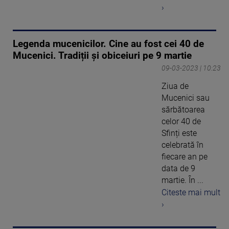
›
Legenda mucenicilor. Cine au fost cei 40 de
Mucenici. Tradiții și obiceiuri pe 9 martie
09-03-2023 | 10:23
Ziua de
Mucenici sau
sărbătoarea
celor 40 de
Sfinți este
celebrată în
fiecare an pe
data de 9
martie. În ...
Citeste mai mult
›