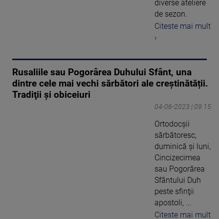
diverse ateliere
de sezon.
Citeste mai mult
›
Rusaliile sau Pogorârea Duhului Sfânt, una
dintre cele mai vechi sărbători ale creștinătății.
Tradiţii şi obiceiuri
04-06-2023 | 09:15
Ortodocşii
sărbătoresc,
duminică şi luni,
Cincizecimea
sau Pogorârea
Sfântului Duh
peste sfinţii
apostoli, ...
Citeste mai mult