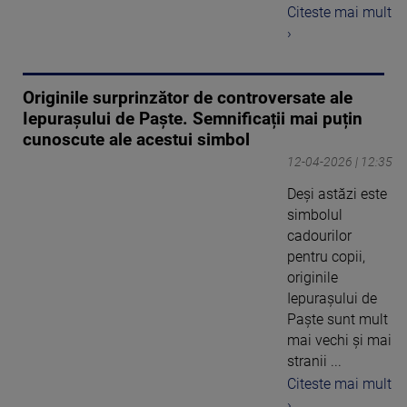
Citeste mai mult
›
Originile surprinzător de controversate ale
Iepurașului de Paște. Semnificații mai puțin
cunoscute ale acestui simbol
12-04-2026 | 12:35
Deși astăzi este
simbolul
cadourilor
pentru copii,
originile
Iepurașului de
Paște sunt mult
mai vechi și mai
stranii ...
Citeste mai mult
›