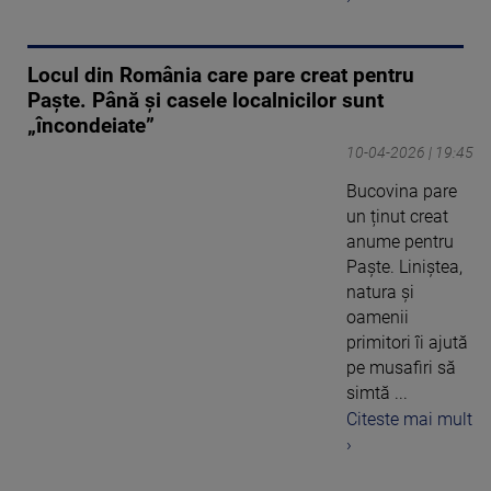
Locul din România care pare creat pentru
Paște. Până și casele localnicilor sunt
„încondeiate”
10-04-2026 | 19:45
Bucovina pare
un ținut creat
anume pentru
Paște. Liniștea,
natura și
oamenii
primitori îi ajută
pe musafiri să
simtă ...
Citeste mai mult
›