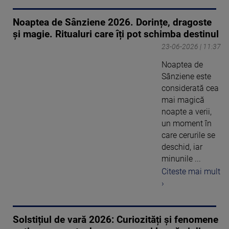
Noaptea de Sânziene 2026. Dorințe, dragoste
și magie. Ritualuri care îți pot schimba destinul
23-06-2026 | 11:37
Noaptea de
Sânziene este
considerată cea
mai magică
noapte a verii,
un moment în
care cerurile se
deschid, iar
minunile ...
Citeste mai mult
›
Solstițiul de vară 2026: Curiozități și fenomene