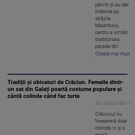
părinți și-au dat
întâlnire pe
străzile
Madridului,
pentru a urmări
tradiționala
parada din ...
Citeste mai mult
›
Tradiții și obiceiuri de Crăciun. Femeile dintr-
un sat din Galați poartă costume populare și
cântă colinde când fac turte
24-12-2023 | 09:11
Crăciunul nu
înseamnă doar
colinde, ci și o
masă