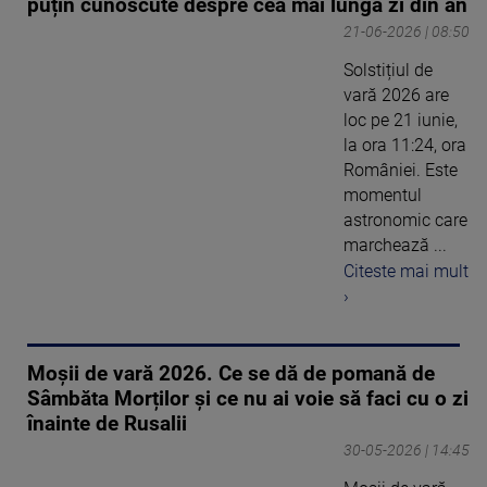
puțin cunoscute despre cea mai lungă zi din an
21-06-2026 | 08:50
Solstițiul de
vară 2026 are
loc pe 21 iunie,
la ora 11:24, ora
României. Este
momentul
astronomic care
marchează ...
Citeste mai mult
›
Moșii de vară 2026. Ce se dă de pomană de
Sâmbăta Morților și ce nu ai voie să faci cu o zi
înainte de Rusalii
30-05-2026 | 14:45