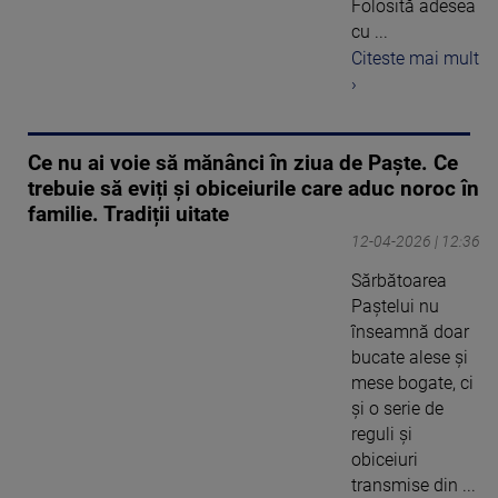
Folosită adesea
cu ...
Citeste mai mult
›
Ce nu ai voie să mănânci în ziua de Paște. Ce
trebuie să eviți și obiceiurile care aduc noroc în
familie. Tradiții uitate
12-04-2026 | 12:36
Sărbătoarea
Paștelui nu
înseamnă doar
bucate alese și
mese bogate, ci
și o serie de
reguli și
obiceiuri
transmise din ...