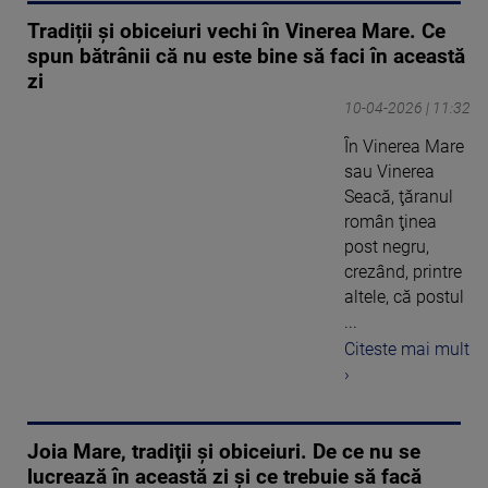
Tradiții și obiceiuri vechi în Vinerea Mare. Ce
spun bătrânii că nu este bine să faci în această
zi
10-04-2026 | 11:32
În Vinerea Mare
sau Vinerea
Seacă, ţăranul
român ţinea
post negru,
crezând, printre
altele, că postul
...
Citeste mai mult
›
Joia Mare, tradiţii şi obiceiuri. De ce nu se
lucrează în această zi și ce trebuie să facă