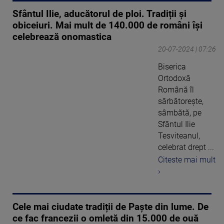
Sfântul Ilie, aducătorul de ploi. Tradiții și
obiceiuri. Mai mult de 140.000 de români îşi
celebrează onomastica
20-07-2024 | 07:26
Biserica
Ortodoxă
Română îl
sărbătoreşte,
sâmbătă, pe
Sfântul Ilie
Tesviteanul,
celebrat drept ...
Citeste mai mult
›
Cele mai ciudate tradiții de Paşte din lume. De
ce fac francezii o omletă din 15.000 de ouă