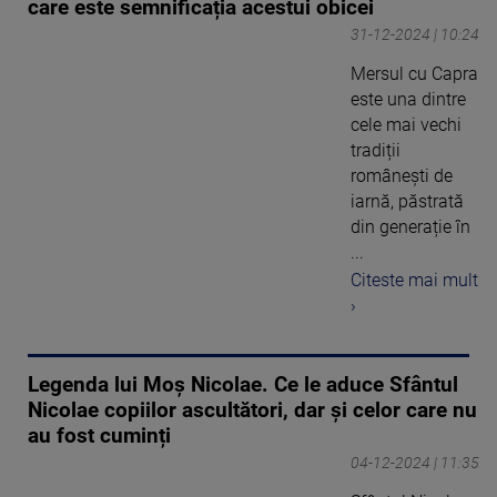
care este semnificația acestui obicei
31-12-2024 | 10:24
Mersul cu Capra
este una dintre
cele mai vechi
tradiții
românești de
iarnă, păstrată
din generație în
...
Citeste mai mult
›
Legenda lui Moș Nicolae. Ce le aduce Sfântul
Nicolae copiilor ascultători, dar și celor care nu
au fost cuminți
04-12-2024 | 11:35