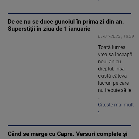
De ce nu se duce gunoiul în prima zi din an.
Superstiții în ziua de 1 ianuarie
01-01-2025 | 18:39
Toată lumea
vrea să înceapă
noul an cu
dreptul, însă
există câteva
lucruri pe care
nu trebuie să le
...
Citeste mai mult
›
Când se merge cu Capra. Versuri complete și