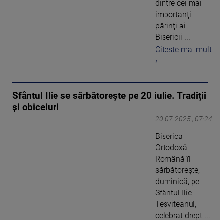
dintre cei mai
importanţi
părinţi ai
Bisericii ...
Citeste mai mult
›
Sfântul Ilie se sărbătorește pe 20 iulie. Tradiții
și obiceiuri
20-07-2025 | 07:24
Biserica
Ortodoxă
Română îl
sărbătoreşte,
duminică, pe
Sfântul Ilie
Tesviteanul,
celebrat drept ...