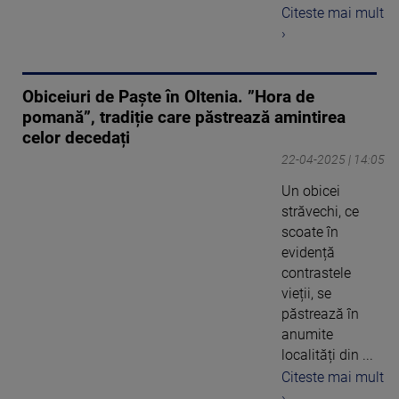
Citeste mai mult
›
Obiceiuri de Paște în Oltenia. ”Hora de
pomană”, tradiție care păstrează amintirea
celor decedați
22-04-2025 | 14:05
Un obicei
străvechi, ce
scoate în
evidență
contrastele
vieții, se
păstrează în
anumite
localități din ...
Citeste mai mult
›