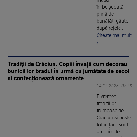
îmbelșugată,
plină de
bunătăți gătite
după rețete ...
Citeste mai mult
›
Tradiții de Crăciun. Copiii învață cum decorau
bunicii lor bradul în urmă cu jumătate de secol
și confecționează ornamente
14-12-2023 | 07:28
E vremea
tradițiilor
frumoase de
Crăciun și peste
tot în țară sunt
organizate