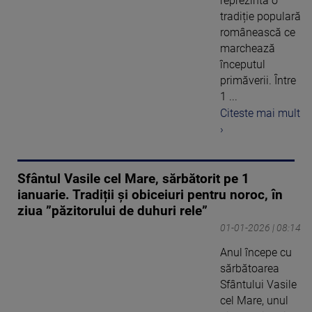
reprezintă o
tradiție populară
românească ce
marchează
începutul
primăverii. Între
1 ...
Citeste mai mult
›
Sfântul Vasile cel Mare, sărbătorit pe 1
ianuarie. Tradiții și obiceiuri pentru noroc, în
ziua ”păzitorului de duhuri rele”
01-01-2026 | 08:14
Anul începe cu
sărbătoarea
Sfântului Vasile
cel Mare, unul