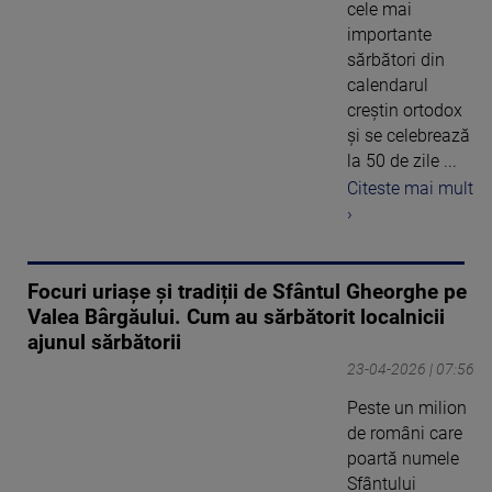
cele mai
importante
sărbători din
calendarul
creștin ortodox
și se celebrează
la 50 de zile ...
Citeste mai mult
›
Focuri uriașe și tradiții de Sfântul Gheorghe pe
Valea Bârgăului. Cum au sărbătorit localnicii
ajunul sărbătorii
23-04-2026 | 07:56
Peste un milion
de români care
poartă numele
Sfântului