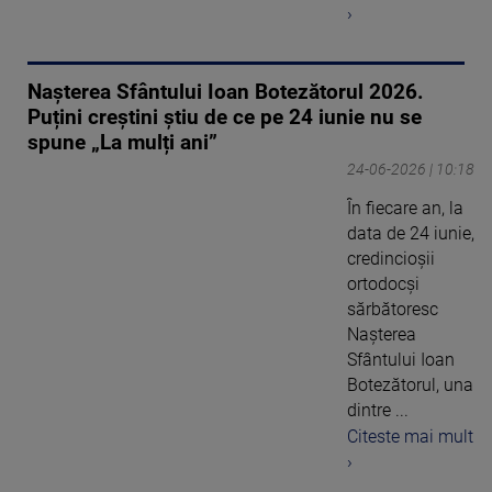
›
Nașterea Sfântului Ioan Botezătorul 2026.
Puțini creștini știu de ce pe 24 iunie nu se
spune „La mulți ani”
24-06-2026 | 10:18
În fiecare an, la
data de 24 iunie,
credincioșii
ortodocși
sărbătoresc
Nașterea
Sfântului Ioan
Botezătorul, una
dintre ...
Citeste mai mult
›