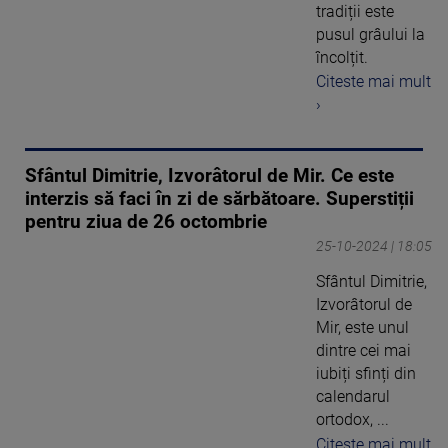
tradiții este
pusul grâului la
încolțit.
Citeste mai mult
›
Sfântul Dimitrie, Izvorâtorul de Mir. Ce este
interzis să faci în zi de sărbătoare. Superstiții
pentru ziua de 26 octombrie
25-10-2024 | 18:05
Sfântul Dimitrie,
Izvorâtorul de
Mir, este unul
dintre cei mai
iubiți sfinți din
calendarul
ortodox, ...
Citeste mai mult