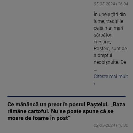
05-05-2024 | 16:04
În unele țări din
lume, tradițiile
celei mai mari
sărbători
creștine,
Paştele, sunt de-
a dreptul
neobișnuite. De
...
Citeste mai mult
›
Ce mănâncă un preot în postul Paștelui. „Baza
rămâne cartoful. Nu se poate spune că se
moare de foame în post”
02-05-2024 | 10:30