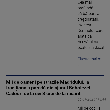
Cea mai
profundă
sărbătoare a
creştinătăţii,
Învierea
Domnului, care
arată că
Adevărul nu
poate sta decât
...
Citeste mai mult
›
Mii de oameni pe străzile Madridului, la
tradiționala paradă din ajunul Bobotezei.
Cadouri de la cei 3 crai de la răsărit
06-01-2024 | 18:44
Mii de copii și