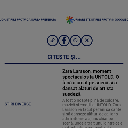
UGĂ ȘTIRILE PROTV CA SURSĂ PREFERATĂ
URMĂREȘTE ȘTIRILE PROTV ÎN GOOGLE 
CITEȘTE ȘI...
Zara Larsson, moment
spectaculos la UNTOLD. O
fană a urcat pe scenă și a
dansat alături de artista
suedeză
A fost o noapte plină de culoare,
STIRI DIVERSE
muzică și emoții la UNTOLD. Zara
Larsson i-a făcut pe fani să cânte
și să danseze alături de ea, iar o
admiratoare a ajuns chiar pe
scenă, unde a trăit unul dintre cele
mai așteptate momente ale