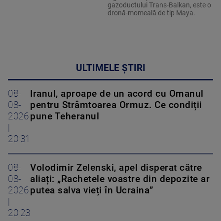
gazoductului Trans-Balkan, este o
dronă-momeală de tip Maya.
ULTIMELE ȘTIRI
08-
Iranul, aproape de un acord cu Omanul
08-
pentru Strâmtoarea Ormuz. Ce condiții
2026
pune Teheranul
|
20:31
08-
Volodimir Zelenski, apel disperat către
08-
aliați: „Rachetele voastre din depozite ar
2026
putea salva vieți în Ucraina”
|
20:23