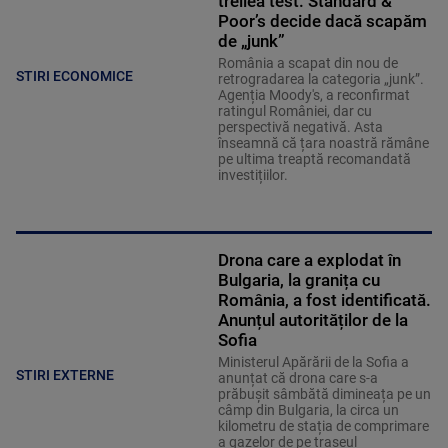
treilea test. Standard &
Poor’s decide dacă scapăm
de „junk”
România a scapat din nou de
STIRI ECONOMICE
retrogradarea la categoria „junk”.
Agenția Moody's, a reconfirmat
ratingul României, dar cu
perspectivă negativă. Asta
înseamnă că țara noastră rămâne
pe ultima treaptă recomandată
investițiilor.
Drona care a explodat în
Bulgaria, la granița cu
România, a fost identificată.
Anunțul autorităților de la
Sofia
Ministerul Apărării de la Sofia a
STIRI EXTERNE
anunțat că drona care s-a
prăbușit sâmbătă dimineața pe un
câmp din Bulgaria, la circa un
kilometru de stația de comprimare
a gazelor de pe traseul