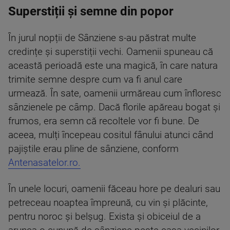
Superstiții și semne din popor
În jurul nopții de Sânziene s-au păstrat multe
credințe și superstiții vechi. Oamenii spuneau că
această perioadă este una magică, în care natura
trimite semne despre cum va fi anul care
urmează. În sate, oamenii urmăreau cum înfloresc
sânzienele pe câmp. Dacă florile apăreau bogat și
frumos, era semn că recoltele vor fi bune. De
aceea, mulți începeau cositul fânului atunci când
pajiștile erau pline de sânziene, conform
Antenasatelor.ro.
În unele locuri, oamenii făceau hore pe dealuri sau
petreceau noaptea împreună, cu vin și plăcinte,
pentru noroc și belșug. Exista și obiceiul de a