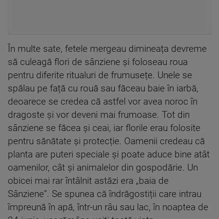
În multe sate, fetele mergeau dimineața devreme
să culeagă flori de sânziene și foloseau roua
pentru diferite ritualuri de frumusețe. Unele se
spălau pe față cu rouă sau făceau baie în iarbă,
deoarece se credea că astfel vor avea noroc în
dragoste și vor deveni mai frumoase. Tot din
sânziene se făcea și ceai, iar florile erau folosite
pentru sănătate și protecție. Oamenii credeau că
planta are puteri speciale și poate aduce bine atât
oamenilor, cât și animalelor din gospodărie. Un
obicei mai rar întâlnit astăzi era „baia de
Sânziene”. Se spunea că îndrăgostiții care intrau
împreună în apă, într-un râu sau lac, în noaptea de