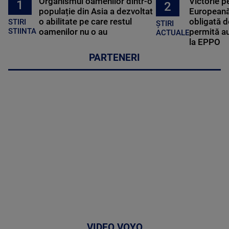
Organismul oamenilor dintr-o
Victorie p
1
2
populație din Asia a dezvoltat
Europeană
o abilitate pe care restul
obligată d
STIRI
ȘTIRI
oamenilor nu o au
permită au
STIINTA
ACTUALE
la EPPO
PARTENERI
VIDEO VOYO