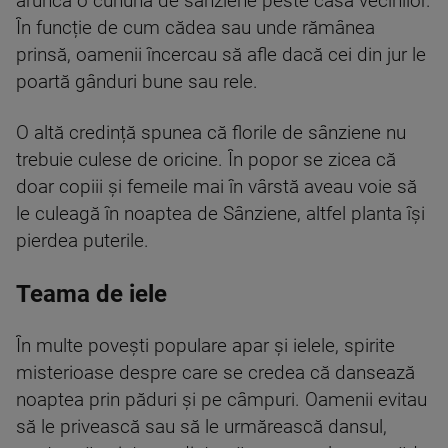
arunca o cunună de sânziene peste casa vecinilor.
În funcție de cum cădea sau unde rămânea
prinsă, oamenii încercau să afle dacă cei din jur le
poartă gânduri bune sau rele.
O altă credință spunea că florile de sânziene nu
trebuie culese de oricine. În popor se zicea că
doar copiii și femeile mai în vârstă aveau voie să
le culeagă în noaptea de Sânziene, altfel planta își
pierdea puterile.
Teama de iele
În multe povești populare apar și ielele, spirite
misterioase despre care se credea că dansează
noaptea prin păduri și pe câmpuri. Oamenii evitau
să le privească sau să le urmărească dansul,