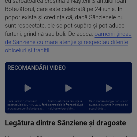
cu sărbătoarea creștină a Nașterii Sfântului Ioan
Botezătorul, care este celebrată pe 24 iunie. În
popor exista și credința că, dacă Sânzienele nu
sunt respectate, ele se pot supăra și pot aduce
furtuni, grindină sau boli. De aceea,
oamenii țineau
de Sânziene cu mare atenție și respectau diferite
obiceiuri și tradiții
.
RECOMANDĂRI VIDEO
Zara Larsson, moment
Meloni refuză să renunțe la
Ca în „Cartea Junglei”: un urs din
spectaculos la UNTOLD. O fană
controalele la frontieră după
Suceava, surprins în timp ce se
a urcat pe scenă și a dansat ...
valul de migranți din ...
scarpină de ...
Legătura dintre Sânziene și dragoste