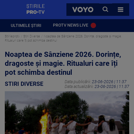
StirilePROTV
CAUTA
VOYO
TOATE 
PROTV NEWS LIVE
ULTIMELE ȘTIRI
Stirileprotv
Stiri Diverse
Noaptea de Sânziene 2026. Dorințe, dragoste și magie.
Ritualuri care îți pot schimba destinul
Noaptea de Sânziene 2026. Dorințe,
dragoste și magie. Ritualuri care îți
pot schimba destinul
Data publicării:
23-06-2026 | 11:37
STIRI DIVERSE
Data actualizării:
23-06-2026 | 11:37