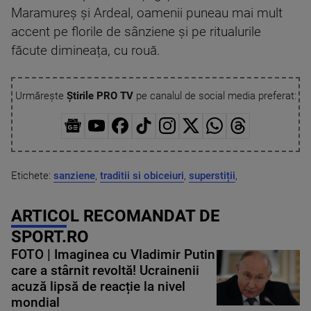
Maramureș și Ardeal, oamenii puneau mai mult
accent pe florile de sânziene și pe ritualurile
făcute dimineața, cu rouă.
Urmărește
Știrile PRO TV
pe canalul de social media preferat:
Etichete:
sanziene
,
traditii si obiceiuri
,
superstiții
,
ARTICOL RECOMANDAT DE
SPORT.RO
FOTO | Imaginea cu Vladimir Putin
care a stârnit revoltă! Ucrainenii
acuză lipsă de reacție la nivel
mondial