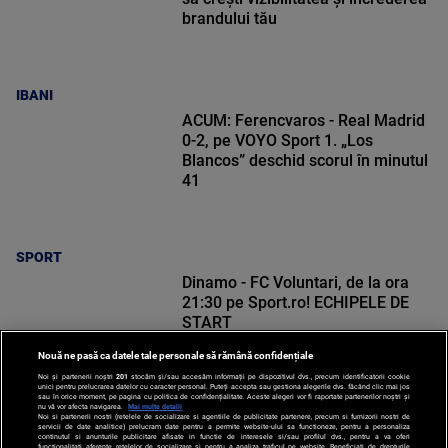
brandului tău
IBANI
ACUM: Ferencvaros - Real Madrid
0-2, pe VOYO Sport 1. „Los
Blancos” deschid scorul în minutul
41
SPORT
Dinamo - FC Voluntari, de la ora
21:30 pe Sport.ro! ECHIPELE DE
START
Nouă ne pasă ca datele tale personale să rămână confidențiale
Noi și partenerii noștri
201
stocăm și/sau accesăm informații pe dispozitivul dvs., precum identificatorii cookie
unici pentru prelucrarea datelor cu caracter personal. Puteți accepta sau gestiona alegerile dvs. făcând clic mai jos
sau în orice moment, pe pagina cu politica de confidențialitate. Aceste alegeri vor fi raportate partenerilor noștri și
nu vă vor afecta navigarea.
Mai multe detalii
SPORT
Noi si partenerii nostri (retelele de socializare si agentiile de publicitate partenere, precum si furnizorii nostri de
servicii de date analitice) prelucram date pentru a permite website-ului sa functioneze, pentru a personaliza
continutul si anunturile publicitare afisate in functie de interesele si/sau profilul dvs., pentru a va oferi
functionalitati aferente retelelor de socializare si pentru a analiza traficul pe website. Beneficiati de drepturile