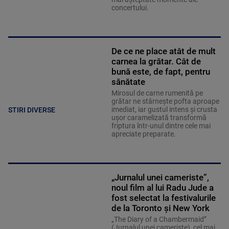
concertului.
De ce ne place atât de mult
carnea la grătar. Cât de
bună este, de fapt, pentru
sănătate
Mirosul de carne rumenită pe
grătar ne stârnește pofta aproape
imediat, iar gustul intens și crusta
STIRI DIVERSE
ușor caramelizată transformă
friptura într-unul dintre cele mai
apreciate preparate.
„Jurnalul unei cameriste”,
noul film al lui Radu Jude a
fost selectat la festivalurile
de la Toronto și New York
„The Diary of a Chambermaid”
(Jurnalul unei cameriste), cel mai