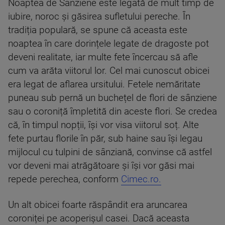
Noaptea de Sânziene este legată de mult timp de
iubire, noroc și găsirea sufletului pereche. În
tradiția populară, se spune că aceasta este
noaptea în care dorințele legate de dragoste pot
deveni realitate, iar multe fete încercau să afle
cum va arăta viitorul lor. Cel mai cunoscut obicei
era legat de aflarea ursitului. Fetele nemăritate
puneau sub pernă un buchețel de flori de sânziene
sau o coroniță împletită din aceste flori. Se credea
că, în timpul nopții, își vor visa viitorul soț. Alte
fete purtau florile în păr, sub haine sau își legau
mijlocul cu tulpini de sânziană, convinse că astfel
vor deveni mai atrăgătoare și își vor găsi mai
repede perechea, conform
Cimec.ro.
Un alt obicei foarte răspândit era aruncarea
coroniței pe acoperișul casei. Dacă aceasta