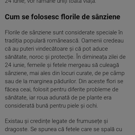
24 iunie, vor rămâne uniți toată viața.
Cum se folosesc florile de sânziene
Florile de sânziene sunt considerate speciale în
tradiția populară românească. Oamenii credeau
că au puteri vindecătoare și că pot aduce
sănătate, noroc și protecție. În dimineața zilei de
24 iunie, femeile și fetele mergeau să culeagă
sânziene, mai ales din locuri curate, de pe câmp
sau de la marginea pădurilor. Din aceste flori se
făcea ceai, folosit pentru diferite probleme de
sănătate, iar roua adunată de pe plante era
considerată bună pentru piele și ochi.
Existau și credințe legate de frumusețe și
dragoste. Se spunea că fetele care se spală cu