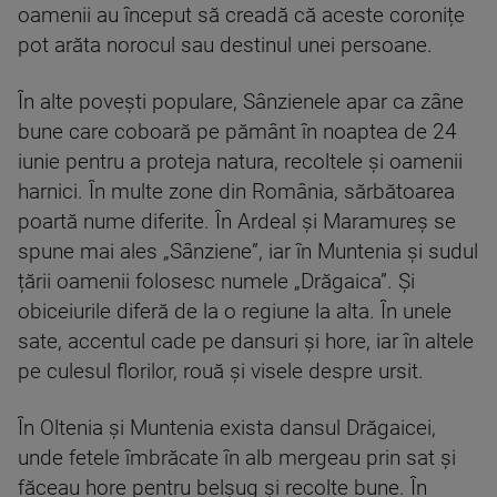
oamenii au început să creadă că aceste coronițe
pot arăta norocul sau destinul unei persoane.
În alte povești populare, Sânzienele apar ca zâne
bune care coboară pe pământ în noaptea de 24
iunie pentru a proteja natura, recoltele și oamenii
harnici. În multe zone din România, sărbătoarea
poartă nume diferite. În Ardeal și Maramureș se
spune mai ales „Sânziene”, iar în Muntenia și sudul
țării oamenii folosesc numele „Drăgaica”. Și
obiceiurile diferă de la o regiune la alta. În unele
sate, accentul cade pe dansuri și hore, iar în altele
pe culesul florilor, rouă și visele despre ursit.
În Oltenia și Muntenia exista dansul Drăgaicei,
unde fetele îmbrăcate în alb mergeau prin sat și
făceau hore pentru belșug și recolte bune. În