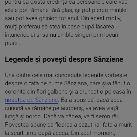
pentru că exista credința că persoanele care văd
ielele pot rămâne fără glas, își pot pierde mințile
sau pot avea ghinion tot anul. Din acest motiv,
mulți preferau să stea în case după lăsarea
întunericului și să nu umble singuri prin locuri
pustii.
Legende și povești despre Sânziene
Una dintre cele mai cunoscute legende vorbește
despre o fată pe nume Sânziana, care și-a făcut o
coroniță din flori galbene și a aruncat-o pe casă în
noaptea de Sânziene
. Ea a spus că, dacă acea
cunună va rămâne pe acoperiș, va avea viață
lungă și noroc. Dacă va cădea, va fi semn rău.
Povestea spune că floarea a căzut, iar fata a murit
la scurt timp după aceea. Din acel moment,