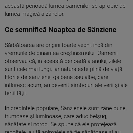
această perioadă lumea oamenilor se apropie de
lumea magică a zânelor.
Ce semnifică Noaptea de Sânziene
Sărbătoarea are origini foarte vechi, încă din
vremurile de dinaintea creștinismului. Oamenii
observau că, în această perioadă a anului, zilele
sunt cele mai lungi, iar natura este plină de viață.
Florile de sânziene, galbene sau albe, care
înfloresc acum, au devenit simboluri ale verii și ale
fertilității.
În credințele populare, Sânzienele sunt zâne bune,
frumoase și luminoase, care aduc belșug,
sănătate și noroc. Se spune că ele protejează
recoltele, ajută animalele să fie sănătoase și au