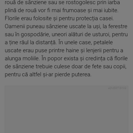
rouă de sânziene sau se rostogolesc prin iarba
plină de rouă vor fi mai frumoase și mai iubite.
Florile erau folosite și pentru protecția casei.
Oamenii puneau sânziene uscate la uși, la ferestre
sau în gospodărie, uneori alături de usturoi, pentru
a ține răul la distanță. În unele case, petalele
uscate erau puse printre haine și lenjerii pentru a
alunga moliile. În popor exista și credința că florile
de sânziene trebuie culese doar de fete sau copii,
pentru că altfel și-ar pierde puterea.