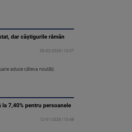
stat, dar câștigurile rămân
09-02-2026 | 10:57
uarie aduce câteva noutăți.
ă la 7,40% pentru persoanele
12-01-2026 | 10:48