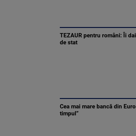
TEZAUR pentru români: Îi dai s
de stat
Cea mai mare bancă din Europa 
timpul”