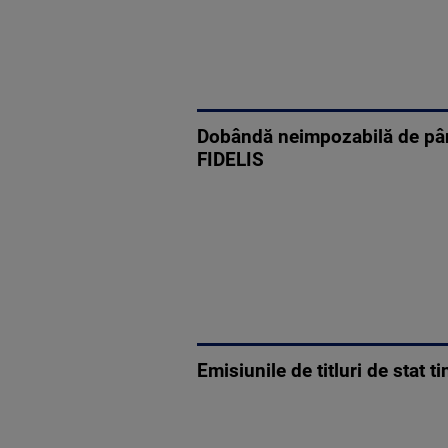
Dobândă neimpozabilă de până 
FIDELIS
Emisiunile de titluri de stat