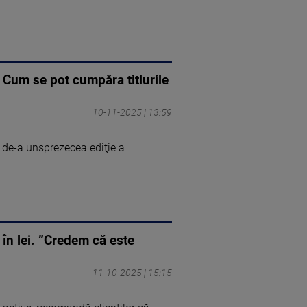
. Cum se pot cumpăra titlurile
10-11-2025 | 13:59
a de-a unsprezecea ediţie a
 în lei. ”Credem că este
11-10-2025 | 15:15