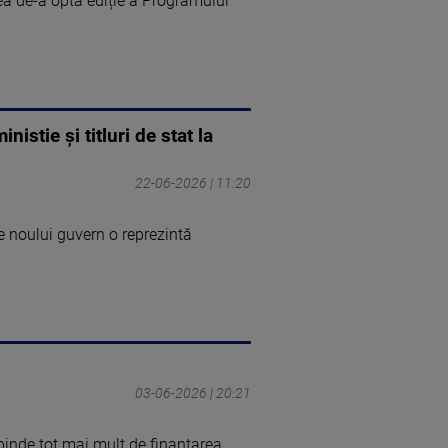
ea de-a opta ediție a Programului
stie și titluri de stat la
22-06-2026 | 11:20
e noului guvern o reprezintă
03-06-2026 | 20:21
inde tot mai mult de finanțarea