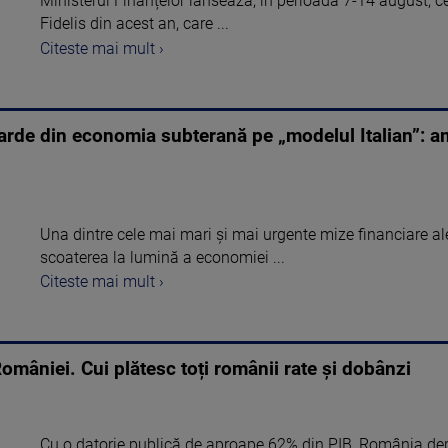
Ministerul Finanțelor lansează, în perioada 7-14 august, c
Fidelis din acest an, care ...
Citeste mai mult ›
rde din economia subterană pe „modelul Italian”: amini
Una dintre cele mai mari şi mai urgente mize financiare al
scoaterea la lumină a economiei ...
Citeste mai mult ›
României. Cui plătesc toți românii rate și dobânzi
Cu o datorie publică de aproape 62% din PIB, România dep