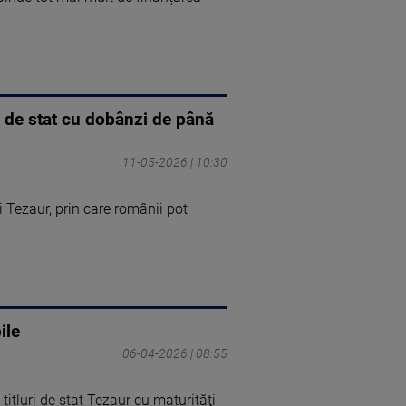
i de stat cu dobânzi de până
11-05-2026 | 10:30
 Tezaur, prin care românii pot
ile
06-04-2026 | 08:55
titluri de stat Tezaur cu maturităţi