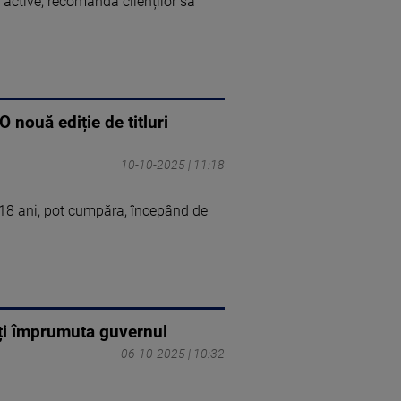
active, recomandă clienților să
nouă ediție de titluri
10-10-2025 | 11:18
e 18 ani, pot cumpăra, începând de
oți împrumuta guvernul
06-10-2025 | 10:32