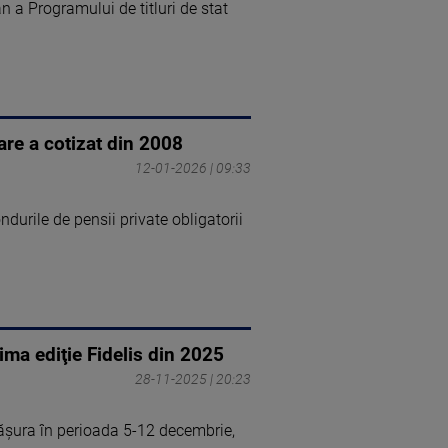
an a Programului de titluri de stat
are a cotizat din 2008
12-01-2026 | 09:33
ndurile de pensii private obligatorii
ima ediţie Fidelis din 2025
28-11-2025 | 20:23
făşura în perioada 5-12 decembrie,