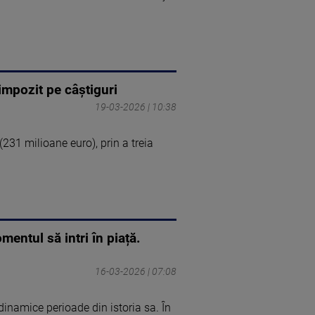
ă impozit pe câștiguri
19-03-2026 | 10:38
(231 milioane euro), prin a treia
ntul să intri în piață.
16-03-2026 | 07:08
dinamice perioade din istoria sa. În