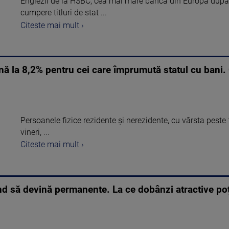
Englezii de la HSBC, cea mai mare bancă din Europa după 
cumpere titluri de stat ...
Citeste mai mult ›
la 8,2% pentru cei care împrumută statul cu bani. O 
Persoanele fizice rezidente şi nerezidente, cu vârsta pest
vineri, ...
Citeste mai mult ›
 tind să devină permanente. La ce dobânzi atractive p