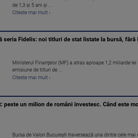
de 1,3 şi 5 ani şi ...
Citeste mai mult ›
seria Fidelis: noi titluri de stat listate la bursă, făr
Ministerul Finanţelor (MF) a atras aproape 1,2 miliarde lei 
emisiune de titluri de ...
Citeste mai mult ›
 peste un milion de români investesc. Când este mome
Bursa de Valori București traversează una dintre cele mai 