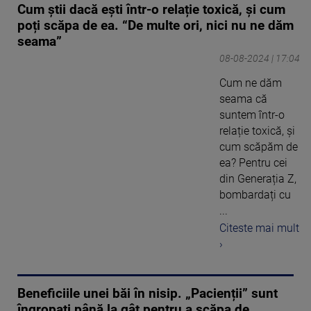
Cum știi dacă ești într-o relație toxică, și cum
poți scăpa de ea. “De multe ori, nici nu ne dăm
seama”
08-08-2024 | 17:04
Cum ne dăm
seama că
suntem într-o
relație toxică, și
cum scăpăm de
ea? Pentru cei
din Generația Z,
bombardați cu
...
Citeste mai mult
›
Beneficiile unei băi în nisip. „Pacienții” sunt
îngropați până la gât pentru a scăpa de