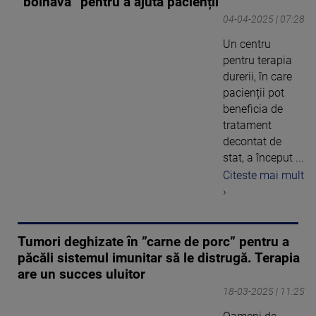
”bolnavă” pentru a ajuta pacienții
04-04-2025 | 07:28
Un centru
pentru terapia
durerii, în care
pacienții pot
beneficia de
tratament
decontat de
stat, a început ...
Citeste mai mult
›
Tumori deghizate în ”carne de porc” pentru a
păcăli sistemul imunitar să le distrugă. Terapia
are un succes uluitor
18-03-2025 | 11:25