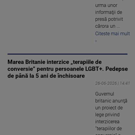
urma unor
informaţii de
presă potrivit
cărora un ...
Citeste mai mult
›
Marea Britanie interzice „terapiile de
conversie” pentru persoanele LGBT+. Pedepse
de până la 5 ani de închisoare
26-06-2026 | 14:41
Guvernul
britanic anunţă
un proiect de
lege privind
interzicerea
”terapiilor de