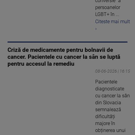
conversie” a
persoanelor
LGBT+ în ...
Citeste mai mult
›
Criză de medicamente pentru bolnavii de
cancer. Pacientele cu cancer la sân se luptă
pentru accesul la remediu
08-06-2026 | 16:15
Pacientele
diagnosticate
cu cancer la sân
din Slovacia
semnalează
dificultăți
majore în
obținerea unui