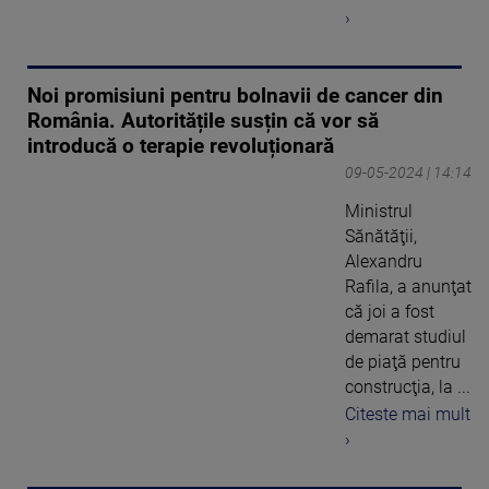
›
Noi promisiuni pentru bolnavii de cancer din
România. Autoritățile susțin că vor să
introducă o terapie revoluționară
09-05-2024 | 14:14
Ministrul
Sănătăţii,
Alexandru
Rafila, a anunţat
că joi a fost
demarat studiul
de piaţă pentru
construcţia, la ...
Citeste mai mult
›