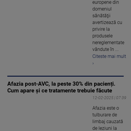
europene din
domeniul
sănătăţii
avertizează cu
privire la
produsele
nereglementate
vândute în ...
Citeste mai mult
›
Afazia post-AVC, la peste 30% din pacienți.
Cum apare și ce tratamente trebuie făcute
12-02-2025 | 07:39
Afazia este o
tulburare de
limbaj cauzată
de leziuni la