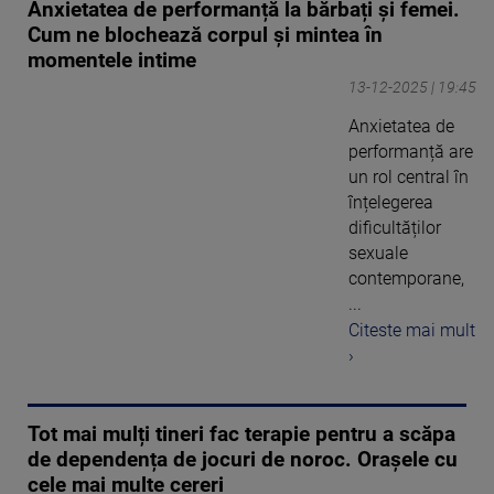
Anxietatea de performanță la bărbați și femei.
Cum ne blochează corpul și mintea în
momentele intime
13-12-2025 | 19:45
Anxietatea de
performanță are
un rol central în
înțelegerea
dificultăților
sexuale
contemporane,
...
Citeste mai mult
›
Tot mai mulți tineri fac terapie pentru a scăpa
de dependența de jocuri de noroc. Orașele cu
cele mai multe cereri