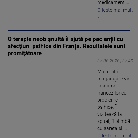
medicament ...
Citeste mai mult
›
O terapie neobișnuită îi ajută pe pacienții cu
afecțiuni psihice din Franța. Rezultatele sunt
promițătoare
07-06-2026 | 07:43
Mai mulți
măgăruși le vin
în ajutor
francezilor cu
probleme
psihice. Îi
vizitează la
spital, îi plimbă
cu șareta și ...
Citeste mai mult