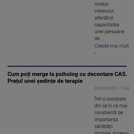
nivelul
creierului,
afectând
capacitatea
unei persoane
de ...
Citeste mai mult
›
Cum poți merge la psiholog cu decontare CAS.
Prețul unei ședințe de terapie
08-02-2025 | 17:45
Într-o societate
din ce în ce mai
conștientă de
importanța
sănătății
mintale, accesul