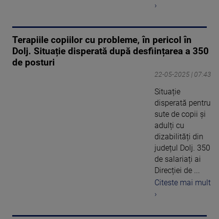
›
Terapiile copiilor cu probleme, în pericol în
Dolj. Situație disperată după desființarea a 350
de posturi
22-05-2025 | 07:43
Situație
disperată pentru
sute de copii și
adulți cu
dizabilități din
județul Dolj. 350
de salariați ai
Direcției de ...
Citeste mai mult
›