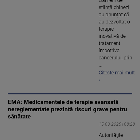
Oameni de
știință chinezi
au anunțat că
au dezvoltat o
terapie
inovativă de
tratament
împotriva
cancerului, prin
...
Citeste mai mult
›
EMA: Medicamentele de terapie avansată
nereglementate prezintă riscuri grave pentru
sănătate
15-03-2025 | 08:28
Autorităţile