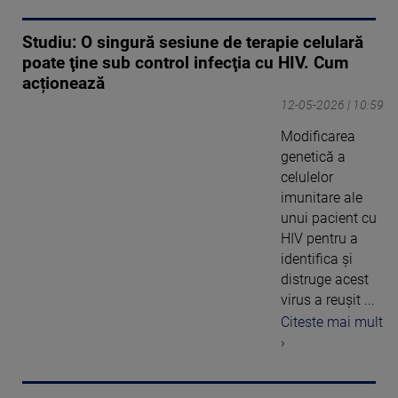
Studiu: O singură sesiune de terapie celulară
poate ţine sub control infecţia cu HIV. Cum
acționează
12-05-2026 | 10:59
Modificarea
genetică a
celulelor
imunitare ale
unui pacient cu
HIV pentru a
identifica şi
distruge acest
virus a reuşit ...
Citeste mai mult
›