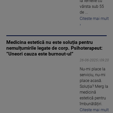
la femeile cu
vârsta sub 55
de ...
Citeste mai mult
›
Medicina estetică nu este soluția pentru
nemulțumirile legate de corp. Psihoterapeut:
”Uneori cauza este burnout-ul”
26-06-2025 | 09:20
Nu-mi place la
serviciu, nu-mi
place acasă.
Soluția? Merg la
medicină
estetică pentru
îmbunătățiri.
Citeste mai mult