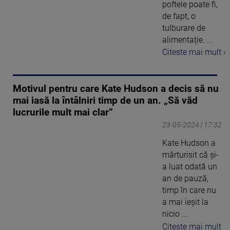
poftele poate fi,
de fapt, o
tulburare de
alimentație. ...
Citeste mai mult ›
Motivul pentru care Kate Hudson a decis să nu
mai iasă la întâlniri timp de un an. „Să văd
lucrurile mult mai clar”
23-05-2024 | 17:32
Kate Hudson a
mărturisit că și-
a luat odată un
an de pauză,
timp în care nu
a mai ieșit la
nicio ...
Citeste mai mult