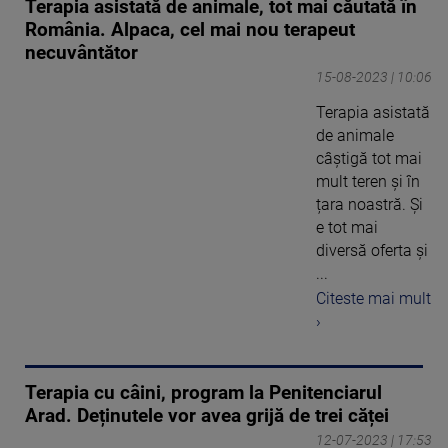
Terapia asistată de animale, tot mai căutată în
România. Alpaca, cel mai nou terapeut
necuvântător
15-08-2023 | 10:06
Terapia asistată
de animale
câștigă tot mai
mult teren și în
țara noastră. Și
e tot mai
diversă oferta și
...
Citeste mai mult
›
Terapia cu câini, program la Penitenciarul
Arad. Deținutele vor avea grijă de trei căței
12-07-2023 | 17:53