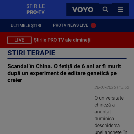
StirilePROTV
CAUTA
VOYO
TOATE 
PROTV NEWS LIVE
ULTIMELE ȘTIRI
LIVE
Știrile PRO TV ale dimineții
STIRI TERAPIE
Scandal în China. O fetiță de 6 ani ar fi murit
după un experiment de editare genetică pe
creier
26-07-2026 | 15:52
O universitate
chineză a
anunțat
duminică
deschiderea
unei anchete, în