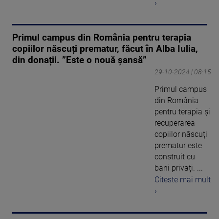
›
Primul campus din România pentru terapia
copiilor născuți prematur, făcut în Alba Iulia,
din donații. ”Este o nouă șansă”
29-10-2024 | 08:15
Primul campus
din România
pentru terapia și
recuperarea
copiilor născuți
prematur este
construit cu
bani privați. ...
Citeste mai mult
›