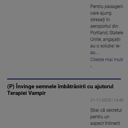
Pentru pasagerii
care ajung
stresați în
aeroportul din
Portland, Statele
Unite, angajații
au o soluție: le-
au ...
Citeste mai mult
›
(P) Învinge semnele îmbătrânirii cu ajutorul
Terapiei Vampir
21-11-2023 | 14:46
Știai că secretul
pentru un
aspect întinerit