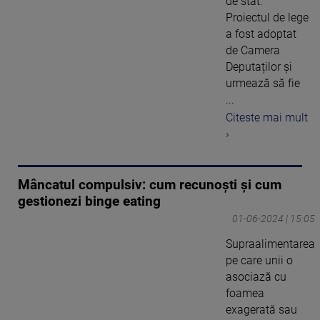
de stat.
Proiectul de lege
a fost adoptat
de Camera
Deputaților și
urmează să fie
...
Citeste mai mult
›
Mâncatul compulsiv: cum recunoști și cum
gestionezi binge eating
01-06-2024 | 15:05
Supraalimentarea
pe care unii o
asociază cu
foamea
exagerată sau