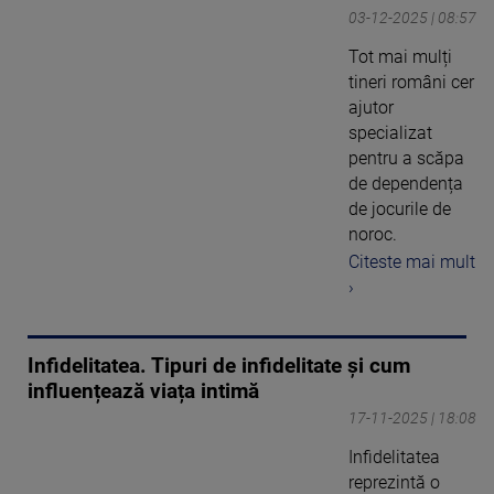
03-12-2025 | 08:57
Tot mai mulți
tineri români cer
ajutor
specializat
pentru a scăpa
de dependența
de jocurile de
noroc.
Citeste mai mult
›
Infidelitatea. Tipuri de infidelitate și cum
influențează viața intimă
17-11-2025 | 18:08
Infidelitatea
reprezintă o