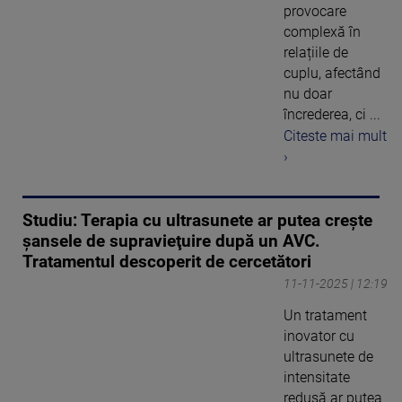
provocare
complexă în
relațiile de
cuplu, afectând
nu doar
încrederea, ci ...
Citeste mai mult
›
Studiu: Terapia cu ultrasunete ar putea creşte
şansele de supravieţuire după un AVC.
Tratamentul descoperit de cercetători
11-11-2025 | 12:19
Un tratament
inovator cu
ultrasunete de
intensitate
redusă ar putea