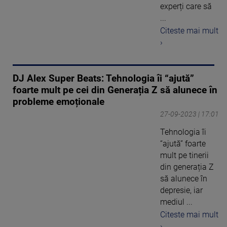
experți care să
...
Citeste mai mult
›
DJ Alex Super Beats: Tehnologia îi “ajută”
foarte mult pe cei din Generația Z să alunece în
probleme emoționale
27-09-2023 | 17:01
Tehnologia îi
“ajută” foarte
mult pe tinerii
din generația Z
să alunece în
depresie, iar
mediul ...
Citeste mai mult
›