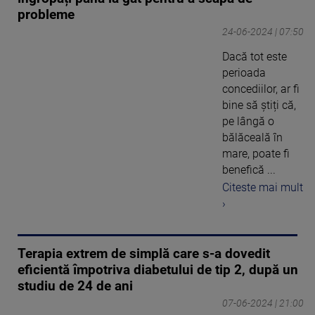
probleme
24-06-2024 | 07:50
Dacă tot este
perioada
concediilor, ar fi
bine să știți că,
pe lângă o
bălăceală în
mare, poate fi
benefică ...
Citeste mai mult
›
Terapia extrem de simplă care s-a dovedit
eficientă împotriva diabetului de tip 2, după un
studiu de 24 de ani
07-06-2024 | 21:00