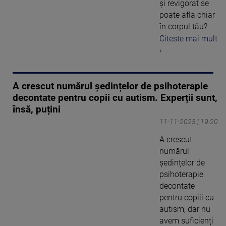
și revigorat se
poate afla chiar
în corpul tău?
Citeste mai mult
›
A crescut numărul ședințelor de psihoterapie
decontate pentru copii cu autism. Experții sunt,
însă, puțini
11-11-2023 | 19:20
A crescut
numărul
ședințelor de
psihoterapie
decontate
pentru copiii cu
autism, dar nu
avem suficienți