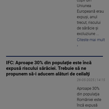
copii din
Uniunea
Europeană erau
expuşi, anul
trecut, riscului
de sărăcie şi
excluziune ...
Citeste mai mult
›
IFC: Aproape 30% din populaţie este încă
expusă riscului sărăciei. Trebuie să ne
propunem să-i aducem alături de ceilalţi
26-05-2025 | 14:15
Aproape 30%
din populaţia
României este
încă expusă