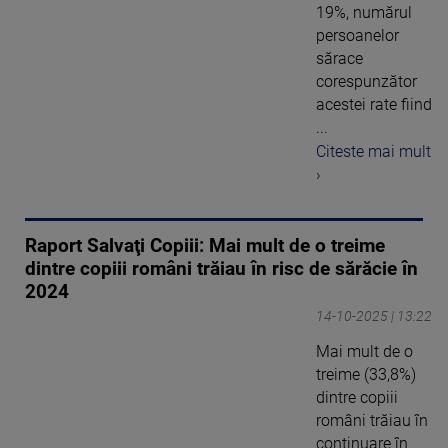
19%, numărul
persoanelor
sărace
corespunzător
acestei rate fiind
...
Citeste mai mult
›
Raport Salvaţi Copiii: Mai mult de o treime
dintre copiii români trăiau în risc de sărăcie în
2024
14-10-2025 | 13:22
Mai mult de o
treime (33,8%)
dintre copiii
români trăiau în
continuare în