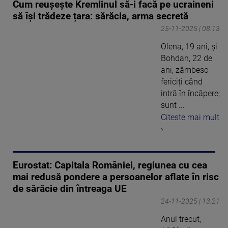
Cum reușește Kremlinul să-i facă pe ucraineni
să își trădeze țara: sărăcia, arma secretă
25-11-2025 | 08:13
Olena, 19 ani, și
Bohdan, 22 de
ani, zâmbesc
fericiți când
intră în încăpere;
sunt ...
Citeste mai mult
›
Eurostat: Capitala României, regiunea cu cea
mai redusă pondere a persoanelor aflate în risc
de sărăcie din întreaga UE
24-11-2025 | 13:21
Anul trecut,