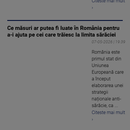
Citeste mai mult
›
Ce măsuri ar putea fi luate în România pentru
a-i ajuta pe cei care trăiesc la limita sărăciei
07-05-2026 | 19:39
România este
primul stat din
Uniunea
Europeană care
a început
elaborarea unei
strategii
naționale anti-
sărăcie, ca ...
Citeste mai mult
›