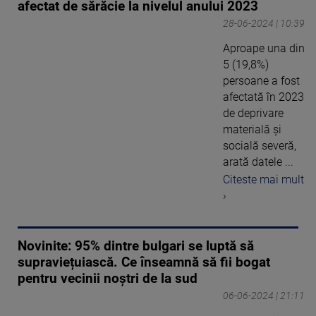
afectat de sărăcie la nivelul anului 2023
28-06-2024 | 10:39
Aproape una din
5 (19,8%)
persoane a fost
afectată în 2023
de deprivare
materială şi
socială severă,
arată datele ...
Citeste mai mult
›
Novinite: 95% dintre bulgari se luptă să
supraviețuiască. Ce înseamnă să fii bogat
pentru vecinii noștri de la sud
06-06-2024 | 21:11