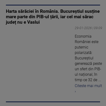
Harta sărăciei în România. Bucureștiul susține
mare parte din PIB-ul țării, iar cel mai sărac
județ nu e Vaslui
29-01-2026 | 09:09
Economia
României este
puternic
polarizată:
Bucureștiul
generează peste
un sfert din PIB-
ul național, în
timp ce 32 de ...
Citeste mai mult
›