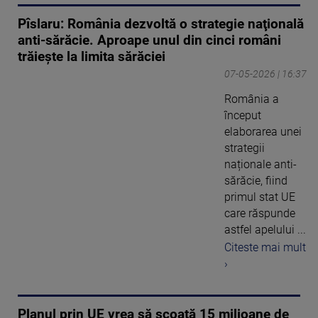
Pîslaru: România dezvoltă o strategie naţională
anti-sărăcie. Aproape unul din cinci români
trăieşte la limita sărăciei
07-05-2026 | 16:37
România a
început
elaborarea unei
strategii
naționale anti-
sărăcie, fiind
primul stat UE
care răspunde
astfel apelului ...
Citeste mai mult
›
Planul prin UE vrea să scoată 15 milioane de