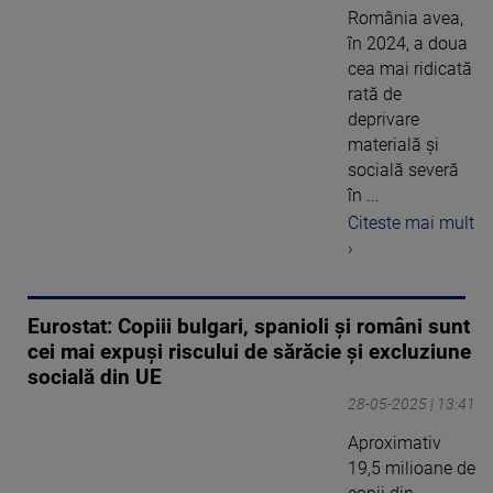
România avea,
în 2024, a doua
cea mai ridicată
rată de
deprivare
materială şi
socială severă
în ...
Citeste mai mult
›
Eurostat: Copiii bulgari, spanioli şi români sunt
cei mai expuşi riscului de sărăcie şi excluziune
socială din UE
28-05-2025 | 13:41
Aproximativ
19,5 milioane de