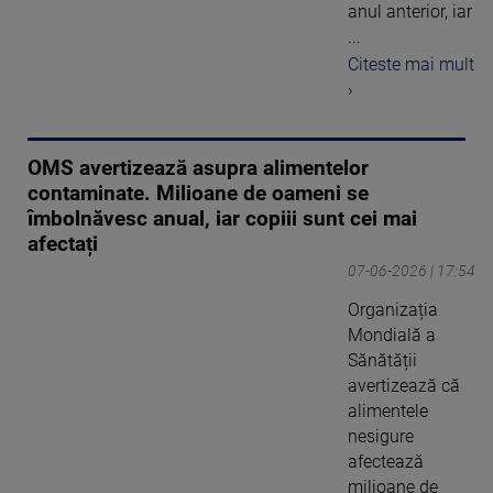
anul anterior, iar
...
Citeste mai mult
›
OMS avertizează asupra alimentelor
contaminate. Milioane de oameni se
îmbolnăvesc anual, iar copiii sunt cei mai
afectați
07-06-2026 | 17:54
Organizația
Mondială a
Sănătății
avertizează că
alimentele
nesigure
afectează
milioane de