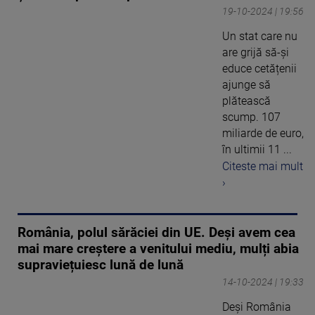
19-10-2024 | 19:56
Un stat care nu
are grijă să-și
educe cetățenii
ajunge să
plătească
scump. 107
miliarde de euro,
în ultimii 11 ...
Citeste mai mult
›
România, polul sărăciei din UE. Deși avem cea
mai mare creștere a venitului mediu, mulți abia
supraviețuiesc lună de lună
14-10-2024 | 19:33
Deși România