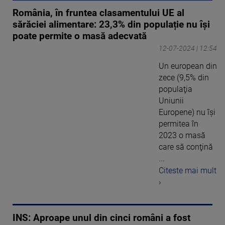
România, în fruntea clasamentului UE al
sărăciei alimentare: 23,3% din populație nu își
poate permite o masă adecvată
12-07-2024 | 12:54
Un european din
zece (9,5% din
populaţia
Uniunii
Europene) nu îşi
permitea în
2023 o masă
care să conţină
...
Citeste mai mult
›
INS: Aproape unul din cinci români a fost