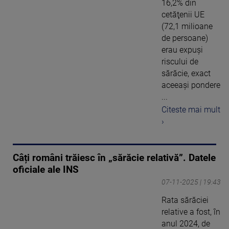
16,2% din
cetăţenii UE
(72,1 milioane
de persoane)
erau expuşi
riscului de
sărăcie, exact
aceeaşi pondere
...
Citeste mai mult
›
Câți români trăiesc în „sărăcie relativă”. Datele
oficiale ale INS
07-11-2025 | 19:43
Rata sărăciei
relative a fost, în
anul 2024, de