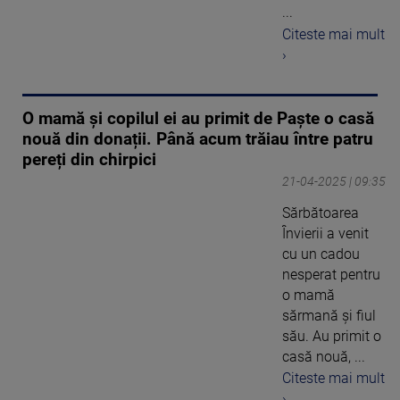
...
Citeste mai mult
›
O mamă și copilul ei au primit de Paște o casă
nouă din donații. Până acum trăiau între patru
pereți din chirpici
21-04-2025 | 09:35
Sărbătoarea
Învierii a venit
cu un cadou
nesperat pentru
o mamă
sărmană și fiul
său. Au primit o
casă nouă, ...
Citeste mai mult
›