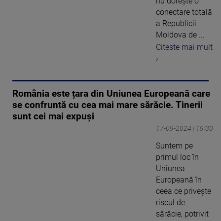
nu doreşte o
conectare totală
a Republicii
Moldova de ...
Citeste mai mult
›
România este țara din Uniunea Europeană care
se confruntă cu cea mai mare sărăcie. Tinerii
sunt cei mai expuși
17-09-2024 | 19:30
Suntem pe
primul loc în
Uniunea
Europeană în
ceea ce privește
riscul de
sărăcie, potrivit