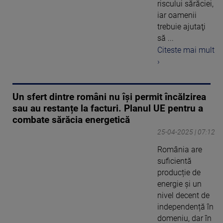
riscului sărăciei,
iar oamenii
trebuie ajutaţi
să ...
Citeste mai mult
›
Un sfert dintre români nu își permit încălzirea
sau au restanțe la facturi. Planul UE pentru a
combate sărăcia energetică
25-04-2025 | 07:12
România are
suficientă
producție de
energie și un
nivel decent de
independență în
domeniu, dar în