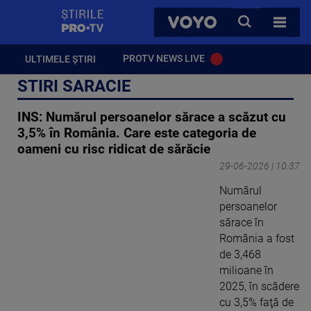
StirilePROTV
CAUTA
VOYO
TOATE 
PROTV NEWS LIVE
ULTIMELE ȘTIRI
STIRI SARACIE
INS: Numărul persoanelor sărace a scăzut cu
3,5% în România. Care este categoria de
oameni cu risc ridicat de sărăcie
29-06-2026 | 10:37
Numărul
persoanelor
sărace în
România a fost
de 3,468
milioane în
2025, în scădere
cu 3,5% faţă de