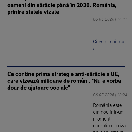
oameni din sărăcie până în 2030. România,
printre statele vizate
06-05-2026 | 14:41
Citeste mai mult
›
Ce conține prima strategie anti-sărăcie a UE,
care vizează milioane de români. "Nu e vorba
doar de ajutoare sociale"
06-05-2026 | 10:24
România este
din nou într-un
moment
complicat: criză