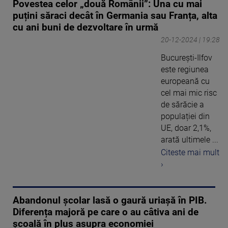
Povestea celor „două Românii”: Una cu mai
puțini săraci decât în Germania sau Franța, alta
cu ani buni de dezvoltare în urmă
20-12-2024 | 19:28
București-Ilfov
este regiunea
europeană cu
cel mai mic risc
de sărăcie a
populației din
UE, doar 2,1%,
arată ultimele ...
Citeste mai mult
›
Abandonul școlar lasă o gaură uriașă în PIB.
Diferența majoră pe care o au câtiva ani de
școală în plus asupra economiei