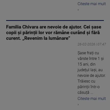
Citeste mai mult
›
Familia Chivara are nevoie de ajutor. Cei șase
copii și părinții lor vor rămâne curând și fără
curent. „Revenim la lumânare”
26-02-2026 | 07:47
Șase frați cu
vârste între 1 și
15 ani, din
județul Iași, au
nevoie de ajutor.
Trăiesc cu
părinții într-o
căsuță ...
Citeste mai mult
›