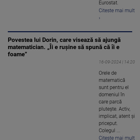
Eurostat.
Citeste mai mult
›
Povestea lui Dorin, care visează să ajungă
matematician. „Îi e rușine să spună că îi e
foame”
16-09-2024 | 14:20
Orele de
matematică
sunt pentru el
domeniul în
care parcă
plutește. Activ,
implicat, atent și
priceput.
Colegul ...
Citeste mai mult