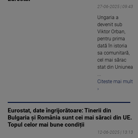
27-06-2025 | 09:43
Ungaria a
devenit sub
Viktor Orban,
pentru prima
dată în istoria
sa comunitară,
cel mai sărac
stat din Uniunea
...
Citeste mai mult
›
Eurostat, date îngrijorătoare: Tinerii din
Bulgaria şi România sunt cei mai săraci din UE.
Topul celor mai bune condiții
12-06-2025 | 13:13