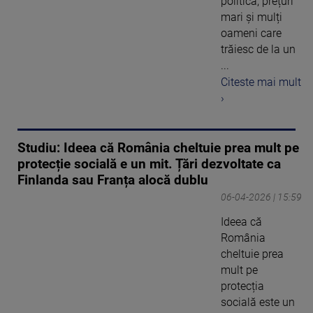
politică, prețuri
mari și mulți
oameni care
trăiesc de la un
...
Citeste mai mult
›
Studiu: Ideea că România cheltuie prea mult pe
protecție socială e un mit. Țări dezvoltate ca
Finlanda sau Franța alocă dublu
06-04-2026 | 15:59
Ideea că
România
cheltuie prea
mult pe
protecția
socială este un