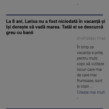
›
La 8 ani, Larisa nu a fost niciodată în vacanță și
își dorește să vadă marea. Tatăl ei se descurcă
greu cu banii
31-07-2024 | 17:44
În timp ce
vacanța e prilej
pentru mulți
copii să viziteze
locuri care mai
de care mai
frumoase, sunt
și copii ...
Citeste mai mult
›