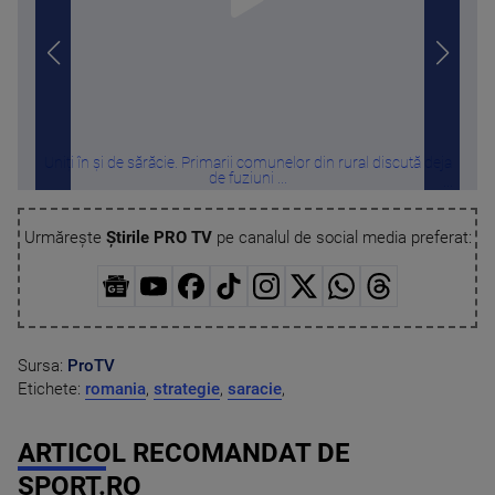
Uniți în și de sărăcie. Primarii comunelor din rural discută deja
Câte
de fuziuni ...
Urmărește
Știrile PRO TV
pe canalul de social media preferat:
Sursa:
ProTV
Etichete:
romania
,
strategie
,
saracie
,
ARTICOL RECOMANDAT DE
SPORT.RO