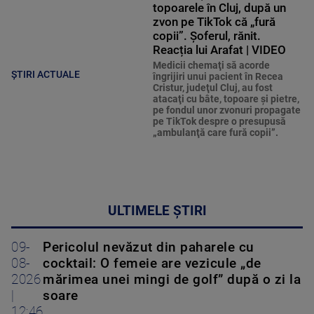
topoarele în Cluj, după un
zvon pe TikTok că „fură
copii”. Șoferul, rănit.
Reacția lui Arafat | VIDEO
Medicii chemaţi să acorde
ȘTIRI ACTUALE
îngrijiri unui pacient în Recea
Cristur, judeţul Cluj, au fost
atacaţi cu bâte, topoare şi pietre,
pe fondul unor zvonuri propagate
pe TikTok despre o presupusă
„ambulanţă care fură copii”.
ULTIMELE ȘTIRI
09-
Pericolul nevăzut din paharele cu
08-
cocktail: O femeie are vezicule „de
2026
mărimea unei mingi de golf” după o zi la
|
soare
12:46