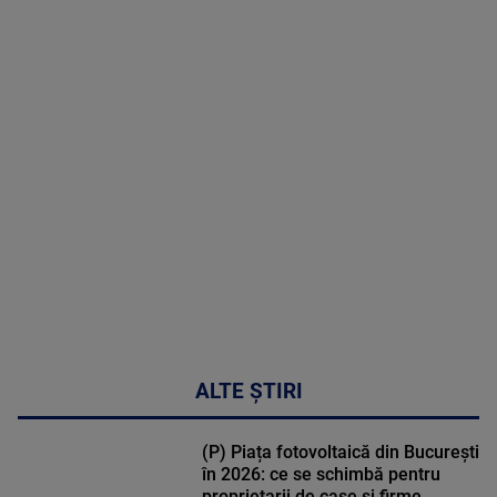
2026
MAI
MULTE
DETALII
02:33:45
ALTE ȘTIRI
(P) Piața fotovoltaică din București
în 2026: ce se schimbă pentru
proprietarii de case și firme