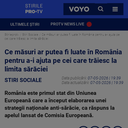
StirilePROTV
CAUTA
VOYO
TOATE 
PROTV NEWS LIVE
ULTIMELE ȘTIRI
Stirileprotv
Stiri Sociale
Ce măsuri ar putea fi luate în România pentru a-i ajuta pe
cei care trăiesc la limita sărăciei
Ce măsuri ar putea fi luate în România
pentru a-i ajuta pe cei care trăiesc la
limita sărăciei
Data publicării:
07-05-2026 | 19:39
STIRI SOCIALE
Data actualizării:
07-05-2026 | 19:39
România este primul stat din Uniunea
Europeană care a început elaborarea unei
strategii naționale anti-sărăcie, ca răspuns la
apelul lansat de Comisia Europeană.