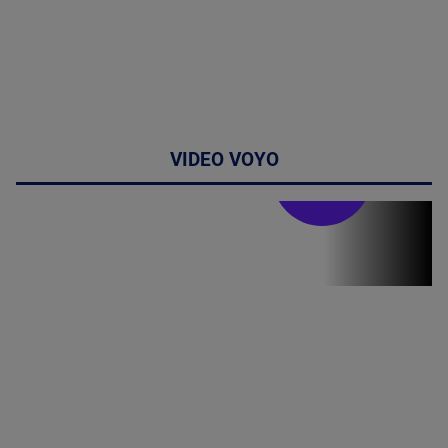
VIDEO VOYO
Stirile PRO TV
Stirile PRO
TV # 07.00 -
09 August