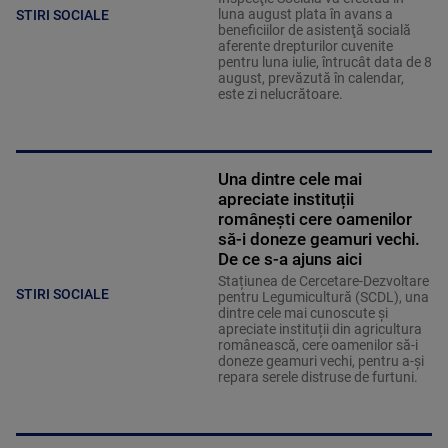
luna august plata în avans a
STIRI SOCIALE
beneficiilor de asistenţă socială
aferente drepturilor cuvenite
pentru luna iulie, întrucât data de 8
august, prevăzută în calendar,
este zi nelucrătoare.
Una dintre cele mai
apreciate instituții
românești cere oamenilor
să-i doneze geamuri vechi.
De ce s-a ajuns aici
Stațiunea de Cercetare-Dezvoltare
STIRI SOCIALE
pentru Legumicultură (SCDL), una
dintre cele mai cunoscute și
apreciate instituții din agricultura
românească, cere oamenilor să-i
doneze geamuri vechi, pentru a-și
repara serele distruse de furtuni.