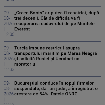
09-
„Green Boots” ar putea fi repatriat, după
08-
trei decenii. Cât de dificilă va fi
2026
recuperarea cadavrului de pe Muntele
|
Everest
12:36
09-
Turcia impune restricții asupra
08-
transportului maritim pe Marea Neagră
2026
și solicită Rusiei și Ucrainei un
|
moratoriu
12:33
09-
Bucureștiul conduce în topul firmelor
08-
suspendate, dar un județ a înregistrat o
2026
creștere de 54%. Datele ONRC
|
12:12