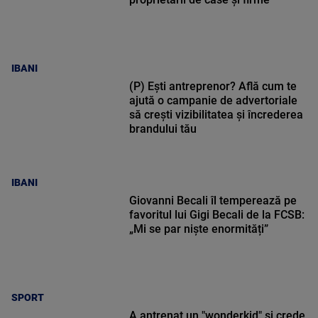
IBANI
(P) Ești antreprenor? Află cum te
ajută o campanie de advertoriale
să crești vizibilitatea și încrederea
brandului tău
IBANI
Giovanni Becali îl temperează pe
favoritul lui Gigi Becali de la FCSB:
„Mi se par niște enormități”
SPORT
A antrenat un "wonderkid" și crede