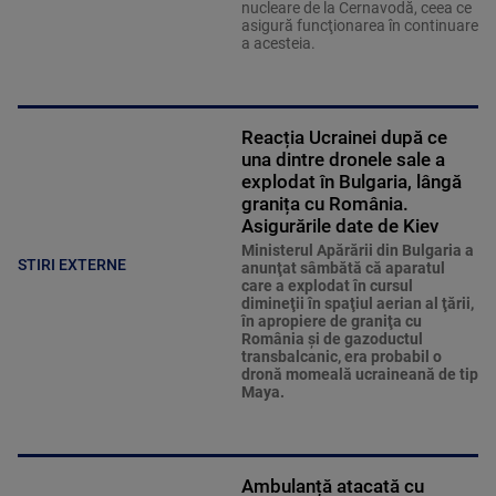
nucleare de la Cernavodă, ceea ce
asigură funcţionarea în continuare
a acesteia.
Reacția Ucrainei după ce
una dintre dronele sale a
explodat în Bulgaria, lângă
granița cu România.
Asigurările date de Kiev
Ministerul Apărării din Bulgaria a
STIRI EXTERNE
anunţat sâmbătă că aparatul
care a explodat în cursul
dimineţii în spaţiul aerian al ţării,
în apropiere de graniţa cu
România şi de gazoductul
transbalcanic, era probabil o
dronă momeală ucraineană de tip
Maya.
Ambulanță atacată cu