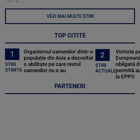
VEZI MAI MULTE ȘTIRI
TOP CITITE
Organismul oamenilor dintr-o
Victorie p
1
2
populație din Asia a dezvoltat
Europeană
o abilitate pe care restul
obligată d
STIRI
ȘTIRI
oamenilor nu o au
permită au
STIINTA
ACTUALE
la EPPO
PARTENERI