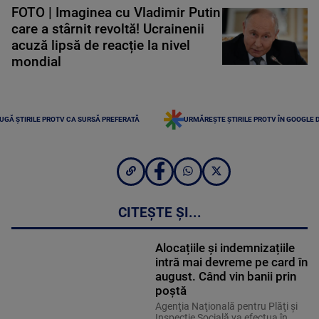
FOTO | Imaginea cu Vladimir Putin
care a stârnit revoltă! Ucrainenii
acuză lipsă de reacție la nivel
mondial
UGĂ ȘTIRILE PROTV CA SURSĂ PREFERATĂ
URMĂREȘTE ȘTIRILE PROTV ÎN GOOGLE 
CITEȘTE ȘI...
Alocațiile și indemnizațiile
intră mai devreme pe card în
august. Când vin banii prin
poștă
Agenţia Naţională pentru Plăţi şi
Inspecţie Socială va efectua în