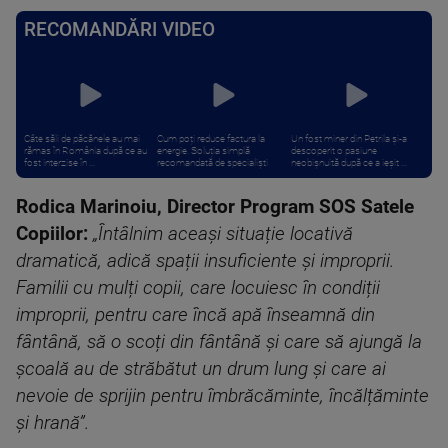
RECOMANDĂRI VIDEO
Câte săli de păcănele au mai
Cum poți reduce factura la
Un fost miner din Petrila și-a
rămas în România după ce au
energie. Soluția simplă
descoperit o pasiune
fost interzise în ...
recomandată de specialiști
neobișnuită după ce a ieșit ...
Rodica Marinoiu, Director Program SOS Satele
Copiilor:
„Întâlnim aceași situație locativă
dramatică, adică spații insuficiente și improprii.
Familii cu mulți copii, care locuiesc în condiții
improprii, pentru care încă apă înseamnă din
fântână, să o scoți din fântână și care să ajungă la
școală au de străbătut un drum lung și care ai
nevoie de sprijin pentru îmbrăcăminte, încălțăminte
și hrană”.