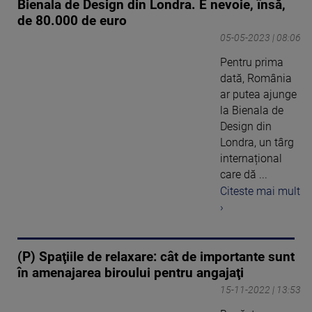
Bienala de Design din Londra. E nevoie, însă,
de 80.000 de euro
05-05-2023 | 08:06
Pentru prima
dată, România
ar putea ajunge
la Bienala de
Design din
Londra, un târg
internațional
care dă ...
Citeste mai mult
›
(P) Spaţiile de relaxare: cât de importante sunt
în amenajarea biroului pentru angajaţi
15-11-2022 | 13:53