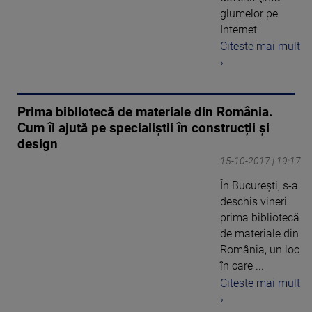
glumelor pe
Internet.
Citeste mai mult
›
Prima bibliotecă de materiale din România.
Cum îi ajută pe specialiștii în construcții și
design
15-10-2017 | 19:17
În Bucureşti, s-a
deschis vineri
prima bibliotecă
de materiale din
România, un loc
în care ...
Citeste mai mult
›