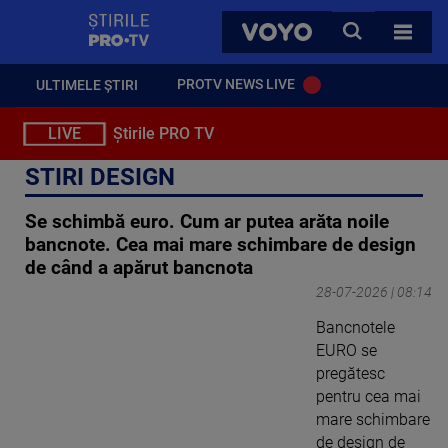
StirilePROTV
CAUTA
VOYO
TOATE 
PROTV NEWS LIVE
ULTIMELE ȘTIRI
LIVE
Știrile PRO TV
STIRI DESIGN
Se schimbă euro. Cum ar putea arăta noile
bancnote. Cea mai mare schimbare de design
de când a apărut bancnota
28-07-2026 | 08:14
Bancnotele
EURO se
pregătesc
pentru cea mai
mare schimbare
de design de