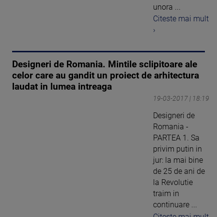
unora ...
Citeste mai mult
›
Designeri de Romania. Mintile sclipitoare ale
celor care au gandit un proiect de arhitectura
laudat in lumea intreaga
19-03-2017 | 18:19
Designeri de
Romania -
PARTEA 1. Sa
privim putin in
jur: la mai bine
de 25 de ani de
la Revolutie
traim in
continuare ...
Citeste mai mult