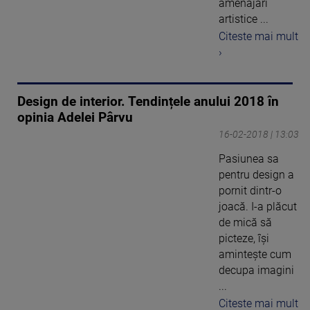
amenajări
artistice ...
Citeste mai mult
›
Design de interior. Tendințele anului 2018 în
opinia Adelei Pârvu
16-02-2018 | 13:03
Pasiunea sa
pentru design a
pornit dintr-o
joacă. I-a plăcut
de mică să
picteze, își
amintește cum
decupa imagini
...
Citeste mai mult