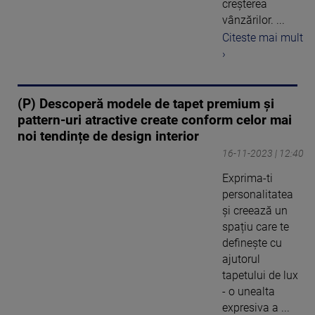
creșterea
vânzărilor. ...
Citeste mai mult
›
(P) Descoperă modele de tapet premium și
pattern-uri atractive create conform celor mai
noi tendințe de design interior
16-11-2023 | 12:40
Exprima-ti
personalitatea
și creează un
spațiu care te
definește cu
ajutorul
tapetului de lux
- o unealta
expresiva a ...