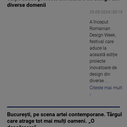
diverse domenii
25-05-2024 | 00:19
A început
Romanian
Design Week,
festival care
aduce la
această ediție
proiecte
inovatoare de
design din
diverse ...
Citeste mai mult
›
București, pe scena artei contemporane. Târgul
care atrage tot mai mulți oameni. „O