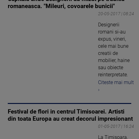
romaneasca. "Mileuri, covoarele bunicii"
20-05-2017 | 08:24
Designerii
romani si-au
expus, vineri,
cele mai bune
creatii de
mobilier, haine
sau obiecte
reinterpretate.
Citeste mai mult
›
Festival de flori in centrul Timisoarei. Artisti
din toata Europa au creat decorul impresionant
01-05-2017 | 16:24
La Timisoara,