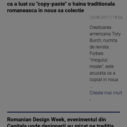
ca a luat cu "copy-paste" o haina traditionala
romaneasca in noua sa colectie
12-06-2017 | 18:54
Creatoarea
americana Tory
Burch, numita
de revista
Forbes:
"mogulul
modei", este
acuzata ca a
copiat in noua
...
Citeste mai mult
›
Romanian Design Week, evenimentul din
Capitala unde designerii au mizat pe traditia