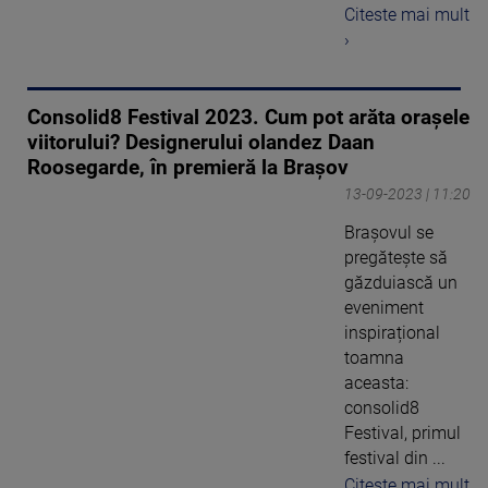
Citeste mai mult
›
Consolid8 Festival 2023. Cum pot arăta orașele
viitorului? Designerului olandez Daan
Roosegarde, în premieră la Brașov
13-09-2023 | 11:20
Brașovul se
pregătește să
găzduiască un
eveniment
inspirațional
toamna
aceasta:
consolid8
Festival, primul
festival din ...
Citeste mai mult