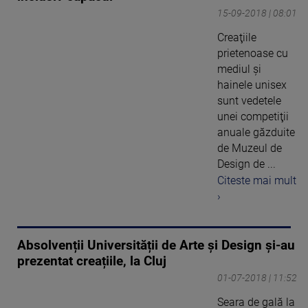
15-09-2018 | 08:01
Creaţiile
prietenoase cu
mediul şi
hainele unisex
sunt vedetele
unei competiţii
anuale găzduite
de Muzeul de
Design de ...
Citeste mai mult
›
Absolvenții Universității de Arte și Design și-au
prezentat creațiile, la Cluj
01-07-2018 | 11:52
Seara de gală la