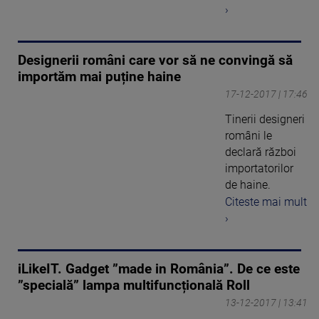
›
Designerii români care vor să ne convingă să
importăm mai puține haine
17-12-2017 | 17:46
Tinerii designeri
români le
declară război
importatorilor
de haine.
Citeste mai mult
›
iLikeIT. Gadget ”made in România”. De ce este
”specială” lampa multifuncțională Roll
13-12-2017 | 13:41