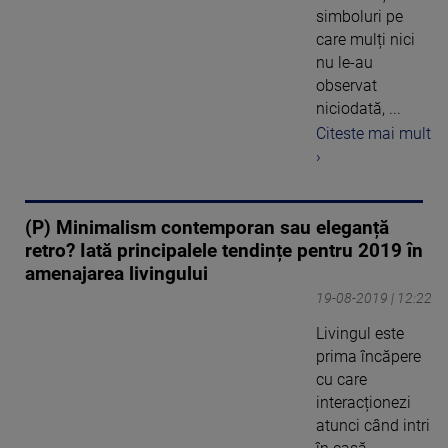
simboluri pe
care mulți nici
nu le-au
observat
niciodată, ...
Citeste mai mult
›
(P) Minimalism contemporan sau eleganță
retro? Iată principalele tendințe pentru 2019 în
amenajarea livingului
19-08-2019 | 12:22
Livingul este
prima încăpere
cu care
interacționezi
atunci când intri