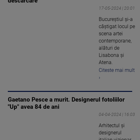
descărcare”
17-05-2024 | 20:01
Bucureștiul și-a
câștigat locul pe
scena artei
contemporane,
alături de
Lisabona și
Atena.
Citeste mai mult
›
Gaetano Pesce a murit. Designerul fotoliilor
"Up" avea 84 de ani
04-04-2024 | 16:03
Arhitectul şi
designerul
italian vizionar