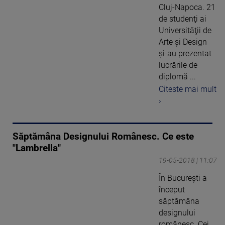
Cluj-Napoca. 21
de studenţi ai
Universităţii de
Arte şi Design
şi-au prezentat
lucrările de
diplomă ...
Citeste mai mult
›
Săptămâna Designului Românesc. Ce este
"Lambrella"
19-05-2018 | 11:07
În Bucureşti a
început
săptămâna
designului
românesc. Cei