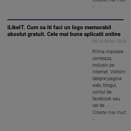
›
iLikeIT. Cum sa iti faci un logo memorabil
absolut gratuit. Cele mai bune aplicatii online
05-12-2016 | 10:23
Prima impresie
conteaza,
inclusiv pe
internet. Vorbim
despre pagina
web, blogul,
contul de
facebook sau
cel de ...
Citeste mai mult
›