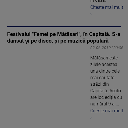
în casă.
Citeste mai mult
›
Festivalul "Femei pe Mătăsari", în Capitală. S-a
dansat şi pe disco, şi pe muzică populară
02-06-2019 | 09:06
Mătăsari este
zilele acestea
una dintre cele
mai căutate
străzi din
Capitală. Acolo
are loc ediţia cu
numărul 9 a ...
Citeste mai mult
›