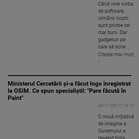
Când vine vorba
de software,
românii noștri
sunt printre cei
mai buni. Dar
gadgeturi pe
care să scrie ...
Citeste mai mult
›
Ministerul Cercetării şi-a făcut logo înregistrat
la OSIM. Ce spun specialiştii: "Pare făcută în
Paint"
08-11-2017 | 14:12
O nouă iniţiativă
de imagine a
Guvernului a
devenit ţinta