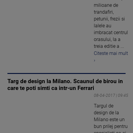
milioane de
trandafiri,
petunii, frezii si
lalele au
imbracat centrul
orasului, la a
treia editie a ...
Citeste mai mult
›
Targ de design la Milano. Scaunul de birou in
care te poti simti ca intr-un Ferrari
08-04-2017 | 09:45
Targul de
design de la
Milano este un
bun prilej pentru