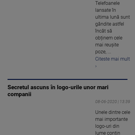
Telefoanele
lansate în
ultima lună sunt
gândite astfel
încât să
obținem cele
mai reușite
poze, ...
Citeste mai mult
›
Secretul ascuns în logo-urile unor mari
companii
08-06-2020 | 13:39
Unele dintre cele
mai importante
logo-uri din
lume conțin