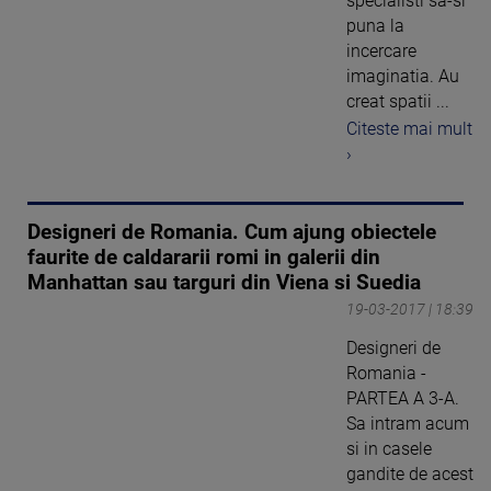
specialisti sa-si
puna la
incercare
imaginatia. Au
creat spatii ...
Citeste mai mult
›
Designeri de Romania. Cum ajung obiectele
faurite de caldararii romi in galerii din
Manhattan sau targuri din Viena si Suedia
19-03-2017 | 18:39
Designeri de
Romania -
PARTEA A 3-A.
Sa intram acum
si in casele
gandite de acest