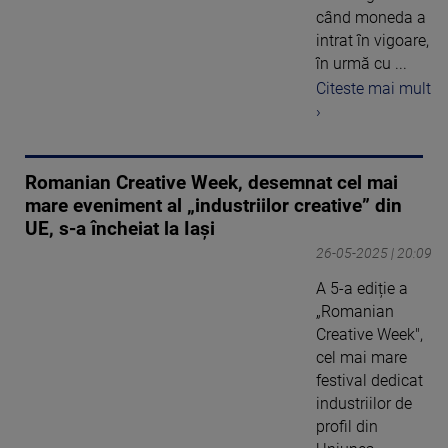
când moneda a
intrat în vigoare,
în urmă cu ...
Citeste mai mult
›
Romanian Creative Week, desemnat cel mai
mare eveniment al „industriilor creative” din
UE, s-a încheiat la Iași
26-05-2025 | 20:09
A 5-a ediție a
„Romanian
Creative Week",
cel mai mare
festival dedicat
industriilor de
profil din