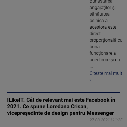
Bunăstarea
angajaților și
sănătatea
psihică a
acestora este
direct
proporțională cu
buna
funcționare a
unei firme și cu
...
Citeste mai mult
›
ILikeIT. Cât de relevant mai este Facebook în
2021. Ce spune Loredana Crișan,
vicepreședinte de design pentru Messenger
27-03-2021 | 11:25