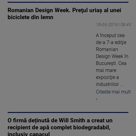
Romanian Design Week. Preţul uriaş al unei
biciclete din lemn
18-05-2019 | 08:45
A început cea
de-a 7-a ediţie
Romanian
Design Week în
Bucureşti. Cea
mai mare
expoziţie a
industriilor ...
Citeste mai mult
›
O firmă deținută de Will Smith a creat un
recipient de apă complet biodegradabil,
inclusiv capacul