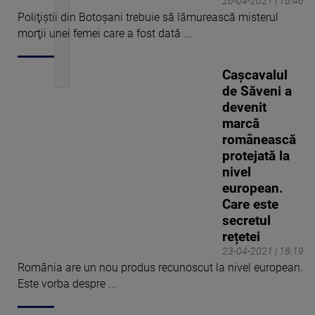
26-04-2021 | 16:46
Poliţiştii din Botoşani trebuie să lămurească misterul
morţii unei femei care a fost dată ...
Caşcavalul
de Săveni a
devenit
marcă
românească
protejată la
nivel
european.
Care este
secretul
rețetei
23-04-2021 | 18:19
România are un nou produs recunoscut la nivel european.
Este vorba despre ...