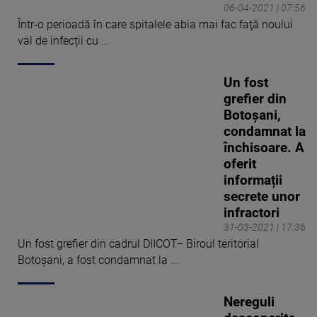
06-04-2021 | 07:56
Într-o perioadă în care spitalele abia mai fac faţă noului
val de infecții cu ...
Un fost
grefier din
Botoșani,
condamnat la
închisoare. A
oferit
informații
secrete unor
infractori
31-03-2021 | 17:36
Un fost grefier din cadrul DIICOT– Biroul teritorial
Botoșani, a fost condamnat la ...
Nereguli