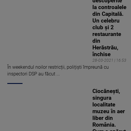
descoperite
la controalele
din Capitală.
Un celebru
club și 2
restaurante
din
Herăstrău,
închise
28-03-2021 | 16:53
În weekendul noilor restricții, polițiști împreună cu
inspectori DSP au făcut ...
Ciocănești,
singura
localitate
muzeu în aer
liber din
România.