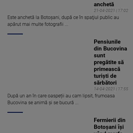
anchetă
21-04-2021 | 17:02
Este anchetă la Botoşani, după ce în spaţiul public au
apărut mai multe fotografii ...
Pensiunile
din Bucovina
sunt
pregătite să
primească
turiști de
sărbători
14-04-2021 | 17:55
După un an în care oaspeții au cam lipsit, frumoasa
Bucovina se animă și se bucură ...
Fermierii din
Botoșani își