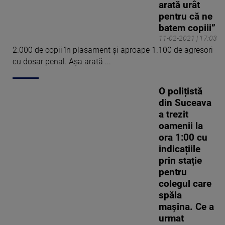
arată urât
pentru că ne
batem copiii”
11-02-2021 | 17:03
2.000 de copii în plasament și aproape 1.100 de agresori
cu dosar penal. Așa arată ...
O polițistă
din Suceava
a trezit
oamenii la
ora 1:00 cu
indicațiile
prin stație
pentru
colegul care
spăla
mașina. Ce a
urmat