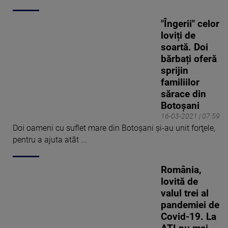
"Îngerii" celor
loviți de
soartă. Doi
bărbați oferă
sprijin
familiilor
sărace din
Botoșani
16-03-2021 | 07:59
Doi oameni cu suflet mare din Botoșani și-au unit forţele,
pentru a ajuta atât ...
România,
lovită de
valul trei al
pandemiei de
Covid-19. La