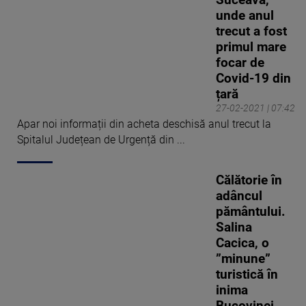
Suceava,
unde anul
trecut a fost
primul mare
focar de
Covid-19 din
țară
27-02-2021 | 07:42
Apar noi informații din acheta deschisă anul trecut la
Spitalul Județean de Urgență din ...
Călătorie în
adâncul
pământului.
Salina
Cacica, o
”minune”
turistică în
inima