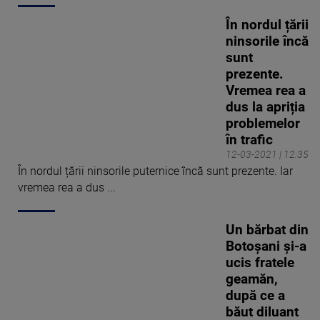
În nordul țării
ninsorile încă
sunt
prezente.
Vremea rea a
dus la apriția
problemelor
în trafic
12-03-2021 | 12:35
În nordul țării ninsorile puternice încă sunt prezente. Iar
vremea rea a dus ...
Un bărbat din
Botoșani și-a
ucis fratele
geamăn,
după ce a
băut diluant