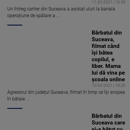
11-02-2021 | 16:58
Un întreg cartier din Suceava a asistat uluit la banala
operațiune de spălare a ...
Bărbatul din
Suceava,
filmat când
îşi bătea
copilul, e
liber. Mama
lui dă vina pe
şcoala online
10-02-2021 | 18:20
Agresorul din județul Suceava, filmat în timp ce își snopea
în bătaie ...
Bărbatul din
Suceava care
și-a bătut cu