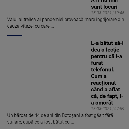
ATI nu mai
sunt locuri
15-03-2021 | 19:45
Valul al treilea al pandemiei provoacă mare îngrijorare din
cauza vitezei cu care ...
L-a bătut să-i
dea o lecție
pentru că i-a
furat
telefonul.
Cum a
reacționat
când a aflat
că, de fapt, l-
a omorât
15-03-2021 | 07:59
Un bărbat de 44 de ani din Botoșani a fost găsit fără
suflare, după ce a fost bătut cu ...