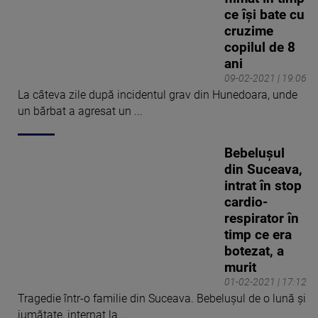
ce își bate cu
cruzime
copilul de 8
ani
09-02-2021 | 19:06
La câteva zile după incidentul grav din Hunedoara, unde
un bărbat a agresat un ...
Bebelușul
din Suceava,
intrat în stop
cardio-
respirator în
timp ce era
botezat, a
murit
01-02-2021 | 17:12
Tragedie într-o familie din Suceava. Bebelușul de o lună şi
jumătate, internat la ...