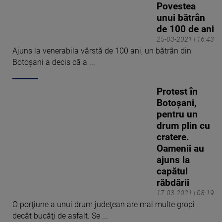
Povestea
unui bătrân
de 100 de ani
25-03-2021 | 16:43
Ajuns la venerabila vârstă de 100 ani, un bătrân din
Botoșani a decis că a ...
Protest în
Botoșani,
pentru un
drum plin cu
cratere.
Oamenii au
ajuns la
capătul
răbdării
17-03-2021 | 08:19
O porţiune a unui drum judeţean are mai multe gropi
decât bucăţi de asfalt. Se ...