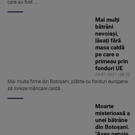
care au fost ...
Mai mulți
bătrâni
nevoiași,
lăsați fără
masa caldă
pe care o
primeau prin
fonduri UE
28-01-2021 | 08:55
Mai multe firme din Botoșani, plătite cu fonduri europene
să livreze mâncare caldă ...
Moarte
misterioasă a
unei bătrâne
din Botoșani.
"Avea pensie