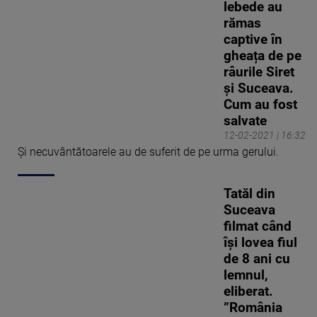
lebede au
rămas
captive în
gheața de pe
râurile Siret
și Suceava.
Cum au fost
salvate
12-02-2021 | 16:32
Și necuvântătoarele au de suferit de pe urma gerului.
Tatăl din
Suceava
filmat când
își lovea fiul
de 8 ani cu
lemnul,
eliberat.
”România