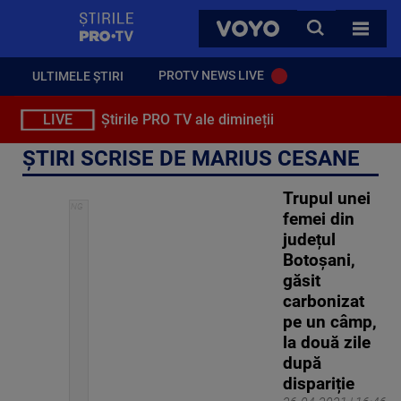
StirilePROTV
CAUTA
VOYO
TOATE 
PROTV NEWS LIVE
ULTIMELE ȘTIRI
LIVE
Știrile PRO TV ale dimineții
ȘTIRI SCRISE DE MARIUS CESANE
Trupul unei
femei din
județul
Botoșani,
găsit
carbonizat
pe un câmp,
la două zile
după
dispariție