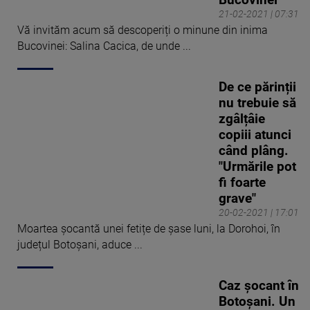
Bucovinei
21-02-2021 | 07:31
Vă invităm acum să descoperiți o minune din inima
Bucovinei: Salina Cacica, de unde ...
De ce părinții
nu trebuie să
zgâlțâie
copiii atunci
când plâng.
"Urmările pot
fi foarte
grave"
20-02-2021 | 17:01
Moartea șocantă unei fetițe de șase luni, la Dorohoi, în
județul Botoșani, aduce ...
Caz șocant în
Botoșani. Un