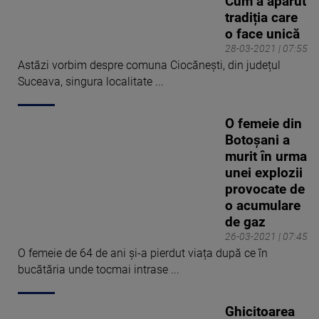
Cum a apărut
tradiția care
o face unică
28-03-2021 | 07:55
Astăzi vorbim despre comuna Ciocănești, din județul
Suceava, singura localitate ...
O femeie din
Botoșani a
murit în urma
unei explozii
provocate de
o acumulare
de gaz
26-03-2021 | 07:45
O femeie de 64 de ani și-a pierdut viața după ce în
bucătăria unde tocmai intrase ...
Ghicitoarea