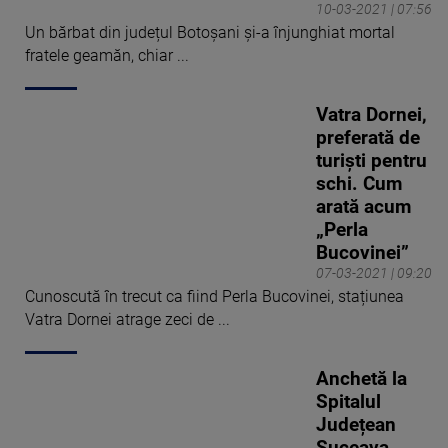
10-03-2021 | 07:56
Un bărbat din județul Botoșani și-a înjunghiat mortal
fratele geamăn, chiar ...
Vatra Dornei,
preferată de
turiști pentru
schi. Cum
arată acum
„Perla
Bucovinei”
07-03-2021 | 09:20
Cunoscută în trecut ca fiind Perla Bucovinei, stațiunea
Vatra Dornei atrage zeci de ...
Anchetă la
Spitalul
Județean