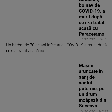
bolnav de
COVID-19, a
murit după
ce s-a tratat
acasă cu
Paracetamol
17-02-2021 | 16:41
Un bărbat de 70 de ani infectat cu COVID 19 a murit după
ce s-a tratat acasă cu ...
Mașini
aruncate în
șanț de
vântul
puternic, pe
un drum
înzăpezit din
Suceava
16-02-2021 | 07:30