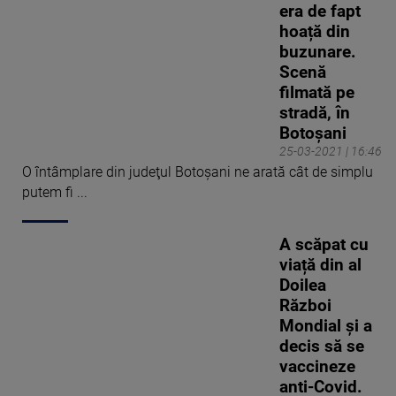
era de fapt
hoață din
buzunare.
Scenă
filmată pe
stradă, în
Botoşani
25-03-2021 | 16:46
O întâmplare din judeţul Botoşani ne arată cât de simplu
putem fi ...
A scăpat cu
viață din al
Doilea
Război
Mondial și a
decis să se
vaccineze
anti-Covid.