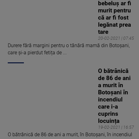
bebeluș ar fi
murit pentru
că ar fi fost
legănat prea
tare
20-02-2021 | 07:45
Durere fără margini pentru o tânără mamă din Botoșani,
care și-a pierdut fetița de ...
O bătrânică
de 86 de ani
a murit în
Botoșani în
incendiul
care i-a
cuprins
locuința
19-02-2021 | 16:57
O bătrânică de 86 de ani a murit, în Botoșani, în incendiul