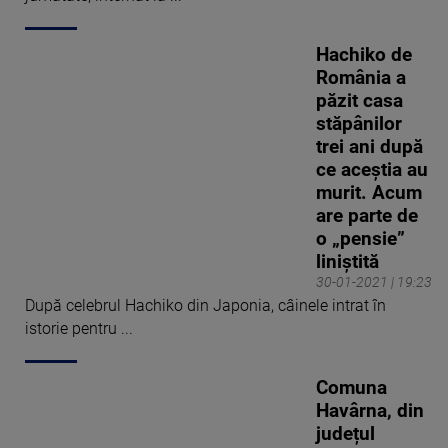
Hachiko de
România a
păzit casa
stăpânilor
trei ani după
ce aceștia au
murit. Acum
are parte de
o „pensie”
liniștită
30-01-2021 | 19:23
După celebrul Hachiko din Japonia, câinele intrat în
istorie pentru ...
Comuna
Havârna, din
județul