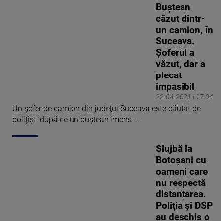
Buștean
căzut dintr-
un camion, în
Suceava.
Șoferul a
văzut, dar a
plecat
impasibil
22-04-2021 | 17:04
Un şofer de camion din judeţul Suceava este căutat de
poliţişti după ce un buştean imens ...
Slujbă la
Botoșani cu
oameni care
nu respectă
distanțarea.
Poliţia şi DSP
au deschis o