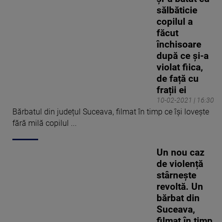
sălbăticie
copilul a
făcut
închisoare
după ce și-a
violat fiica,
de față cu
frații ei
10-02-2021 | 16:30
Bărbatul din județul Suceava, filmat în timp ce își lovește
fără milă copilul ...
Un nou caz
de violență
stârnește
revoltă. Un
bărbat din
Suceava,
filmat în timp