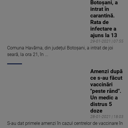
Botoșani, a
intrat în
carantină.
Rata de
infectare a
ajuns la 13
29-01-2021 | 07:55
Comuna Havârna, din județul Botoșani, a intrat de joi
seară, la ora 21, în ...
Amenzi după
ce s-au făcut
vaccinări
"peste rând".
Un medic a
distrus 5
doze
28-01-2021 | 18:03
S-au dat primele amenzi în cazul centrelor de vaccinare în