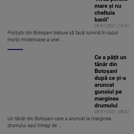
mare şi nu
cheltuia
banii"
26-01-2021 | 16:31
Polițiștii din Botoșani trebuie să facă lumină în cazul
morții misterioase a unei ...
Ce a pățit un
tânăr din
Botoșani
după ce și-a
aruncat
gunoiul pe
marginea
drumului
26-01-2021 | 08:32
Un tânăr din Botoșani care a aruncat la marginea
drumului saci întregi de ...