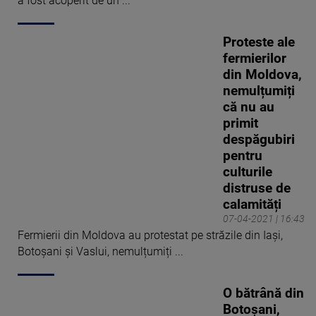
a fost acoperit de un ...
Proteste ale
fermierilor
din Moldova,
nemulțumiți
că nu au
primit
despăgubiri
pentru
culturile
distruse de
calamități
07-04-2021 | 16:43
Fermierii din Moldova au protestat pe străzile din Iași,
Botoșani și Vaslui, nemulțumiți ...
O bătrână din
Botoșani,