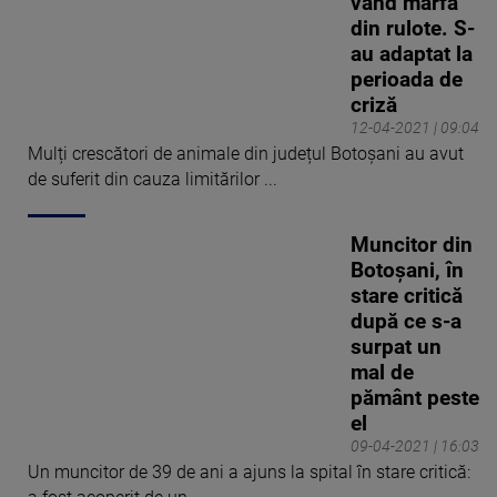
vând marfa
din rulote. S-
au adaptat la
perioada de
criză
12-04-2021 | 09:04
Mulți crescători de animale din județul Botoșani au avut
de suferit din cauza limitărilor ...
Muncitor din
Botoșani, în
stare critică
după ce s-a
surpat un
mal de
pământ peste
el
09-04-2021 | 16:03
Un muncitor de 39 de ani a ajuns la spital în stare critică: