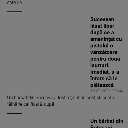
care i-a ...
Sucevean
lăsat liber
după ce a
amenințat cu
pistolul o
vânzătoare
pentru două
iaurturi.
Imediat, s-a
întors să le
plătească
19-02-2021 | 09:44
Un bărbat din Suceava a fost reţinut de poliţişti pentru
tâlhărie calificată, după ...
Un bărbat din
Botoșani,