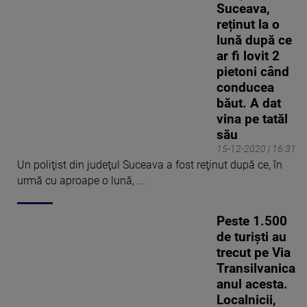
Suceava,
reținut la o
lună după ce
ar fi lovit 2
pietoni când
conducea
băut. A dat
vina pe tatăl
său
15-12-2020 | 16:31
Un poliţist din judeţul Suceava a fost reţinut după ce, în
urmă cu aproape o lună, ...
Peste 1.500
de turiști au
trecut pe Via
Transilvanica
anul acesta.
Localnicii,