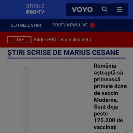
StirilePROTV
CAUTA
VOYO
TOATE 
PROTV NEWS LIVE
ULTIMELE ȘTIRI
LIVE
Știrile PRO TV ale dimineții
ȘTIRI SCRISE DE MARIUS CESANE
România
așteaptă să
primească
primele doze
de vaccin
Moderna.
Sunt deja
peste
125.000 de
vaccinaţi