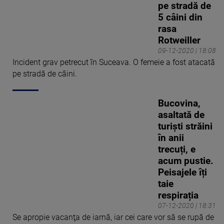
pe stradă de
5 câini din
rasa
Rotweiller
09-12-2020 | 18:08
Incident grav petrecut în Suceava. O femeie a fost atacată
pe stradă de câini.
Bucovina,
asaltată de
turiști străini
în anii
trecuți, e
acum pustie.
Peisajele îți
taie
respirația
07-12-2020 | 18:31
Se apropie vacanţa de iarnă, iar cei care vor să se rupă de