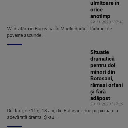
uimitoare în
orice
anotimp
29-11-2020 | 07:43
Vă invităm în Bucovina, în Munții Rarău. Tărâmul de
poveste ascunde ...
Situație
dramatică
pentru doi
minori din
Botoșani,
rămași orfani
și fără
adăpost
23-11-2020 | 17:29
Doi frați, de 11 și 13 ani, din Botoșani, duc pe picioare o
adevărată dramă. Și-au ...