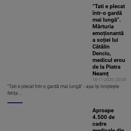
”Tati e plecat
într-o gardă
mai lungă”.
Mărturia
emoționantă
a soției lui
Cătălin
Denciu,
medicul erou
de la Piatra
Neamț
16-11-2020 | 20:05
"Tati e plecat într-o gardă mai lungă" - așa își liniștește
fetița ...
Aproape
4.500 de
cadre
medicale din