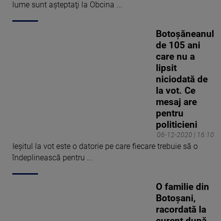
lume sunt aşteptaţi la Obcina ...
Botoşăneanul
de 105 ani
care nu a
lipsit
niciodată de
la vot. Ce
mesaj are
pentru
politicieni
06-12-2020 | 16:10
Ieșitul la vot este o datorie pe care fiecare trebuie să o
îndeplinească pentru ...
O familie din
Botoşani,
racordată la