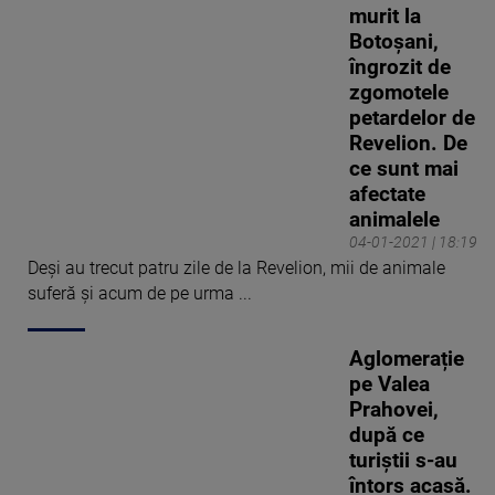
murit la
Botoșani,
îngrozit de
zgomotele
petardelor de
Revelion. De
ce sunt mai
afectate
animalele
04-01-2021 | 18:19
Deşi au trecut patru zile de la Revelion, mii de animale
suferă şi acum de pe urma ...
Aglomerație
pe Valea
Prahovei,
după ce
turiștii s-au
întors acasă.