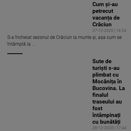
Cum și-au
petrecut
vacanța de
Crăciun
27-12-2020 | 16:54
S-a încheiat sezonul de Crăciun la munte și, așa cum se
întâmplă la ...
Sute de
turiști s-au
plimbat cu
Mocănița în
Bucovina. La
finalul
traseului au
fost
întâmpinați
cu bunătăți
26-12-2020 | 17:44