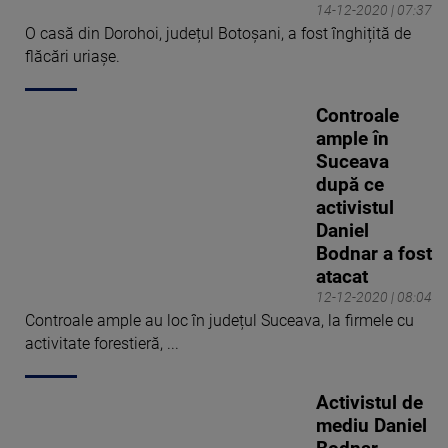
14-12-2020 | 07:37
O casă din Dorohoi, județul Botoșani, a fost înghițită de
flăcări uriașe.
Controale
ample în
Suceava
după ce
activistul
Daniel
Bodnar a fost
atacat
12-12-2020 | 08:04
Controale ample au loc în județul Suceava, la firmele cu
activitate forestieră, ...
Activistul de
mediu Daniel