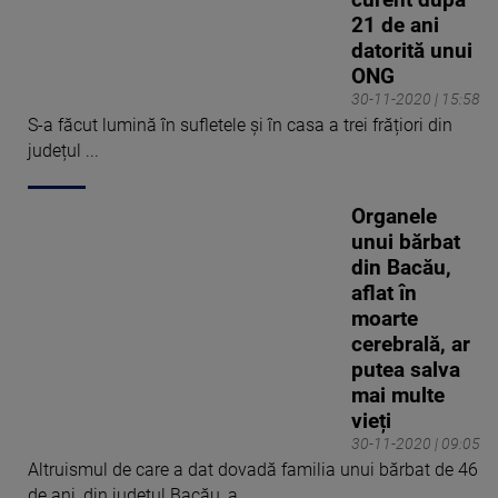
curent după
21 de ani
datorită unui
ONG
30-11-2020 | 15:58
S-a făcut lumină în sufletele și în casa a trei frățiori din
județul ...
Organele
unui bărbat
din Bacău,
aflat în
moarte
cerebrală, ar
putea salva
mai multe
vieți
30-11-2020 | 09:05
Altruismul de care a dat dovadă familia unui bărbat de 46
de ani, din județul Bacău, a ...