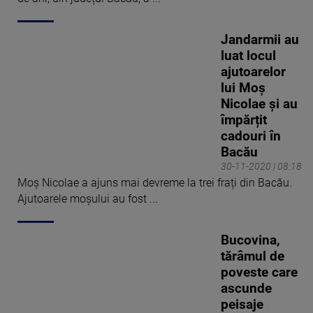
Jandarmii au
luat locul
ajutoarelor
lui Moș
Nicolae și au
împărțit
cadouri în
Bacău
30-11-2020 | 08:18
Moș Nicolae a ajuns mai devreme la trei frați din Bacău.
Ajutoarele moșului au fost ...
Bucovina,
tărâmul de
poveste care
ascunde
peisaje