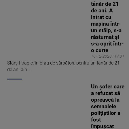
tânăr de 21
de ani. A
intrat cu
mașina într-
un stâlp, s-a
răsturnat și
s-a oprit într-
o curte
18-12-2020 | 17:31
Sfârșit tragic, în prag de sărbători, pentru un tânăr de 21
de ani din ...
Un șofer care
a refuzat să
oprească la
semnalele
polițiștilor a
fost
împușcat