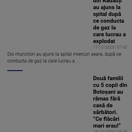
din Rădăuți
au ajuns la
spital după
ce conducta
de gaz la
care lucrau a
explodat
17-12-2020 | 07:43
Doi muncitori au ajuns la spital miercuri seara, după ce
conducta de gaz la care lucrau a ...
Două familii
cu 5 copii din
Botoșani au
rămas fără
casă de
sărbători.
”Ce flăcări
mari erau!”
16-12-2020 | 16:36