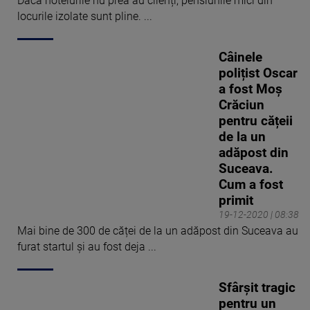
Dacă hotelurile nu prea au clienți, pensiunile mici din
locurile izolate sunt pline. ...
Câinele
polițist Oscar
a fost Moș
Crăciun
pentru cățeii
de la un
adăpost din
Suceava.
Cum a fost
primit
19-12-2020 | 08:38
Mai bine de 300 de căței de la un adăpost din Suceava au
furat startul și au fost deja ...
Sfârșit tragic
pentru un