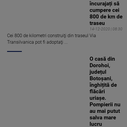
încurajați să
cumpere cei
800 de km de
traseu
14-12-2020 | 08:30
Cei 800 de kilometri construiţi din traseul Via
Transilvanica pot fi adoptaţi ...
O casă din
Dorohoi,
județul
Botoșani,
înghițită de
flăcări
uriașe.
Pompierii nu
au mai putut
salva mare
lucru