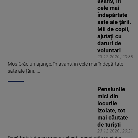
avans, în
cele mai
îndepărtate
sate ale țării.
Mii de copii,
ajutați cu
daruri de
voluntari
23-12-2020 | 20:35
Moș Crăciun ajunge, în avans, în cele mai îndepărtate
sate ale țării. ...
Pensiunile
mici din
locurile
izolate, tot
mai căutate
de turiști
23-12-2020 | 20:21