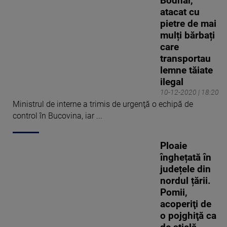
Bodnar,
atacat cu
pietre de mai
mulți bărbați
care
transportau
lemne tăiate
ilegal
10-12-2020 | 18:20
Ministrul de interne a trimis de urgenţă o echipă de
control în Bucovina, iar ...
Ploaie
înghețată în
județele din
nordul țării.
Pomii,
acoperiţi de
o pojghiţă ca