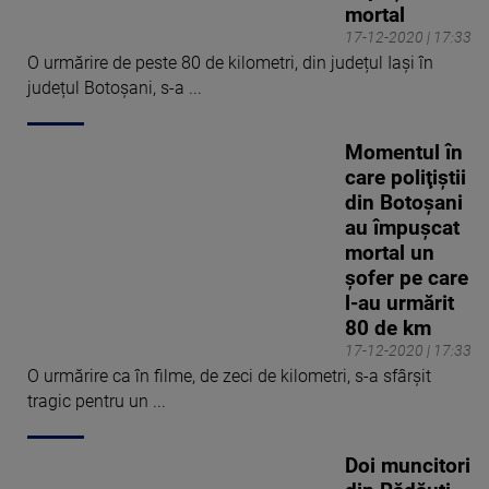
mortal
17-12-2020 | 17:33
O urmărire de peste 80 de kilometri, din județul Iași în
județul Botoșani, s-a ...
Momentul în
care poliţiştii
din Botoșani
au împuşcat
mortal un
şofer pe care
l-au urmărit
80 de km
17-12-2020 | 17:33
O urmărire ca în filme, de zeci de kilometri, s-a sfârșit
tragic pentru un ...
Doi muncitori