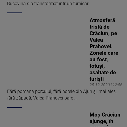
Bucovina s-a transformat într-un furnicar.
Atmosferă
tristă de
Crăciun, pe
Valea
Prahovei.
Zonele care
au fost,
totuși,
asaltate de
turiști
25-12-2020 | 12:56
Fără pomana porcului, fără horele din Ajun și, mai ales,
fără zăpadă, Valea Prahovei pare ...
Moș Crăciun
ajunge, în