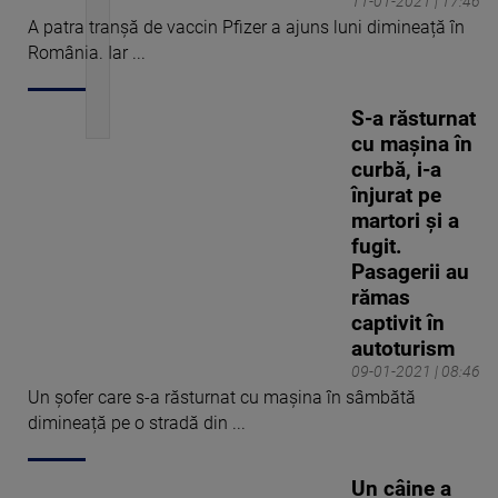
11-01-2021 | 17:46
A patra tranșă de vaccin Pfizer a ajuns luni dimineață în
România. Iar ...
S-a răsturnat
cu mașina în
curbă, i-a
înjurat pe
martori și a
fugit.
Pasagerii au
rămas
captivit în
autoturism
09-01-2021 | 08:46
Un șofer care s-a răsturnat cu mașina în sâmbătă
dimineață pe o stradă din ...
Un câine a