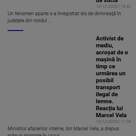
de sticlă
10-12-2020 | 16:42
Un fenomen aparte s-a înregistrat dis de dimineaţă în
judeţele din nordul ...
Activist de
mediu,
acroșat de o
mașină în
timp ce
urmărea un
posibil
transport
ilegal de
lemne.
Reacția lui
Marcel Vela
10-12-2020 | 11:06
Ministrul afacerilor interne, Ion Marcel Vela, a dispus
măsuri prompte în cazul ...