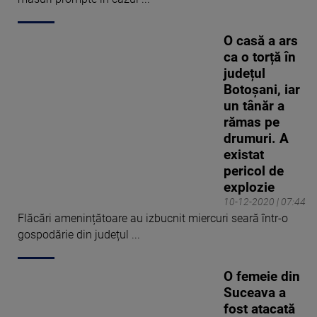
O casă a ars
ca o torță în
județul
Botoșani, iar
un tânăr a
rămas pe
drumuri. A
existat
pericol de
explozie
10-12-2020 | 07:44
Flăcări amenințătoare au izbucnit miercuri seară într-o
gospodărie din județul ...
O femeie din
Suceava a
fost atacată