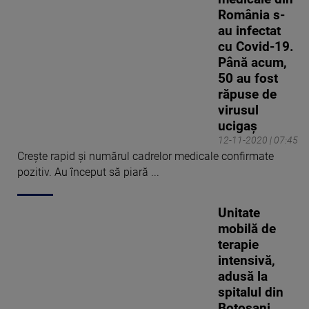
România s-
au infectat
cu Covid-19.
Până acum,
50 au fost
răpuse de
virusul
ucigaș
12-11-2020 | 07:45
Crește rapid și numărul cadrelor medicale confirmate
pozitiv. Au început să piară ...
Unitate
mobilă de
terapie
intensivă,
adusă la
spitalul din
Botoșani.