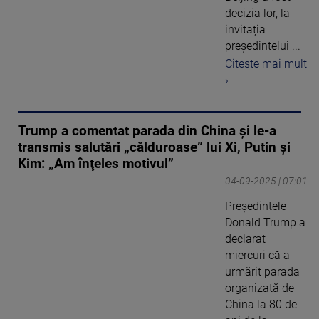
decizia lor, la
invitația
președintelui ...
Citeste mai mult
›
Trump a comentat parada din China și le-a
transmis salutări „călduroase” lui Xi, Putin și
Kim: „Am înţeles motivul”
04-09-2025 | 07:01
Președintele
Donald Trump a
declarat
miercuri că a
urmărit parada
organizată de
China la 80 de