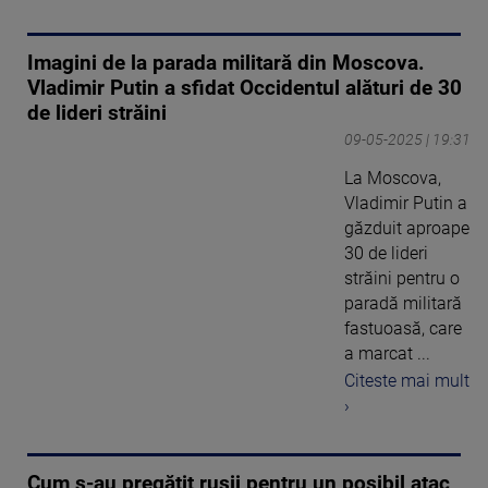
Imagini de la parada militară din Moscova.
Vladimir Putin a sfidat Occidentul alături de 30
de lideri străini
09-05-2025 | 19:31
La Moscova,
Vladimir Putin a
găzduit aproape
30 de lideri
străini pentru o
paradă militară
fastuoasă, care
a marcat ...
Citeste mai mult
›
Cum s-au pregătit rușii pentru un posibil atac