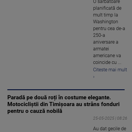
O sărbătoare
planificată de
mult timp la
Washington
pentru cea de-a
250-a
aniversare a
armatei
americane va
coincide cu ...
Citeste mai mult
›
Paradă pe două roți în costume elegante.
Motocicliștii din Timișoara au strâns fonduri
pentru o cauză nobilă
25-05-2025 | 08:26
Au dat gecile de