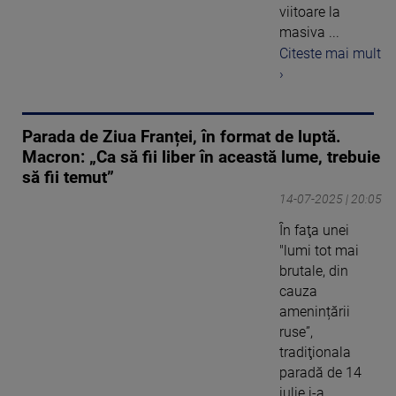
viitoare la
masiva ...
Citeste mai mult
›
Parada de Ziua Franței, în format de luptă.
Macron: „Ca să fii liber în această lume, trebuie
să fii temut”
14-07-2025 | 20:05
În faţa unei
"lumi tot mai
brutale, din
cauza
amenințării
ruse”,
tradiţionala
paradă de 14
iulie i-a ...