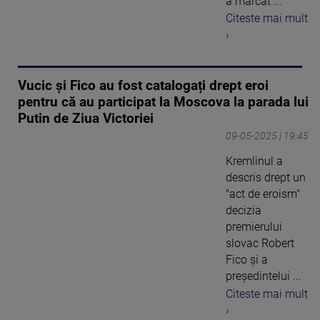
a marcat ...
Citeste mai mult
›
Vucic şi Fico au fost catalogați drept eroi
pentru că au participat la Moscova la parada lui
Putin de Ziua Victoriei
09-05-2025 | 19:45
Kremlinul a
descris drept un
"act de eroism"
decizia
premierului
slovac Robert
Fico şi a
preşedintelui ...
Citeste mai mult
›