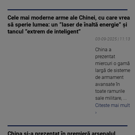
Cele mai moderne arme ale Chinei, cu care vrea
să sperie lumea: un ”laser de înaltă energie” și
tancul ”extrem de inteligent”
03-09-2025 | 11:13
China a
prezentat
miercuri o gamă
largă de sisteme
de armament
avansate în
toate ramurile
sale militare, ...
Citeste mai mult
›
China și-a prezentat în premieră arsenalul