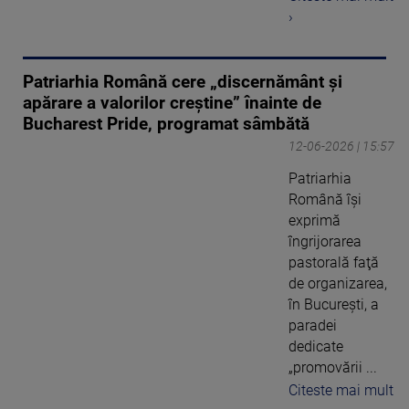
›
Patriarhia Română cere „discernământ și
apărare a valorilor creștine” înainte de
Bucharest Pride, programat sâmbătă
12-06-2026 | 15:57
Patriarhia
Română îşi
exprimă
îngrijorarea
pastorală faţă
de organizarea,
în Bucureşti, a
paradei
dedicate
„promovării ...
Citeste mai mult