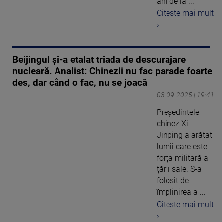
ani de la ...
Citeste mai mult
›
Beijingul și-a etalat triada de descurajare
nucleară. Analist: Chinezii nu fac parade foarte
des, dar când o fac, nu se joacă
03-09-2025 | 19:41
Președintele
chinez Xi
Jinping a arătat
lumii care este
forța militară a
țării sale. S-a
folosit de
împlinirea a ...
Citeste mai mult
›