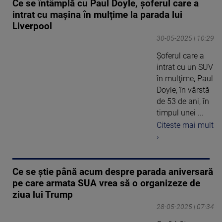
Ce se întâmplă cu Paul Doyle, șoferul care a
intrat cu mașina în mulțime la parada lui
Liverpool
30-05-2025 | 10:29
Şoferul care a
intrat cu un SUV
în mulţime, Paul
Doyle, în vârstă
de 53 de ani, în
timpul unei ...
Citeste mai mult
›
Ce se ştie până acum despre parada aniversară
pe care armata SUA vrea să o organizeze de
ziua lui Trump
28-05-2025 | 07:34