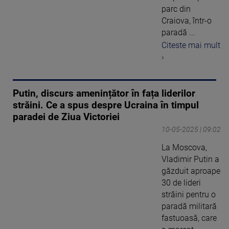
parc din
Craiova, într-o
paradă ...
Citeste mai mult
›
Putin, discurs amenințător în fața liderilor
străini. Ce a spus despre Ucraina în timpul
paradei de Ziua Victoriei
10-05-2025 | 09:02
La Moscova,
Vladimir Putin a
găzduit aproape
30 de lideri
străini pentru o
paradă militară
fastuoasă, care