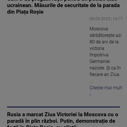
ucrainean. Măsurile de securitate de la parada
din Piața Roșie
09-05-2025 | 14:17
Moscova
sărbătorește azi
80 de ani de la
victoria
împotriva
Germaniei
naziste. Și ca în
fiecare an Ziua
...
Citeste mai mult
›
Rusia a marcat Ziua Victoriei la Moscova cu o
paradă în plin război. Putin, demonstrație de