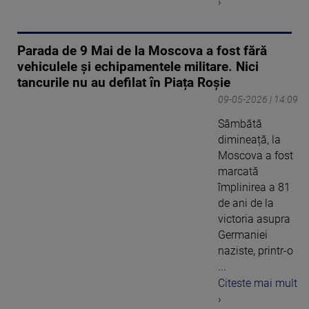
›
Parada de 9 Mai de la Moscova a fost fără
vehiculele și echipamentele militare. Nici
tancurile nu au defilat în Piața Roșie
09-05-2026 | 14:09
Sâmbătă
dimineață, la
Moscova a fost
marcată
împlinirea a 81
de ani de la
victoria asupra
Germaniei
naziste, printr-o
...
Citeste mai mult
›