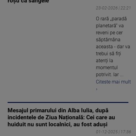
roșu ca sângele
23-02-2026 | 22:21
O rară „paradă
planetară” va
reveni pe cer
săptămâna
aceasta - dar va
trebui să fiți
atenți la
momentul
potrivit. Iar ...
Citeste mai mult
›
Mesajul primarului din Alba Iulia, după
incidentele de Ziua Națională: Cei care au
huiduit nu sunt localnici, au fost aduși
01-12-2025 | 17:36