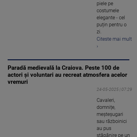
piele pe
costumele
elegante - cel
puțin pentru o
zi.
Citeste mai mult
›
Paradă medievală la Craiova. Peste 100 de
actori și voluntari au recreat atmosfera acelor
vremuri
24-05-2025 | 07:29
Cavaleri,
domnițe,
meșteșugari
sau războinici
au pus
stăpânire pe un