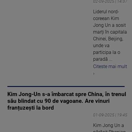
02-09-2025 | 14:37
Liderul nord-
coreean Kim
Jong Un a sosit
marți în capitala
Chinei, Beijing,
unde va
participa la o
paradă ...
Citeste mai mult
›
Kim Jong-Un s-a îmbarcat spre China, în trenul
său blindat cu 90 de vagoane. Are vinuri
franțuzești la bord
01-09-2025 | 19:45
Kim Jong Un a