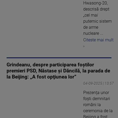
Hwasong-20,
descrisă drept
„cel mai
puternic sistem
de arme
nucleare ...
Citeste mai mult
›
Grindeanu, despre participarea foștilor
premieri PSD, Năstase și Dăncilă, la parada de
la Beijing: „A fost opţiunea lor”
04-09-2025 | 13:57
Prezența unor
foști demnitari
români la
ceremonia de la
Beijing a fost