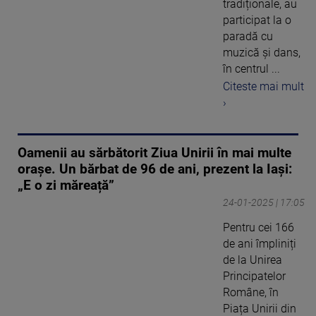
tradiționale, au
participat la o
paradă cu
muzică și dans,
în centrul ...
Citeste mai mult
›
Oamenii au sărbătorit Ziua Unirii în mai multe
orașe. Un bărbat de 96 de ani, prezent la Iași:
„E o zi măreață”
24-01-2025 | 17:05
​Pentru cei 166
de ani împliniți
de la Unirea
Principatelor
Române, în
Piața Unirii din