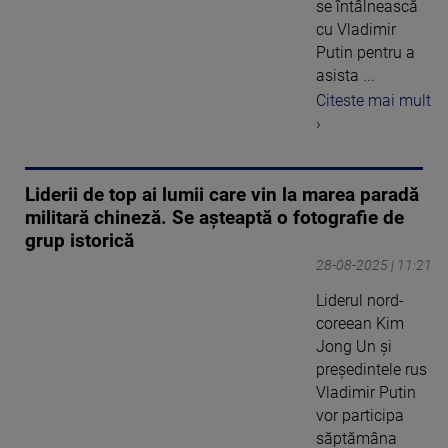
se întâlnească
cu Vladimir
Putin pentru a
asista ...
Citeste mai mult
›
Liderii de top ai lumii care vin la marea paradă
militară chineză. Se așteaptă o fotografie de
grup istorică
28-08-2025 | 11:21
Liderul nord-
coreean Kim
Jong Un și
președintele rus
Vladimir Putin
vor participa
săptămâna