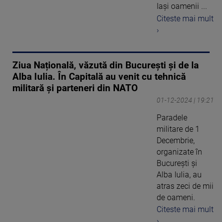
Iași oamenii ...
Citeste mai mult
›
Ziua Națională, văzută din București și de la
Alba Iulia. În Capitală au venit cu tehnică
militară și parteneri din NATO
01-12-2024 | 19:21
Paradele
militare de 1
Decembrie,
organizate în
București și
Alba Iulia, au
atras zeci de mii
de oameni.
Citeste mai mult
›