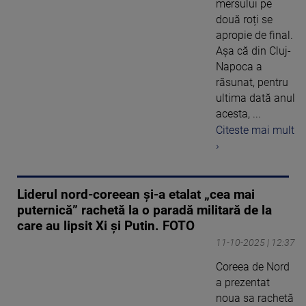
mersului pe
două roți se
apropie de final.
Așa că din Cluj-
Napoca a
răsunat, pentru
ultima dată anul
acesta, ...
Citeste mai mult
›
Liderul nord-coreean şi-a etalat „cea mai
puternică” rachetă la o paradă militară de la
care au lipsit Xi şi Putin. FOTO
11-10-2025 | 12:37
Coreea de Nord
a prezentat
noua sa rachetă