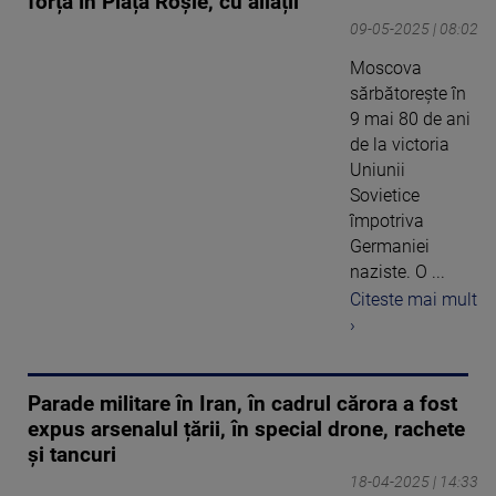
forță în Piața Roșie, cu aliații
09-05-2025 | 08:02
Moscova
sărbătorește în
9 mai 80 de ani
de la victoria
Uniunii
Sovietice
împotriva
Germaniei
naziste. O ...
Citeste mai mult
›
Parade militare în Iran, în cadrul cărora a fost
expus arsenalul țării, în special drone, rachete
și tancuri
18-04-2025 | 14:33