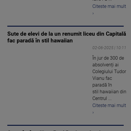
Citeste mai mult
›
Sute de elevi de la un renumit liceu din Capitală
fac paradă în stil hawaiian
02-06-2025 | 10:11
În jur de 300 de
absolvenți ai
Colegiului Tudor
Vianu fac
paradă în
stil hawaiian din
Centrul ...
Citeste mai mult
›