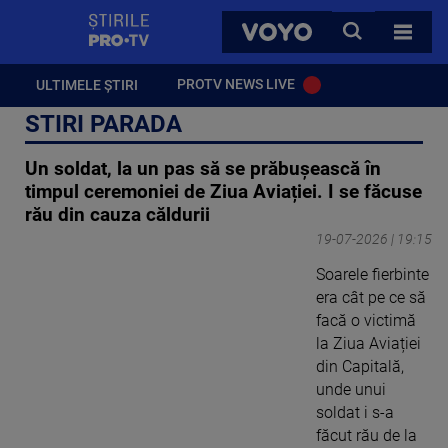
StirilePROTV
CAUTA
VOYO
TOATE 
PROTV NEWS LIVE
ULTIMELE ȘTIRI
STIRI PARADA
Un soldat, la un pas să se prăbușească în
timpul ceremoniei de Ziua Aviației. I se făcuse
rău din cauza căldurii
19-07-2026 | 19:15
Soarele fierbinte
era cât pe ce să
facă o victimă
la Ziua Aviației
din Capitală,
unde unui
soldat i s-a
făcut rău de la