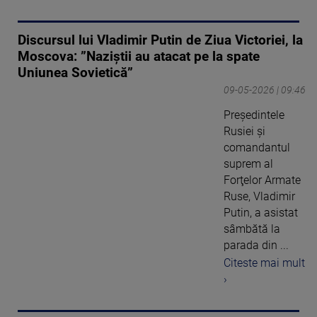
Discursul lui Vladimir Putin de Ziua Victoriei, la
Moscova: ”Naziştii au atacat pe la spate
Uniunea Sovietică”
09-05-2026 | 09:46
Preşedintele
Rusiei şi
comandantul
suprem al
Forţelor Armate
Ruse, Vladimir
Putin, a asistat
sâmbătă la
parada din ...
Citeste mai mult
›