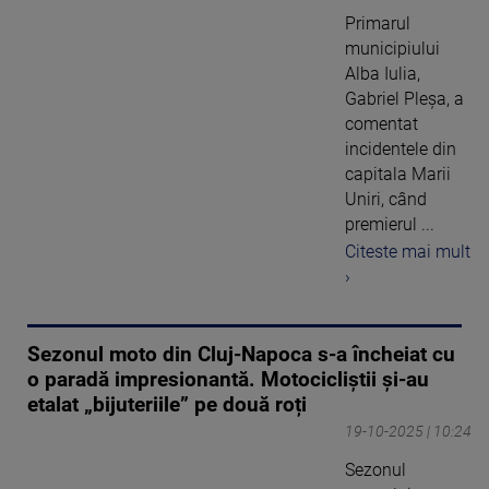
Primarul
municipiului
Alba Iulia,
Gabriel Pleșa, a
comentat
incidentele din
capitala Marii
Uniri, când
premierul ...
Citeste mai mult
›
Sezonul moto din Cluj-Napoca s-a încheiat cu
o paradă impresionantă. Motocicliștii și-au
etalat „bijuteriile” pe două roți
19-10-2025 | 10:24
Sezonul