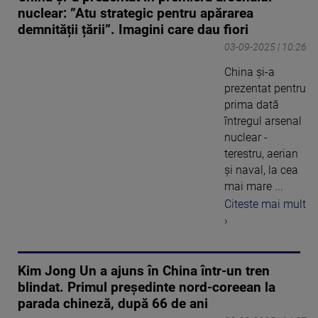
nuclear: ”Atu strategic pentru apărarea
demnității țării”. Imagini care dau fiori
03-09-2025 | 10:26
China și-a
prezentat pentru
prima dată
întregul arsenal
nuclear -
terestru, aerian
și naval, la cea
mai mare ...
Citeste mai mult
›
Kim Jong Un a ajuns în China într-un tren
blindat. Primul președinte nord-coreean la
parada chineză, după 66 de ani