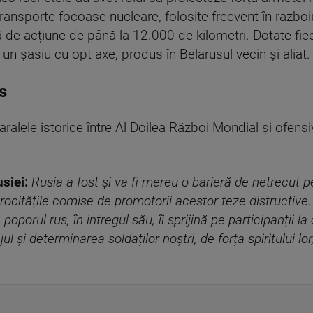
transporte focoase nucleare, folosite frecvent în razboiu
ză de acțiune de până la 12.000 de kilometri. Dotate fi
n șasiu cu opt axe, produs în Belarusul vecin și aliat.
s
ralele istorice între Al Doilea Război Mondial și ofensi
siei:
Rusia a fost și va fi mereu o barieră de netrecut p
rocitățile comise de promotorii acestor teze distructive
poporul rus, în intregul său, îi sprijină pe participanții l
 și determinarea soldaților noștri, de forța spiritului lor