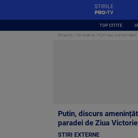
StirilePROTV
TOP CITITE
U
Stirileprotv
Stiri externe
Putin, discurs amenințător î
Putin, discurs amenințăto
paradei de Ziua Victorie
STIRI EXTERNE