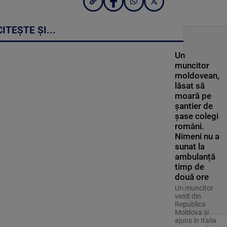
CITEȘTE ȘI...
Un
muncitor
moldovean,
lăsat să
moară pe
șantier de
șase colegi
români.
Nimeni nu a
sunat la
ambulanță
timp de
două ore
Un muncitor
venit din
Republica
Moldova și
ajuns în Italia