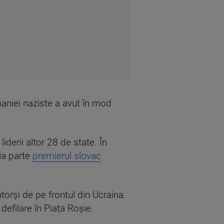
maniei naziste a avut în mod
liderii altor 28 de state. În
 ia parte
premierul slovac
ntorși de pe frontul din Ucraina.
defilare în Piața Roșie.