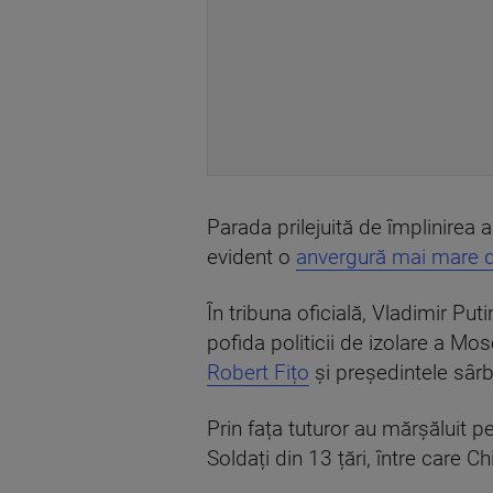
Parada prilejuită de împlinirea 
evident o
anvergură mai mare dec
În tribuna oficială, Vladimir Puti
pofida politicii de izolare a Mo
Robert Fițo
și președintele sârb
Prin fața tuturor au mărșăluit pe
Soldați din 13 țări, între care 