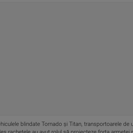
 vehiculele blindate Tornado și Titan, transportoarele de
es rachetele au avut rolul să proiecteze forța armetei r