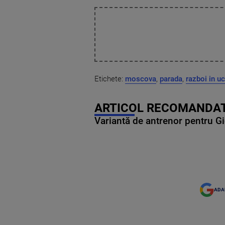
Etichete:
moscova
,
parada
,
razboi in u
ARTICOL RECOMANDAT
Variantă de antrenor pentru Gi
ADA