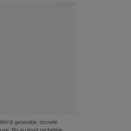
 ultimă generație, dronele
use. Nu au lipsit rachetele