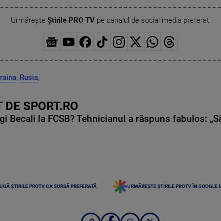
Urmărește
Știrile PRO TV
pe canalul de social media preferat:
craina
,
Rusia
,
 DE SPORT.RO
gi Becali la FCSB? Tehnicianul a răspuns fabulos: „S
UGĂ ȘTIRILE PROTV CA SURSĂ PREFERATĂ
URMĂREȘTE ȘTIRILE PROTV ÎN GOOGLE 