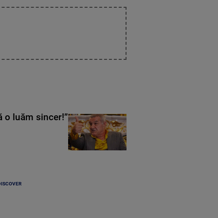
ă o luăm sincer!”
DISCOVER