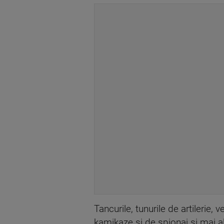
Tancurile, tunurile de artilerie,
kamikaze și de spionaj și mai al