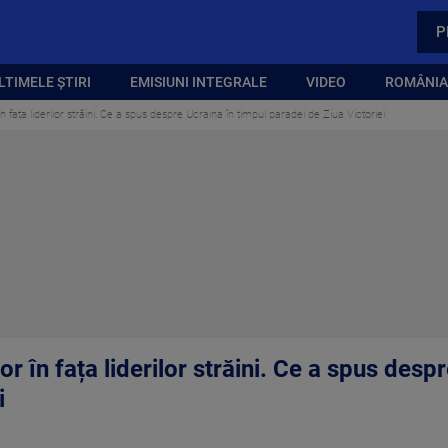
P
LTIMELE ȘTIRI
EMISIUNI INTEGRALE
VIDEO
ROMÂNIA,
n fața liderilor străini. Ce a spus despre Ucraina în timpul paradei de Ziua Victoriei
r în fața liderilor străini. Ce a spus desp
i