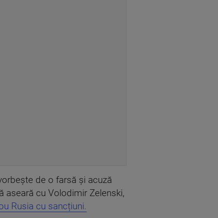
 vorbește de o farsă și acuză
tă aseară cu Volodimir Zelenski,
ou Rusia cu sancțiuni.