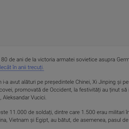
a 80 de ani de la victoria armatei sovietice asupra Ger
ât în anii trecuți.
n i-a avut alături pe președintele Chinei, Xi Jinping și pe 
scovei, promovată de Occident, la festivități au ținut să
, Aleksandar Vucici.
ste 11.000 de soldați, dintre care 1.500 erau militari î
China, Vietnam și Egipt, au bătut, de asemenea, pasul de 