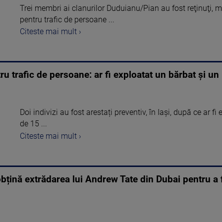
Trei membri ai clanurilor Duduianu/Pian au fost reţinuţi, m
pentru trafic de persoane ...
Citeste mai mult ›
ntru trafic de persoane: ar fi exploatat un bărbat și u
Doi indivizi au fost arestați preventiv, în Iași, după ce ar f
de 15 ...
Citeste mai mult ›
obțină extrădarea lui Andrew Tate din Dubai pentru a f