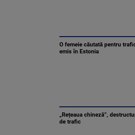
O femeie căutată pentru trafi
emis în Estonia
„Rețeaua chineză”, destructur
de trafic