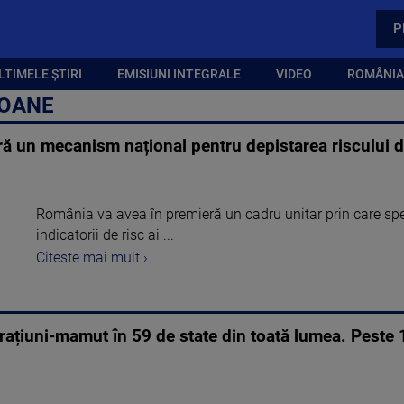
P
LTIMELE ȘTIRI
EMISIUNI INTEGRALE
VIDEO
ROMÂNIA,
SOANE
ă un mecanism național pentru depistarea riscului d
România va avea în premieră un cadru unitar prin care speci
indicatorii de risc ai ...
Citeste mai mult ›
rațiuni-mamut în 59 de state din toată lumea. Peste 