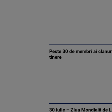
Peste 30 de membri ai clanuril
tinere
30 iulie – Ziua Mondială de L