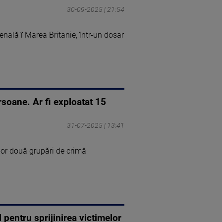
30-09-2025 | 21:54
nală î Marea Britanie, într-un dosar
rsoane. Ar fi exploatat 15
31-07-2025 | 13:41
elor două grupări de crimă
 pentru sprijinirea victimelor