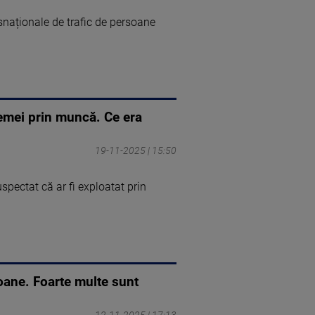
snaționale de trafic de persoane
femei prin muncă. Ce era
19-11-2025 | 15:50
spectat că ar fi exploatat prin
soane. Foarte multe sunt
12-11-2025 | 17:13