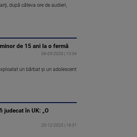
arţi, după câteva ore de audieri,
n minor de 15 ani la o fermă
06-03-2026 | 13:34
i exploatat un bărbat și un adolescent
i judecat în UK: „O
20-12-2025 | 19:31