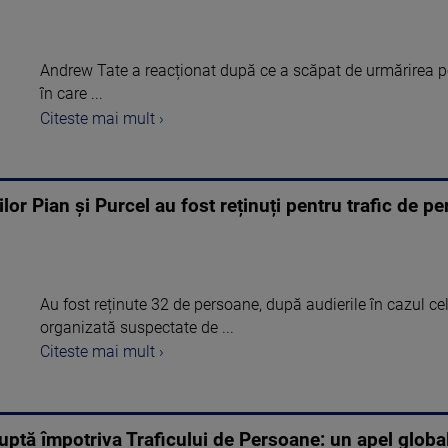
Andrew Tate a reacționat după ce a scăpat de urmărirea pe
în care ...
Citeste mai mult ›
or Pian și Purcel au fost reținuți pentru trafic de pe
Au fost reținute 32 de persoane, după audierile în cazul c
organizată suspectate de ...
Citeste mai mult ›
uptă împotriva Traficului de Persoane: un apel global