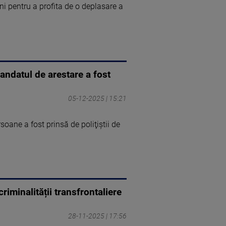
ni pentru a profita de o deplasare a
andatul de arestare a fost
05-12-2025 | 15:21
soane a fost prinsă de poliţiştii de
iminalității transfrontaliere
28-11-2025 | 17:56