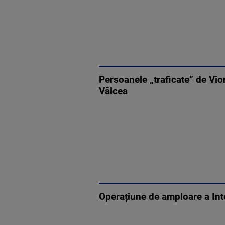
Persoanele „traficate” de Vior
Vâlcea
Operațiune de amploare a Inte