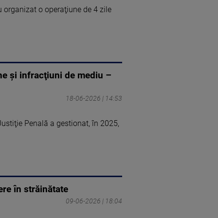
 organizat o operaţiune de 4 zile
ne şi infracţiuni de mediu –
18-06-2026 | 14:53
stiţie Penală a gestionat, în 2025,
ere în străinătate
09-06-2026 | 18:04