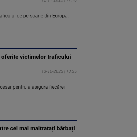
raficului de persoane din Europa.
oferite victimelor traficului
13-10-2025 | 13:55
cesar pentru a asigura fiecărei
re cei mai maltratați bărbați