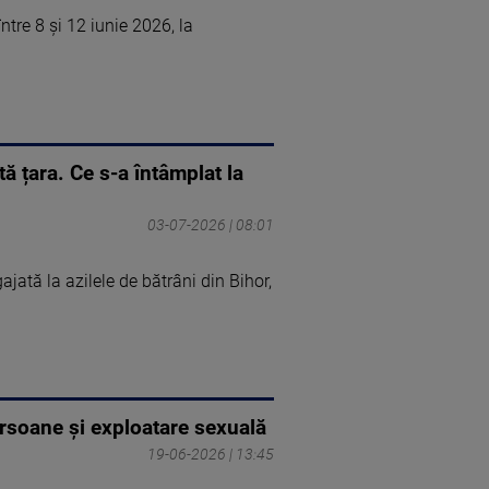
între 8 şi 12 iunie 2026, la
tă țara. Ce s-a întâmplat la
03-07-2026 | 08:01
ngajată la azilele de bătrâni din Bihor,
ersoane şi exploatare sexuală
19-06-2026 | 13:45