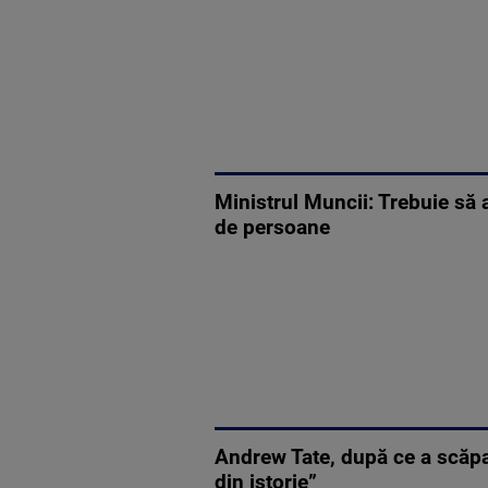
Ministrul Muncii: Trebuie să a
de persoane
Andrew Tate, după ce a scăpat
din istorie”