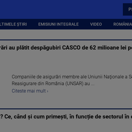
P
LTIMELE ȘTIRI
EMISIUNI INTEGRALE
VIDEO
ROMÂNIA,
ri au plătit despăgubiri CASCO de 62 milioane lei 
Companiile de asigurări membre ale Uniunii Naţionale a So
Reasigurare din România (UNSAR) au ...
Citeste mai mult ›
 Ce, când și cum primești, în funcție de sectorul în c