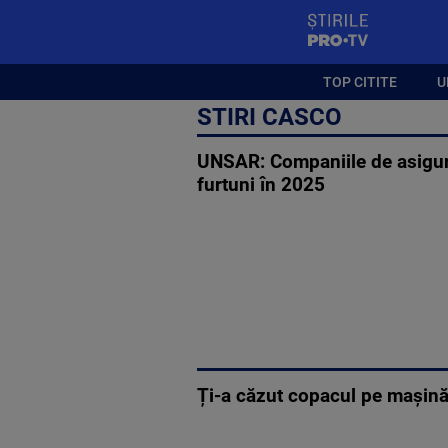
StirilePROTV
TOP CITITE
U
STIRI CASCO
UNSAR: Companiile de asigură
furtuni în 2025
Ți-a căzut copacul pe mașină?