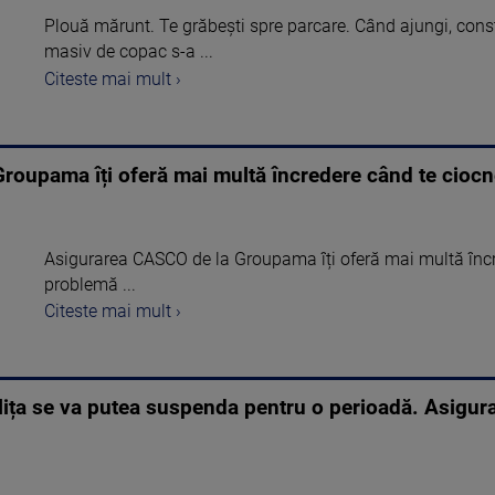
Plouă mărunt. Te grăbești spre parcare. Când ajungi, cons
masiv de copac s-a ...
Citeste mai mult ›
roupama îți oferă mai multă încredere când te ciocne
Asigurarea CASCO de la Groupama îți oferă mai multă încr
problemă ...
Citeste mai mult ›
ța se va putea suspenda pentru o perioadă. Asigurat