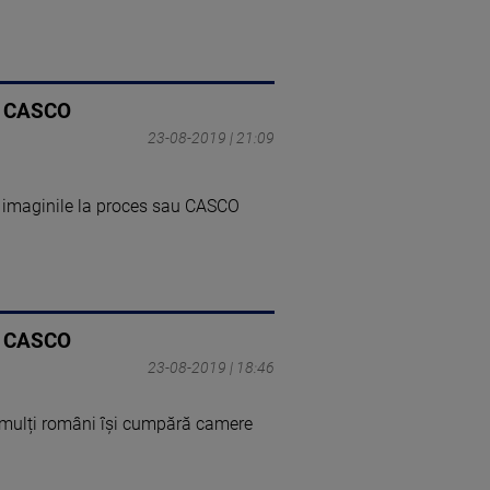
au CASCO
23-08-2019 | 21:09
e imaginile la proces sau CASCO
au CASCO
23-08-2019 | 18:46
ai mulți români își cumpără camere