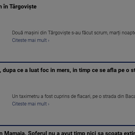
 în Târgoviște
Două maşini din Târgovişte s-au făcut scrum, marți noapt
Citeste mai mult ›
 dupa ce a luat foc in mers, in timp ce se afla pe o 
Un taximetru a fost cuprins de flacari, pe o strada din Baca
Citeste mai mult ›
 in Mamaia. Soferul nu a avut timp nici sa scoata exti