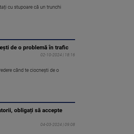
tați cu stupoare că un trunchi
ști de o problemă în trafic
02-10-2024 | 18:16
edere când te ciocnești de o
orii, obligați să accepte
04-03-2024 | 09:08