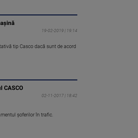
mașină
19-02-2019 | 19:14
ltativă tip Casco dacă sunt de acord
țul CASCO
02-11-2017 | 18:42
entul şoferilor în trafic.