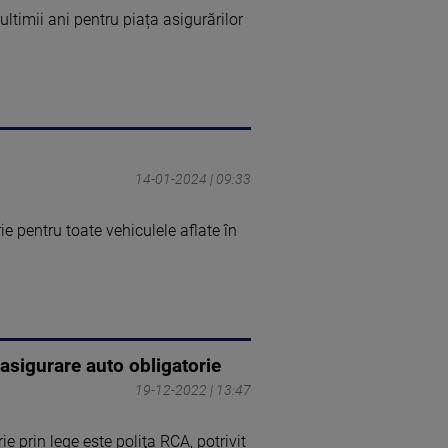
ltimii ani pentru piața asigurărilor
14-01-2024 | 09:33
e pentru toate vehiculele aflate în
asigurare auto obligatorie
19-12-2022 | 13:47
e prin lege este poliţa RCA, potrivit