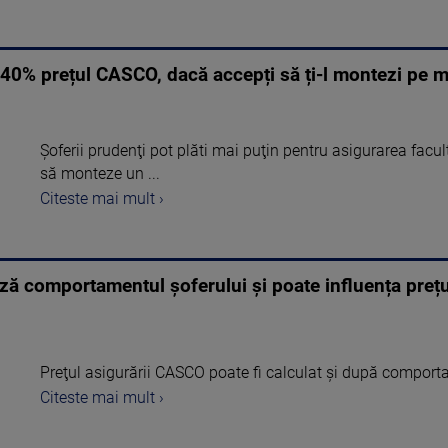
u 40% prețul CASCO, dacă accepți să ți-l montezi pe 
Şoferii prudenţi pot plăti mai puţin pentru asigurarea facu
să monteze un ...
Citeste mai mult ›
ază comportamentul șoferului și poate influența pre
Preţul asigurării CASCO poate fi calculat şi după comportam
Citeste mai mult ›