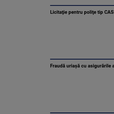
Licitaţie pentru poliţe tip 
Fraudă uriașă cu asigurările