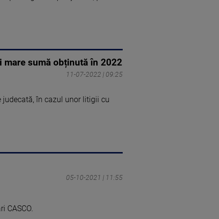
 mai mare sumă obținută în 2022
11-07-2022 | 09:25
udecată, în cazul unor litigii cu
05-10-2021 | 11:55
ări CASCO.