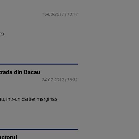
16-08-2017 | 13:17
ea.
strada din Bacau
24-07-2017 | 16:31
u, intr-un cartier marginas.
nctorul