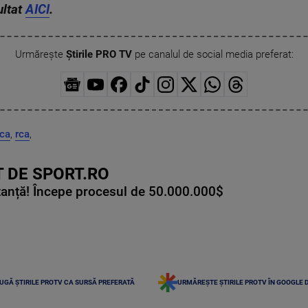
ultat
AICI
.
Urmărește
Știrile PRO TV
pe canalul de social media preferat:
rca
,
rca
,
 DE SPORT.RO
tanță! Începe procesul de 50.000.000$
UGĂ ȘTIRILE PROTV CA SURSĂ PREFERATĂ
URMĂREȘTE ȘTIRILE PROTV ÎN GOOGLE 