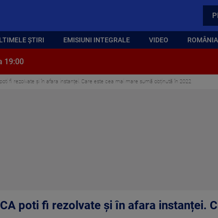
P
LTIMELE ȘTIRI
EMISIUNI INTEGRALE
VIDEO
ROMÂNIA,
a 19:00
A poti fi rezolvate și în afara instanței. Care este cea mai mare sumă obținută în 2022
 RCA poti fi rezolvate și în afara instanței