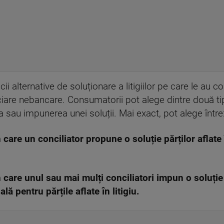
cii alternative de soluționare a litigiilor pe care le au 
nanciare nebancare. Consumatorii pot alege dintre două t
rea sau impunerea unei soluții. Mai exact, pot alege între
care un conciliator propune o soluție părților aflate î
 care unul sau mai mulți conciliatori impun o soluție
lă pentru părțile aflate în litigiu.