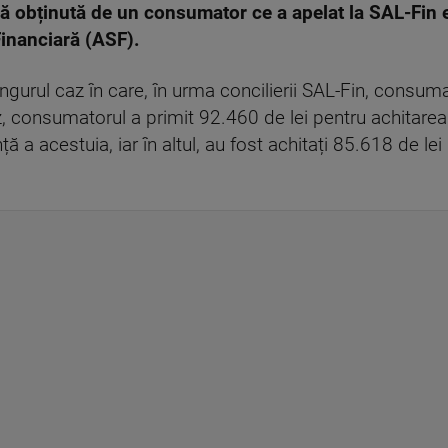
ă obținută de un consumator ce a apelat la SAL-Fin e
inanciară (ASF).
singurul caz în care, în urma concilierii SAL-Fin, consum
z, consumatorul a primit 92.460 de lei pentru achitarea
nță a acestuia, iar în altul, au fost achitați 85.618 de le