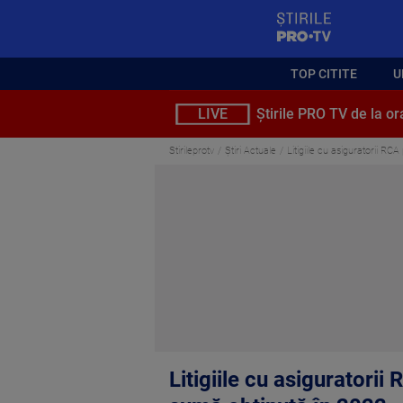
StirilePROTV
TOP CITITE
U
LIVE
Știrile PRO TV de la or
Stirileprotv
Știri Actuale
Litigiile cu asiguratorii RC
Litigiile cu asiguratorii