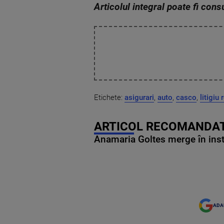
Articolul integral poate fi cons
Etichete:
asigurari
,
auto
,
casco
,
litigiu 
ARTICOL RECOMANDAT
Anamaria Goltes merge în ins
ADA