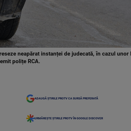
seze neapărat instanței de judecată, în cazul unor lit
 emit polițe RCA.
ADAUGĂ ȘTIRILE PROTV CA SURSĂ PREFERATĂ
URMĂREȘTE ȘTIRILE PROTV ÎN GOOGLE DISCOVER