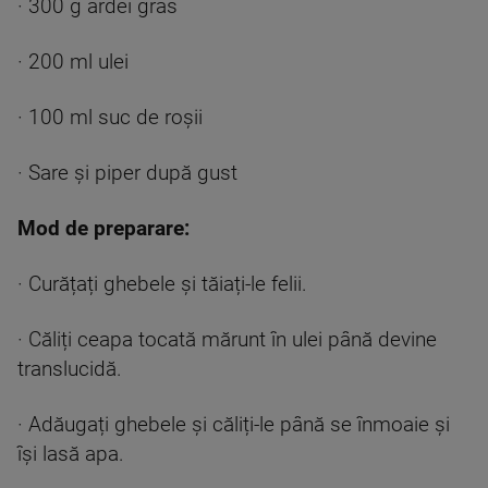
· 300 g ardei gras
· 200 ml ulei
· 100 ml suc de roșii
· Sare și piper după gust
Mod de preparare:
· Curățați ghebele și tăiați-le felii.
· Căliți ceapa tocată mărunt în ulei până devine
translucidă.
· Adăugați ghebele și căliți-le până se înmoaie și
își lasă apa.