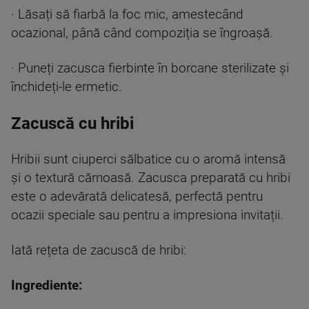
· Lăsați să fiarbă la foc mic, amestecând
ocazional, până când compoziția se îngroașă.
· Puneți zacusca fierbinte în borcane sterilizate și
închideți-le ermetic.
Zacuscă cu hribi
Hribii sunt ciuperci sălbatice cu o aromă intensă
și o textură cărnoasă. Zacusca preparată cu hribi
este o adevărată delicatesă, perfectă pentru
ocazii speciale sau pentru a impresiona invitații.
Iată rețeta de zacuscă de hribi:
Ingrediente: