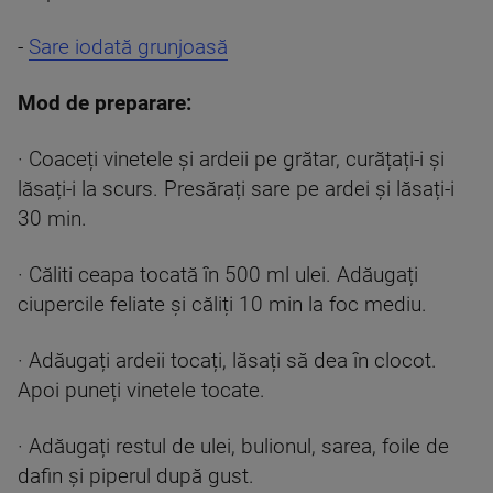
-
Sare iodată grunjoasă
Mod de preparare:
· Coaceți vinetele și ardeii pe grătar, curățați-i și
lăsați-i la scurs. Presărați sare pe ardei și lăsați-i
30 min.
· Căliti ceapa tocată în 500 ml ulei. Adăugați
ciupercile feliate și căliți 10 min la foc mediu.
· Adăugați ardeii tocați, lăsați să dea în clocot.
Apoi puneți vinetele tocate.
· Adăugați restul de ulei, bulionul, sarea, foile de
dafin și piperul după gust.