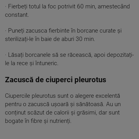
· Fierbeți totul la foc potrivit 60 min, amestecând
constant.
· Puneți zacusca fierbinte în borcane curate și
sterilizați-le în baie de aburi 30 min.
· Lăsați borcanele să se răcească, apoi depozitați-
le la rece și întuneric.
Zacuscă de ciuperci pleurotus
Ciupercile pleurotus sunt o alegere excelentă
pentru o zacuscă ușoară și sănătoasă. Au un
conținut scăzut de calorii și grăsimi, dar sunt
bogate în fibre și nutrienți.