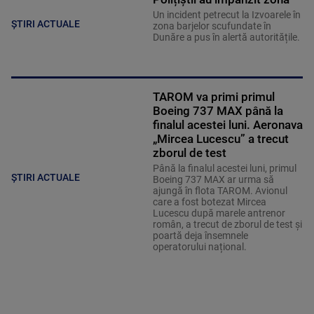
Un incident petrecut la Izvoarele în
ȘTIRI ACTUALE
zona barjelor scufundate în
Dunăre a pus în alertă autoritățile.
TAROM va primi primul
Boeing 737 MAX până la
finalul acestei luni. Aeronava
„Mircea Lucescu” a trecut
zborul de test
Până la finalul acestei luni, primul
ȘTIRI ACTUALE
Boeing 737 MAX ar urma să
ajungă în flota TAROM. Avionul
care a fost botezat Mircea
Lucescu după marele antrenor
român, a trecut de zborul de test și
poartă deja însemnele
operatorului național.