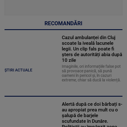
RECOMANDĂRI
Cazul ambulanței din Cluj
scoate la iveală lacunele
legii. Un clip fals poate fi
șters de autorități abia după
10 zile
Imaginile, ori informațiile false pot
ȘTIRI ACTUALE
să provoace panică, să pună
oameni în pericol și, în cazuri
extreme, chiar să ducă la violență.
Alertă după ce doi bărbați s-
au apropiat prea mult cu o
șalupă de barjele
scufundate în Dunăre.
Polițiștii au împânzit zona