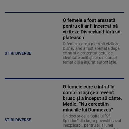
O femeie a fost arestată
pentru că ar fi încercat să
viziteze Disneyland fără să
plătească
O femeie care a mers să viziteze
Disneyland a fost arestată după
ce nu și-a prezentat actul de
STIRI DIVERSE
identitate polițiștilor din parcul
tematic și a înjurat autoritățile.
O femeie care a intrat în
comă la Iași și-a revenit
brusc și a început să cânte.
Medic: ”Nu cercetăm
minunile lui Dumnezeu”
Un doctor de la Spitalul ”Sf.
STIRI DIVERSE
Spiridon” din Iași a povestit cazul
inexplicabil, pentru el, al unei