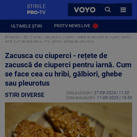
StirilePROTV
CAUTA
VOYO
TOATE 
PROTV NEWS LIVE
ULTIMELE ȘTIRI
Stirileprotv
Stiri Diverse
Zacusca cu ciuperci - rețete de zacuscă de ciuperci pentru
iarnă. Cum se face cea cu hribi, gălbiori, ghebe sau pleurotus
Zacusca cu ciuperci - rețete de
zacuscă de ciuperci pentru iarnă. Cum
se face cea cu hribi, gălbiori, ghebe
sau pleurotus
Data publicării:
27-09-2024 | 11:20
STIRI DIVERSE
Data actualizării:
11-08-2025 | 19:33