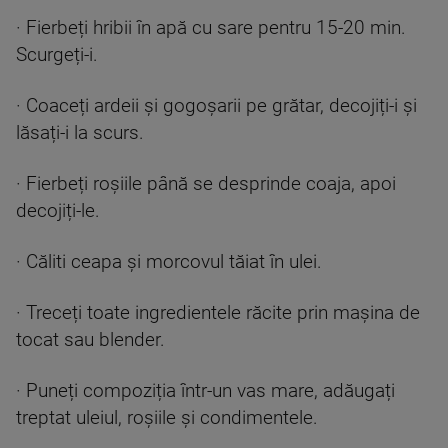
· Fierbeți hribii în apă cu sare pentru 15-20 min.
Scurgeți-i.
· Coaceți ardeii și gogoșarii pe grătar, decojiți-i și
lăsați-i la scurs.
· Fierbeți roșiile până se desprinde coaja, apoi
decojiți-le.
· Căliti ceapa și morcovul tăiat în ulei.
· Treceți toate ingredientele răcite prin mașina de
tocat sau blender.
· Puneți compoziția într-un vas mare, adăugați
treptat uleiul, roșiile și condimentele.