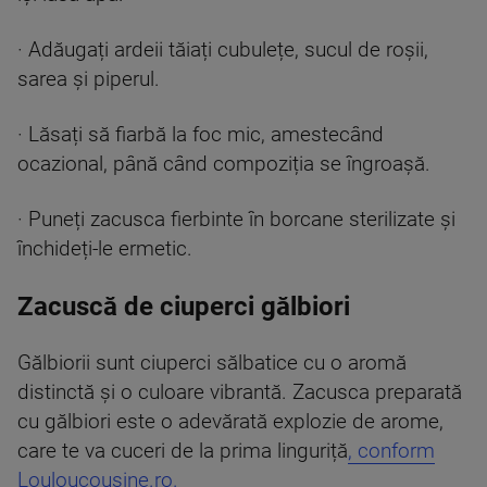
· Adăugați ardeii tăiați cubulețe, sucul de roșii,
sarea și piperul.
· Lăsați să fiarbă la foc mic, amestecând
ocazional, până când compoziția se îngroașă.
· Puneți zacusca fierbinte în borcane sterilizate și
închideți-le ermetic.
Zacuscă de ciuperci gălbiori
Gălbiorii sunt ciuperci sălbatice cu o aromă
distinctă și o culoare vibrantă. Zacusca preparată
cu gălbiori este o adevărată explozie de arome,
care te va cuceri de la prima linguriță
, conform
Louloucousine.ro.