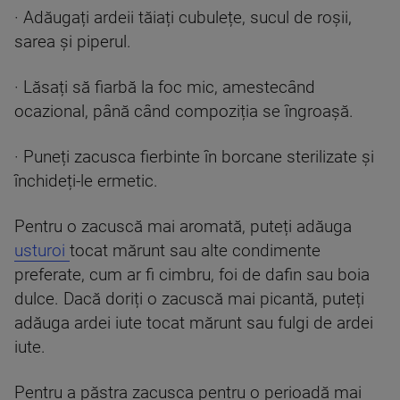
· Adăugați ardeii tăiați cubulețe, sucul de roșii,
sarea și piperul.
· Lăsați să fiarbă la foc mic, amestecând
ocazional, până când compoziția se îngroașă.
· Puneți zacusca fierbinte în borcane sterilizate și
închideți-le ermetic.
Pentru o zacuscă mai aromată, puteți adăuga
usturoi
tocat mărunt sau alte condimente
preferate, cum ar fi cimbru, foi de dafin sau boia
dulce. Dacă doriți o zacuscă mai picantă, puteți
adăuga ardei iute tocat mărunt sau fulgi de ardei
iute.
Pentru a păstra zacusca pentru o perioadă mai