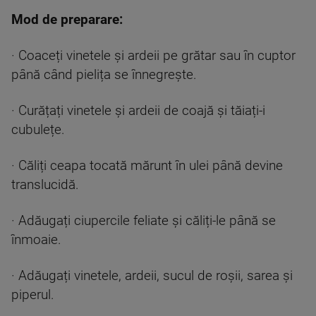
Mod de preparare:
· Coaceți vinetele și ardeii pe grătar sau în cuptor
până când pielița se înnegrește.
· Curățați vinetele și ardeii de coajă și tăiați-i
cubulețe.
· Căliți ceapa tocată mărunt în ulei până devine
translucidă.
· Adăugați ciupercile feliate și căliți-le până se
înmoaie.
· Adăugați vinetele, ardeii, sucul de roșii, sarea și
piperul.