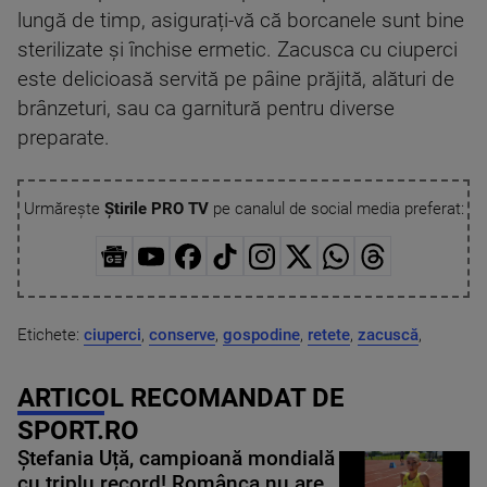
lungă de timp, asigurați-vă că borcanele sunt bine
sterilizate și închise ermetic. Zacusca cu ciuperci
este delicioasă servită pe pâine prăjită, alături de
brânzeturi, sau ca garnitură pentru diverse
preparate.
Urmărește
Știrile PRO TV
pe canalul de social media preferat:
Etichete:
ciuperci
,
conserve
,
gospodine
,
retete
,
zacuscă
,
ARTICOL RECOMANDAT DE
SPORT.RO
Ștefania Uță, campioană mondială
cu triplu record! Românca nu are