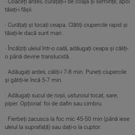
· Coaceți ardeii, curățați-i de coajă și semințe, apoi
tăiați-i fâșii.
· Curățați și tocați ceapa. Clătiți ciupercile rapid și
tăiați-le dacă sunt mari.
· Încălziți uleiul într-o oală, adăugați ceapa și căliți-
o până devine translucidă.
· Adăugați ardeii, căliți-i 7-8 min. Puneți ciupercile
și gătiți-le încă 5-7 min.
· Adăugați sucul de roșii, usturoiul tocat, sare,
piper. Opțional: foi de dafin sau cimbru.
· Fierbeți zacusca la foc mic 45-50 min (până iese
uleiul la suprafață) sau dați-o la cuptor.