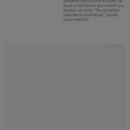
paciente care a intrat în comă, iar
după 2 săptămâni și-a revenit și a
început să cânte. ”Nu cercetăm
minunile lui Dumnezeu”, spune
acum medicul.