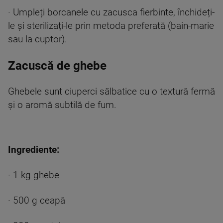
· Umpleți borcanele cu zacusca fierbinte, închideți-
le și sterilizați-le prin metoda preferată (bain-marie
sau la cuptor).
Zacuscă de ghebe
Ghebele sunt ciuperci sălbatice cu o textură fermă
și o aromă subtilă de fum.
Ingrediente:
· 1 kg ghebe
· 500 g ceapă