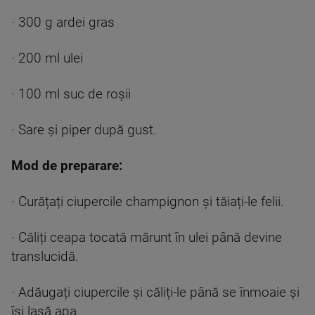
· 300 g ardei gras
· 200 ml ulei
· 100 ml suc de roșii
· Sare și piper după gust.
Mod de preparare:
· Curățați ciupercile champignon și tăiați-le felii.
· Căliți ceapa tocată mărunt în ulei până devine
translucidă.
· Adăugați ciupercile și căliți-le până se înmoaie și
își lasă apa.