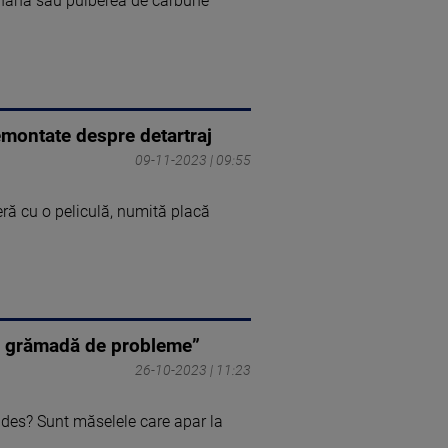
anană sau pulberea de cărbune
demontate despre detartraj
09-11-2023 | 09:55
ră cu o peliculă, numită placă
 o grămadă de probleme”
26-10-2023 | 11:23
i des? Sunt măselele care apar la