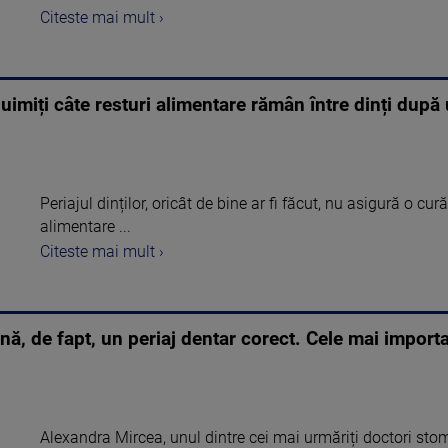
Citeste mai mult ›
 uimiți câte resturi alimentare rămân între dinți după 
Periajul dinților, oricât de bine ar fi făcut, nu asigură o cu
alimentare ...
Citeste mai mult ›
nă, de fapt, un periaj dentar corect. Cele mai import
Alexandra Mircea, unul dintre cei mai urmăriți doctori sto