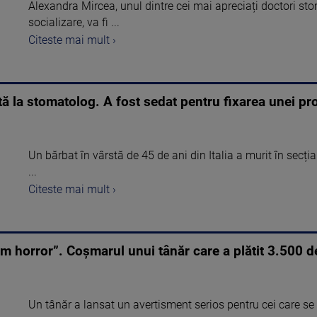
Alexandra Mircea, unul dintre cei mai apreciați doctori st
socializare, va fi ...
Citeste mai mult ›
tă la stomatolog. A fost sedat pentru fixarea unei pr
Un bărbat în vârstă de 45 de ani din Italia a murit în secția
...
Citeste mai mult ›
lm horror”. Coșmarul unui tânăr care a plătit 3.500 de
Un tânăr a lansat un avertisment serios pentru cei care se