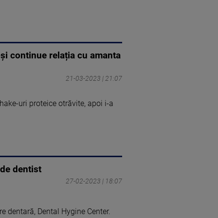
-și continue relația cu amanta
21-03-2023 | 21:07
ake-uri proteice otrăvite, apoi i-a
 de dentist
27-02-2023 | 18:07
re dentară, Dental Hygine Center.