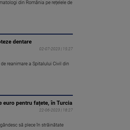
omatologi din România pe rețelele de
oteze dentare
02-07-2023 | 15:27
 de reanimare a Spitalului Civil din
 euro pentru fațete, în Turcia
22-06-2023 | 18:27
 gândesc să plece în străinătate