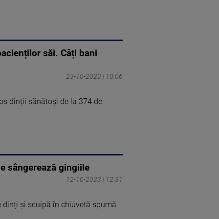
cienților săi. Câți bani
23-10-2023 | 10:06
os dinții sănătoși de la 374 de
e sângerează gingiile
12-10-2023 | 12:31
e dinți și scuipă în chiuvetă spumă