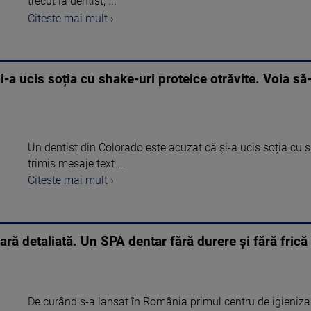
trecut la dentist, ...
Citeste mai mult ›
i-a ucis soția cu shake-uri proteice otrăvite. Voia să
Un dentist din Colorado este acuzat că și-a ucis soția cu sh
trimis mesaje text ...
Citeste mai mult ›
ară detaliată. Un SPA dentar fără durere și fără frică
De curând s-a lansat în România primul centru de igieniza