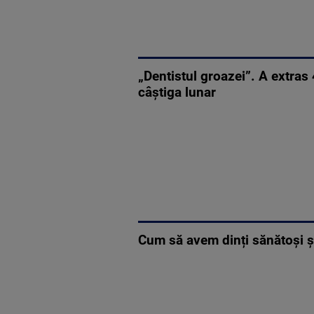
„Dentistul groazei”. A extras
câștiga lunar
Cum să avem dinți sănătoși ș