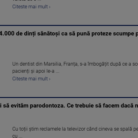
Citeste mai mult ›
 4.000 de dinți sănătoși ca să pună proteze scumpe pa
Un dentist din Marsilia, Franța, s-a îmbogățit după ce a sc
pacienți și apoi le-a ...
Citeste mai mult ›
i să evităm parodontoza. Ce trebuie să facem dacă n
Cu toții știm reclamele la televizor când cineva se spală p
cu ...