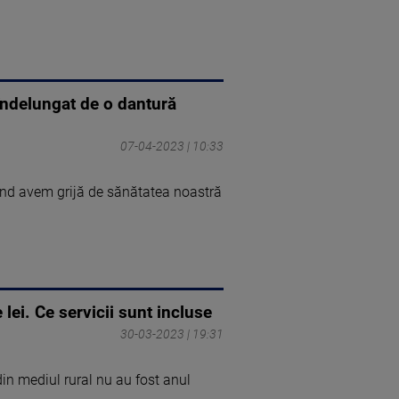
p îndelungat de o dantură
07-04-2023 | 10:33
ând avem grijă de sănătatea noastră
lei. Ce servicii sunt incluse
30-03-2023 | 19:31
din mediul rural nu au fost anul