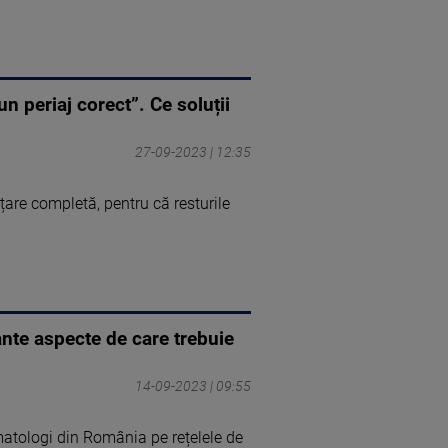
un periaj corect”. Ce soluții
27-09-2023 | 12:35
rățare completă, pentru că resturile
ante aspecte de care trebuie
14-09-2023 | 09:55
matologi din România pe rețelele de