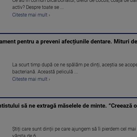
Ce au în comun bicarbonatul, uleiul de cocos, coaja de b
activ? Despre toate se ...
Citeste mai mult ›
atament pentru a preveni afecțiunile dentare. Mituri 
La scurt timp după ce ne spălăm pe dinți, aceștia se acope
bacteriană. Această peliculă ...
Citeste mai mult ›
entistului să ne extragă măselele de minte. “Creează
Știți care sunt dinții pe care ajungem să îi pierdem cel ma
vârsta de 6 ...