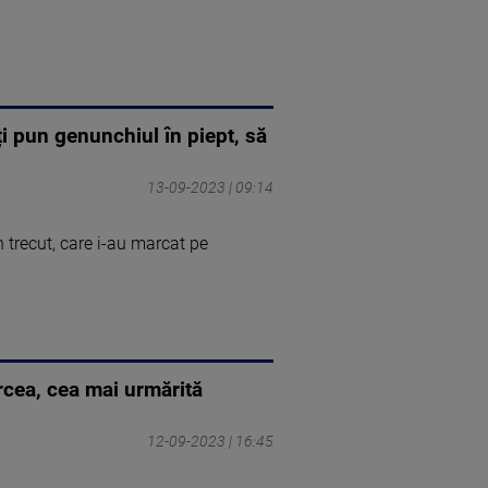
i pun genunchiul în piept, să
13-09-2023 | 09:14
 trecut, care i-au marcat pe
rcea, cea mai urmărită
12-09-2023 | 16:45