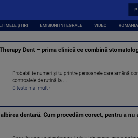
P
LTIMELE ȘTIRI
EMISIUNI INTEGRALE
VIDEO
ROMÂNIA,
la Therapy Dent – prima clinică ce combină stomatolo
Probabil te numeri și tu printre persoanele care amână cons
controalele de rutină la ...
Citeste mai mult ›
 albirea dentară. Cum procedăm corect, pentru a nu a