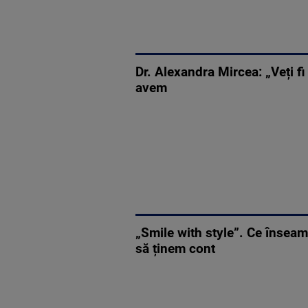
Dr. Alexandra Mircea: „Veți fi
avem
„Smile with style”. Ce înseam
să ținem cont