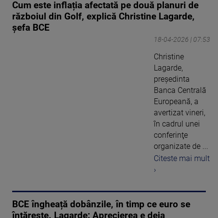
Cum este inflația afectată pe două planuri de
războiul din Golf, explică Christine Lagarde,
șefa BCE
18-04-2026 | 07:53
Christine
Lagarde,
preşedinta
Banca Centrală
Europeană, a
avertizat vineri,
în cadrul unei
conferinţe
organizate de ...
Citeste mai mult
›
BCE îngheață dobânzile, în timp ce euro se
întărește. Lagarde: Aprecierea e deja