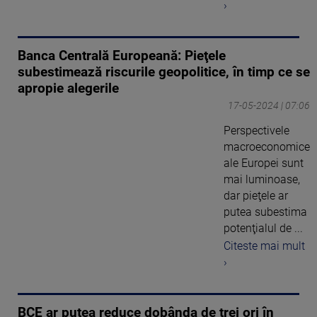
›
Banca Centrală Europeană: Pieţele
subestimează riscurile geopolitice, în timp ce se
apropie alegerile
17-05-2024 | 07:06
Perspectivele
macroeconomice
ale Europei sunt
mai luminoase,
dar pieţele ar
putea subestima
potenţialul de ...
Citeste mai mult
›
BCE ar putea reduce dobânda de trei ori în