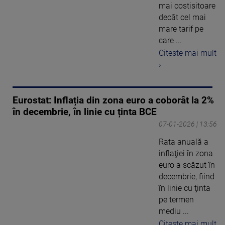
mai costisitoare
decât cel mai
mare tarif pe
care ...
Citeste mai mult
›
Eurostat: Inflația din zona euro a coborât la 2%
în decembrie, în linie cu ținta BCE
07-01-2026 | 13:56
Rata anuală a
inflaţiei în zona
euro a scăzut în
decembrie, fiind
în linie cu ţinta
pe termen
mediu ...
Citeste mai mult