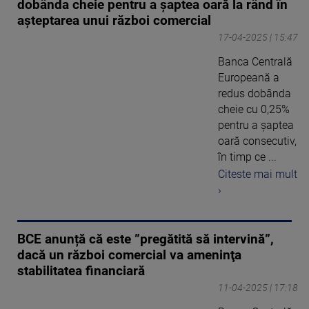
dobânda cheie pentru a șaptea oară la rând în
așteptarea unui război comercial
17-04-2025 | 15:47
Banca Centrală
Europeană a
redus dobânda
cheie cu 0,25%
pentru a șaptea
oară consecutiv,
în timp ce ...
Citeste mai mult
›
BCE anunță că este ”pregătită să intervină”,
dacă un război comercial va ameninţa
stabilitatea financiară
11-04-2025 | 17:18