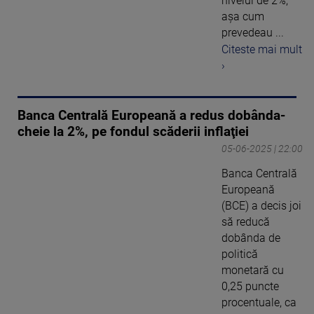
nivelul de 2%,
aşa cum
prevedeau ...
Citeste mai mult
›
Banca Centrală Europeană a redus dobânda-
cheie la 2%, pe fondul scăderii inflaţiei
05-06-2025 | 22:00
Banca Centrală
Europeană
(BCE) a decis joi
să reducă
dobânda de
politică
monetară cu
0,25 puncte
procentuale, ca