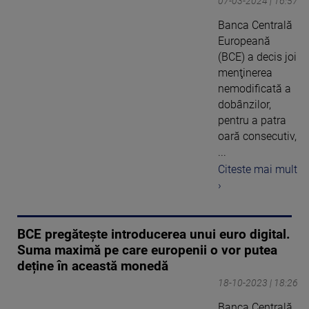
07-03-2024 | 16:57
Banca Centrală
Europeană
(BCE) a decis joi
menţinerea
nemodificată a
dobânzilor,
pentru a patra
oară consecutiv,
...
Citeste mai mult
›
BCE pregătește introducerea unui euro digital.
Suma maximă pe care europenii o vor putea
deține în această monedă
18-10-2023 | 18:26
Banca Centrală