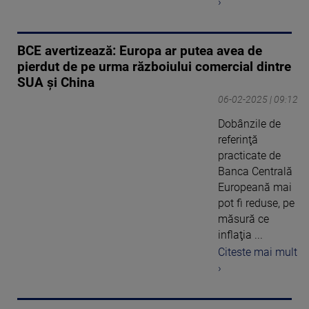
›
BCE avertizează: Europa ar putea avea de
pierdut de pe urma războiului comercial dintre
SUA şi China
06-02-2025 | 09:12
Dobânzile de
referinţă
practicate de
Banca Centrală
Europeană mai
pot fi reduse, pe
măsură ce
inflaţia ...
Citeste mai mult
›