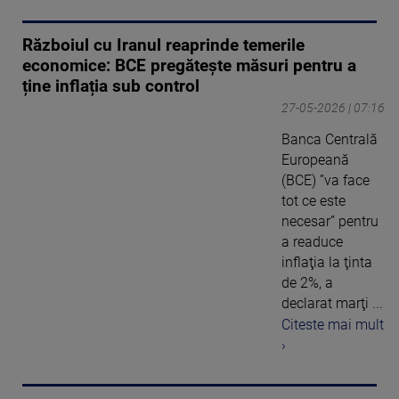
Războiul cu Iranul reaprinde temerile
economice: BCE pregătește măsuri pentru a
ține inflația sub control
27-05-2026 | 07:16
Banca Centrală
Europeană
(BCE) ”va face
tot ce este
necesar” pentru
a readuce
inflaţia la ţinta
de 2%, a
declarat marţi ...
Citeste mai mult
›