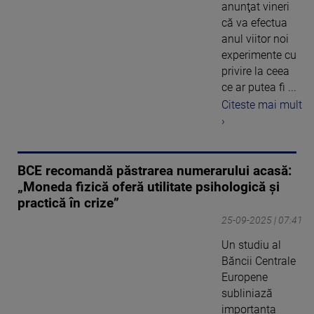
anunţat vineri
că va efectua
anul viitor noi
experimente cu
privire la ceea
ce ar putea fi ...
Citeste mai mult
›
BCE recomandă păstrarea numerarului acasă:
„Moneda fizică oferă utilitate psihologică și
practică în crize”
25-09-2025 | 07:41
Un studiu al
Băncii Centrale
Europene
subliniază
importanța