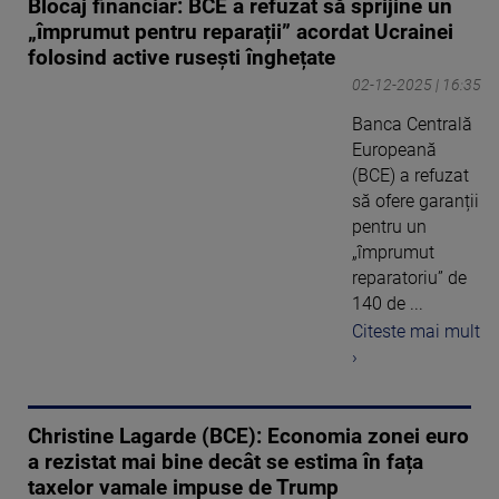
Blocaj financiar: BCE a refuzat să sprijine un
„împrumut pentru reparații” acordat Ucrainei
folosind active rusești înghețate
02-12-2025 | 16:35
Banca Centrală
Europeană
(BCE) a refuzat
să ofere garanții
pentru un
„împrumut
reparatoriu” de
140 de ...
Citeste mai mult
›
Christine Lagarde (BCE): Economia zonei euro
a rezistat mai bine decât se estima în fața
taxelor vamale impuse de Trump