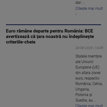
dar ...
Citeste mai mult
›
Euro rămâne departe pentru România: BCE
avertizează că țara noastră nu îndeplinește
criteriile-cheie
24-06-2026 | 14:09
Statele membre
ale Uniunii
Europene (UE)
din afara zonei
euro, respectiv
România, Cehia,
Ungaria,
Polonia şi
Suedia, au ...
Citeste mai mult