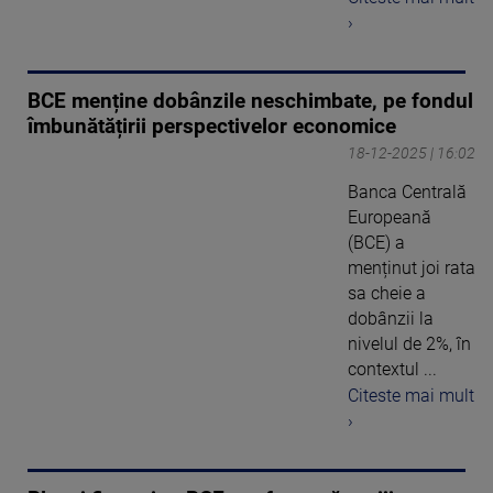
›
BCE menține dobânzile neschimbate, pe fondul
îmbunătățirii perspectivelor economice
18-12-2025 | 16:02
Banca Centrală
Europeană
(BCE) a
menținut joi rata
sa cheie a
dobânzii la
nivelul de 2%, în
contextul ...
Citeste mai mult
›