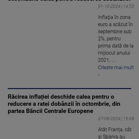
01-10-2024 | 14:20
Inflaţia în zona
euro a scăzut în
septembrie sub
2%, pentru
prima dată de la
mijlocul anului
2021, ...
Citeste mai mult
›
Răcirea inflației deschide calea pentru o
reducere a ratei dobânzii în octombrie, din
partea Băncii Centrale Europene
27-09-2024 | 15:59
Atât Franța, cât
și Spania au