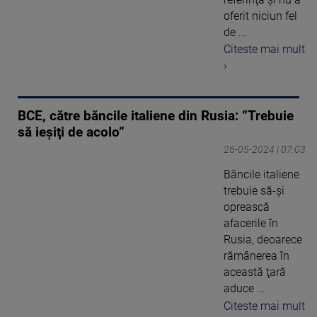
oferit niciun fel
de ...
Citeste mai mult
›
BCE, către băncile italiene din Rusia: ”Trebuie
să ieşiţi de acolo”
26-05-2024 | 07:03
Băncile italiene
trebuie să-şi
oprească
afacerile în
Rusia, deoarece
rămânerea în
această ţară
aduce ...
Citeste mai mult