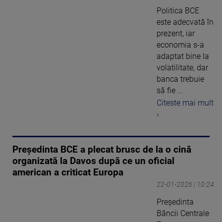
Politica BCE
este adecvată în
prezent, iar
economia s-a
adaptat bine la
volatilitate, dar
banca trebuie
să fie ...
Citeste mai mult
›
Preşedinta BCE a plecat brusc de la o cină
organizată la Davos după ce un oficial
american a criticat Europa
22-01-2026 | 10:24
Președinta
Băncii Centrale