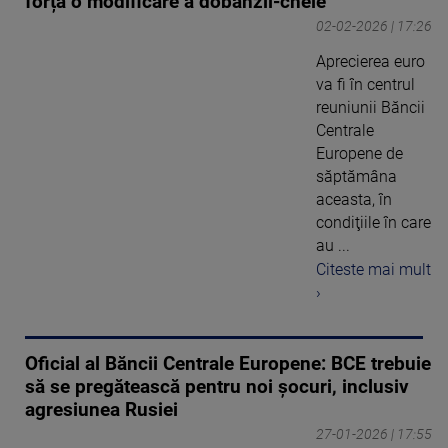
forța o modificare a dobânzii-cheie
02-02-2026 | 17:26
Aprecierea euro
va fi în centrul
reuniunii Băncii
Centrale
Europene de
săptămâna
aceasta, în
condiţiile în care
au ...
Citeste mai mult
›
Oficial al Băncii Centrale Europene: BCE trebuie
să se pregătească pentru noi şocuri, inclusiv
agresiunea Rusiei
27-01-2026 | 17:55