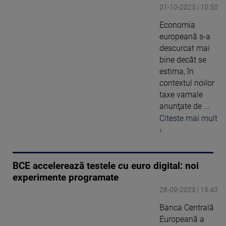
01-10-2025 | 10:50
Economia
europeană s-a
descurcat mai
bine decât se
estima, în
contextul noilor
taxe vamale
anunţate de ...
Citeste mai mult
›
BCE accelerează testele cu euro digital: noi
experimente programate
26-09-2025 | 15:43
Banca Centrală
Europeană a