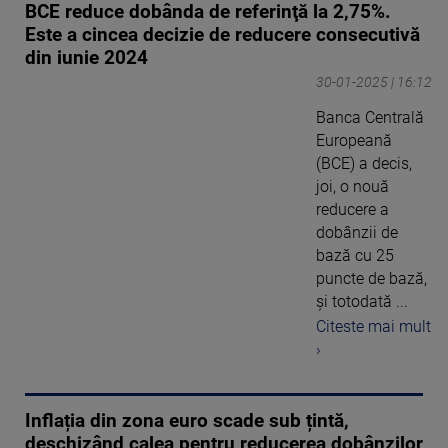
BCE reduce dobânda de referinţă la 2,75%.
Este a cincea decizie de reducere consecutivă
din iunie 2024
30-01-2025 | 16:12
Banca Centrală
Europeană
(BCE) a decis,
joi, o nouă
reducere a
dobânzii de
bază cu 25
puncte de bază,
şi totodată ...
Citeste mai mult
›
Inflația din zona euro scade sub țintă,
deschizând calea pentru reducerea dobânzilor