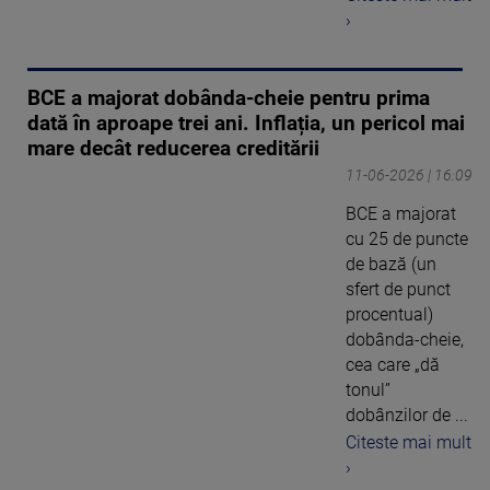
›
BCE a majorat dobânda-cheie pentru prima
dată în aproape trei ani. Inflația, un pericol mai
mare decât reducerea creditării
11-06-2026 | 16:09
BCE a majorat
cu 25 de puncte
de bază (un
sfert de punct
procentual)
dobânda-cheie,
cea care „dă
tonul”
dobânzilor de ...
Citeste mai mult
›