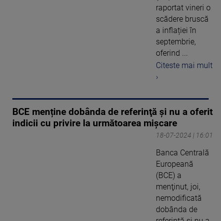
raportat vineri o
scădere bruscă
a inflației în
septembrie,
oferind ...
Citeste mai mult
›
BCE menține dobânda de referinţă şi nu a oferit
indicii cu privire la următoarea mişcare
18-07-2024 | 16:01
Banca Centrală
Europeană
(BCE) a
menţinut, joi,
nemodificată
dobânda de
referinţă şi nu a