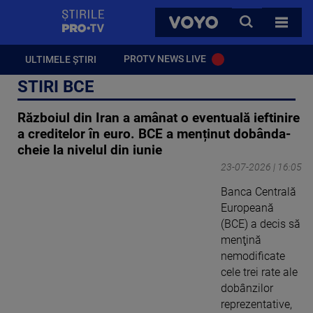
StirilePROTV
CAUTA
VOYO
TOATE 
PROTV NEWS LIVE
ULTIMELE ȘTIRI
STIRI BCE
Războiul din Iran a amânat o eventuală ieftinire
a creditelor în euro. BCE a menținut dobânda-
cheie la nivelul din iunie
23-07-2026 | 16:05
Banca Centrală
Europeană
(BCE) a decis să
menţină
nemodificate
cele trei rate ale
dobânzilor
reprezentative,