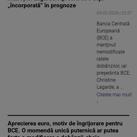
„încorporată” în prognoze
05-02-2026 | 22:07
Banca Centrală
Europeană
(BCE) a
menţinut
nemodificate
ratele
dobânzilor, iar
preşedinta BCE,
Christine
Lagarde, a ...
Citeste mai mult
›
Aprecierea euro, motiv de îngrijorare pentru
BCE. O momendă unică puternică ar putea