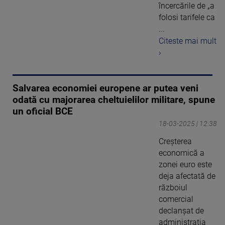
încercările de „a
folosi tarifele ca
...
Citeste mai mult
›
Salvarea economiei europene ar putea veni
odată cu majorarea cheltuielilor militare, spune
un oficial BCE
18-03-2025 | 12:38
Creşterea
economică a
zonei euro este
deja afectată de
războiul
comercial
declanşat de
administraţia