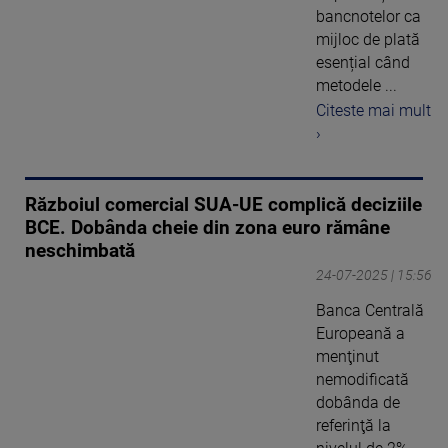
bancnotelor ca
mijloc de plată
esențial când
metodele ...
Citeste mai mult
›
Războiul comercial SUA-UE complică deciziile
BCE. Dobânda cheie din zona euro rămâne
neschimbată
24-07-2025 | 15:56
Banca Centrală
Europeană a
menţinut
nemodificată
dobânda de
referinţă la