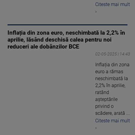
Citeste mai mult
›
Inflația din zona euro, neschimbată la 2,2% în
aprilie, lăsând deschisă calea pentru noi
reduceri ale dobânzilor BCE
02-05-2025 | 14:43
Inflația din zona
euro a rămas
neschimbată la
2,2% în aprilie,
ratând
așteptările
privind o
scădere, arată ...
Citeste mai mult
›