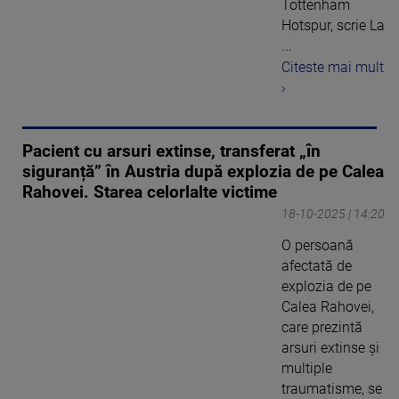
Tottenham
Hotspur, scrie La
...
Citeste mai mult
›
Pacient cu arsuri extinse, transferat „în
siguranță” în Austria după explozia de pe Calea
Rahovei. Starea celorlalte victime
18-10-2025 | 14:20
O persoană
afectată de
explozia de pe
Calea Rahovei,
care prezintă
arsuri extinse și
multiple
traumatisme, se