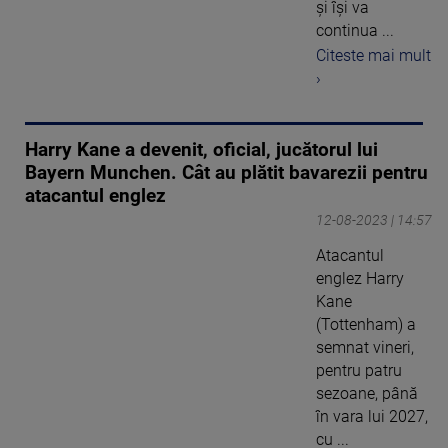
şi îşi va
continua ...
Citeste mai mult
›
Harry Kane a devenit, oficial, jucătorul lui
Bayern Munchen. Cât au plătit bavarezii pentru
atacantul englez
12-08-2023 | 14:57
Atacantul
englez Harry
Kane
(Tottenham) a
semnat vineri,
pentru patru
sezoane, până
în vara lui 2027,
cu ...