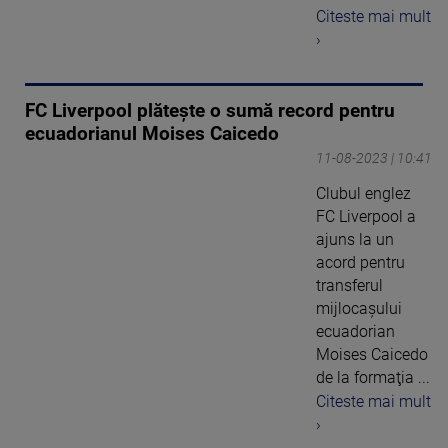
Citeste mai mult
›
FC Liverpool plăteşte o sumă record pentru
ecuadorianul Moises Caicedo
11-08-2023 | 10:41
Clubul englez
FC Liverpool a
ajuns la un
acord pentru
transferul
mijlocaşului
ecuadorian
Moises Caicedo
de la formaţia ...
Citeste mai mult
›