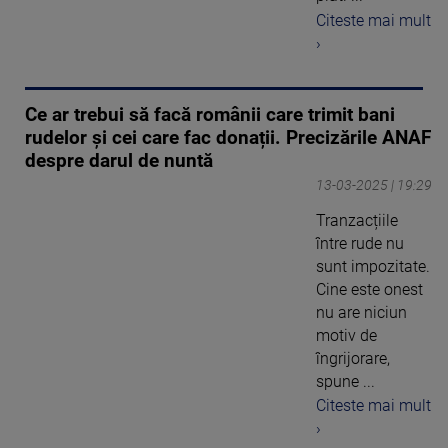
Citeste mai mult
›
Ce ar trebui să facă românii care trimit bani
rudelor și cei care fac donații. Precizările ANAF
despre darul de nuntă
13-03-2025 | 19:29
Tranzacțiile
între rude nu
sunt impozitate.
Cine este onest
nu are niciun
motiv de
îngrijorare,
spune ...
Citeste mai mult
›