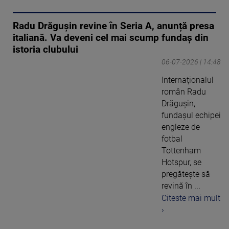
Radu Drăgușin revine în Seria A, anunță presa
italiană. Va deveni cel mai scump fundaș din
istoria clubului
06-07-2026 | 14:48
Internaţionalul
român Radu
Drăguşin,
fundaşul echipei
engleze de
fotbal
Tottenham
Hotspur, se
pregăteşte să
revină în ...
Citeste mai mult
›