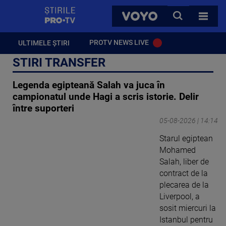
StirilePROTV
CAUTA
VOYO
TOATE 
PROTV NEWS LIVE
ULTIMELE ȘTIRI
STIRI TRANSFER
Legenda egipteană Salah va juca în
campionatul unde Hagi a scris istorie. Delir
între suporteri
05-08-2026 | 14:14
Starul egiptean
Mohamed
Salah, liber de
contract de la
plecarea de la
Liverpool, a
sosit miercuri la
Istanbul pentru