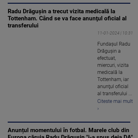
Radu Drăguşin a trecut vizita medicală la
Tottenham. Când se va face anunţul oficial al
transferului
11-01-2024 | 10:31
Fundaşul Radu
Drăguşin a
efectuat,
miercuri, vizita
medicală la
Tottenham, iar
anunţul oficial
al transferului ...
Citeste mai mult
›
Anunțul momentului în fotbal. Marele club din
Europa căruia Radu Drăgușin "i-a spus deja DA"