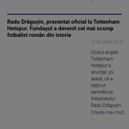
›
Radu Drăguşin, prezentat oficial la Tottenham
Hotspur. Fundașul a devenit cel mai scump
fotbalist român din istorie
11-01-2024 | 21:31
Clubul englez
Tottenham
Hotspur a
anunţat, joi
seară, că a
obţinut
semnătura
fotbalistului
Radu Drăguşin.
Citeste mai mult
›