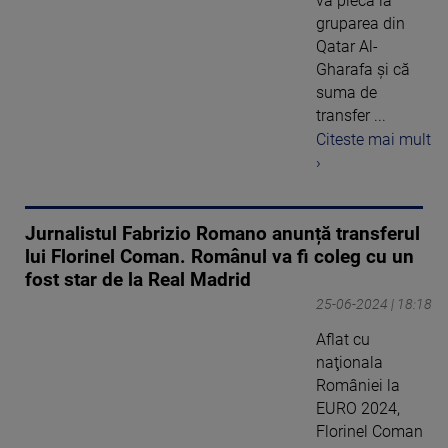
va pleca la
gruparea din
Qatar Al-
Gharafa şi că
suma de
transfer ...
Citeste mai mult
›
Jurnalistul Fabrizio Romano anunță transferul
lui Florinel Coman. Românul va fi coleg cu un
fost star de la Real Madrid
25-06-2024 | 18:18
Aflat cu
naţionala
României la
EURO 2024,
Florinel Coman