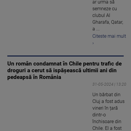
ar urma să
semneze cu
clubul Al
Gharafa, Qatar,
a ...
Citeste mai mult
›
Un român condamnat în Chile pentru trafic de
droguri a cerut să ispășească ultimii ani din
pedeapsă în România
31-05-2024 | 13:20
Un bărbat din
Cluj a fost adus
vineri în țară
dintr-o
închisoare din
Chile. El a fost