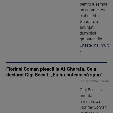
pentru a semna
un contract cu
clubul Al
Gharafa, a
anunţat,
duminică,
gruparea din ...
Citeste mai mult
›
Florinel Coman pleacă la Al-Gharafa. Ce a
declarat Gigi Becali. „Eu nu puteam să spun”
03-07-2024 | 19:45
Gigi Becali a
anunţat,
miercuri, că
Florinel Coman