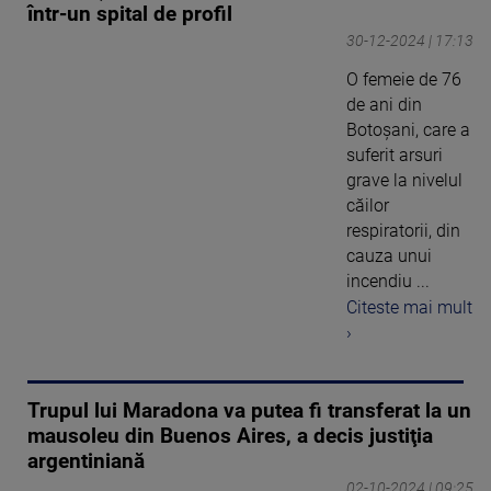
într-un spital de profil
30-12-2024 | 17:13
O femeie de 76
de ani din
Botoşani, care a
suferit arsuri
grave la nivelul
căilor
respiratorii, din
cauza unui
incendiu ...
Citeste mai mult
›
Trupul lui Maradona va putea fi transferat la un
mausoleu din Buenos Aires, a decis justiţia
argentiniană
02-10-2024 | 09:25