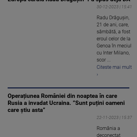
30-12-2023 | 15:41
Radu Drăgușin,
21 de ani, care,
sâmbătă, a fost
eroul celor de la
Genoa în meciul
cu Inter Milano,
scor ...
Citeste mai mult
›
Operațiunea României din noaptea în care
Rusia a invadat Ucraina. ”Sunt puțini oameni
care știu asta”
22-11-2023 | 15:37
România a
deconectat