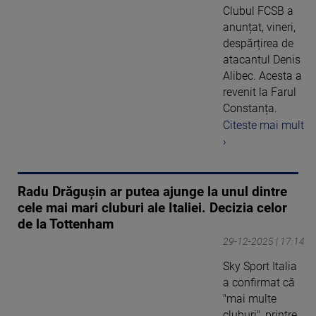
Clubul FCSB a
anunțat, vineri,
despărțirea de
atacantul Denis
Alibec. Acesta a
revenit la Farul
Constanța.
Citeste mai mult
›
Radu Drăgușin ar putea ajunge la unul dintre
cele mai mari cluburi ale Italiei. Decizia celor
de la Tottenham
29-12-2025 | 17:14
Sky Sport Italia
a confirmat că
"mai multe
cluburi", printre