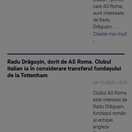
care AS Roma,
sunt interesate
de Radu
Drăguşin, ...
Citeste mai mult
›
Radu Drăguşin, dorit de AS Roma. Clubul
italian ia în considerare transferul fundaşului
de la Tottenham
24-12-2025 | 15:32
Clubul AS Roma
este interesat de
Radu Drăguşin,
fundaşul român
al echipei
engleze