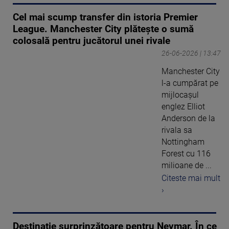
Cel mai scump transfer din istoria Premier
League. Manchester City plătește o sumă
colosală pentru jucătorul unei rivale
26-06-2026 | 13:47
Manchester City
l-a cumpărat pe
mijlocașul
englez Elliot
Anderson de la
rivala sa
Nottingham
Forest cu 116
milioane de ...
Citeste mai mult
›
Destinație surprinzătoare pentru Neymar. În ce