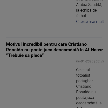
Arabia Saudită,
la echipa de
fotbal ...
Citeste mai mult
›
Motivul incredibil pentru care Cristiano
Ronaldo nu poate juca deocamdată la Al-Nassr.
”Trebuie să plece”
06-01-2023 | 08:53
Celebrul
fotbalist
portughez
Cristiano
Ronaldo nu
poate juca
deocamdată la