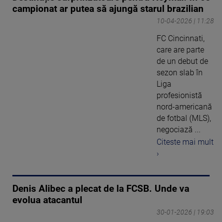
campionat ar putea să ajungă starul brazilian
10-04-2026 | 11:28
FC Cincinnati,
care are parte
de un debut de
sezon slab în
Liga
profesionistă
nord-americană
de fotbal (MLS),
negociază ...
Citeste mai mult
›
Denis Alibec a plecat de la FCSB. Unde va
evolua atacantul
30-01-2026 | 19:03