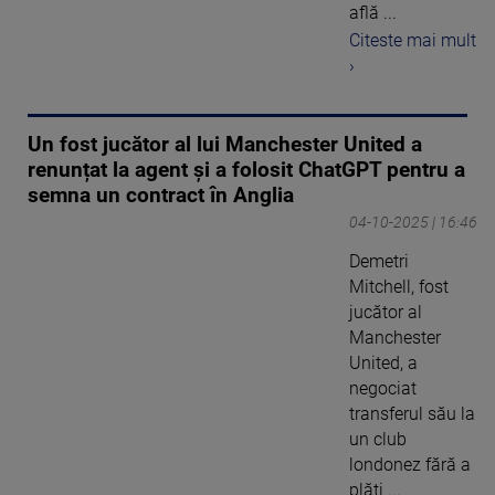
află ...
Citeste mai mult
›
Un fost jucător al lui Manchester United a
renunțat la agent și a folosit ChatGPT pentru a
semna un contract în Anglia
04-10-2025 | 16:46
Demetri
Mitchell, fost
jucător al
Manchester
United, a
negociat
transferul său la
un club
londonez fără a
plăti ...