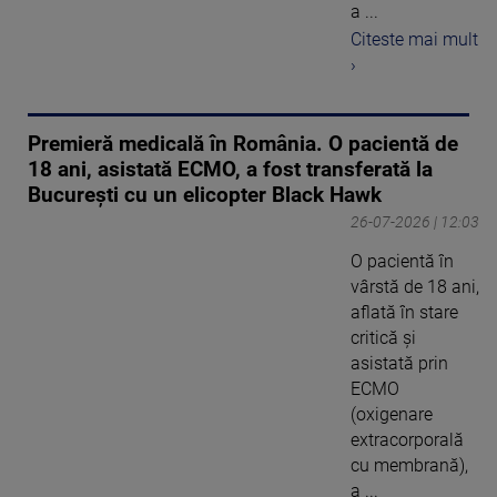
a ...
Citeste mai mult
›
Premieră medicală în România. O pacientă de
18 ani, asistată ECMO, a fost transferată la
București cu un elicopter Black Hawk
26-07-2026 | 12:03
O pacientă în
vârstă de 18 ani,
aflată în stare
critică și
asistată prin
ECMO
(oxigenare
extracorporală
cu membrană),
a ...