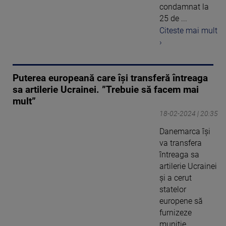
condamnat la
25 de ...
Citeste mai mult
›
Puterea europeană care își transferă întreaga
sa artilerie Ucrainei. ”Trebuie să facem mai
mult”
18-02-2024 | 20:35
Danemarca își
va transfera
întreaga sa
artilerie Ucrainei
și a cerut
statelor
europene să
furnizeze
muniție ...