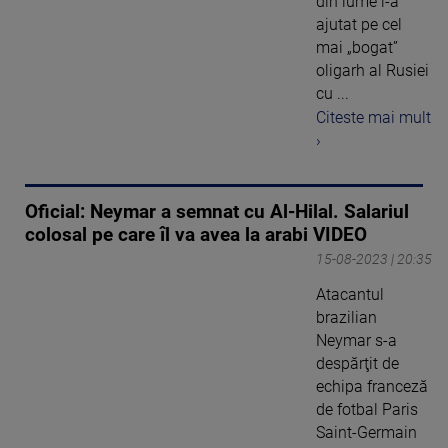
din lume l-a
ajutat pe cel
mai „bogat”
oligarh al Rusiei
cu ...
Citeste mai mult
›
Oficial: Neymar a semnat cu Al-Hilal. Salariul
colosal pe care îl va avea la arabi VIDEO
15-08-2023 | 20:35
Atacantul
brazilian
Neymar s-a
despărţit de
echipa franceză
de fotbal Paris
Saint-Germain