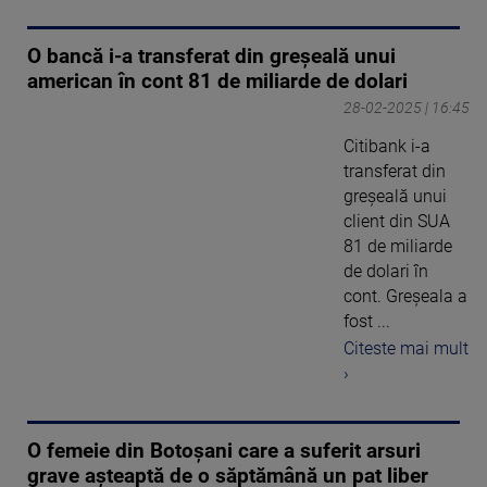
O bancă i-a transferat din greșeală unui
american în cont 81 de miliarde de dolari
28-02-2025 | 16:45
Citibank i-a
transferat din
greșeală unui
client din SUA
81 de miliarde
de dolari în
cont. Greșeala a
fost ...
Citeste mai mult
›
O femeie din Botoşani care a suferit arsuri
grave aşteaptă de o săptămână un pat liber