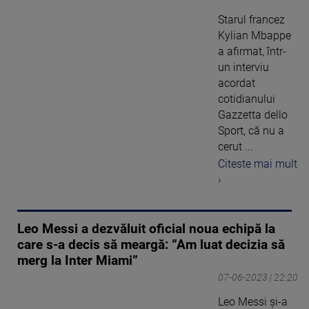
Starul francez
Kylian Mbappe
a afirmat, într-
un interviu
acordat
cotidianului
Gazzetta dello
Sport, că nu a
cerut ...
Citeste mai mult
›
Leo Messi a dezvăluit oficial noua echipă la
care s-a decis să meargă: ”Am luat decizia să
merg la Inter Miami”
07-06-2023 | 22:20
Leo Messi și-a