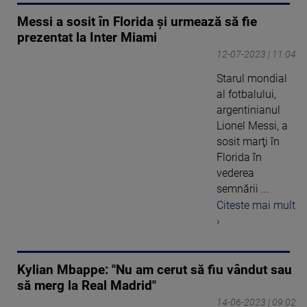
Messi a sosit în Florida şi urmează să fie
prezentat la Inter Miami
12-07-2023 | 11:04
Starul mondial
al fotbalului,
argentinianul
Lionel Messi, a
sosit marţi în
Florida în
vederea
semnării ...
Citeste mai mult
›
Kylian Mbappe: "Nu am cerut să fiu vândut sau
să merg la Real Madrid"
14-06-2023 | 09:02