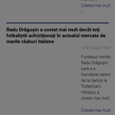
Citeste mai mult
›
Radu Drăguşin a costat mai mult decât toţi
fotbaliştii achiziţionaţi în actualul mercato de
marile cluburi italiene
16-01-2024 | 19:07
Fundaşul român
Radu Drăguşin,
care s-a
transferat recent
de la Genoa la
Tottenham
Hotspur, a
costat mai mult
...
Citeste mai mult