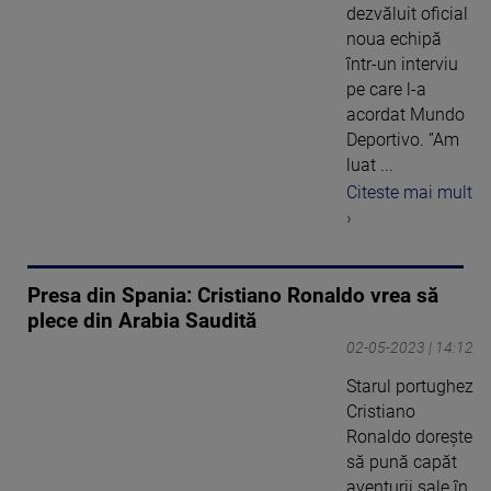
dezvăluit oficial
noua echipă
într-un interviu
pe care l-a
acordat Mundo
Deportivo. ”Am
luat ...
Citeste mai mult
›
Presa din Spania: Cristiano Ronaldo vrea să
plece din Arabia Saudită
02-05-2023 | 14:12
Starul portughez
Cristiano
Ronaldo doreşte
să pună capăt
aventurii sale în