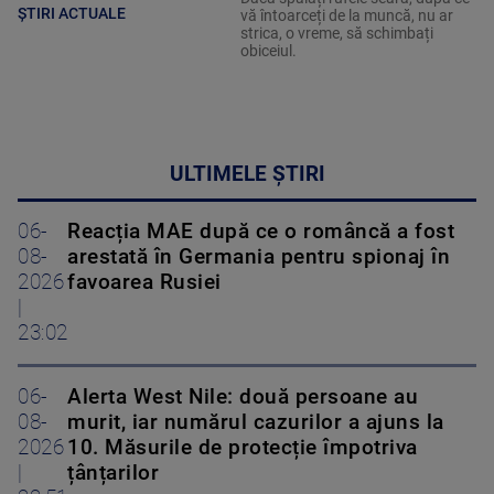
ȘTIRI ACTUALE
vă întoarceți de la muncă, nu ar
strica, o vreme, să schimbați
obiceiul.
ULTIMELE ȘTIRI
06-
Reacția MAE după ce o româncă a fost
08-
arestată în Germania pentru spionaj în
2026
favoarea Rusiei
|
23:02
06-
Alerta West Nile: două persoane au
08-
murit, iar numărul cazurilor a ajuns la
2026
10. Măsurile de protecție împotriva
|
țânțarilor