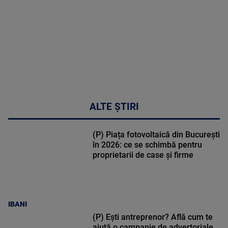
47:43
ALTE ȘTIRI
(P) Piața fotovoltaică din București
în 2026: ce se schimbă pentru
proprietarii de case și firme
IBANI
(P) Ești antreprenor? Află cum te
ajută o campanie de advertoriale