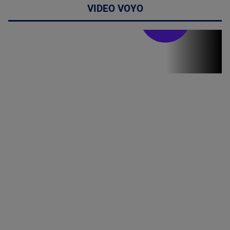
VIDEO VOYO
Stirile PRO TV
Stirile PRO
TV # 19.00 -
06 August
2026
MAI
MULTE
DETALII