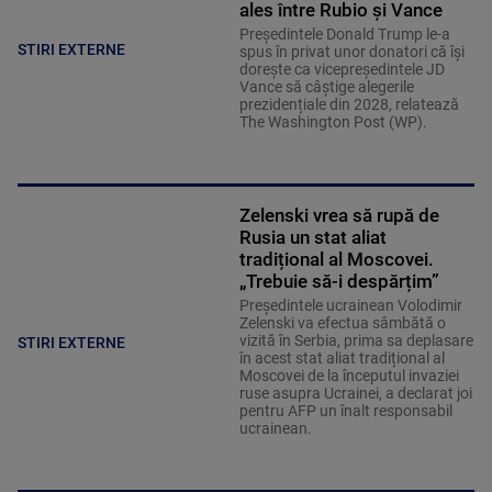
ales între Rubio și Vance
Președintele Donald Trump le-a
STIRI EXTERNE
spus în privat unor donatori că își
dorește ca vicepreședintele JD
Vance să câștige alegerile
prezidențiale din 2028, relatează
The Washington Post (WP).
Zelenski vrea să rupă de
Rusia un stat aliat
tradițional al Moscovei.
„Trebuie să-i despărțim”
Președintele ucrainean Volodimir
Zelenski va efectua sâmbătă o
vizită în Serbia, prima sa deplasare
STIRI EXTERNE
în acest stat aliat tradițional al
Moscovei de la începutul invaziei
ruse asupra Ucrainei, a declarat joi
pentru AFP un înalt responsabil
ucrainean.