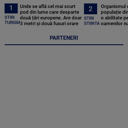
Unde se află cel mai scurt
Organismul 
1
2
pod din lume care desparte
populație di
STIRI
două țări europene. Are doar
o abilitate p
STIRI
TURISM
3 metri și două fusuri orare
oamenilor nu
STIINTA
PARTENERI