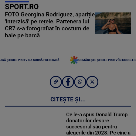
SPORT.RO
FOTO Georgina Rodriguez, apariție
'interzisă' pe rețele. Partenera lui
CR7 s-a fotografiat în costum de
baie pe barcă
UGĂ ȘTIRILE PROTV CA SURSĂ PREFERATĂ
URMĂREȘTE ȘTIRILE PROTV ÎN GOOGLE 
CITEȘTE ȘI...
Ce le-a spus Donald Trump
donatorilor despre
succesorul său pentru
alegerile din 2028. Pe cine a