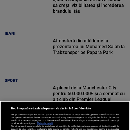
să crești vizibilitatea și încrederea
brandului tău
IBANI
Atmosferă din altă lume la
prezentarea lui Mohamed Salah la
Trabzonspor pe Papara Park
SPORT
A plecat de la Manchester City
pentru 50.000.000€ și a semnat cu
alt club din Premier League!
Nouă ne pasă ca datele tale personale să rămână confidențiale
Noi și partenerii noștri
201
stocăm și/sau accesăm informații pe dispozitivul dvs., precum identificatorii cookie
unici pentru prelucrarea datelor cu caracter personal. Puteți accepta sau gestiona alegerile dvs. făcând clic mai jos
sau în orice moment, pe pagina cu politica de confidențialitate. Aceste alegeri vor fi raportate partenerilor noștri și
nu vă vor afecta navigarea.
Mai multe detalii
Noi si partenerii nostri (retelele de socializare si agentiile de publicitate partenere, precum si furnizorii nostri de
SPORT
servicii de date analitice) prelucram date pentru a permite website-ului sa functioneze, pentru a personaliza