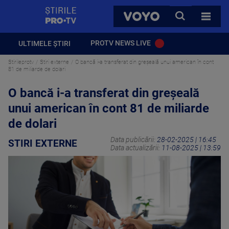
StirilePROTV
CAUTA
VOYO
TOATE 
PROTV NEWS LIVE
ULTIMELE ȘTIRI
Stirileprotv
Stiri externe
O bancă i-a transferat din greșeală unui american în cont
81 de miliarde de dolari
O bancă i-a transferat din greșeală
unui american în cont 81 de miliarde
de dolari
Data publicării:
28-02-2025 | 16:45
STIRI EXTERNE
Data actualizării:
11-08-2025 | 13:59