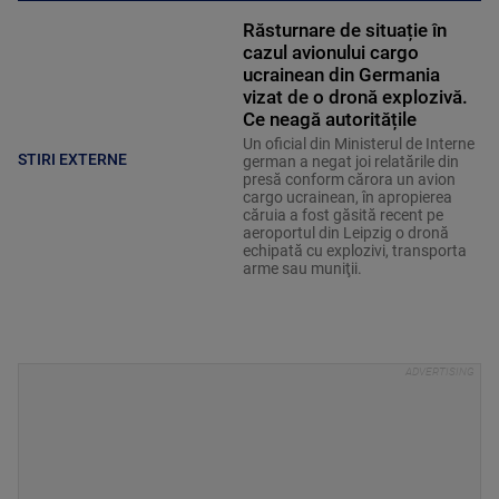
Răsturnare de situație în
cazul avionului cargo
ucrainean din Germania
vizat de o dronă explozivă.
Ce neagă autoritățile
Un oficial din Ministerul de Interne
STIRI EXTERNE
german a negat joi relatările din
presă conform cărora un avion
cargo ucrainean, în apropierea
căruia a fost găsită recent pe
aeroportul din Leipzig o dronă
echipată cu explozivi, transporta
arme sau muniţii.