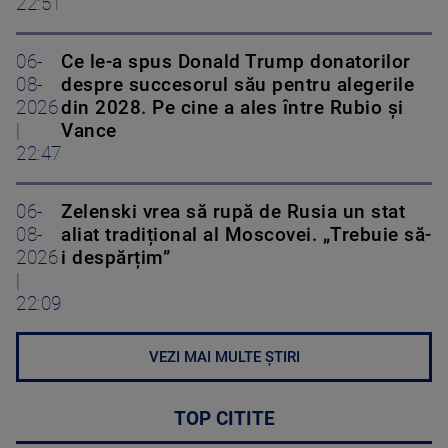
22:51
06-
Ce le-a spus Donald Trump donatorilor
08-
despre succesorul său pentru alegerile
2026
din 2028. Pe cine a ales între Rubio și
|
Vance
22:47
06-
Zelenski vrea să rupă de Rusia un stat
08-
aliat tradițional al Moscovei. „Trebuie să-
2026
i despărțim”
|
22:09
VEZI MAI MULTE ȘTIRI
TOP CITITE