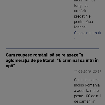
litoral. Mii de
turiști au
urmărit
pregătirile
pentru Ziua
Marinei
Citeste mai mult
›
Cum reușesc românii să se relaxeze în
aglomerația de pe litoral. ”E criminal să intri în
apă”
11-08-2019 | 20:31
Canicula care a
încins România
a adus la mare
peste 100 de mii
de oameni în