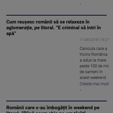
›
Cum reușesc românii să se relaxeze în
aglomerație, pe litoral. ”E criminal să intri în
apă”
11-08-2019 | 19:27
Canicula care a
încins România
a adus la mare
peste 100 de mii
de oameni în
acest weekend.
Citeste mai mult
›
Românii care s-au îmbogățit în weekend pe