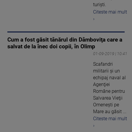
turiști.
Citeste mai mult
›
Cum a fost găsit tânărul din Dâmboviţa care a
salvat de la înec doi copii, în Olimp
01-09-2019 | 10:41
Scafandri
militarii şi un
echipaj naval al
Agenţiei
Române pentru
Salvarea Vieţii
Omeneşti pe
Mare au găsit ...
Citeste mai mult
›