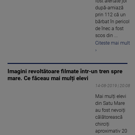
fost alertate joi
după-amiază
prin 112 că un
bărbat în pericol
de înec a fost
scos din ...
Citeste mai mult
›
Imagini revoltătoare filmate într-un tren spre
mare. Ce făceau mai mulți elevi
14-08-2019 | 20:08
Mai mulți elevi
din Satu Mare
au fost nevoiți
călătorească
chirciți
aproximativ 20