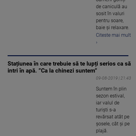
de caniculă au
sosit în valuri
pentru soare,
baie și relaxare.
Citeste mai mult
›
Stațiunea în care trebuie să te lupți serios ca să
intri în apă. ”Ca la chinezi suntem”
09-08-2019 | 21:43
Suntem în plin
sezon estival,
iar valul de
turişti s-a
revărsat atât pe
şosele, cât şi pe
plajă.