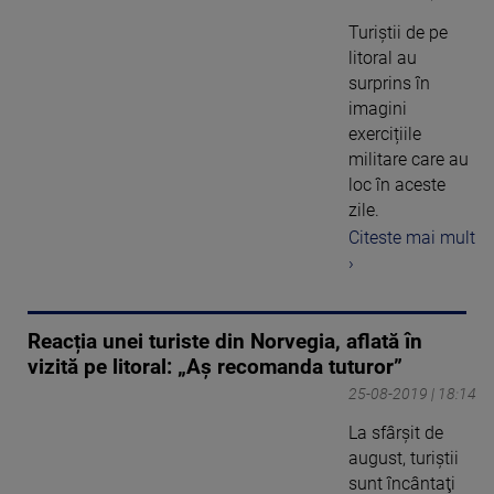
Turiștii de pe
litoral au
surprins în
imagini
exercițiile
militare care au
loc în aceste
zile.
Citeste mai mult
›
Reacția unei turiste din Norvegia, aflată în
vizită pe litoral: „Aș recomanda tuturor”
25-08-2019 | 18:14
La sfârşit de
august, turiştii
sunt încântaţi