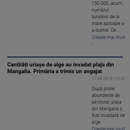
150.000, acum,
numărul
turiștilor de la
mare aproape s-
a dublat. De ...
Citeste mai mult
›
Cantități uriașe de alge au invadat plaja din
Mangalia. Primăria a trimis un angajat
17-08-2019 | 12:50
După ploile
abundente de
pe litoral, plaja
din Mangalia a
fost invadată de
alge.
Citeste mai mult