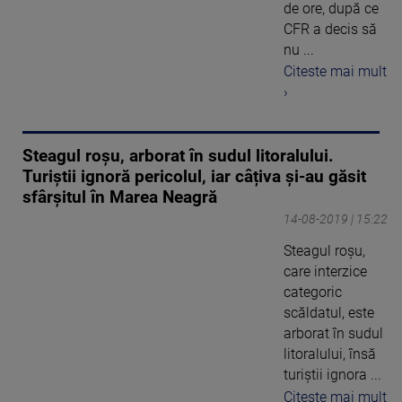
de ore, după ce
CFR a decis să
nu ...
Citeste mai mult
›
Steagul roşu, arborat în sudul litoralului.
Turiştii ignoră pericolul, iar câțiva și-au găsit
sfârșitul în Marea Neagră
14-08-2019 | 15:22
Steagul roşu,
care interzice
categoric
scăldatul, este
arborat în sudul
litoralului, însă
turiştii ignora ...
Citeste mai mult