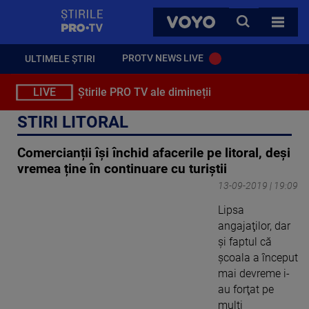
StirilePROTV
CAUTA
VOYO
TOATE 
PROTV NEWS LIVE
ULTIMELE ȘTIRI
LIVE
Știrile PRO TV ale dimineții
STIRI LITORAL
Comercianții își închid afacerile pe litoral, deși
vremea ține în continuare cu turiștii
13-09-2019 | 19:09
Lipsa
angajaţilor, dar
şi faptul că
şcoala a început
mai devreme i-
au forţat pe
mulţi