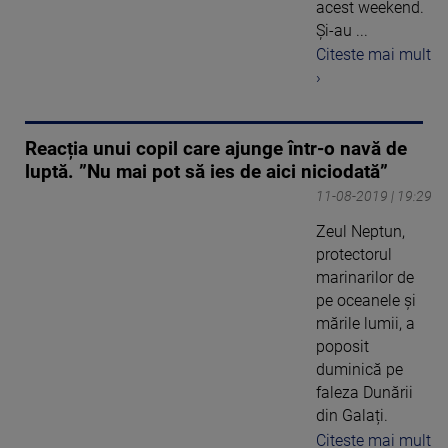
acest weekend.
Și-au ...
Citeste mai mult
›
Reacția unui copil care ajunge într-o navă de
luptă. ”Nu mai pot să ies de aici niciodată”
11-08-2019 | 19:29
Zeul Neptun,
protectorul
marinarilor de
pe oceanele și
mările lumii, a
poposit
duminică pe
faleza Dunării
din Galați.
Citeste mai mult