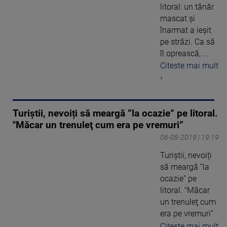
litoral: un tânăr
mascat şi
înarmat a ieşit
pe străzi. Ca să
îl oprească, ...
Citeste mai mult
›
Turiștii, nevoiți să meargă ”la ocazie” pe litoral.
"Măcar un trenuleţ cum era pe vremuri”
06-08-2019 | 19:19
Turiștii, nevoiți
să meargă ”la
ocazie” pe
litoral. "Măcar
un trenuleţ cum
era pe vremuri”
Citeste mai mult