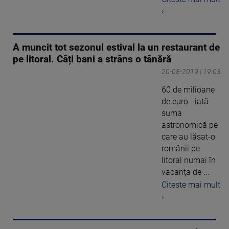
›
A muncit tot sezonul estival la un restaurant de
pe litoral. Câți bani a strâns o tânără
20-08-2019 | 19:03
60 de milioane
de euro - iată
suma
astronomică pe
care au lăsat-o
românii pe
litoral numai în
vacanţa de ...
Citeste mai mult
›