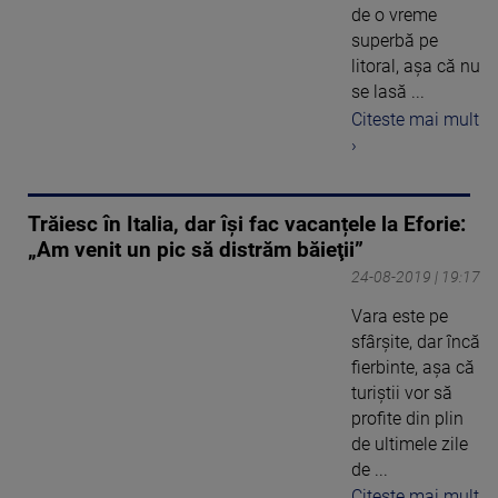
de o vreme
superbă pe
litoral, aşa că nu
se lasă ...
Citeste mai mult
›
Trăiesc în Italia, dar își fac vacanțele la Eforie:
„Am venit un pic să distrăm băieţii”
24-08-2019 | 19:17
Vara este pe
sfârşite, dar încă
fierbinte, aşa că
turiştii vor să
profite din plin
de ultimele zile
de ...
Citeste mai mult