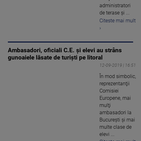
administratori
de terase şi ...
Citeste mai mult
›
Ambasadori, oficiali C.E. și elevi au strâns
gunoaiele lăsate de turiști pe litoral
12-09-2019 | 16:51
În mod simbolic,
reprezentanţii
Comisiei
Europene, mai
mulţi
ambasadori la
Bucureşti şi mai
multe clase de
elevi ...