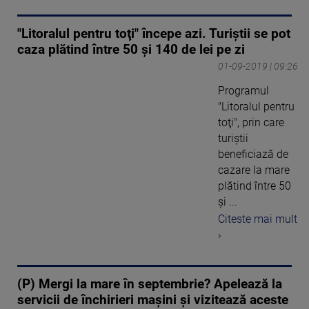
"Litoralul pentru toţi" începe azi. Turiştii se pot
caza plătind între 50 şi 140 de lei pe zi
01-09-2019 | 09:26
Programul
"Litoralul pentru
toţi", prin care
turiştii
beneficiază de
cazare la mare
plătind între 50
şi ...
Citeste mai mult
›
(P) Mergi la mare în septembrie? Apelează la
servicii de închirieri mașini și vizitează aceste