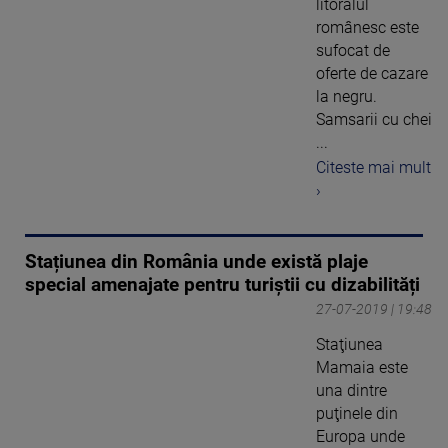
litoralul
românesc este
sufocat de
oferte de cazare
la negru.
Samsarii cu chei
...
Citeste mai mult
›
Stațiunea din România unde există plaje
special amenajate pentru turiștii cu dizabilități
27-07-2019 | 19:48
Staţiunea
Mamaia este
una dintre
puţinele din
Europa unde