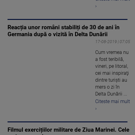
›
Reacția unor români stabiliți de 30 de ani în
Germania după o vizită în Delta Dunării
17-08-2019 | 07:05
Cum vremea nu
a fost teribilă,
vineri, pe litoral,
cei mai inspiraţi
dintre turişti au
mers o zi în
Delta Dunării ...
Citeste mai mult
›
Filmul exercițiilor militare de Ziua Marinei. Cele