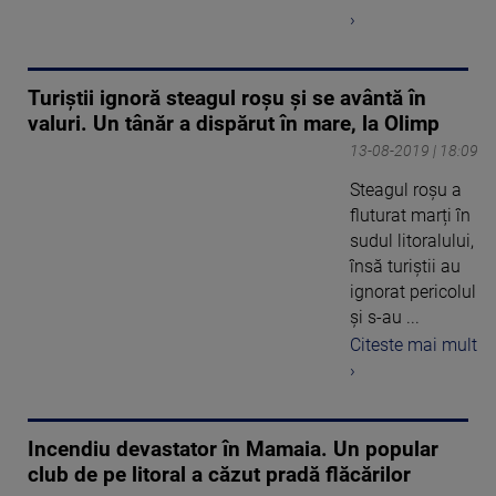
›
Turiștii ignoră steagul roșu și se avântă în
valuri. Un tânăr a dispărut în mare, la Olimp
13-08-2019 | 18:09
Steagul roşu a
fluturat marți în
sudul litoralului,
însă turiştii au
ignorat pericolul
şi s-au ...
Citeste mai mult
›
Incendiu devastator în Mamaia. Un popular
club de pe litoral a căzut pradă flăcărilor