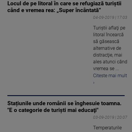
Locul de pe litoral în care se refugiază turiștii
când e vremea rea: „Super încântată”
04-09-2019 | 17:03
Turiştii aflaţi pe
litoral încearcă
să găsească
alternative de
distracţie, mai
ales atunci când
vremea se ...
Citeste mai mult
›
Stațiunile unde românii se înghesuie toamna.
"E o categorie de turişti mai educaţi"
03-09-2019 | 20:07
Temperaturile