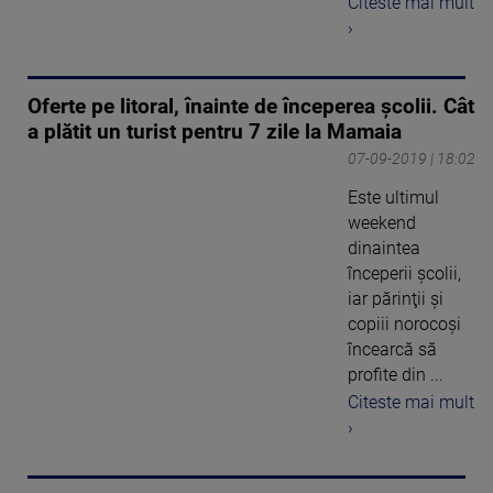
Citeste mai mult
›
Oferte pe litoral, înainte de începerea școlii. Cât
a plătit un turist pentru 7 zile la Mamaia
07-09-2019 | 18:02
Este ultimul
weekend
dinaintea
începerii şcolii,
iar părinţii şi
copiii norocoşi
încearcă să
profite din ...
Citeste mai mult
›