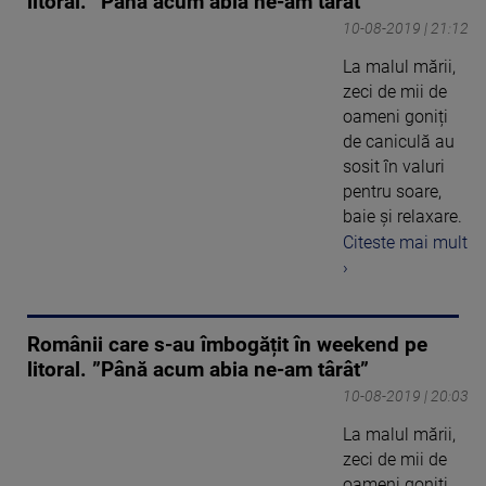
litoral. ”Până acum abia ne-am târât”
10-08-2019 | 21:12
La malul mării,
zeci de mii de
oameni goniți
de caniculă au
sosit în valuri
pentru soare,
baie și relaxare.
Citeste mai mult
›
Românii care s-au îmbogățit în weekend pe
litoral. ”Până acum abia ne-am târât”
10-08-2019 | 20:03
La malul mării,
zeci de mii de
oameni goniți