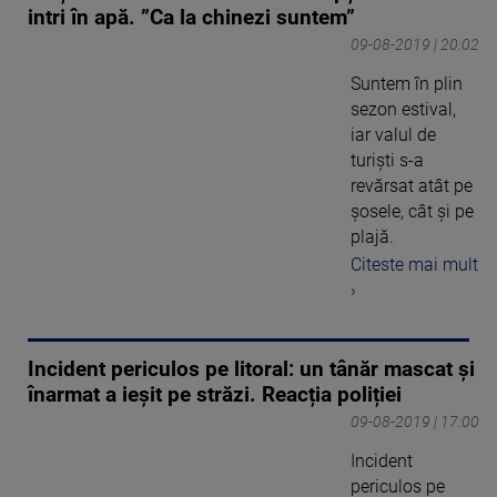
intri în apă. ”Ca la chinezi suntem”
09-08-2019 | 20:02
Suntem în plin
sezon estival,
iar valul de
turişti s-a
revărsat atât pe
şosele, cât şi pe
plajă.
Citeste mai mult
›
Incident periculos pe litoral: un tânăr mascat şi
înarmat a ieşit pe străzi. Reacția poliției
09-08-2019 | 17:00
Incident
periculos pe