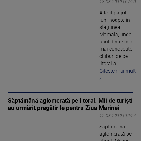
13-08-2019 | 07:20
A fost pârjol
luni-noapte în
stațiunea
Mamaia, unde
unul dintre cele
mai cunoscute
cluburi de pe
litoral a ...
Citeste mai mult
›
Săptămână aglomerată pe litoral. Mii de turiști
au urmărit pregătirile pentru Ziua Marinei
12-08-2019 | 12:24
Săptămână
aglomerată pe