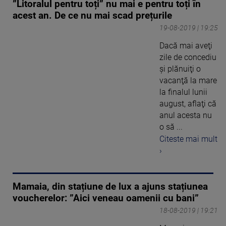
”Litoralul pentru toți” nu mai e pentru toți în
acest an. De ce nu mai scad prețurile
19-08-2019 | 19:25
Dacă mai aveţi
zile de concediu
şi plănuiţi o
vacanţă la mare
la finalul lunii
august, aflaţi că
anul acesta nu
o să ...
Citeste mai mult
›
Mamaia, din stațiune de lux a ajuns stațiunea
voucherelor: ”Aici veneau oamenii cu bani”
18-08-2019 | 19:21