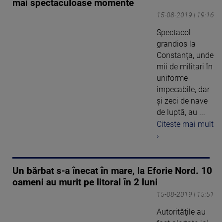
mai spectaculoase momente
15-08-2019 | 19:16
Spectacol
grandios la
Constanța, unde
mii de militari în
uniforme
impecabile, dar
şi zeci de nave
de luptă, au ...
Citeste mai mult
›
Un bărbat s-a înecat în mare, la Eforie Nord. 10
oameni au murit pe litoral în 2 luni
15-08-2019 | 15:51
Autorităţile au