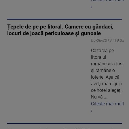
›
Țepele de pe pe litoral. Camere cu gândaci,
locuri de joacă periculoase și gunoaie
05-08-2019 | 19:35
Cazarea pe
litoralul
românesc a fost
şi rămâne o
loterie. Aşa că
aveţi mare grijă
ce hotel alegeţi.
Nu vă ...
Citeste mai mult
›