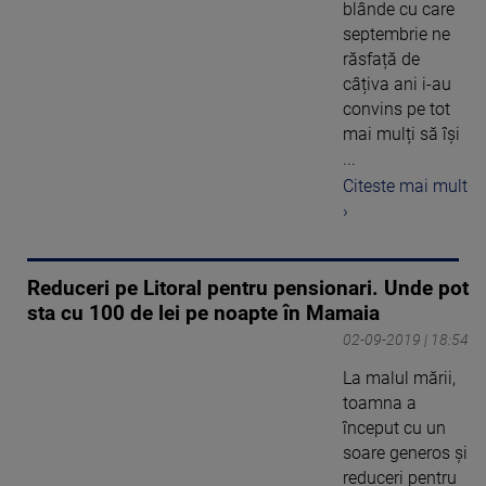
blânde cu care
septembrie ne
răsfață de
câțiva ani i-au
convins pe tot
mai mulți să își
...
Citeste mai mult
›
Reduceri pe Litoral pentru pensionari. Unde pot
sta cu 100 de lei pe noapte în Mamaia
02-09-2019 | 18:54
La malul mării,
toamna a
început cu un
soare generos și
reduceri pentru