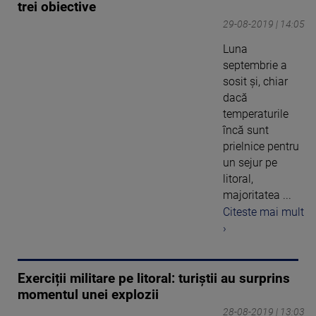
trei obiective
29-08-2019 | 14:05
Luna
septembrie a
sosit și, chiar
dacă
temperaturile
încă sunt
prielnice pentru
un sejur pe
litoral,
majoritatea ...
Citeste mai mult
›
Exerciții militare pe litoral: turiștii au surprins
momentul unei explozii
28-08-2019 | 13:03