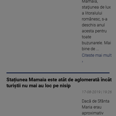
Mamaia,
staţiunea de lux
a litoralului
românesc, s-a
deschis anul
acesta pentru
toate
buzunarele. Mai
bine de ...
Citeste mai mult
›
Stațiunea Mamaia este atât de aglomerată încât
turiștii nu mai au loc pe nisip
17-08-2019 | 19:26
Dacă de Sfânta
Maria erau
aproximativ