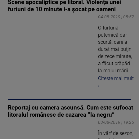
Scene apocaliptice pe litoral. Violența unei
furtuni de 10 minute i-a șocat pe oameni
04-08-2019 | 08:52
O furtună
puternică dar
scurtă, care a
durat mai puţin
de zece minute,
a făcut prăpăd
la malul mării.
Citeste mai mult
›
Reportaj cu camera ascunsă. Cum este sufocat
litoralul românesc de cazarea ”la negru”
03-08-2019 | 19:25
În vârf de sezon,