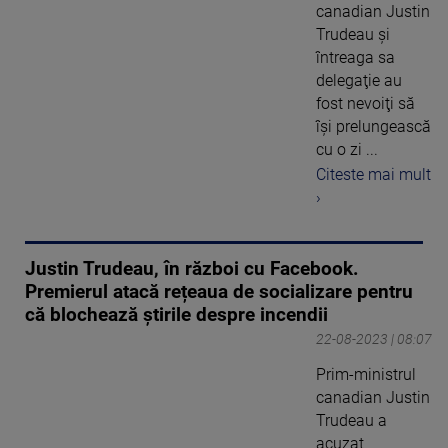
canadian Justin
Trudeau şi
întreaga sa
delegaţie au
fost nevoiţi să
îşi prelungească
cu o zi ...
Citeste mai mult
›
Justin Trudeau, în război cu Facebook.
Premierul atacă rețeaua de socializare pentru
că blochează știrile despre incendii
22-08-2023 | 08:07
Prim-ministrul
canadian Justin
Trudeau a
acuzat