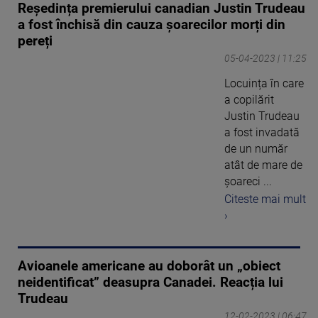
Reședința premierului canadian Justin Trudeau
a fost închisă din cauza șoarecilor morți din
pereți
05-04-2023 | 11:25
Locuința în care
a copilărit
Justin Trudeau
a fost invadată
de un număr
atât de mare de
șoareci ...
Citeste mai mult
›
Avioanele americane au doborât un „obiect
neidentificat” deasupra Canadei. Reacția lui
Trudeau
12-02-2023 | 06:47