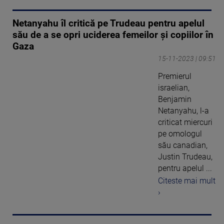
Netanyahu îl critică pe Trudeau pentru apelul
său de a se opri uciderea femeilor şi copiilor în
Gaza
15-11-2023 | 09:51
Premierul
israelian,
Benjamin
Netanyahu, l-a
criticat miercuri
pe omologul
său canadian,
Justin Trudeau,
pentru apelul ...
Citeste mai mult
›