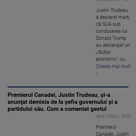
Justin Trudeau
a declarat marţi
că SUA sub
conducerea lui
Donald Trump
au declanşat un
„război
economic” cu ...
Citeste mai mult
›
Premierul Canadei, Justin Trudeau, şi-a
anunţat demisia de la şefia guvernului şi a
partidului său. Cum a comentat gestul
06-01-2025 | 18:33
Premierul
Canadei, Justin