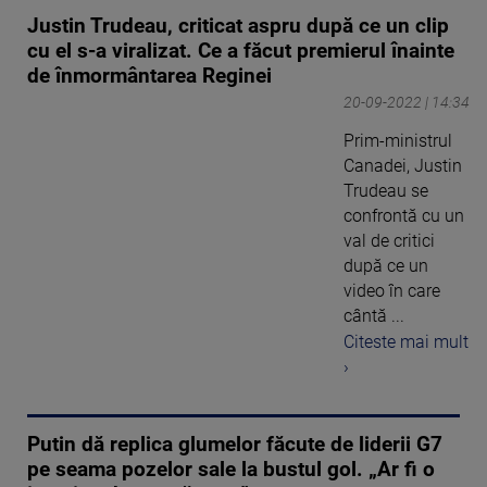
Justin Trudeau, criticat aspru după ce un clip
cu el s-a viralizat. Ce a făcut premierul înainte
de înmormântarea Reginei
20-09-2022 | 14:34
Prim-ministrul
Canadei, Justin
Trudeau se
confrontă cu un
val de critici
după ce un
video în care
cântă ...
Citeste mai mult
›
Putin dă replica glumelor făcute de liderii G7
pe seama pozelor sale la bustul gol. „Ar fi o