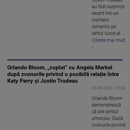
au fost surprinși
recent într-un
moment
romantic pe
iahtul luxos al ...
Citeste mai mult
›
Orlando Bloom, „cuplat” cu Angela Merkel
după zvonurile privind o posibilă relație între
Katy Perry și Justin Trudeau
05-08-2025 | 10:04
Orlando Bloom
demonstrează
că are simțul
umorului. După
zvonurile privind