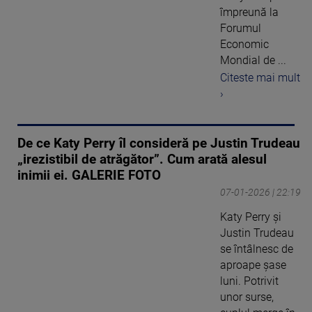
împreună la
Forumul
Economic
Mondial de ...
Citeste mai mult
›
De ce Katy Perry îl consideră pe Justin Trudeau
„irezistibil de atrăgător”. Cum arată alesul
inimii ei. GALERIE FOTO
07-01-2026 | 22:19
Katy Perry și
Justin Trudeau
se întâlnesc de
aproape șase
luni. Potrivit
unor surse,