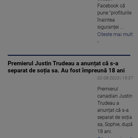
Facebook că
pune "profiturile
înaintea
siguranței ...
Citeste mai mult
›
Premierul Justin Trudeau a anunțat că s-a
separat de soția sa. Au fost împreună 18 ani
02-08-2023 | 19:57
Premierul
canadian Justin
Trudeau a
anunțat că s-a
separat de soția
sa, Sophie, după
18 ani.