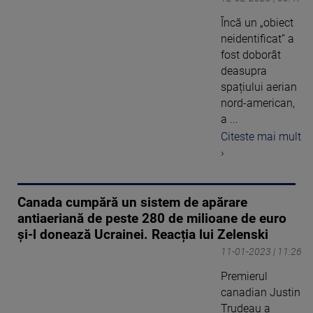
Încă un „obiect
neidentificat” a
fost doborât
deasupra
spațiului aerian
nord-american,
a ...
Citeste mai mult
›
Canada cumpără un sistem de apărare
antiaeriană de peste 280 de milioane de euro
şi-l donează Ucrainei. Reacția lui Zelenski
11-01-2023 | 11:26
Premierul
canadian Justin
Trudeau a