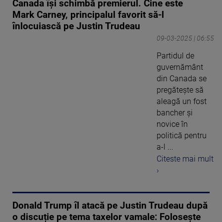
Canada își schimbă premierul. Cine este
Mark Carney, principalul favorit să-l
înlocuiască pe Justin Trudeau
09-03-2025 | 06:55
Partidul de
guvernământ
din Canada se
pregăteşte să
aleagă un fost
bancher şi
novice în
politică pentru
a-l ...
Citeste mai mult
›
Donald Trump îl atacă pe Justin Trudeau după
o discuție pe tema taxelor vamale: Folosește