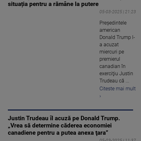
situația pentru a rămâne la putere
05-03-2025 | 21:23
Preşedintele
american
Donald Trump l-
a acuzat
miercuri pe
premierul
canadian în
exerciţiu Justin
Trudeau că ...
Citeste mai mult
›
Justin Trudeau îl acuză pe Donald Trump.
„Vrea să determine căderea economiei
canadiene pentru a putea anexa ţara”
05-03-2025 | 11:37