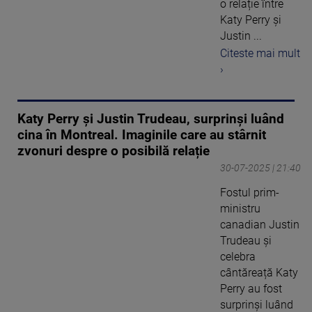
o relație între
Katy Perry și
Justin ...
Citeste mai mult
›
Katy Perry și Justin Trudeau, surprinși luând
cina în Montreal. Imaginile care au stârnit
zvonuri despre o posibilă relație
30-07-2025 | 21:40
Fostul prim-
ministru
canadian Justin
Trudeau și
celebra
cântăreață Katy
Perry au fost
surprinși luând