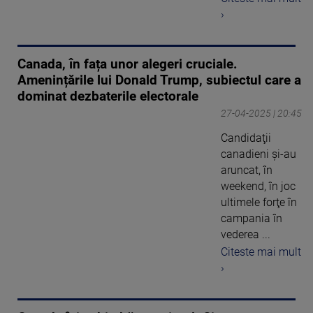
›
Canada, în fața unor alegeri cruciale.
Amenințările lui Donald Trump, subiectul care a
dominat dezbaterile electorale
27-04-2025 | 20:45
Candidaţii
canadieni şi-au
aruncat, în
weekend, în joc
ultimele forţe în
campania în
vederea ...
Citeste mai mult
›