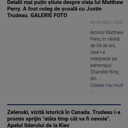
Detalii mai puțin știute despre viața lui Matthew
Perry. A fost coleg de școală cu Justin
Trudeau. GALERIE FOTO
29-10-2023 | 13:32
Actorul Matthew
Perry, în vârstă
de 54 de ani,
care l-a
interpretat pe
personajul
Chandler Bing
din ...
Citeste mai mult
›
Zelenski, vizită istorică în Canada. Trudeau i-a
promis sprijin "atâta timp cât va fi nevoie".
Apelul liderului de la Kiev