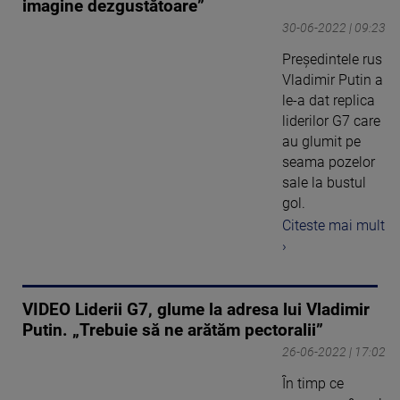
imagine dezgustătoare”
30-06-2022 | 09:23
Președintele rus
Vladimir Putin a
le-a dat replica
liderilor G7 care
au glumit pe
seama pozelor
sale la bustul
gol.
Citeste mai mult
›
VIDEO Liderii G7, glume la adresa lui Vladimir
Putin. „Trebuie să ne arătăm pectoralii”
26-06-2022 | 17:02
În timp ce