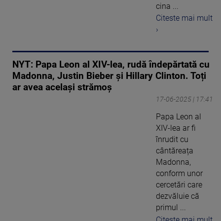
cina ...
Citeste mai mult
›
NYT: Papa Leon al XIV-lea, rudă îndepărtată cu
Madonna, Justin Bieber și Hillary Clinton. Toți
ar avea același strămoș
17-06-2025 | 17:41
Papa Leon al
XIV-lea ar fi
înrudit cu
cântăreața
Madonna,
conform unor
cercetări care
dezvăluie că
primul ...
Citeste mai mult