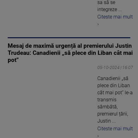
sa să se
integreze ...
Citeste mai mult
›
Mesaj de maximă urgență al premierului Justin
Trudeau: Canadienii „să plece din Liban cât mai
pot”
05-10-2024 | 16:07
Canadienii „să
plece din Liban
cât mai pot” le-a
transmis
sâmbătă,
premierul țării,
Justin ...
Citeste mai mult
›