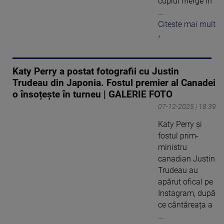
cuplul merge în
...
Citeste mai mult
›
Katy Perry a postat fotografii cu Justin
Trudeau din Japonia. Fostul premier al Canadei
o însoțește în turneu | GALERIE FOTO
07-12-2025 | 18:39
Katy Perry și
fostul prim-
ministru
canadian Justin
Trudeau au
apărut ofical pe
Instagram, după
ce cântăreața a
...