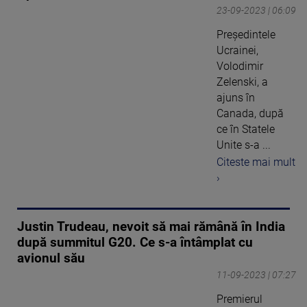
23-09-2023 | 06:09
Președintele
Ucrainei,
Volodimir
Zelenski, a
ajuns în
Canada, după
ce în Statele
Unite s-a ...
Citeste mai mult
›
Justin Trudeau, nevoit să mai rămână în India
după summitul G20. Ce s-a întâmplat cu
avionul său
11-09-2023 | 07:27
Premierul