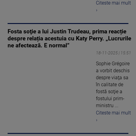
Citeste mai mult
›
Fosta soţie a lui Justin Trudeau, prima reacție
despre relația acestuia cu Katy Perry. „Lucrurile
ne afectează. E normal”
18-11-2025 | 15:51
Sophie Grégoire
a vorbit deschis
despre viaţa sa
în calitate de
fostă soţie a
fostului prim-
ministru ...
Citeste mai mult
›