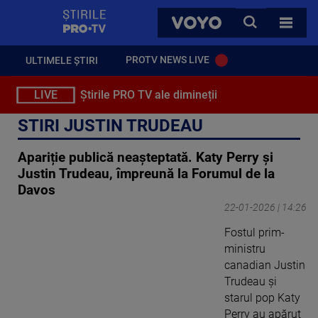
StirilePROTV
CAUTA
VOYO
TOATE 
PROTV NEWS LIVE
ULTIMELE ȘTIRI
LIVE
Știrile PRO TV ale dimineții
STIRI JUSTIN TRUDEAU
Apariție publică neașteptată. Katy Perry și
Justin Trudeau, împreună la Forumul de la
Davos
22-01-2026 | 14:26
Fostul prim-
ministru
canadian Justin
Trudeau și
starul pop Katy
Perry au apărut