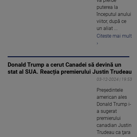
va pierde
puterea la
începutul anului
viitor, după ce
un aliat ...
Citeste mai mult
›
Donald Trump a cerut Canadei să devină un
stat al SUA. Reacția premierului Justin Trudeau
03-12-2024 | 19:53
Preşedintele
american ales
Donald Trump i-
a sugerat
premierului
canadian Justin
Trudeau ca ţara