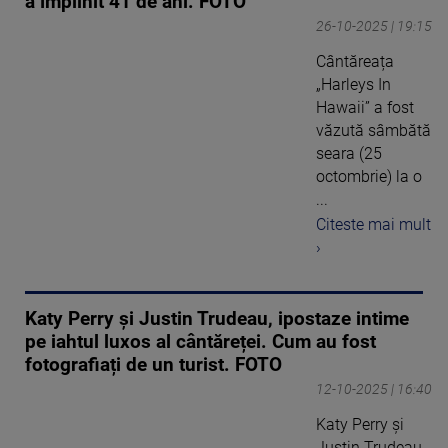
a împlinit 41 de ani. FOTO
26-10-2025 | 19:15
Cântăreața
„Harleys In
Hawaii” a fost
văzută sâmbătă
seara (25
octombrie) la o
...
Citeste mai mult
›
Katy Perry și Justin Trudeau, ipostaze intime
pe iahtul luxos al cântăreței. Cum au fost
fotografiați de un turist. FOTO
12-10-2025 | 16:40
Katy Perry și
Justin Trudeau