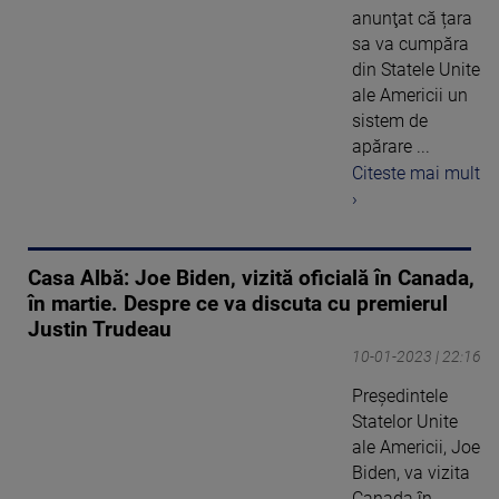
anunţat că țara
sa va cumpăra
din Statele Unite
ale Americii un
sistem de
apărare ...
Citeste mai mult
›
Casa Albă: Joe Biden, vizită oficială în Canada,
în martie. Despre ce va discuta cu premierul
Justin Trudeau
10-01-2023 | 22:16
Preşedintele
Statelor Unite
ale Americii, Joe
Biden, va vizita
Canada în