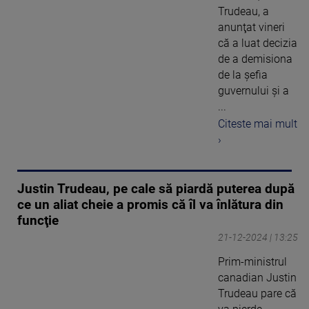
Trudeau, a
anunţat vineri
că a luat decizia
de a demisiona
de la şefia
guvernului şi a
...
Citeste mai mult
›
Justin Trudeau, pe cale să piardă puterea după
ce un aliat cheie a promis că îl va înlătura din
funcţie
21-12-2024 | 13:25
Prim-ministrul
canadian Justin
Trudeau pare că