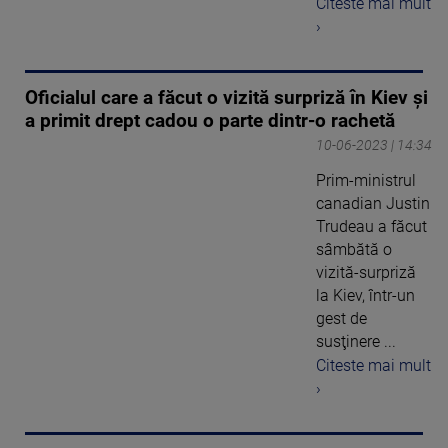
Citeste mai mult
›
Oficialul care a făcut o vizită surpriză în Kiev și
a primit drept cadou o parte dintr-o rachetă
10-06-2023 | 14:34
Prim-ministrul
canadian Justin
Trudeau a făcut
sâmbătă o
vizită-surpriză
la Kiev, într-un
gest de
susţinere ...
Citeste mai mult
›