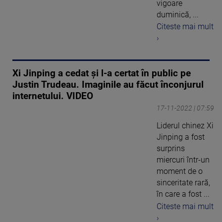
vigoare
duminică, ...
Citeste mai mult
›
Xi Jinping a cedat și l-a certat în public pe
Justin Trudeau. Imaginile au făcut înconjurul
internetului. VIDEO
17-11-2022 | 07:59
Liderul chinez Xi
Jinping a fost
surprins
miercuri într-un
moment de o
sinceritate rară,
în care a fost ...
Citeste mai mult
›