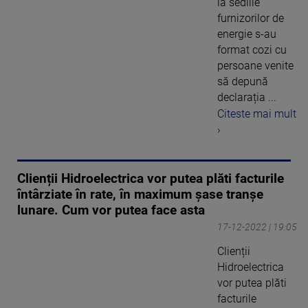
la sediile
furnizorilor de
energie s-au
format cozi cu
persoane venite
să depună
declarația ...
Citeste mai mult
›
Clienții Hidroelectrica vor putea plăti facturile
întârziate în rate, în maximum șase tranșe
lunare. Cum vor putea face asta
17-12-2022 | 19:05
Clienții
Hidroelectrica
vor putea plăti
facturile