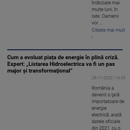
întârziate mai
multe luni, în
rate. Oamenii
vor ...
Citeste mai mult
›
Cum a evoluat piața de energie în plină criză.
Expert: „Listarea Hidroelectrica va fi un pas
major şi transformaţional”
28-11-2022 | 14:33
România a
devenit o ţară
importatoare de
energie
electrică, arată
datele oficiale
din 2021, cu o