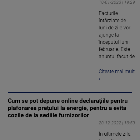
10-01-2023 | 19:29
Facturile
întârziate de
luni de zile vor
ajunge la
începutul lunii
februarie. Este
anunțul facut de
...
Citeste mai mult
›
Cum se pot depune online declarațiile pentru
plafonarea prețului la energie, pentru a evita
cozile de la sediile furnizorilor
20-12-2022 | 13:50
În ultimele zile,