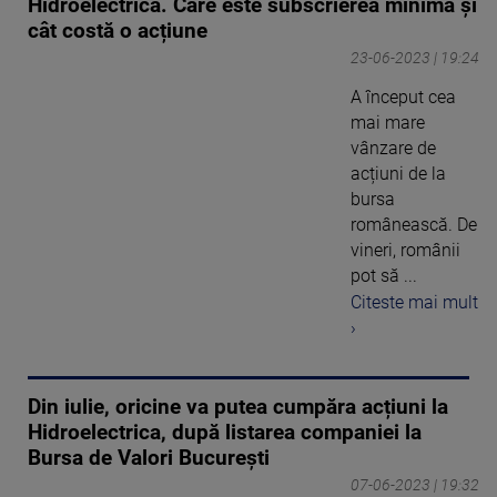
Hidroelectrica. Care este subscrierea minimă și
cât costă o acțiune
23-06-2023 | 19:24
A început cea
mai mare
vânzare de
acțiuni de la
bursa
românească. De
vineri, românii
pot să ...
Citeste mai mult
›
Din iulie, oricine va putea cumpăra acțiuni la
Hidroelectrica, după listarea companiei la
Bursa de Valori București
07-06-2023 | 19:32