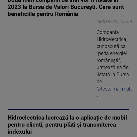
2023 la Bursa de Valori București. Care sunt
beneficiile pentru România
18-01-2023 | 17:04
Compania
Hidroelectrica,
cunoscută ca
"perla energiei
românești",
urmează să fie
listată la Bursa
de ...
Citeste mai mult
›
Hidroelectrica lucrează la o aplicație de mobil
pentru clienți, pentru plăți și transmiterea
indexului