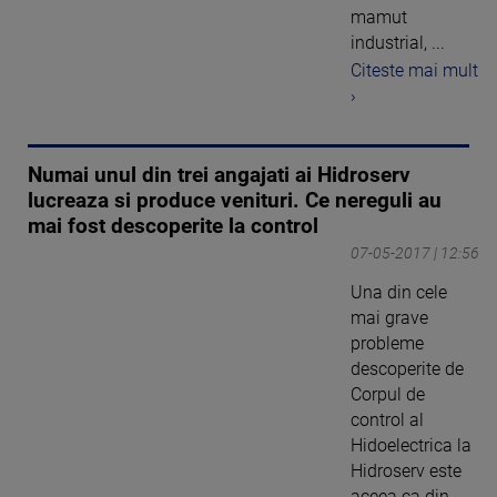
mamut
industrial, ...
Citeste mai mult
›
Numai unul din trei angajati ai Hidroserv
lucreaza si produce venituri. Ce nereguli au
mai fost descoperite la control
07-05-2017 | 12:56
Una din cele
mai grave
probleme
descoperite de
Corpul de
control al
Hidoelectrica la
Hidroserv este
aceea ca din