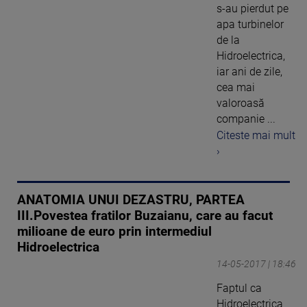
s-au pierdut pe
apa turbinelor
de la
Hidroelectrica,
iar ani de zile,
cea mai
valoroasă
companie ...
Citeste mai mult
›
ANATOMIA UNUI DEZASTRU, PARTEA
III.Povestea fratilor Buzaianu, care au facut
milioane de euro prin intermediul
Hidroelectrica
14-05-2017 | 18:46
Faptul ca
Hidroelectrica