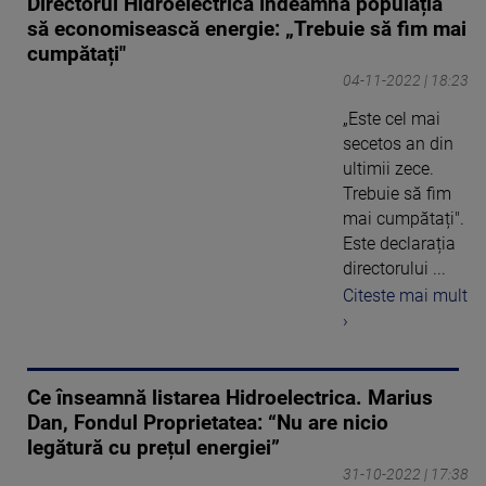
Directorul Hidroelectrica îndeamnă populația
să economisească energie: „Trebuie să fim mai
cumpătați"
04-11-2022 | 18:23
„Este cel mai
secetos an din
ultimii zece.
Trebuie să fim
mai cumpătați".
Este declarația
directorului ...
Citeste mai mult
›
Ce înseamnă listarea Hidroelectrica. Marius
Dan, Fondul Proprietatea: “Nu are nicio
legătură cu prețul energiei”
31-10-2022 | 17:38