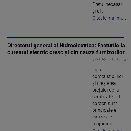
Prețul nepăsării
și al ...
Citeste mai mult
›
Directorul general al Hidroelectrica: Facturile la
curentul electric cresc și din cauza furnizorilor
14-10-2021 | 19:15
Lipsa
combustibililor
și creșterea
prețului de la
certificatele de
carbon sunt
principalele
cauze ale
majorării ...
Citeste mai mult