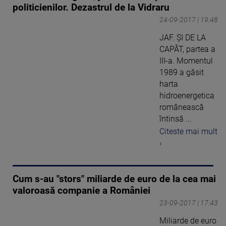
politicienilor. Dezastrul de la Vidraru
24-09-2017 | 19:48
JAF. ŞI DE LA
CAPĂT, partea a
III-a. Momentul
1989 a găsit
harta
hidroenergetica
românească
întinsă ...
Citeste mai mult
›
Cum s-au "stors" miliarde de euro de la cea mai
valoroasă companie a României
23-09-2017 | 17:43
Miliarde de euro