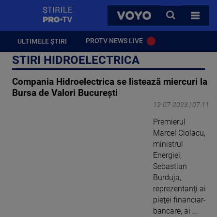
StirilePROTV
CAUTA
VOYO
TOATE 
PROTV NEWS LIVE
ULTIMELE ȘTIRI
STIRI HIDROELECTRICA
Compania Hidroelectrica se listează miercuri la
Bursa de Valori Bucureşti
12-07-2023 | 07:11
Premierul
Marcel Ciolacu,
ministrul
Energiei,
Sebastian
Burduja,
reprezentanţi ai
pieţei financiar-
bancare, ai ...