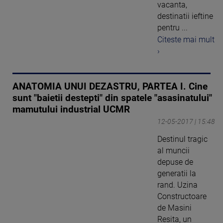
vacanta,
destinatii ieftine
pentru ...
Citeste mai mult
›
ANATOMIA UNUI DEZASTRU, PARTEA I. Cine
sunt "baietii destepti" din spatele "asasinatului"
mamutului industrial UCMR
12-05-2017 | 15:48
Destinul tragic
al muncii
depuse de
generatii la
rand. Uzina
Constructoare
de Masini
Resita, un