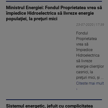
Ministrul Energiei: Fondul Proprietatea vrea să
împiedice Hidroelectrica să livreze energie
populaţiei, la preţuri mici
23-07-2020 | 17:39
Fondul
Proprietatea
vrea să
împiedice
Hidroelectrica
să livreze
energie clienţilor
casnici, la
preţuri mici, şi ...
Citeste mai mult
›
Sistemul energetic, jefuit cu complicitatea