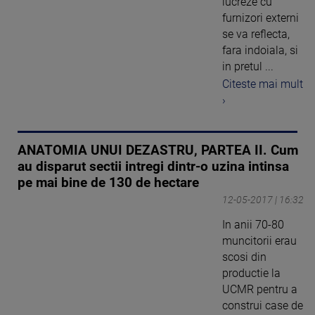
lucreze cu
furnizori externi
se va reflecta,
fara indoiala, si
in pretul ...
Citeste mai mult
›
ANATOMIA UNUI DEZASTRU, PARTEA II. Cum
au disparut sectii intregi dintr-o uzina intinsa
pe mai bine de 130 de hectare
12-05-2017 | 16:32
In anii 70-80
muncitorii erau
scosi din
productie la
UCMR pentru a
construi case de