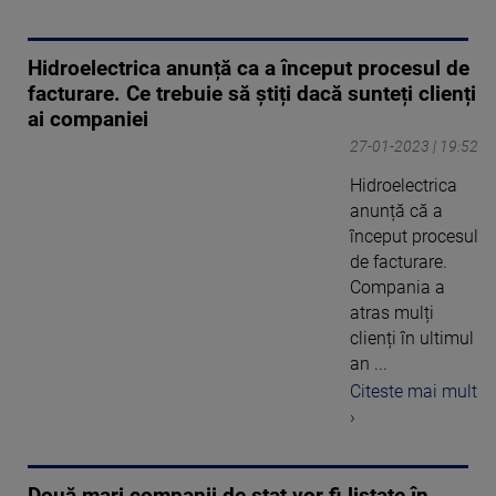
Hidroelectrica anunță ca a început procesul de
facturare. Ce trebuie să știți dacă sunteți clienți
ai companiei
27-01-2023 | 19:52
Hidroelectrica
anunță că a
început procesul
de facturare.
Compania a
atras mulți
clienți în ultimul
an ...
Citeste mai mult
›
Două mari companii de stat vor fi listate în