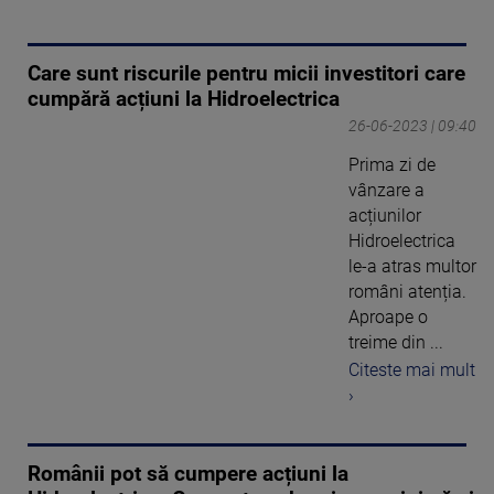
Care sunt riscurile pentru micii investitori care
cumpără acțiuni la Hidroelectrica
26-06-2023 | 09:40
Prima zi de
vânzare a
acțiunilor
Hidroelectrica
le-a atras multor
români atenția.
Aproape o
treime din ...
Citeste mai mult
›
Românii pot să cumpere acțiuni la