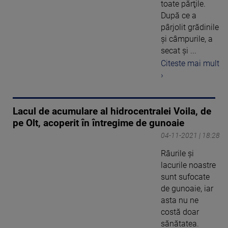
toate părţile.
După ce a
pârjolit grădinile
şi câmpurile, a
secat şi ...
Citeste mai mult
›
Lacul de acumulare al hidrocentralei Voila, de
pe Olt, acoperit în întregime de gunoaie
04-11-2021 | 18:28
Râurile și
lacurile noastre
sunt sufocate
de gunoaie, iar
asta nu ne
costă doar
sănătatea.