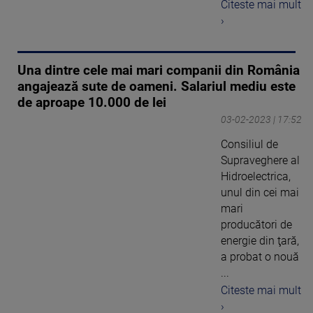
Citeste mai mult
›
Una dintre cele mai mari companii din România
angajează sute de oameni. Salariul mediu este
de aproape 10.000 de lei
03-02-2023 | 17:52
Consiliul de
Supraveghere al
Hidroelectrica,
unul din cei mai
mari
producători de
energie din ţară,
a probat o nouă
...
Citeste mai mult
›