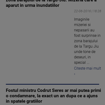
zona barajului de la Targu-Jiu. Mizeria care a
aparut in urma inundatiilor
22-06-2016 | 18:28
Imaginile
mizeriei si
nepasarii au
fost surprinse in
zona barajului
de la Targu Jiu
unde tone de
deseuri, in
special ...
Citeste mai mult
›
Fostul ministru Codrut Seres ar mai putea primi
o condamnare, la exact un an dupa ce a ajuns
in spatele gratiilor