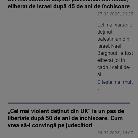
eliberat de Israel după 45 de ani de închisoare
27-02-2025 | 20:25
Cel mai vârstnic
deţinut
palestinian din
Israel, Nael
Barghouti, a fost
eliberat joi în
cadrul celui de-
al ...
Citeste mai mult
›
„Cel mai violent deținut din UK” la un pas de
libertate după 50 de ani de închisoare. Cum
vrea să-i convingă pe judecători
06-01-2025 | 16:07