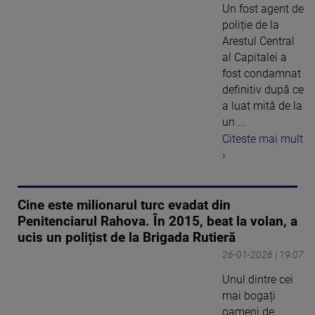
Un fost agent de
poliție de la
Arestul Central
al Capitalei a
fost condamnat
definitiv după ce
a luat mită de la
un ...
Citeste mai mult
›
Cine este milionarul turc evadat din
Penitenciarul Rahova. În 2015, beat la volan, a
ucis un polițist de la Brigada Rutieră
26-01-2026 | 19:07
Unul dintre cei
mai bogați
oameni de