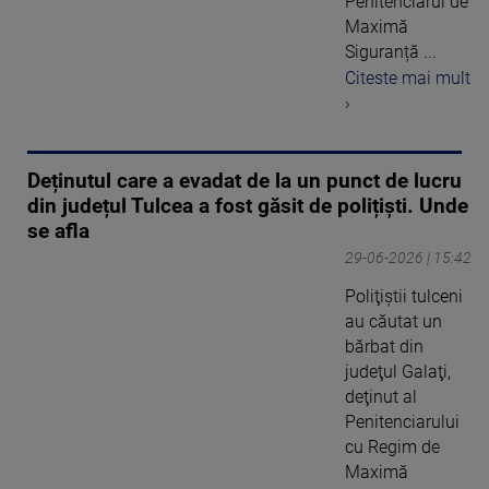
Penitenciarul de
Maximă
Siguranță ...
Citeste mai mult
›
Deținutul care a evadat de la un punct de lucru
din județul Tulcea a fost găsit de polițiști. Unde
se afla
29-06-2026 | 15:42
Poliţiştii tulceni
au căutat un
bărbat din
judeţul Galaţi,
deţinut al
Penitenciarului
cu Regim de
Maximă