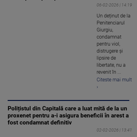
06-02-2026 | 14:19
Un deținut de la
Penitenciarul
Giurgiu,
condamnat
pentru viol,
distrugere și
lipsire de
libertate, nu a
revenit în ...
Citeste mai mult
›
Polițistul din Capitală care a luat mită de la un
proxenet pentru a-i asigura beneficii în arest a
fost condamnat definitiv
02-02-2026 | 13:41