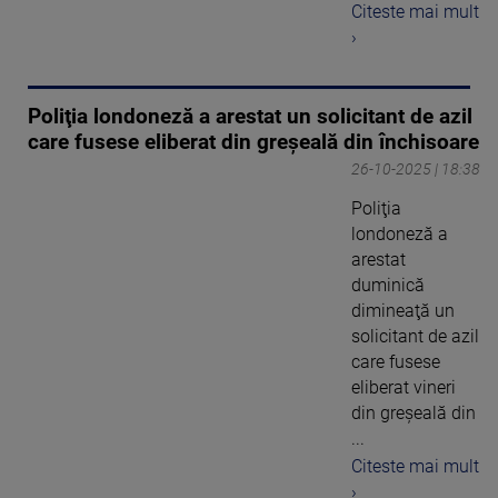
Citeste mai mult
›
Poliţia londoneză a arestat un solicitant de azil
care fusese eliberat din greşeală din închisoare
26-10-2025 | 18:38
Poliţia
londoneză a
arestat
duminică
dimineaţă un
solicitant de azil
care fusese
eliberat vineri
din greşeală din
...
Citeste mai mult
›