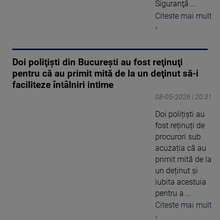
Siguranţă ...
Citeste mai mult
›
Doi poliţişti din București au fost reţinuţi
pentru că au primit mită de la un deţinut să-i
faciliteze întâlniri intime
08-05-2026 | 20:31
Doi polițiști au
fost reținuți de
procurori sub
acuzația că au
primit mită de la
un deținut și
iubita acestuia
pentru a ...
Citeste mai mult
›