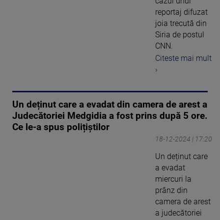
cazul unui
reportaj difuzat
joia trecută din
Siria de postul
CNN.
Citeste mai mult
›
Un deținut care a evadat din camera de arest a
Judecătoriei Medgidia a fost prins după 5 ore.
Ce le-a spus polițiștilor
18-12-2024 | 17:20
Un deținut care
a evadat
miercuri la
prânz din
camera de arest
a judecătoriei