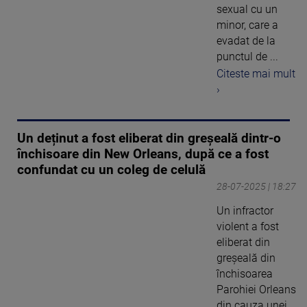
sexual cu un
minor, care a
evadat de la
punctul de ...
Citeste mai mult
›
Un deținut a fost eliberat din greșeală dintr-o
închisoare din New Orleans, după ce a fost
confundat cu un coleg de celulă
28-07-2025 | 18:27
Un infractor
violent a fost
eliberat din
greșeală din
închisoarea
Parohiei Orleans
din cauza unei