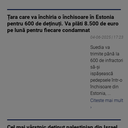
Țara care va închiria o închisoare în Estonia
pentru 600 de deținuți. Va plăti 8.500 de euro
pe lună pentru fiecare condamnat
04-06-2025 | 17:23
Suedia va
trimite până la
600 de infractori
să-și
ispășească
pedepsele într-o
închisoare din
Estonia, ...
Citeste mai mult
›
Cel mai vârstnic deţinut palestinian din Israel,