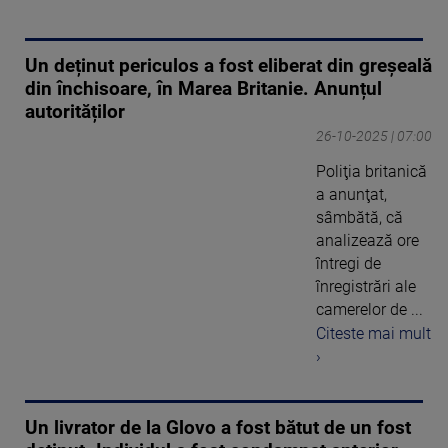
Un deținut periculos a fost eliberat din greșeală
din închisoare, în Marea Britanie. Anunțul
autorităților
26-10-2025 | 07:00
Poliţia britanică
a anunţat,
sâmbătă, că
analizează ore
întregi de
înregistrări ale
camerelor de ...
Citeste mai mult
›
Un livrator de la Glovo a fost bătut de un fost