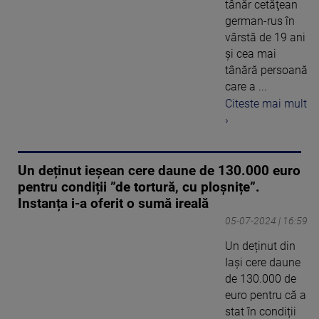
tânăr cetăţean
german-rus în
vârstă de 19 ani
şi cea mai
tânără persoană
care a ...
Citeste mai mult
›
Un deținut ieșean cere daune de 130.000 euro
pentru condiții ”de tortură, cu ploșnițe”.
Instanța i-a oferit o sumă ireală
05-07-2024 | 16:59
Un deținut din
Iași cere daune
de 130.000 de
euro pentru că a
stat în condiții