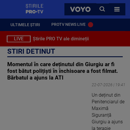
StirilePROTV
CAUTA
VOYO
TOATE 
PROTV NEWS LIVE
ULTIMELE ȘTIRI
LIVE
Știrile PRO TV ale dimineții
STIRI DETINUT
Momentul în care deținutul din Giurgiu ar fi
fost bătut polițiști în închisoare a fost filmat.
Bărbatul a ajuns la ATI
22-07-2026 | 19:41
Un deținut din
Penitenciarul de
Maximă
Siguranță
Giurgiu a ajuns
la terapie