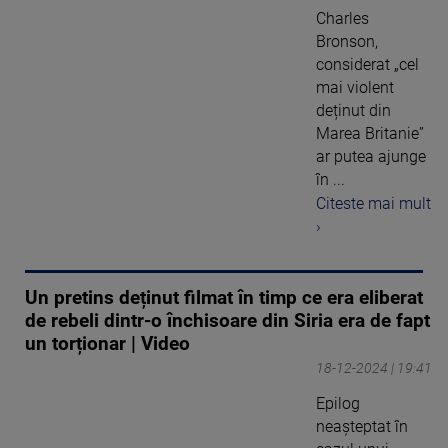
Charles
Bronson,
considerat „cel
mai violent
deținut din
Marea Britanie”
ar putea ajunge
în ...
Citeste mai mult
›
Un pretins deținut filmat în timp ce era eliberat
de rebeli dintr-o închisoare din Siria era de fapt
un torționar | Video
18-12-2024 | 19:41
Epilog
neaşteptat în