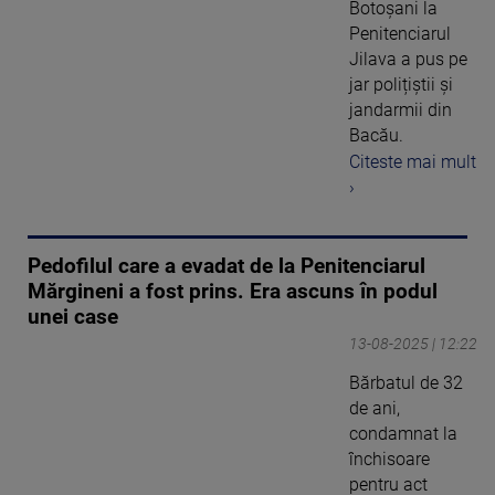
Botoșani la
Penitenciarul
Jilava a pus pe
jar polițiștii și
jandarmii din
Bacău.
Citeste mai mult
›
Pedofilul care a evadat de la Penitenciarul
Mărgineni a fost prins. Era ascuns în podul
unei case
13-08-2025 | 12:22
Bărbatul de 32
de ani,
condamnat la
închisoare
pentru act