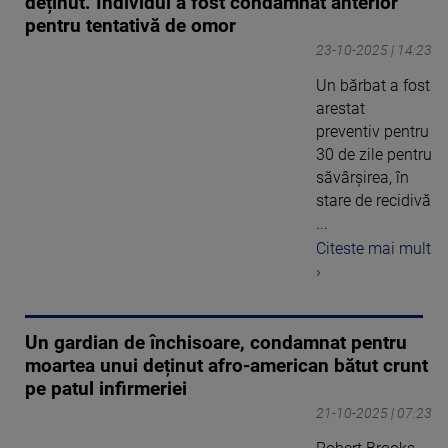
deținut. Individul a fost condamnat anterior
pentru tentativă de omor
23-10-2025 | 14:23
Un bărbat a fost
arestat
preventiv pentru
30 de zile pentru
săvârşirea, în
stare de recidivă
...
Citeste mai mult
›
Un gardian de închisoare, condamnat pentru
moartea unui deținut afro-american bătut crunt
pe patul infirmeriei
21-10-2025 | 07:23