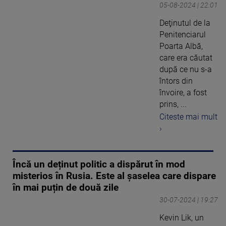
05-08-2024 | 22:01
Deţinutul de la
Penitenciarul
Poarta Albă,
care era căutat
după ce nu s-a
întors din
învoire, a fost
prins, ...
Citeste mai mult
›
Încă un deținut politic a dispărut în mod
misterios în Rusia. Este al șaselea care dispare
în mai puțin de două zile
30-07-2024 | 19:27
Kevin Lik, un