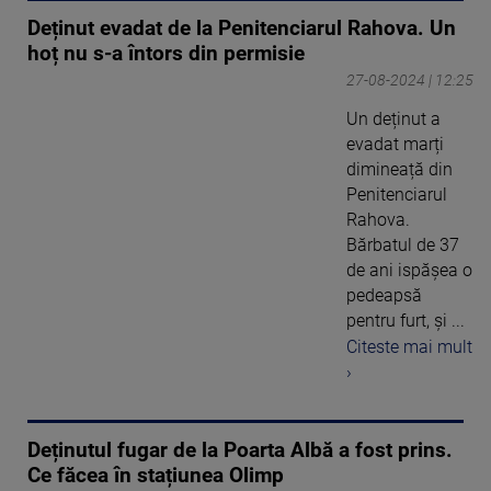
Deținut evadat de la Penitenciarul Rahova. Un
hoț nu s-a întors din permisie
27-08-2024 | 12:25
Un deținut a
evadat marți
dimineață din
Penitenciarul
Rahova.
Bărbatul de 37
de ani ispășea o
pedeapsă
pentru furt, și ...
Citeste mai mult
›
Deținutul fugar de la Poarta Albă a fost prins.
Ce făcea în stațiunea Olimp