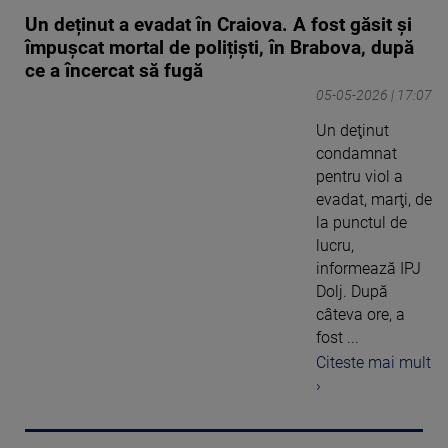
Un deținut a evadat în Craiova. A fost găsit și
împușcat mortal de polițiști, în Brabova, după
ce a încercat să fugă
05-05-2026 | 17:07
Un deţinut
condamnat
pentru viol a
evadat, marţi, de
la punctul de
lucru,
informează IPJ
Dolj. După
câteva ore, a
fost ...
Citeste mai mult
›