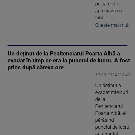
pe care el le
apreciază ca
fiind ...
Citeste mai mult
›
Un deţinut de la Penitenciarul Poarta Albă a
evadat în timp ce era la punctul de lucru. A fost
prins după câteva ore
19-06-2024 | 15:40
Un deţinut a
evadat miercuri
de la
Penitenciarul
Poarta Albă, el
părăsind
punctul de lucru,
au anunţat