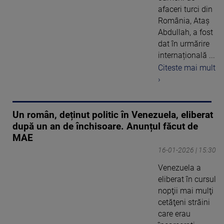
afaceri turci din
România, Ataș
Abdullah, a fost
dat în urmărire
internațională ...
Citeste mai mult
›
Un român, deținut politic în Venezuela, eliberat
după un an de închisoare. Anunțul făcut de
MAE
16-01-2026 | 15:30
Venezuela a
eliberat în cursul
nopţii mai mulţi
cetăţeni străini
care erau