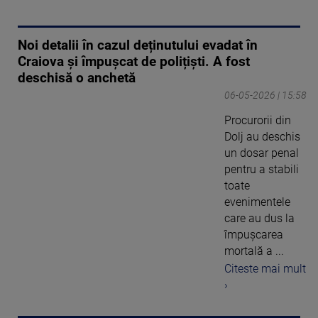
Noi detalii în cazul deținutului evadat în
Craiova și împușcat de polițiști. A fost
deschisă o anchetă
06-05-2026 | 15:58
Procurorii din
Dolj au deschis
un dosar penal
pentru a stabili
toate
evenimentele
care au dus la
împuşcarea
mortală a ...
Citeste mai mult
›