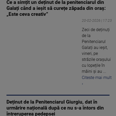
Ce a simțit un deținut de la penitenciarul din
Galați când a ieșit să curețe zăpada din oraș:
„Este ceva creativ”
20-02-2026 | 17:23
Zeci de deținuți
de la
Penitenciarul
Galați au ieșit,
vineri, pe
străzile orașului
cu lopețile în
mâini și au ...
Citeste mai mult
›
Deținut de la Penitenciarul Giurgiu, dat în
urmărire națională după ce nu s-a întors din
întreruperea pedepsei