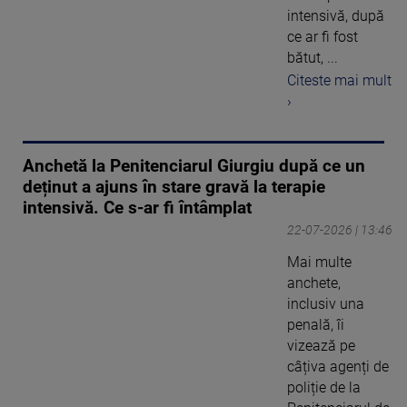
intensivă, după
ce ar fi fost
bătut, ...
Citeste mai mult
›
Anchetă la Penitenciarul Giurgiu după ce un
deținut a ajuns în stare gravă la terapie
intensivă. Ce s-ar fi întâmplat
22-07-2026 | 13:46
Mai multe
anchete,
inclusiv una
penală, îi
vizează pe
câțiva agenți de
poliție de la