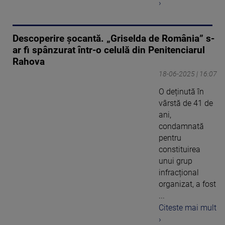
›
Descoperire șocantă. „Griselda de România” s-
ar fi spânzurat într-o celulă din Penitenciarul
Rahova
18-06-2025 | 16:07
O deținută în
vârstă de 41 de
ani,
condamnată
pentru
constituirea
unui grup
infracțional
organizat, a fost
...
Citeste mai mult
›