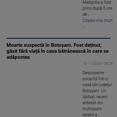
Medgidia a fost
prins după 5 ore
de ...
Citeste mai mult
›
Moarte suspectă în Botoșani. Fost deținut,
găsit fără viață în casa bătrânească în care se
adăpostea
19-11-2024 | 08:28
Descoperire
șocantă într-o
casă din județul
Botoșani. Un
bărbat, recent
eliberat din
închisoare
recent a ...