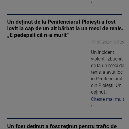
›
Un deținut de la Penitenciarul Ploiești a fost
lovit la cap de un alt bărbat la un meci de tenis.
„E pedepsit că n-a murit”
17-05-2024 | 07:29
Un incident
violent, izbucnit
de la un meci de
tenis, a avut loc
în Penitenciarul
din Ploiești. Un
deținut ...
Citeste mai mult
›
Un fost deținut a fost reţinut pentru trafic de