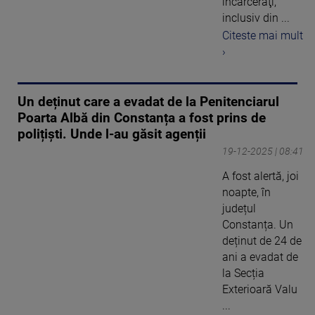
încarceraţi,
inclusiv din ...
Citeste mai mult
›
Un deținut care a evadat de la Penitenciarul
Poarta Albă din Constanța a fost prins de
polițiști. Unde l-au găsit agenții
19-12-2025 | 08:41
A fost alertă, joi
noapte, în
județul
Constanța. Un
deținut de 24 de
ani a evadat de
la Secția
Exterioară Valu
...