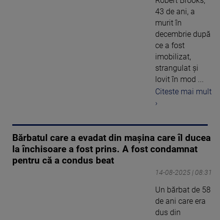
Robert Brooks,
43 de ani, a
murit în
decembrie după
ce a fost
imobilizat,
strangulat și
lovit în mod ...
Citeste mai mult
›
Bărbatul care a evadat din mașina care îl ducea
la închisoare a fost prins. A fost condamnat
pentru că a condus beat
14-08-2025 | 08:31
Un bărbat de 58
de ani care era
dus din