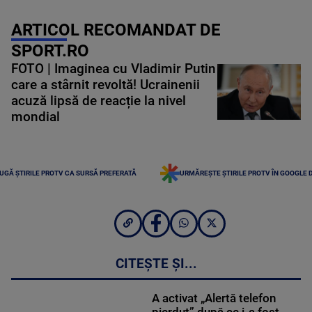
ARTICOL RECOMANDAT DE
SPORT.RO
FOTO | Imaginea cu Vladimir Putin
care a stârnit revoltă! Ucrainenii
acuză lipsă de reacție la nivel
mondial
UGĂ ȘTIRILE PROTV CA SURSĂ PREFERATĂ
URMĂREȘTE ȘTIRILE PROTV ÎN GOOGLE 
CITEȘTE ȘI...
A activat „Alertă telefon