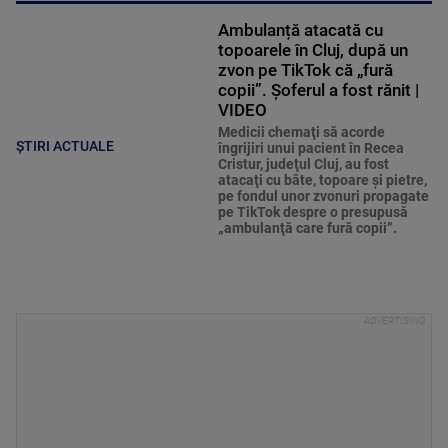
Ambulanță atacată cu
topoarele în Cluj, după un
zvon pe TikTok că „fură
copii”. Șoferul a fost rănit |
VIDEO
Medicii chemaţi să acorde
ȘTIRI ACTUALE
îngrijiri unui pacient în Recea
Cristur, judeţul Cluj, au fost
atacaţi cu bâte, topoare şi pietre,
pe fondul unor zvonuri propagate
pe TikTok despre o presupusă
„ambulanţă care fură copii”.