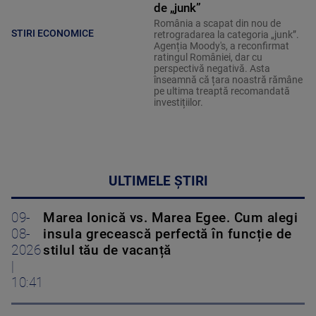
de „junk”
România a scapat din nou de
STIRI ECONOMICE
retrogradarea la categoria „junk”.
Agenția Moody's, a reconfirmat
ratingul României, dar cu
perspectivă negativă. Asta
înseamnă că țara noastră rămâne
pe ultima treaptă recomandată
investițiilor.
ULTIMELE ȘTIRI
09-
Marea Ionică vs. Marea Egee. Cum alegi
08-
insula grecească perfectă în funcție de
2026
stilul tău de vacanță
|
10:41