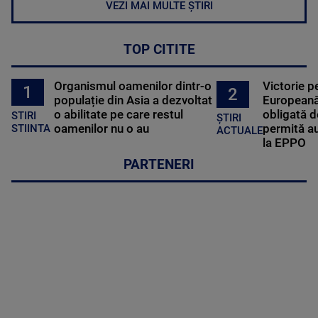
VEZI MAI MULTE ȘTIRI
TOP CITITE
Organismul oamenilor dintr-o
Victorie p
1
2
populație din Asia a dezvoltat
Europeană
o abilitate pe care restul
obligată d
STIRI
ȘTIRI
oamenilor nu o au
permită au
STIINTA
ACTUALE
la EPPO
PARTENERI