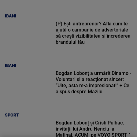
IBANI
(P) Ești antreprenor? Află cum te
ajută o campanie de advertoriale
să crești vizibilitatea și încrederea
brandului tău
IBANI
Bogdan Lobonț a urmărit Dinamo -
Voluntari și a reacționat sincer:
”Uite, asta m-a impresionat!” + Ce
a spus despre Mazilu
SPORT
Bogdan Lobonț și Cristi Pulhac,
invitații lui Andru Nenciu la
Matinal, ACUM, pe VOYO SPORT 1