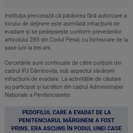
Instituţia precizează că părăsirea fără autorizare a
locului de deţinere este asimilată infracţiunii de
evadare şi se pedepseşte conform prevederilor
articolului 285 din Codul Penal, cu închisoare de la
şase luni la trei ani.
Cercetările sunt continuate de către polițiștii din
cadrul IPJ Dâmbovița, sub aspectul săvârșirii
infracțiunii de evadare. La activitățile de căutare
au participat și lucrători din cadrul Administrației
Naționale a Penitenciarelor.
PEDOFILUL CARE A EVADAT DE LA
PENITENCIARUL MĂRGINENI A FOST
PRINS. ERA ASCUNS ÎN PODUL UNEI CASE