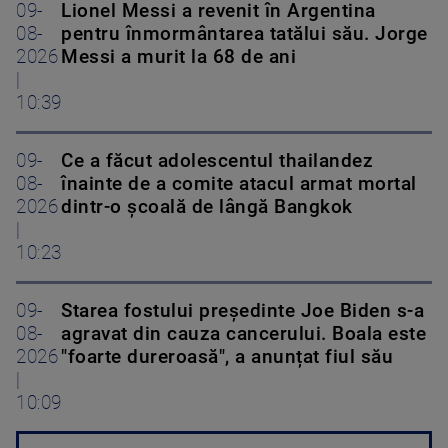
09-
Lionel Messi a revenit în Argentina
08-
pentru înmormântarea tatălui său. Jorge
2026
Messi a murit la 68 de ani
|
10:39
09-
Ce a făcut adolescentul thailandez
08-
înainte de a comite atacul armat mortal
2026
dintr-o școală de lângă Bangkok
|
10:23
09-
Starea fostului președinte Joe Biden s-a
08-
agravat din cauza cancerului. Boala este
2026
"foarte dureroasă", a anunțat fiul său
|
10:09