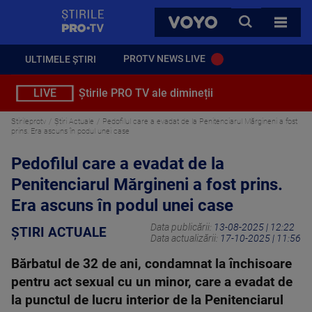
StirilePROTV
CAUTA
VOYO
TOATE 
PROTV NEWS LIVE
ULTIMELE ȘTIRI
LIVE
Știrile PRO TV ale dimineții
Stirileprotv
Știri Actuale
Pedofilul care a evadat de la Penitenciarul Mărgineni a fost
prins. Era ascuns în podul unei case
Pedofilul care a evadat de la
Penitenciarul Mărgineni a fost prins.
Era ascuns în podul unei case
Data publicării:
13-08-2025 | 12:22
ȘTIRI ACTUALE
Data actualizării:
17-10-2025 | 11:56
Bărbatul de 32 de ani, condamnat la închisoare
pentru act sexual cu un minor, care a evadat de
la punctul de lucru interior de la Penitenciarul