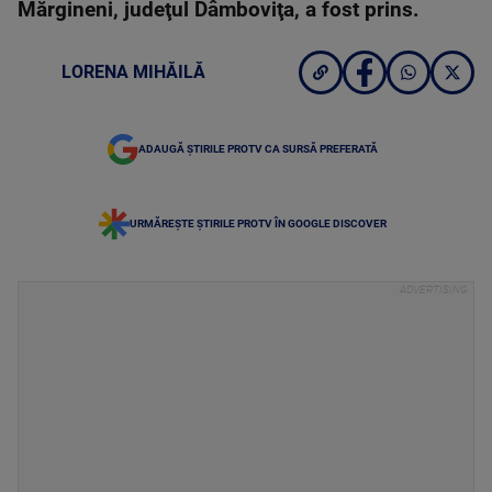
Mărgineni, judeţul Dâmboviţa, a fost prins.
LORENA MIHĂILĂ
ADAUGĂ ȘTIRILE PROTV CA SURSĂ PREFERATĂ
URMĂREȘTE ȘTIRILE PROTV ÎN GOOGLE DISCOVER