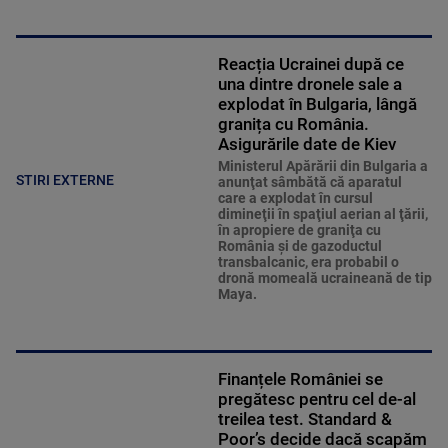
Reacția Ucrainei după ce
una dintre dronele sale a
explodat în Bulgaria, lângă
granița cu România.
Asigurările date de Kiev
Ministerul Apărării din Bulgaria a
STIRI EXTERNE
anunţat sâmbătă că aparatul
care a explodat în cursul
dimineţii în spaţiul aerian al ţării,
în apropiere de graniţa cu
România şi de gazoductul
transbalcanic, era probabil o
dronă momeală ucraineană de tip
Maya.
Finanțele României se
pregătesc pentru cel de-al
treilea test. Standard &
Poor’s decide dacă scapăm