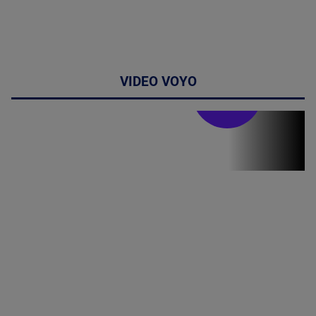
VIDEO VOYO
Stirile PRO TV
Stirile PRO
TV # 19.00 -
8 August
2026