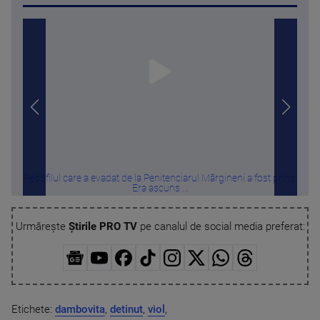
Pedofilul care a evadat de la Penitenciarul Mărgineni a fost prins.
Perf
Era ascuns ...
Urmărește
Știrile PRO TV
pe canalul de social media preferat:
Etichete:
dambovita
,
detinut
,
viol
,