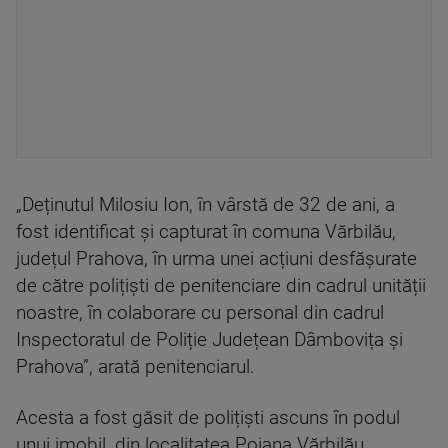
„Deținutul Milosiu Ion, în vârstă de 32 de ani, a
fost identificat și capturat în comuna Vărbilău,
județul Prahova, în urma unei acțiuni desfășurate
de către polițiști de penitenciare din cadrul unității
noastre, în colaborare cu personal din cadrul
Inspectoratul de Poliție Județean Dâmbovița și
Prahova”, arată penitenciarul.
Acesta a fost găsit de polițiști ascuns în podul
unui imobil, din localitatea Poiana Vărbilău.