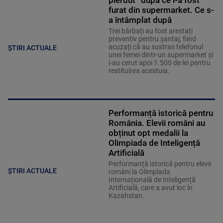
pierdut” după ce i-a fost
furat din supermarket. Ce s-
a întâmplat după
Trei bărbați au fost arestați
preventiv pentru șantaj, fiind
acuzați că au sustras telefonul
ȘTIRI ACTUALE
unei femei dintr-un supermarket și
i-au cerut apoi 1.500 de lei pentru
restituirea acestuia.
Performanță istorică pentru
România. Elevii români au
obținut opt medalii la
Olimpiada de Inteligență
Artificială
Performanță istorică pentru elevii
ȘTIRI ACTUALE
români la Olimpiada
Internațională de Inteligență
Artificială, care a avut loc în
Kazahstan.