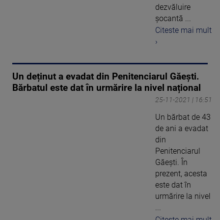
dezvăluire
șocantă ...
Citeste mai mult
›
Un deținut a evadat din Penitenciarul Găești.
Bărbatul este dat în urmărire la nivel național
25-11-2021 | 16:51
Un bărbat de 43
de ani a evadat
din
Penitenciarul
Găești. În
prezent, acesta
este dat în
urmărire la nivel
...
Citeste mai mult