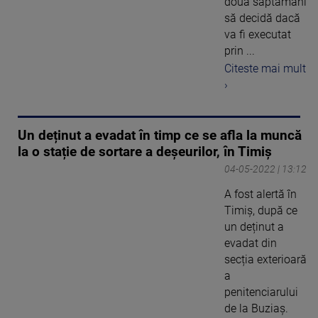
două săptămâni
să decidă dacă
va fi executat
prin ...
Citeste mai mult
›
Un deținut a evadat în timp ce se afla la muncă
la o stație de sortare a deșeurilor, în Timiș
04-05-2022 | 13:12
A fost alertă în
Timiș, după ce
un deținut a
evadat din
secția exterioară
a
penitenciarului
de la Buziaș.