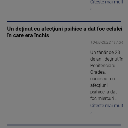
Citeste mai mult
›
Un deţinut cu afecţiuni psihice a dat foc celulei
în care era închis
10-08-2022 | 17:34
Un tânăr de 28
de ani, deţinut în
Penitenciarul
Oradea,
cunoscut cu
afecţiuni
psihice, a dat
foc miercuri ...
Citeste mai mult
›