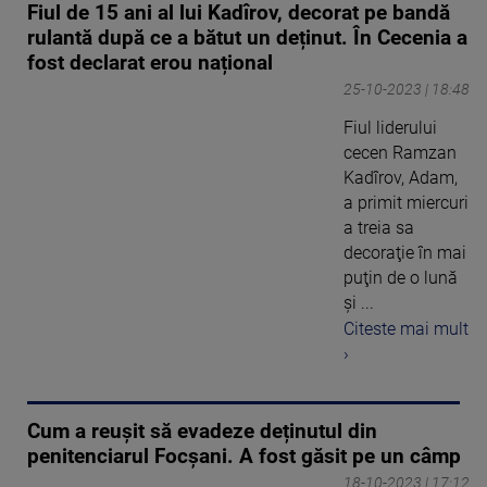
Fiul de 15 ani al lui Kadîrov, decorat pe bandă
rulantă după ce a bătut un deținut. În Cecenia a
fost declarat erou național
25-10-2023 | 18:48
Fiul liderului
cecen Ramzan
Kadîrov, Adam,
a primit miercuri
a treia sa
decoraţie în mai
puţin de o lună
şi ...
Citeste mai mult
›
Cum a reușit să evadeze deținutul din
penitenciarul Focșani. A fost găsit pe un câmp
18-10-2023 | 17:12