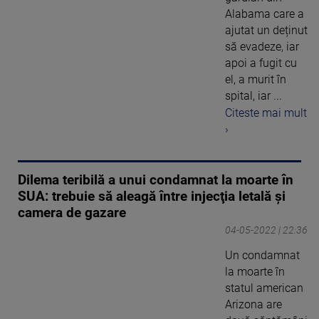
Alabama care a
ajutat un deținut
să evadeze, iar
apoi a fugit cu
el, a murit în
spital, iar ...
Citeste mai mult
›
Dilema teribilă a unui condamnat la moarte în
SUA: trebuie să aleagă între injecţia letală şi
camera de gazare
04-05-2022 | 22:36
Un condamnat
la moarte în
statul american
Arizona are