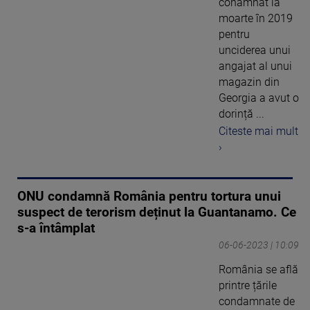
conamnat la
moarte în 2019
pentru
unciderea unui
angajat al unui
magazin din
Georgia a avut o
dorință ...
Citeste mai mult
›
ONU condamnă România pentru tortura unui
suspect de terorism deținut la Guantanamo. Ce
s-a întâmplat
06-06-2023 | 10:09
România se află
printre țările
condamnate de