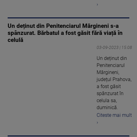
›
Un deținut din Penitenciarul Mărgineni s-a
spânzurat. Bărbatul a fost găsit fără viață în
celulă
03-09-2023 | 15:08
Un deținut din
Penitenciarul
Mărgineni,
județul Prahova,
a fost găsit
spânzurat în
celula sa,
duminică.
Citeste mai mult
›