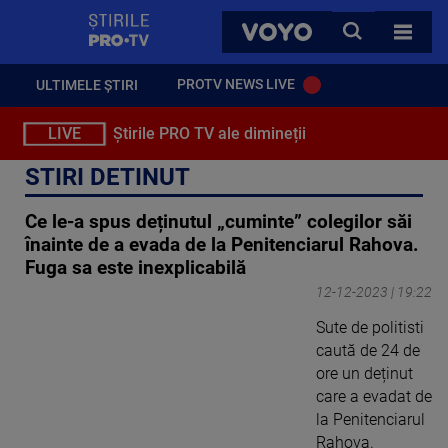
StirilePROTV
CAUTA
VOYO
TOATE 
PROTV NEWS LIVE
ULTIMELE ȘTIRI
LIVE
Știrile PRO TV ale dimineții
STIRI DETINUT
Ce le-a spus deținutul „cuminte” colegilor săi
înainte de a evada de la Penitenciarul Rahova.
Fuga sa este inexplicabilă
12-12-2023 | 19:22
Sute de politisti
caută de 24 de
ore un deținut
care a evadat de
la Penitenciarul
Rahova.