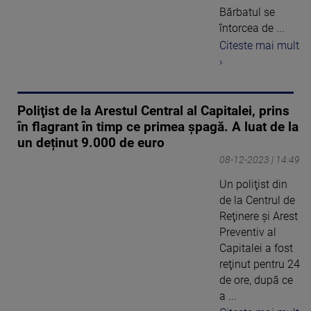
Bărbatul se
întorcea de ...
Citeste mai mult
›
Poliţist de la Arestul Central al Capitalei, prins
în flagrant în timp ce primea șpagă. A luat de la
un deținut 9.000 de euro
08-12-2023 | 14:49
Un poliţist din
de la Centrul de
Reţinere şi Arest
Preventiv al
Capitalei a fost
reţinut pentru 24
de ore, după ce
a ...