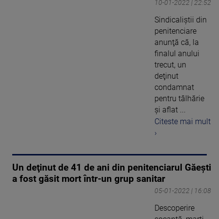
10-01-2022 | 22:52
Sindicaliştii din
penitenciare
anunţă că, la
finalul anului
trecut, un
deţinut
condamnat
pentru tâlhărie
şi aflat ...
Citeste mai mult
›
Un deţinut de 41 de ani din penitenciarul Găeşti
a fost găsit mort într-un grup sanitar
05-01-2022 | 16:08
Descoperire