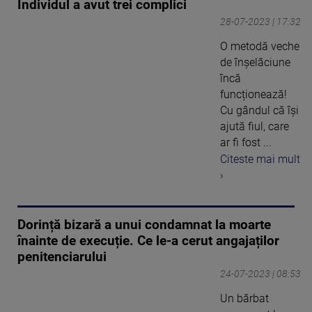
Individul a avut trei complici
28-07-2023 | 17:32
O metodă veche
de înșelăciune
încă
funcționează!
Cu gândul că își
ajută fiul, care
ar fi fost ...
Citeste mai mult
›
Dorință bizară a unui condamnat la moarte
înainte de execuție. Ce le-a cerut angajaților
penitenciarului
24-07-2023 | 08:53
Un bărbat