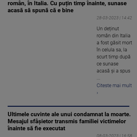
român, în Italia. Cu puțin timp înainte, sunase
acasă să spună că e bine
28-03-2023 | 14:42
Un deținut
român din Italia
a fost găsit mort
în celula sa, la
scurt timp după
ce sunase
acasă și a spus
...
Citeste mai mult
›
Ultimele cuvinte ale unui condamnat la moarte.
Mesajul sfâșietor transmis familiei victimelor
înainte să fie executat
08-03-2023 | 16:58