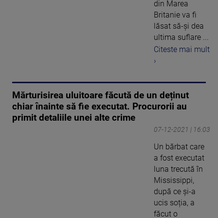
din Marea
Britanie va fi
lăsat să-și dea
ultima suflare ...
Citeste mai mult
›
Mărturisirea uluitoare făcută de un deținut
chiar înainte să fie executat. Procurorii au
primit detaliile unei alte crime
07-12-2021 | 16:03
Un bărbat care
a fost executat
luna trecută în
Mississippi,
după ce și-a
ucis soția, a
făcut o