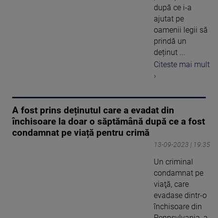
după ce i-a
ajutat pe
oamenii legii să
prindă un
deținut ...
Citeste mai mult
›
A fost prins deținutul care a evadat din
închisoare la doar o săptămână după ce a fost
condamnat pe viață pentru crimă
13-09-2023 | 19:35
Un criminal
condamnat pe
viaţă, care
evadase dintr-o
închisoare din
Pennsylvania, a