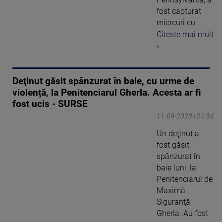
fost capturat
miercuri cu ...
Citeste mai mult
›
Deţinut găsit spânzurat în baie, cu urme de
violență, la Penitenciarul Gherla. Acesta ar fi
fost ucis - SURSE
11-09-2023 | 21:34
Un deţinut a
fost găsit
spânzurat în
baie luni, la
Penitenciarul de
Maximă
Siguranţă
Gherla. Au fost