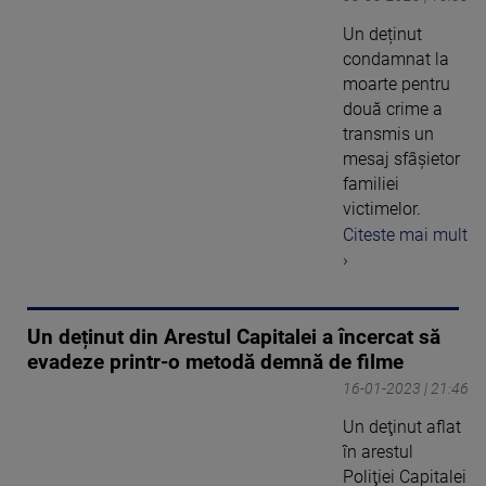
Un deținut
condamnat la
moarte pentru
două crime a
transmis un
mesaj sfâșietor
familiei
victimelor.
Citeste mai mult
›
Un deținut din Arestul Capitalei a încercat să
evadeze printr-o metodă demnă de filme
16-01-2023 | 21:46
Un deţinut aflat
în arestul
Poliţiei Capitalei