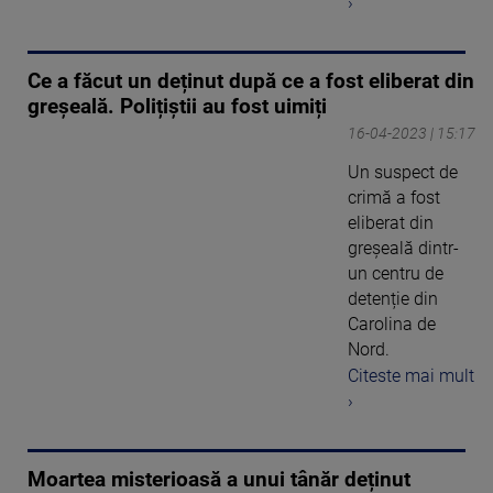
›
Ce a făcut un deținut după ce a fost eliberat din
greșeală. Polițiștii au fost uimiți
16-04-2023 | 15:17
Un suspect de
crimă a fost
eliberat din
greșeală dintr-
un centru de
detenție din
Carolina de
Nord.
Citeste mai mult
›
Moartea misterioasă a unui tânăr deținut