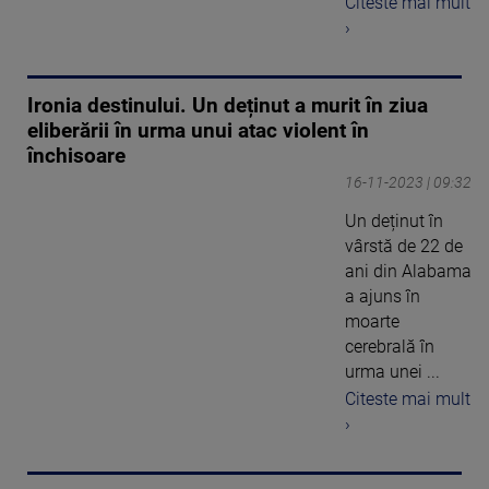
Citeste mai mult
›
Ironia destinului. Un deținut a murit în ziua
eliberării în urma unui atac violent în
închisoare
16-11-2023 | 09:32
Un deținut în
vârstă de 22 de
ani din Alabama
a ajuns în
moarte
cerebrală în
urma unei ...
Citeste mai mult
›