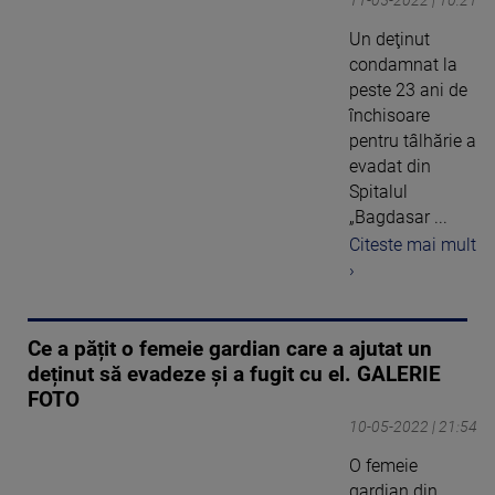
11-05-2022 | 10:21
Un deţinut
condamnat la
peste 23 ani de
închisoare
pentru tâlhărie a
evadat din
Spitalul
„Bagdasar ...
Citeste mai mult
›
Ce a pățit o femeie gardian care a ajutat un
deținut să evadeze și a fugit cu el. GALERIE
FOTO
10-05-2022 | 21:54
O femeie
gardian din