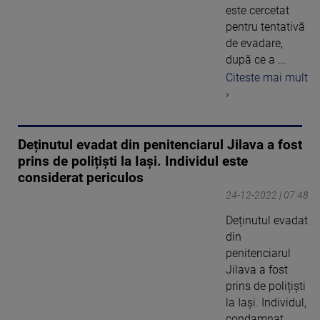
este cercetat
pentru tentativă
de evadare,
după ce a ...
Citeste mai mult
›
Deținutul evadat din penitenciarul Jilava a fost
prins de polițiști la Iași. Individul este
considerat periculos
24-12-2022 | 07:48
Deținutul evadat
din
penitenciarul
Jilava a fost
prins de polițiști
la Iași. Individul,
condamnat