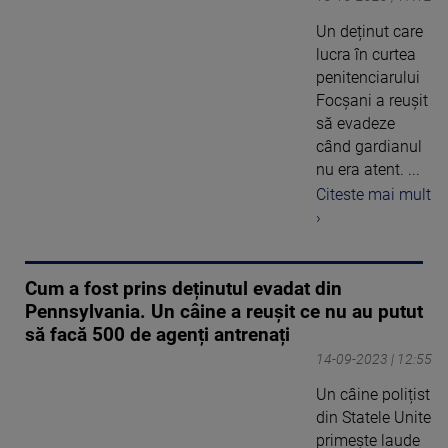
Un deținut care
lucra în curtea
penitenciarului
Focșani a reușit
să evadeze
când gardianul
nu era atent. ...
Citeste mai mult
›
Cum a fost prins deținutul evadat din
Pennsylvania. Un câine a reușit ce nu au putut
să facă 500 de agenți antrenați
14-09-2023 | 12:55
Un câine polițist
din Statele Unite
primește laude