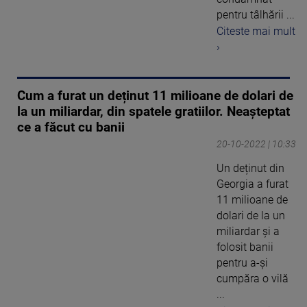
pentru tâlhării ...
Citeste mai mult
›
Cum a furat un deținut 11 milioane de dolari de
la un miliardar, din spatele gratiilor. Neașteptat
ce a făcut cu banii
20-10-2022 | 10:33
Un deținut din
Georgia a furat
11 milioane de
dolari de la un
miliardar și a
folosit banii
pentru a-și
cumpăra o vilă
...