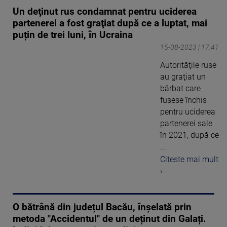
Un deţinut rus condamnat pentru uciderea
partenerei a fost graţiat după ce a luptat, mai
puțin de trei luni, în Ucraina
15-08-2023 | 17:41
Autorităţile ruse
au graţiat un
bărbat care
fusese închis
pentru uciderea
partenerei sale
în 2021, după ce
...
Citeste mai mult
›
O bătrână din județul Bacău, înșelată prin
metoda "Accidentul" de un deținut din Galați.