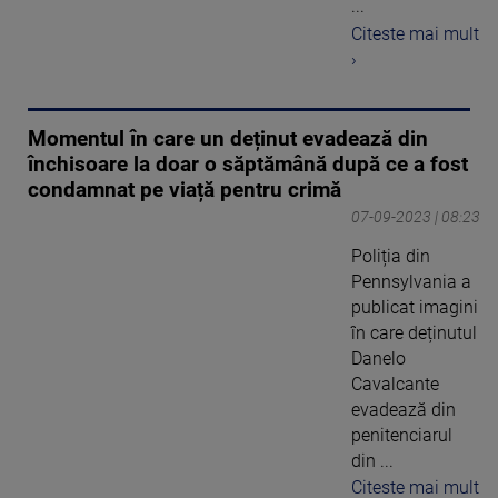
...
Citeste mai mult
›
Momentul în care un deținut evadează din
închisoare la doar o săptămână după ce a fost
condamnat pe viață pentru crimă
07-09-2023 | 08:23
Poliția din
Pennsylvania a
publicat imagini
în care deținutul
Danelo
Cavalcante
evadează din
penitenciarul
din ...
Citeste mai mult