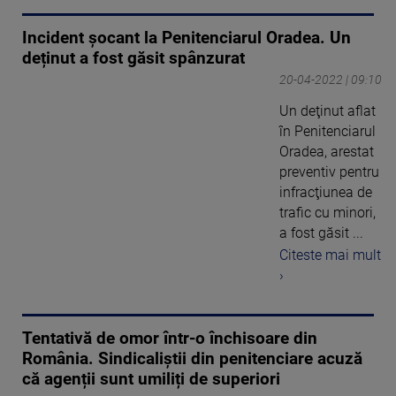
Incident șocant la Penitenciarul Oradea. Un
deținut a fost găsit spânzurat
20-04-2022 | 09:10
Un deţinut aflat
în Penitenciarul
Oradea, arestat
preventiv pentru
infracţiunea de
trafic cu minori,
a fost găsit ...
Citeste mai mult
›
Tentativă de omor într-o închisoare din
România. Sindicaliștii din penitenciare acuză
că agenții sunt umiliți de superiori