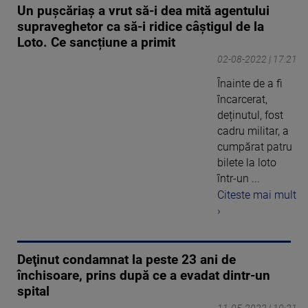
Un pușcăriaș a vrut să-i dea mită agentului
supraveghetor ca să-i ridice câștigul de la
Loto. Ce sancțiune a primit
02-08-2022 | 17:21
Înainte de a fi
încarcerat,
deținutul, fost
cadru militar, a
cumpărat patru
bilete la loto
într-un ...
Citeste mai mult
›
Deţinut condamnat la peste 23 ani de
închisoare, prins după ce a evadat dintr-un
spital