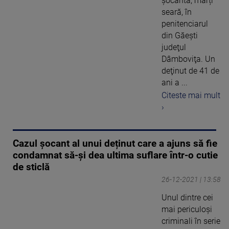
şocantă, marți
seară, în
penitenciarul
din Găeşti
judeţul
Dâmboviţa. Un
deţinut de 41 de
ani a ...
Citeste mai mult
›
Cazul șocant al unui deținut care a ajuns să fie
condamnat să-și dea ultima suflare într-o cutie
de sticlă
26-12-2021 | 13:58
Unul dintre cei
mai periculoși
criminali în serie