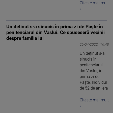
Citeste mai mult
›
Un deținut s-a sinucis în prima zi de Paște în
penitenciarul din Vaslui. Ce spuseseră vecinii
despre familia lui
26-04-2022 | 16:48
Un deținut s-a
sinucis în
penitenciarul
din Vaslui, în
prima zi de
Paște. Individul
de 52 de ani era
...
Citeste mai mult
›