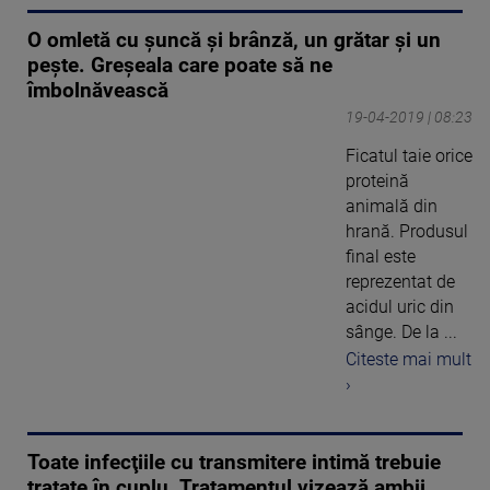
O omletă cu şuncă şi brânză, un grătar şi un
peşte. Greşeala care poate să ne
îmbolnăvească
19-04-2019 | 08:23
Ficatul taie orice
proteină
animală din
hrană. Produsul
final este
reprezentat de
acidul uric din
sânge. De la ...
Citeste mai mult
›
Toate infecţiile cu transmitere intimă trebuie
tratate în cuplu. Tratamentul vizează ambii