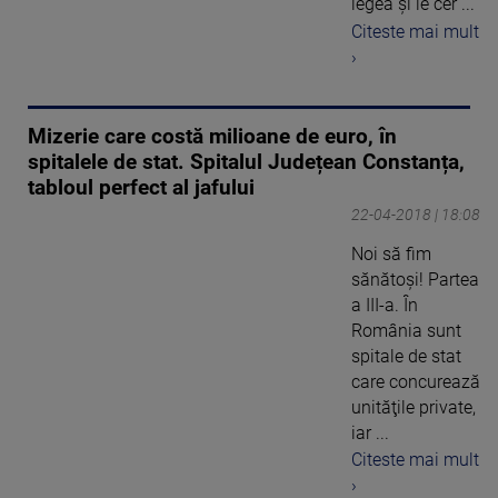
legea și le cer ...
Citeste mai mult
›
Mizerie care costă milioane de euro, în
spitalele de stat. Spitalul Județean Constanța,
tabloul perfect al jafului
22-04-2018 | 18:08
Noi să fim
sănătoşi! Partea
a III-a. În
România sunt
spitale de stat
care concurează
unităţile private,
iar ...
Citeste mai mult
›