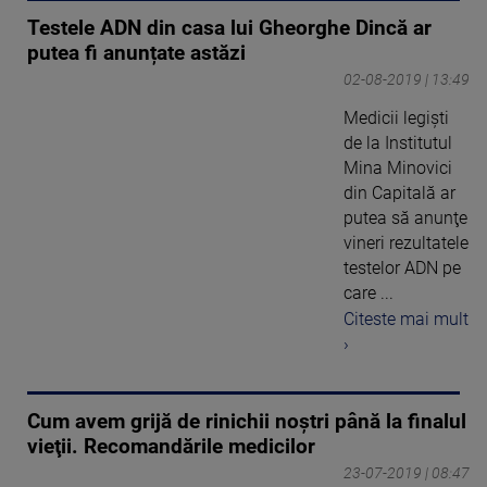
Testele ADN din casa lui Gheorghe Dincă ar
putea fi anunțate astăzi
02-08-2019 | 13:49
Medicii legiști
de la Institutul
Mina Minovici
din Capitală ar
putea să anunţe
vineri rezultatele
testelor ADN pe
care ...
Citeste mai mult
›
Cum avem grijă de rinichii noştri până la finalul
vieţii. Recomandările medicilor
23-07-2019 | 08:47