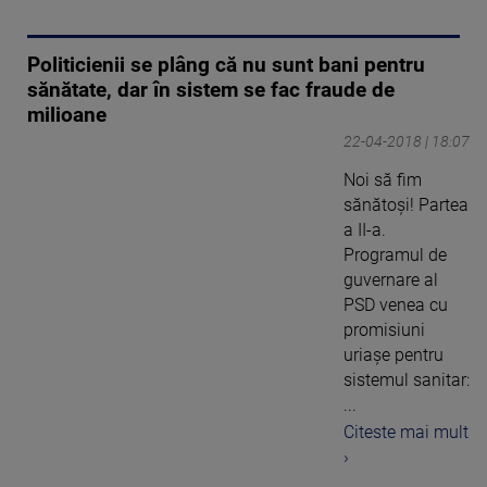
Politicienii se plâng că nu sunt bani pentru
sănătate, dar în sistem se fac fraude de
milioane
22-04-2018 | 18:07
Noi să fim
sănătoşi! Partea
a II-a.
Programul de
guvernare al
PSD venea cu
promisiuni
uriaşe pentru
sistemul sanitar:
...
Citeste mai mult
›