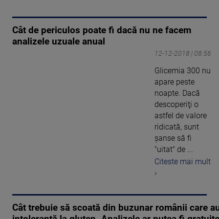
Cât de periculos poate fi dacă nu ne facem
analizele uzuale anual
12-12-2018 | 08:56
Glicemia 300 nu
apare peste
noapte. Dacă
descoperiţi o
astfel de valore
ridicată, sunt
şanse să fi
"uitat" de ...
Citeste mai mult
›
Cât trebuie să scoată din buzunar românii care a