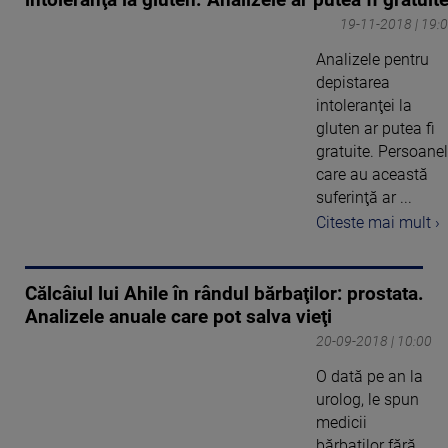
intoleranţă la gluten. Analizele ar putea fi gratuit
19-11-2018 | 19:
Analizele pentru
depistarea
intoleranţei la
gluten ar putea fi
gratuite. Persoane
care au această
suferinţă ar ...
Citeste mai mult ›
Călcâiul lui Ahile în rândul bărbaţilor: prostata.
Analizele anuale care pot salva vieţi
20-09-2018 | 10:00
O dată pe an la
urolog, le spun
medicii
bărbaţilor fără