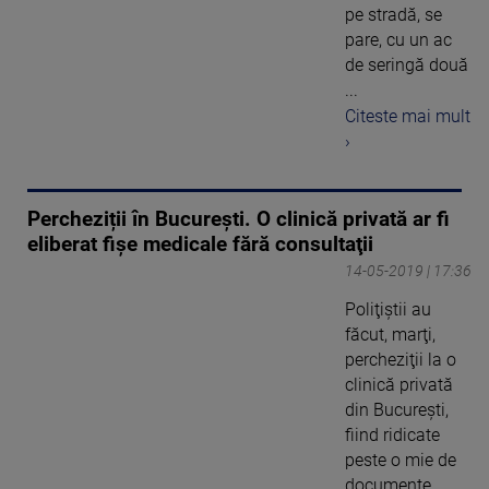
pe stradă, se
pare, cu un ac
de seringă două
...
Citeste mai mult
›
Percheziții în București. O clinică privată ar fi
eliberat fișe medicale fără consultaţii
14-05-2019 | 17:36
Poliţiştii au
făcut, marţi,
percheziţii la o
clinică privată
din Bucureşti,
fiind ridicate
peste o mie de
documente ...