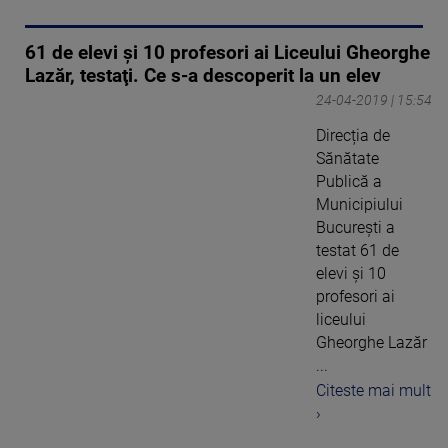
61 de elevi și 10 profesori ai Liceului Gheorghe
Lazăr, testaţi. Ce s-a descoperit la un elev
24-04-2019 | 15:54
Direcția de
Sănătate
Publică a
Municipiului
București a
testat 61 de
elevi și 10
profesori ai
liceului
Gheorghe Lazăr
...
Citeste mai mult
›