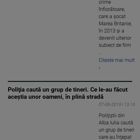
crime
înfiorătoare,
care a şocat
Marea Britanie,
în 2013 şi a
devenit ulterior
subiect de film
...
Citeste mai mult
›
Poliţia caută un grup de tineri. Ce le-au făcut
aceştia unor oameni, în plină stradă
07-06-2019 | 13:16
Poliţiştii din
Alba Iulia caută
un grup de tineri
care au înţepat