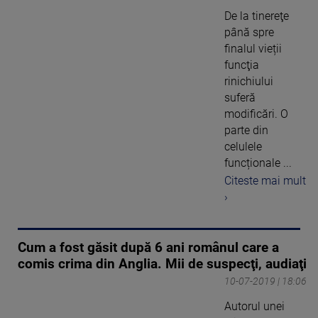
De la tinereţe
până spre
finalul vieții
funcţia
rinichiului
suferă
modificări. O
parte din
celulele
funcționale ...
Citeste mai mult
›
Cum a fost găsit după 6 ani românul care a
comis crima din Anglia. Mii de suspecţi, audiaţi
10-07-2019 | 18:06
Autorul unei