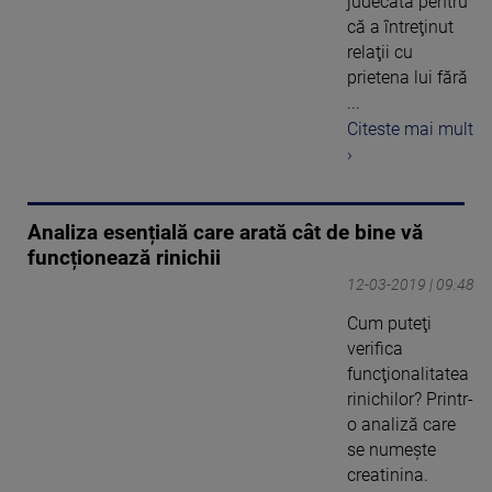
judecată pentru
că a întreţinut
relaţii cu
prietena lui fără
...
Citeste mai mult
›
Analiza esențială care arată cât de bine vă
funcționează rinichii
12-03-2019 | 09:48
Cum puteţi
verifica
funcţionalitatea
rinichilor? Printr-
o analiză care
se numeşte
creatinina.