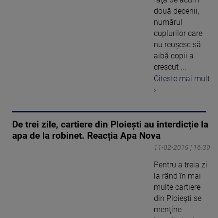
două decenii,
numărul
cuplurilor care
nu reuşesc să
aibă copii a
crescut ...
Citeste mai mult
›
De trei zile, cartiere din Ploiești au interdicție la
apa de la robinet. Reacția Apa Nova
11-02-2019 | 16:39
Pentru a treia zi
la rând în mai
multe cartiere
din Ploieşti se
menţine