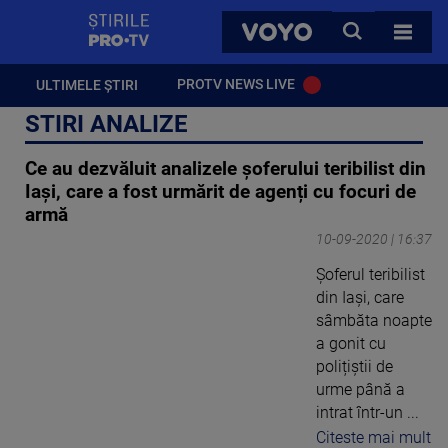
StirilePROTV
CAUTA
VOYO
TOATE 
PROTV NEWS LIVE
ULTIMELE ȘTIRI
STIRI ANALIZE
Ce au dezvăluit analizele șoferului teribilist din
Iași, care a fost urmărit de agenți cu focuri de
armă
10-09-2020 | 16:37
Șoferul teribilist
din Iași, care
sâmbăta noapte
a gonit cu
polițiștii de
urme până a
intrat într-un ...
Citeste mai mult