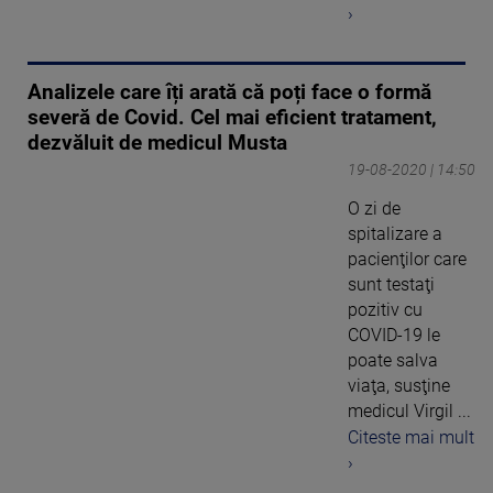
›
Analizele care îți arată că poți face o formă
severă de Covid. Cel mai eficient tratament,
dezvăluit de medicul Musta
19-08-2020 | 14:50
O zi de
spitalizare a
pacienţilor care
sunt testaţi
pozitiv cu
COVID-19 le
poate salva
viaţa, susţine
medicul Virgil ...
Citeste mai mult
›