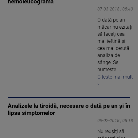
hemoleucogramă
07-03-2018 | 08:40
O dată pe an
măcar nu ezitaţi
să faceţi cea
mai ieftină şi
cea mai cerută
analiza de
sânge. Se
numeşte ...
Citeste mai mult
›
Analizele la tiroidă, necesare o dată pe an și în
lipsa simptomelor
09-02-2018 | 08:18
Nu reușiți să