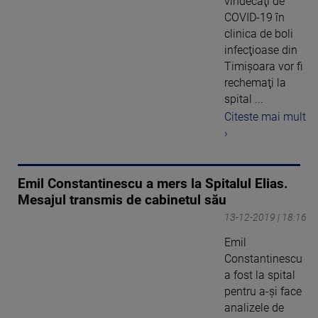
vindecaţi de
COVID-19 în
clinica de boli
infecţioase din
Timişoara vor fi
rechemaţi la
spital ...
Citeste mai mult
›
Emil Constantinescu a mers la Spitalul Elias.
Mesajul transmis de cabinetul său
13-12-2019 | 18:16
Emil
Constantinescu
a fost la spital
pentru a-şi face
analizele de