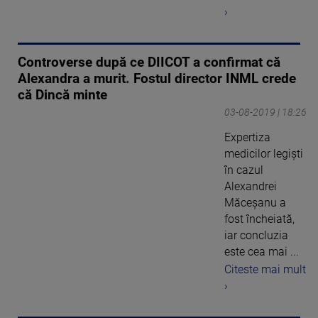
›
Controverse după ce DIICOT a confirmat că
Alexandra a murit. Fostul director INML crede
că Dincă minte
03-08-2019 | 18:26
Expertiza
medicilor legişti
în cazul
Alexandrei
Măceșanu a
fost încheiată,
iar concluzia
este cea mai ...
Citeste mai mult
›