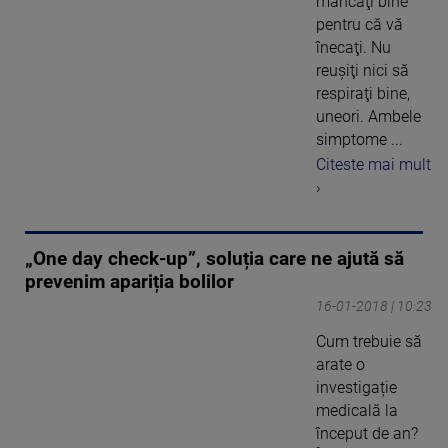
mâncaţi bine
pentru că vă
înecaţi. Nu
reuşiţi nici să
respiraţi bine,
uneori. Ambele
simptome ...
Citeste mai mult
›
„One day check-up”, soluția care ne ajută să
prevenim apariția bolilor
16-01-2018 | 10:23
Cum trebuie să
arate o
investigație
medicală la
început de an?