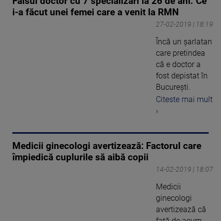
Falsul doctor cu 7 specializări la 26 de ani. Ce
i-a făcut unei femei care a venit la RMN
27-02-2019 | 18:19
Încă un şarlatan
care pretindea
că e doctor a
fost depistat în
Bucureşti.
Citeste mai mult
›
Medicii ginecologi avertizează: Factorul care
împiedică cuplurile să aibă copii
14-02-2019 | 18:07
Medicii
ginecologi
avertizează că
faţă de acum