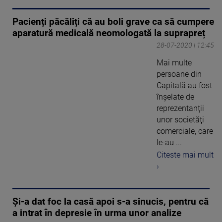
Pacienți păcăliți că au boli grave ca să cumpere
aparatură medicală neomologată la suprapreț
28-07-2020 | 12:45
Mai multe
persoane din
Capitală au fost
înşelate de
reprezentanţii
unor societăţi
comerciale, care
le-au ...
Citeste mai mult
›
Și-a dat foc la casă apoi s-a sinucis, pentru că
a intrat în depresie în urma unor analize