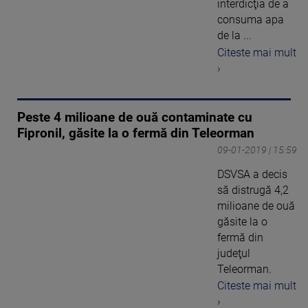
interdicţia de a
consuma apa
de la ...
Citeste mai mult
›
Peste 4 milioane de ouă contaminate cu
Fipronil, găsite la o fermă din Teleorman
09-01-2019 | 15:59
DSVSA a decis
să distrugă 4,2
milioane de ouă
găsite la o
fermă din
judeţul
Teleorman.
Citeste mai mult
›