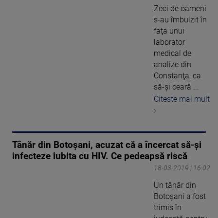
Zeci de oameni
s-au îmbulzit în
faţa unui
laborator
medical de
analize din
Constanţa, ca
să-şi ceară ...
Citeste mai mult
›
Tânăr din Botoşani, acuzat că a încercat să-şi
infecteze iubita cu HIV. Ce pedeapsă riscă
18-03-2019 | 16:02
Un tânăr din
Botoşani a fost
trimis în