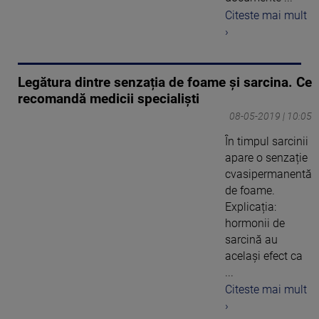
Citeste mai mult
›
Legătura dintre senzația de foame și sarcina. Ce
recomandă medicii specialiști
08-05-2019 | 10:05
În timpul sarcinii
apare o senzație
cvasipermanentă
de foame.
Explicația:
hormonii de
sarcină au
același efect ca
...
Citeste mai mult
›