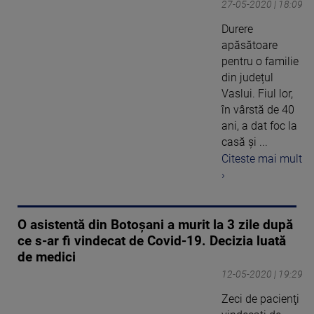
27-05-2020 | 18:09
Durere
apăsătoare
pentru o familie
din județul
Vaslui. Fiul lor,
în vârstă de 40
ani, a dat foc la
casă și ...
Citeste mai mult
›
O asistentă din Botoșani a murit la 3 zile după
ce s-ar fi vindecat de Covid-19. Decizia luată
de medici
12-05-2020 | 19:29
Zeci de pacienţi