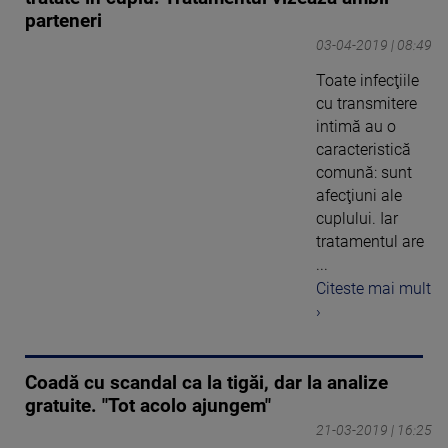
parteneri
03-04-2019 | 08:49
Toate infecţiile
cu transmitere
intimă au o
caracteristică
comună: sunt
afecţiuni ale
cuplului. Iar
tratamentul are
...
Citeste mai mult
›
Coadă cu scandal ca la tigăi, dar la analize
gratuite. "Tot acolo ajungem"
21-03-2019 | 16:25