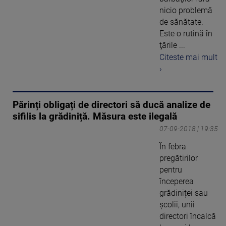
nicio problemă
de sănătate.
Este o rutină în
ţările ...
Citeste mai mult
›
Părinți obligați de directori să ducă analize de
sifilis la grădiniță. Măsura este ilegală
07-09-2018 | 19:35
În febra
pregătirilor
pentru
începerea
grădiniței sau
școlii, unii
directori încalcă