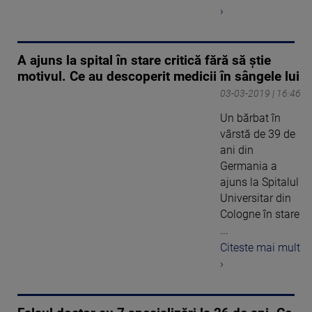
›
A ajuns la spital în stare critică fără să știe
motivul. Ce au descoperit medicii în sângele lui
03-03-2019 | 16:46
Un bărbat în
vârstă de 39 de
ani din
Germania a
ajuns la Spitalul
Universitar din
Cologne în stare
...
Citeste mai mult
›