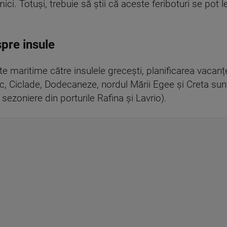
mici. Totuși, trebuie să știi că aceste feriboturi se pot l
pre insule
te maritime către insulele grecești, planificarea vacanț
ic, Ciclade, Dodecaneze, nordul Mării Egee și Creta sun
e sezoniere din porturile Rafina și Lavrio).