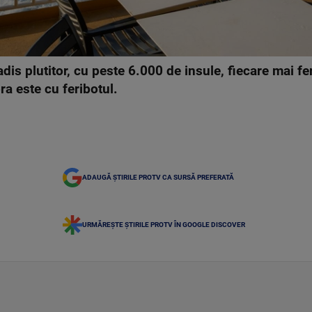
adis plutitor, cu peste 6.000 de insule, fiecare mai f
ra este cu feribotul.
ADAUGĂ ȘTIRILE PROTV CA SURSĂ PREFERATĂ
URMĂREȘTE ȘTIRILE PROTV ÎN GOOGLE DISCOVER