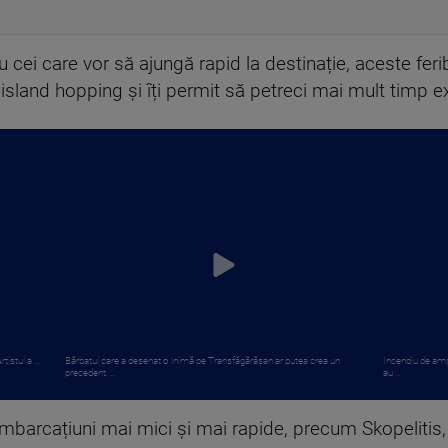
u cei care vor să ajungă rapid la destinație, aceste fer
 island hopping și îți permit să petreci mai mult timp e
istul a ...
Bărbatul care a desenat o inimă pe Transfăgărășan ar putea crea un
Incendiu de amp
precedent. ...
au ...
mbarcațiuni mai mici și mai rapide, precum Skopelitis, 