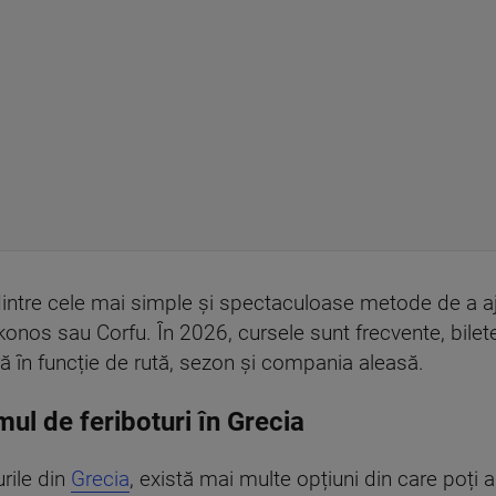
dintre cele mai simple și spectaculoase metode de a ajun
konos sau Corfu. În 2026, cursele sunt frecvente, bilet
eră în funcție de rută, sezon și compania aleasă.
ul de feriboturi în Grecia
rile din
Grecia
, există mai multe opțiuni din care poți a