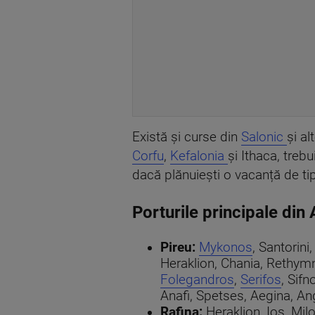
Există și curse din
Salonic
și a
Corfu
,
Kefalonia
și Ithaca, treb
dacă plănuiești o vacanță de ti
Porturile principale din 
Pireu:
Mykonos
, Santorini
Heraklion, Chania, Rethymn
Folegandros
,
Serifos
, Sif
Anafi, Spetses, Aegina, Ang
Rafina:
Heraklion, Ios, Mil