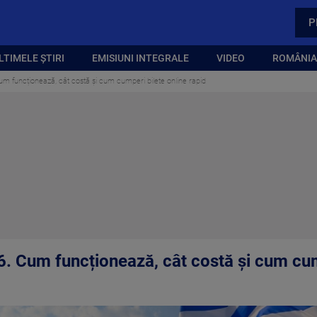
P
LTIMELE ȘTIRI
EMISIUNI INTEGRALE
VIDEO
ROMÂNIA,
Cum funcționează, cât costă și cum cumperi bilete online rapid
6. Cum funcționează, cât costă și cum cum