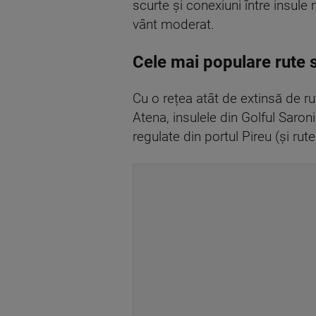
scurte și conexiuni între insule 
vânt moderat.
Cele mai populare rute s
Cu o rețea atât de extinsă de ru
Atena, insulele din Golful Saron
regulate din portul Pireu (și rut