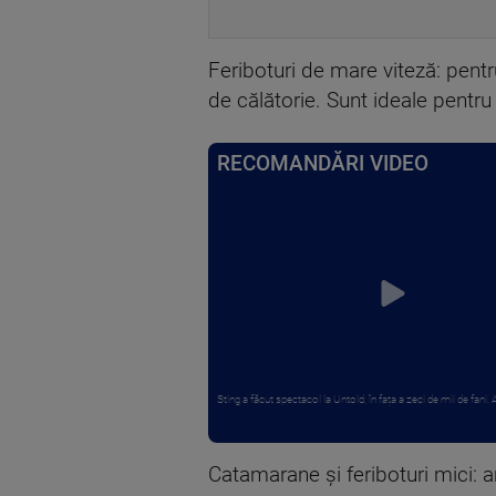
Feriboturi de mare viteză: pentr
de călătorie. Sunt ideale pentru
RECOMANDĂRI VIDEO
Sting a făcut spectacol la Untold, în fața a zeci de mii de fani. Art
Catamarane și feriboturi mici: a