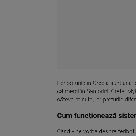
Feriboturile în Grecia sunt una 
că mergi în Santorini, Creta, My
câteva minute, iar prețurile dif
Cum funcționează sistem
Când vine vorba despre feribotu