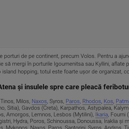
lte porturi de pe continent, precum Volos. Pentru a aju
uie să mergi în porturile Igoumenitsa sau Kyllini, aflate 
p island hopping, totul este foarte ușor de organizat,
Atena și insulele spre care pleacă feribotu
, Tinos, Milos,
Naxos
, Syros,
Paros
,
Rhodos
,
Kos
,
Patm
o, Sitia), Gavdos (Creta), Karpathos, Astypalea, Kaly
nos, Amorgos, Lemnos, Lesbos (Mytilini),
Ikaria
, Fourni 
istri, Hydra, Poros, Schinoussa, Donoussa, Iraklia și mu
os, Mykonos, Naxos, Paros, Santorini, Syros, Andros, Tin