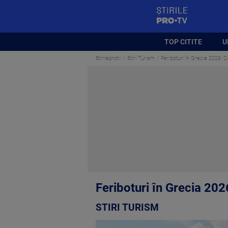
StirilePROTV
TOP CITITE
U
Stirileprotv
Stiri Turism
Feriboturi în Grecia 2026. 
Feriboturi în Grecia 202
STIRI TURISM