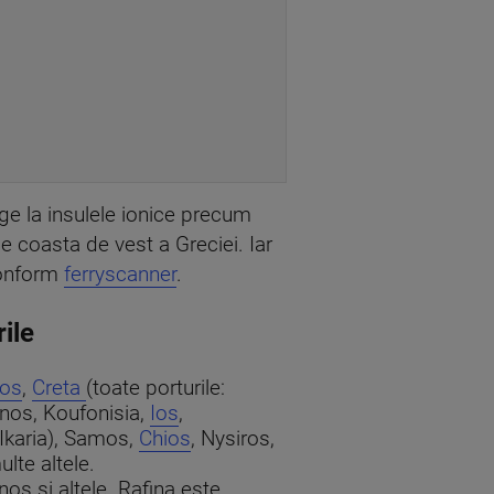
nge la insulele ionice precum
pe coasta de vest a Greciei. Iar
 conform
ferryscanner
.
rile
os
,
Creta
(toate porturile:
mnos, Koufonisia,
Ios
,
(Ikaria), Samos,
Chios
, Nysiros,
lte altele.
os și altele. Rafina este