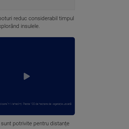
iboturi reduc considerabil timpul
xplorând insulele.
loare în Mehedinți. Peste 100 de hectare de vegetație uscată
sunt potrivite pentru distanțe