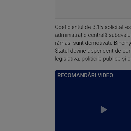
Coeficientul de 3,15 solicitat e
administrație centrală subevalua
rămași sunt demotivați. Bineînțe
Statul devine dependent de cons
legislativă, politicile publice și
RECOMANDĂRI VIDEO