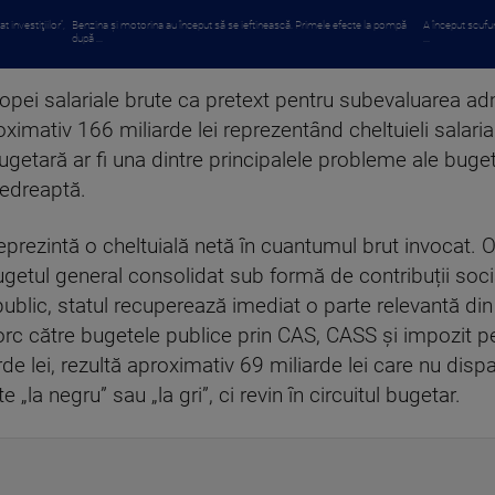
investiţiilor”,
Benzina și motorina au început să se ieftinească. Primele efecte la pompă
A început scufu
după ...
...
ei salariale brute ca pretext pentru subevaluarea admin
imativ 166 miliarde lei reprezentând cheltuieli salarial
ugetară ar fi una dintre principalele probleme ale buge
nedreaptă.
 reprezintă o cheltuială netă în cuantumul brut invocat.
etul general consolidat sub formă de contribuții socia
public, statul recuperează imediat o parte relevantă di
torc către bugetele publice prin CAS, CASS și impozit pe 
de lei, rezultă aproximativ 69 miliarde lei care nu dis
e „la negru” sau „la gri”, ci revin în circuitul bugetar.