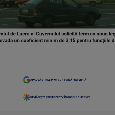
atul de Lucru al Guvernului solicită ferm ca noua leg
prevadă un coeficient minim de 3,15 pentru funcțiile d
ADAUGĂ ȘTIRILE PROTV CA SURSĂ PREFERATĂ
URMĂREȘTE ȘTIRILE PROTV ÎN GOOGLE DISCOVER