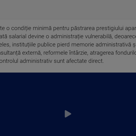
ste o condiție minimă pentru păstrarea prestigiului apar
tă salarial devine o administrație vulnerabilă, deoarece 
les, instituțiile publice pierd memorie administrativă și
ultanță externă, reformele întârzie, atragerea fonduril
 controlul administrativ sunt afectate direct.