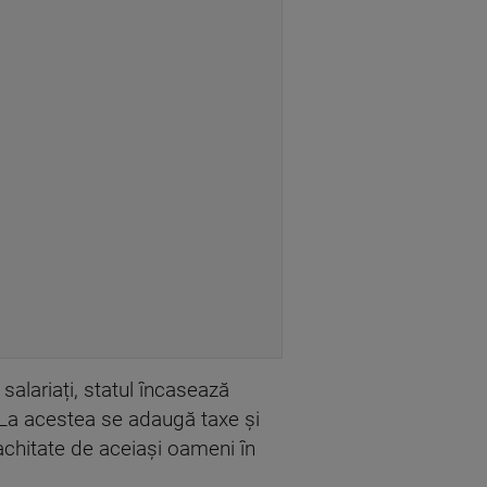
salariați, statul încasează
. La acestea se adaugă taxe și
e achitate de aceiași oameni în