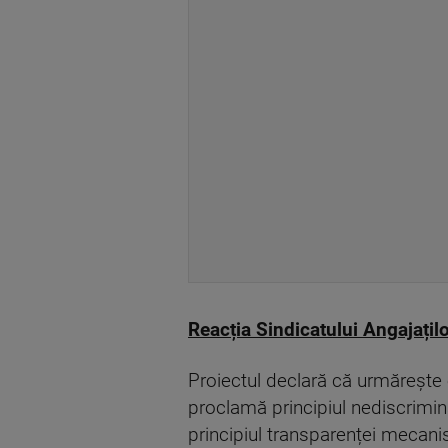
Reacția Sindicatului Angajațil
Proiectul declară că urmărește e
proclamă principiul nediscriminăr
principiul transparenței mecanis