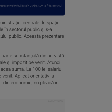
ndarea primelor două barje în Dunăre. Cum va fi deviat cursul
istrației centrale. În spațiul
e în sectorul public și s-a
tului public. Această prezentare
 O parte substanțială din această
le și impozit pe venit. Atunci
n acea sumă. La 100 lei salariu
venit. Aplicat orientativ la
par din economie, nu pleacă în