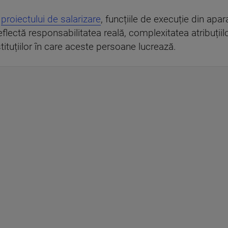
a
proiectului de salarizare
, funcțiile de execuție din apar
eflectă responsabilitatea reală, complexitatea atribuțiil
tituțiilor în care aceste persoane lucrează.