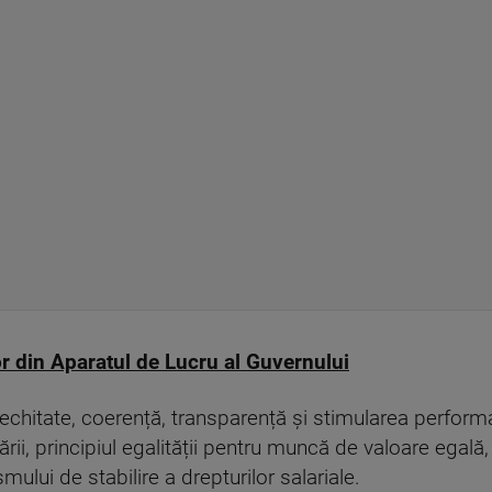
or din Aparatul de Lucru al Guvernului
chitate, coerență, transparență și stimularea performan
ii, principiul egalității pentru muncă de valoare egală, pr
mului de stabilire a drepturilor salariale.