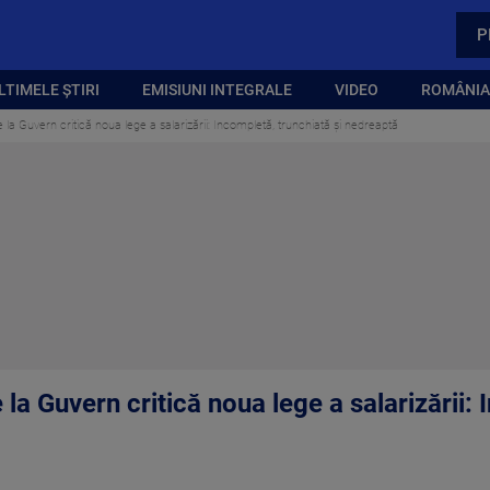
P
LTIMELE ȘTIRI
EMISIUNI INTEGRALE
VIDEO
ROMÂNIA,
e la Guvern critică noua lege a salarizării: Incompletă, trunchiată și nedreaptă
 la Guvern critică noua lege a salarizării: