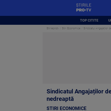
StirilePROTV
TOP CITITE
U
Stirileprotv
Stiri Economice
Sindicatul Angajaților d
Sindicatul Angajaților de
nedreaptă
STIRI ECONOMICE