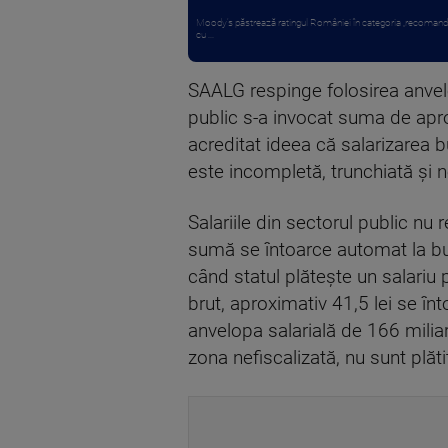
Moody’s păstrează ratingul României în categoria „recomandat 
cu ...
SAALG respinge folosirea anvelop
public s-a invocat suma de aprox
acreditat ideea că salarizarea b
este incompletă, trunchiată și 
Salariile din sectorul public nu
sumă se întoarce automat la bug
când statul plătește un salariu 
brut, aproximativ 41,5 lei se în
anvelopa salarială de 166 miliar
zona nefiscalizată, nu sunt plătit