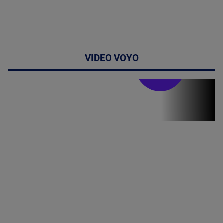
VIDEO VOYO
Stirile PRO TV
Stirile PRO
TV # 13.00 -
07 August
2026