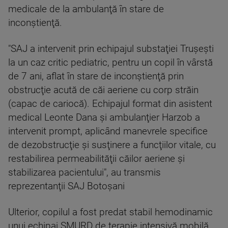
medicale de la ambulanţă în stare de
inconştienţă.
"SAJ a intervenit prin echipajul substaţiei Truşeşti
la un caz critic pediatric, pentru un copil în vârstă
de 7 ani, aflat în stare de inconştienţă prin
obstrucţie acută de căi aeriene cu corp străin
(capac de cariocă). Echipajul format din asistent
medical Leonte Dana şi ambulanţier Harzob a
intervenit prompt, aplicând manevrele specifice
de dezobstrucţie şi susţinere a funcţiilor vitale, cu
restabilirea permeabilităţii căilor aeriene şi
stabilizarea pacientului", au transmis
reprezentanţii SAJ Botoşani
Ulterior, copilul a fost predat stabil hemodinamic
unui echipaj SMURD de terapie intensivă mobilă,