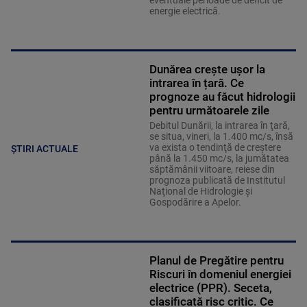
eventuale perioade de deficit de
energie electrică.
Dunărea crește ușor la
intrarea în țară. Ce
prognoze au făcut hidrologii
pentru următoarele zile
Debitul Dunării, la intrarea în ţară,
se situa, vineri, la 1.400 mc/s, însă
va exista o tendinţă de creştere
ȘTIRI ACTUALE
până la 1.450 mc/s, la jumătatea
săptămânii viitoare, reiese din
prognoza publicată de Institutul
Naţional de Hidrologie şi
Gospodărire a Apelor.
Planul de Pregătire pentru
Riscuri în domeniul energiei
electrice (PPR). Seceta,
clasificată risc critic. Ce