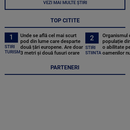
VEZI MAI MULTE ȘTIRI
TOP CITITE
Unde se află cel mai scurt
Organismul 
1
2
pod din lume care desparte
populație di
STIRI
două țări europene. Are doar
o abilitate p
STIRI
TURISM
3 metri și două fusuri orare
oamenilor nu
STIINTA
PARTENERI