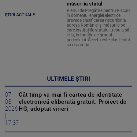
măsuri ia statul
Planul de Pregătire pentru Riscuri
ȘTIRI ACTUALE
în domeniul energiei electrice
prevede clasificarea riscurilor la
adresa României și măsurile pe
care instituțiile statului trebuia să
le ia, în funcție de gradul
pericolului. Seceta este clasificată
ca risc critic.
ULTIMELE ȘTIRI
07-
Cât timp va mai fi cartea de identitate
08-
electronică eliberată gratuit. Proiect de
2026
HG, adoptat vineri
|
17:37