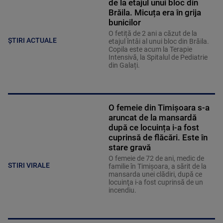
de la etajul unui bloc din
Brăila. Micuța era în grija
bunicilor
O fetiță de 2 ani a căzut de la
ȘTIRI ACTUALE
etajul întâi al unui bloc din Brăila.
Copila este acum la Terapie
Intensivă, la Spitalul de Pediatrie
din Galați.
O femeie din Timișoara s-a
aruncat de la mansardă
după ce locuința i-a fost
cuprinsă de flăcări. Este în
stare gravă
O femeie de 72 de ani, medic de
STIRI VIRALE
familie în Timișoara, a sărit de la
mansarda unei clădiri, după ce
locuinţa i-a fost cuprinsă de un
incendiu.