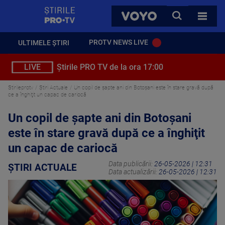
StirilePROTV
CAUTA
VOYO
TOATE 
PROTV NEWS LIVE
ULTIMELE ȘTIRI
LIVE
Știrile PRO TV de la ora 17:00
Stirileprotv
Știri Actuale
Un copil de şapte ani din Botoşani este în stare gravă după
ce a înghiţit un capac de cariocă
Un copil de şapte ani din Botoşani
este în stare gravă după ce a înghiţit
un capac de cariocă
Data publicării:
26-05-2026 | 12:31
ȘTIRI ACTUALE
Data actualizării:
26-05-2026 | 12:31