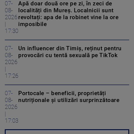
07-
Apă doar două ore pe zi, în zeci de
08-
localități din Mureș. Localnicii sunt
2026
revoltați: apa de la robinet vine la ore
|
imposibile
17:30
07-
Un influencer din Timiș, reținut pentru
08-
provocări cu tentă sexuală pe TikTok
2026
|
17:26
07-
Portocale – beneficii, proprietăți
08-
nutriționale și utilizări surprinzătoare
2026
|
17:03