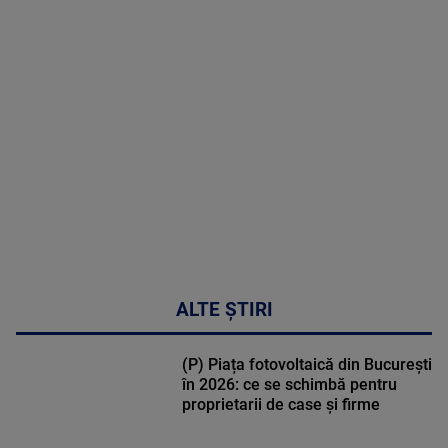
MAI
MULTE
DETALII
50:53
ALTE ȘTIRI
(P) Piața fotovoltaică din București
în 2026: ce se schimbă pentru
proprietarii de case și firme