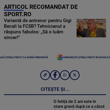
ARTICOL RECOMANDAT DE
SPORT.RO
Variantă de antrenor pentru Gigi
Becali la FCSB? Tehnicianul a
răspuns fabulos: „Să o luăm
sincer!”
UGĂ ȘTIRILE PROTV CA SURSĂ PREFERATĂ
URMĂREȘTE ȘTIRILE PROTV ÎN GOOGLE 
CITEȘTE ȘI...
O fetiță de 2 ani este în
stare gravă după ce a căzut