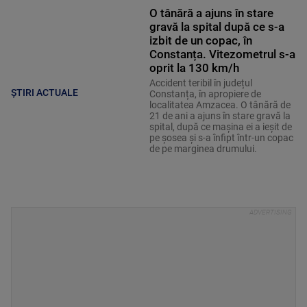
O tânără a ajuns în stare
gravă la spital după ce s-a
izbit de un copac, în
Constanța. Vitezometrul s-a
oprit la 130 km/h
Accident teribil în județul
ȘTIRI ACTUALE
Constanța, în apropiere de
localitatea Amzacea. O tânără de
21 de ani a ajuns în stare gravă la
spital, după ce mașina ei a ieșit de
pe șosea și s-a înfipt într-un copac
de pe marginea drumului.