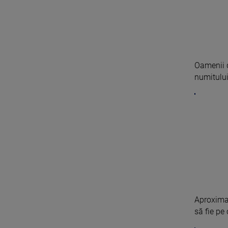
Oamenii d
numitului 
Aproximat
să fie pe 