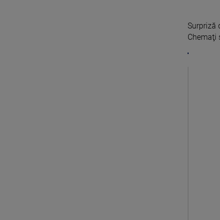
Surpriză 
Chemaţi s