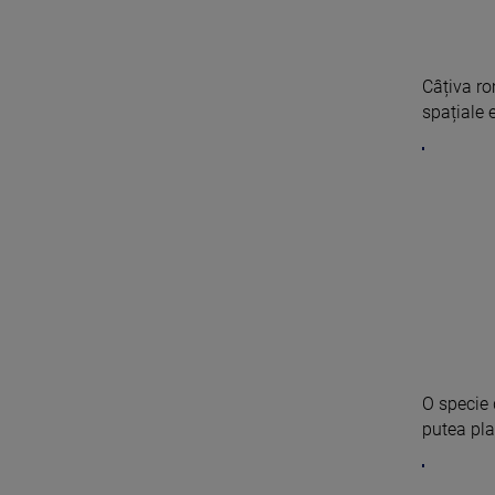
Câțiva ro
spațiale e
O specie 
putea pla