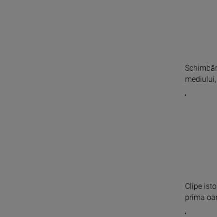
Schimbări
mediului, 
Clipe ist
prima oar