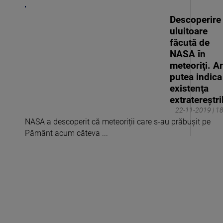
Descoperire
uluitoare
făcută de
NASA în
meteoriţi. Ar
putea indica
existenţa
extratereştri
22-11-2019 | 1
NASA a descoperit că meteoriții care s-au prăbușit pe
Pământ acum câteva ...