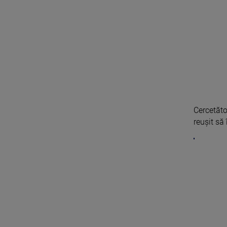
Cercetăto
reuşit să î