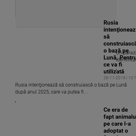
Rusia
intenţionea
să
construiasc
o bază pe
Un parazi
Lună. Pentr
identifica
ce va fi
utilizată
26-11-2019 | 13:
Rusia intenţionează să construiască o bază pe Lună
după anul 2025, care va putea fi ...
Ce era de
fapt animalu
pe care l-a
adoptat o