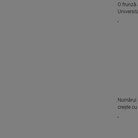
O frunză 
Universit
Numărul c
creşte cu