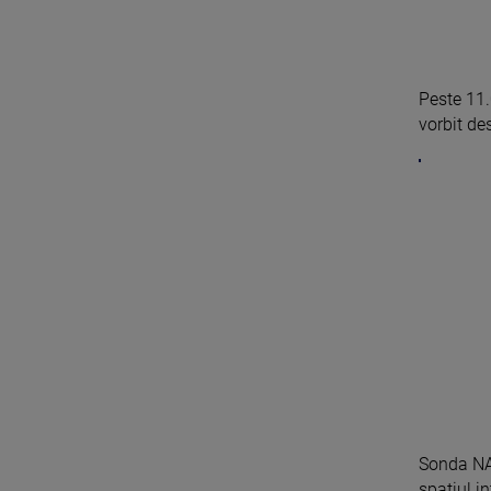
Peste 11.
vorbit des
Sonda NA
spaţiul in