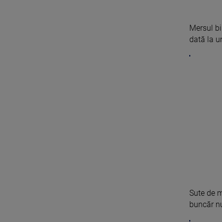
Mersul b
dată la u
Sute de m
buncăr nu