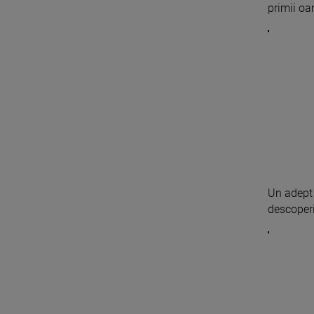
primii oa
Un adept 
descoperit