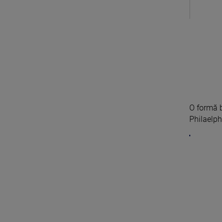
O formă b
Philaelph