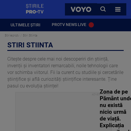
StirilePROTV
CAUTA
VOYO
TOATE 
PROTV NEWS LIVE
ULTIMELE ȘTIRI
Stirileprotv
Stiri Stiinta
STIRI STIINTA
Citește despre cele mai noi descoperiri din știință,
invenții și inventatori remarcabili, noile tehnologii care
vor schimba viitorul. Fii la curent cu studiile și cercetările
științifice și află curiozități științifice interesante. Ține
pasul cu evoluția științei!
Zona de pe
Pământ und
nu există
nicio urmă
de viață.
Explicația