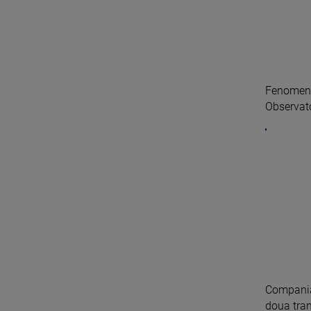
Fenomen 
Observato
Compania
doua tranş