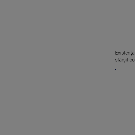
Existenţa
sfârşit co