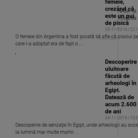
femeie,
crezând că
NASA va t
este un pui
viitoarea 
de pisică
25-11-2019 | 22:
O femeie din Argentina a fost șocată să afle că pisoiul p
care l-a adoptat era de fapt o ...
Descoperire
uluitoare
făcută de
arheologi în
Egipt.
Datează de
acum 2.600
de ani
24-11-2019 | 10:
Descoperire de senzaţie în Egipt, unde arheologii au scos
la lumină mai multe mumii ...