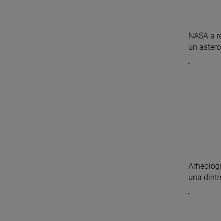
NASA a re
un asteroi
Arheologi
una dintre