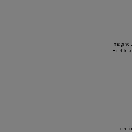
Imagine u
Hubble a 
Oamenii d