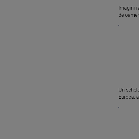
Imagini r
de oamenii
Un schele
Europa, a 