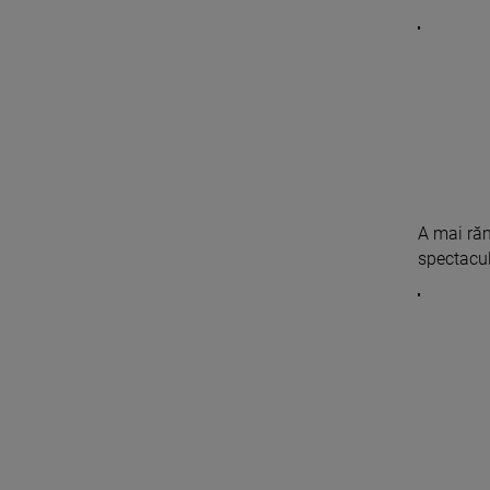
A mai ră
spectaculo