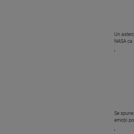
Un astero
NASA ca fi
Se spune 
emoții poz