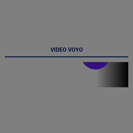
VIDEO VOYO
Stirile PRO TV
Stirile PRO
TV # 07.00 -
09 August