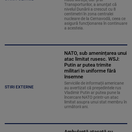
Transporturilor, a anunţat că
nivelul Dunării a crescut cu 8
centimetri în zona centralei
nucleare de la Cernavodă, ceea ce
asigură funcţionarea în continuare
a acesteia.
NATO, sub amenințarea unui
atac limitat rusesc. WSJ:
Putin ar putea trimite
militari în uniforme fără
însemne
Serviciile de informații americane
STIRI EXTERNE
au avertizat că președintele rus
Vladimir Putin ar putea pune la
încercare NATO printr-un atac
limitat asupra unui stat membru în
următorii ani.
Ambulanță atacată cu