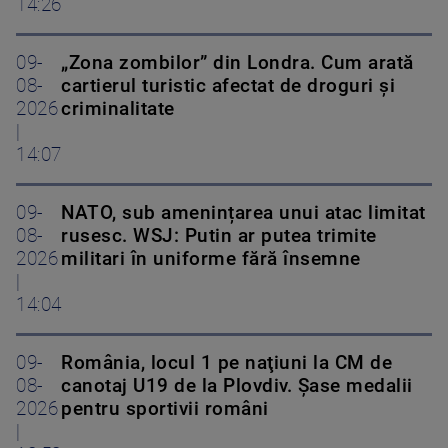
14:26
09-
„Zona zombilor” din Londra. Cum arată
08-
cartierul turistic afectat de droguri și
2026
criminalitate
|
14:07
09-
NATO, sub amenințarea unui atac limitat
08-
rusesc. WSJ: Putin ar putea trimite
2026
militari în uniforme fără însemne
|
14:04
09-
România, locul 1 pe naţiuni la CM de
08-
canotaj U19 de la Plovdiv. Șase medalii
2026
pentru sportivii români
|