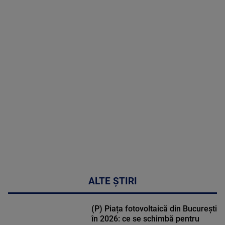
2026
MAI
MULTE
DETALII
02:33:45
ALTE ȘTIRI
(P) Piața fotovoltaică din București
în 2026: ce se schimbă pentru