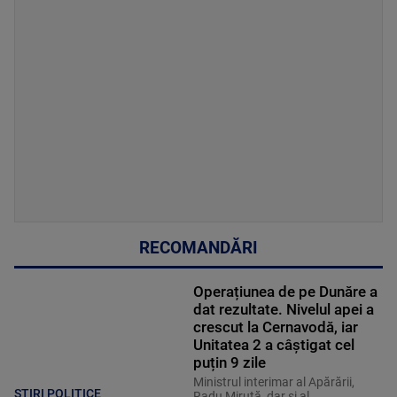
RECOMANDĂRI
Operațiunea de pe Dunăre a
dat rezultate. Nivelul apei a
crescut la Cernavodă, iar
Unitatea 2 a câștigat cel
puțin 9 zile
Ministrul interimar al Apărării,
STIRI POLITICE
Radu Miruţă, dar şi al