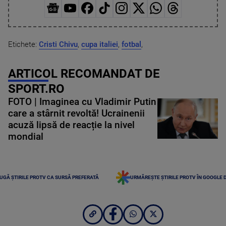
Etichete:
Cristi Chivu
,
cupa italiei
,
fotbal
,
ARTICOL RECOMANDAT DE
SPORT.RO
FOTO | Imaginea cu Vladimir Putin
care a stârnit revoltă! Ucrainenii
acuză lipsă de reacție la nivel
mondial
UGĂ ȘTIRILE PROTV CA SURSĂ PREFERATĂ
URMĂREȘTE ȘTIRILE PROTV ÎN GOOGLE 