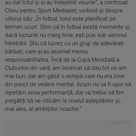
au dat totul și și-au îndeplinit visurile”, a continuat
Chivu pentru Sport Mediaset, vorbind și despre
viitorul său: „În fotbal, totul este planificat pe
termen scurt. Știm că în fotbal există momente și,
dacă lucrurile nu merg bine, ești pus sub semnul
întrebării. Știu că lucrez cu un grup de adevărați
bărbați, care și-au asumat mereu
responsabilitatea. Încă de la Cupa Mondială a
Cluburilor din vară, am încercat să dau tot ce am
mai bun, dar am găsit o echipă care nu era bine
din punct de vedere mental. Acum nu va fi ușor să
repetăm acea performanță, dar va trebui să fim
pregătiți să ne ridicăm la nivelul așteptărilor și,
mai ales, al ambițiilor noastre.”