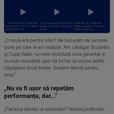
„Nu m-am simțit în viața mea
Hoţii au sustras 50.000 de metri
Fetița de 11 ani dispărută în
așa de bine” – fanii Two Feet, în
de cabluri din parcuri de panouri
Bacău, căutată cu elicopterul.
extaz la Summer ...
solare ...
Operațiunea a fost ...
„O nouă eră pentru Inter? Ne bucurăm de lucrurile
bune pe care le-am realizat. Am câștigat Scudetto
și Cupa Italiei; nu este niciodată ceva garantat și
nu este niciodată ușor să închei un sezon astfel,
câștigând două trofee. Suntem fericiți pentru
asta.”
„Nu va fi ușor să repetăm
performanța, dar...”
„Factorul decisiv al sezonului? Nivelul jucătorilor,