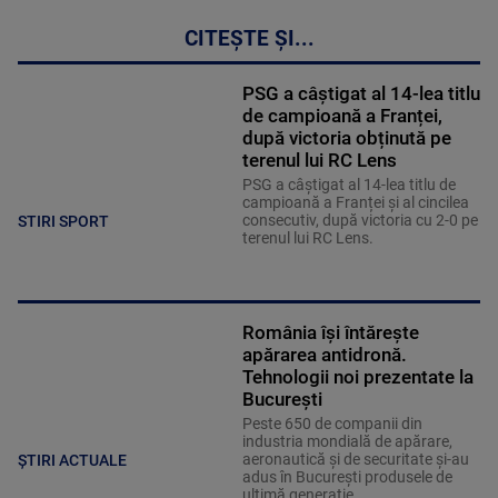
CITEȘTE ȘI...
PSG a câștigat al 14-lea titlu
de campioană a Franței,
după victoria obținută pe
terenul lui RC Lens
PSG a câștigat al 14-lea titlu de
campioană a Franței și al cincilea
consecutiv, după victoria cu 2-0 pe
STIRI SPORT
terenul lui RC Lens.
România își întărește
apărarea antidronă.
Tehnologii noi prezentate la
București
Peste 650 de companii din
industria mondială de apărare,
aeronautică și de securitate și-au
ȘTIRI ACTUALE
adus în București produsele de
ultimă generație.