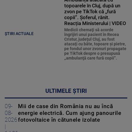
topoarele în Cluj, după un
zvon pe TikTok că „fură
copii”. Șoferul, rănit.
Reacția Ministerului | VIDEO
Medicii chemaţi să acorde
ȘTIRI ACTUALE
îngrijiri unui pacient în Recea
Cristur, judeţul Cluj, au fost
atacaţi cu bâte, topoare şi pietre,
pe fondul unor zvonuri propagate
pe TikTok despre o presupusă
„ambulanţă care fură copii”.
ULTIMELE ȘTIRI
09-
Mii de case din România nu au încă
08-
energie electrică. Cum ajung panourile
2026
fotovoltaice în cătunele izolate
|