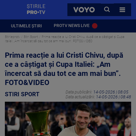
StirilePROTV
CAUTA
VOYO
TOATE 
PROTV NEWS LIVE
ULTIMELE ȘTIRI
Stirileprotv
Stiri Sport
Prima reacție a lui Cristi Chivu, după ce a câștigat și Cupa
Italiei: „Am încercat să dau tot ce am mai bun”. FOTO&VIDEO
Prima reacție a lui Cristi Chivu, după
ce a câștigat și Cupa Italiei: „Am
încercat să dau tot ce am mai bun”.
FOTO&VIDEO
Data publicării:
14-05-2026 | 08:05
STIRI SPORT
Data actualizării:
14-05-2026 | 08:48