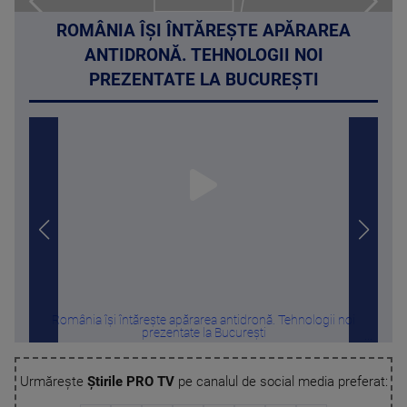
ROMÂNIA ÎȘI ÎNTĂREȘTE APĂRAREA
ANTIDRONĂ. TEHNOLOGII NOI
PREZENTATE LA BUCUREȘTI
România își întărește apărarea antidronă. Tehnologii noi
„Nu
prezentate la București
Urmărește
Știrile PRO TV
pe canalul de social media preferat: