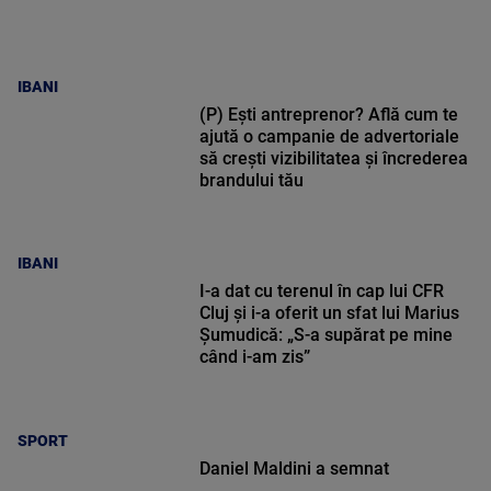
IBANI
(P) Ești antreprenor? Află cum te
ajută o campanie de advertoriale
să crești vizibilitatea și încrederea
brandului tău
IBANI
I-a dat cu terenul în cap lui CFR
Cluj și i-a oferit un sfat lui Marius
Șumudică: „S-a supărat pe mine
când i-am zis”
SPORT
Daniel Maldini a semnat