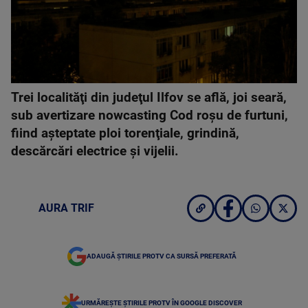
Trei localităţi din judeţul Ilfov se află, joi seară,
sub avertizare nowcasting Cod roşu de furtuni,
fiind aşteptate ploi torenţiale, grindină,
descărcări electrice şi vijelii.
AURA TRIF
ADAUGĂ ȘTIRILE PROTV CA SURSĂ PREFERATĂ
URMĂREȘTE ȘTIRILE PROTV ÎN GOOGLE DISCOVER