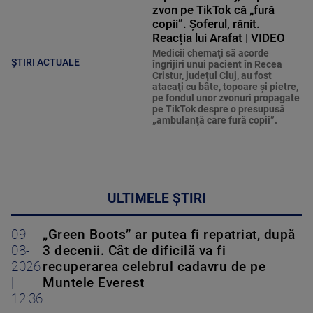
zvon pe TikTok că „fură
copii”. Șoferul, rănit.
Reacția lui Arafat | VIDEO
Medicii chemaţi să acorde
ȘTIRI ACTUALE
îngrijiri unui pacient în Recea
Cristur, judeţul Cluj, au fost
atacaţi cu bâte, topoare şi pietre,
pe fondul unor zvonuri propagate
pe TikTok despre o presupusă
„ambulanţă care fură copii”.
ULTIMELE ȘTIRI
09-
„Green Boots” ar putea fi repatriat, după
08-
3 decenii. Cât de dificilă va fi
2026
recuperarea celebrul cadavru de pe
|
Muntele Everest
12:36