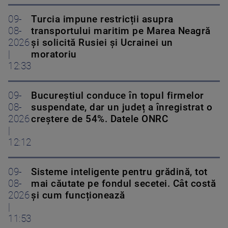
09-
Turcia impune restricții asupra
08-
transportului maritim pe Marea Neagră
2026
și solicită Rusiei și Ucrainei un
|
moratoriu
12:33
09-
Bucureștiul conduce în topul firmelor
08-
suspendate, dar un județ a înregistrat o
2026
creștere de 54%. Datele ONRC
|
12:12
09-
Sisteme inteligente pentru grădină, tot
08-
mai căutate pe fondul secetei. Cât costă
2026
și cum funcționează
|
11:53