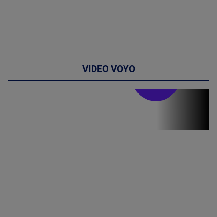
VIDEO VOYO
Stirile PRO TV
Stirile PRO
TV # 19.00 -
8 August