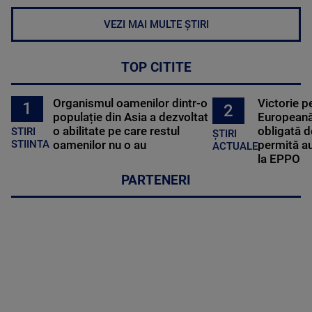
VEZI MAI MULTE ȘTIRI
TOP CITITE
Organismul oamenilor dintr-o
Victorie p
1
2
populație din Asia a dezvoltat
Europeană
o abilitate pe care restul
obligată d
STIRI
ȘTIRI
oamenilor nu o au
permită au
STIINTA
ACTUALE
la EPPO
PARTENERI