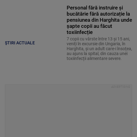
Personal fără instruire și
bucătărie fără autorizație la
pensiunea din Harghita unde
șapte copii au făcut
toxiinfecție
7 copii cu vârste între 13 și 15 ani,
ȘTIRI ACTUALE
veniți în excursie din Ungaria, în
Harghita, și un adult care-i însoțea,
au ajuns la spital, din cauza unei
toxiinfecții alimentare severe.