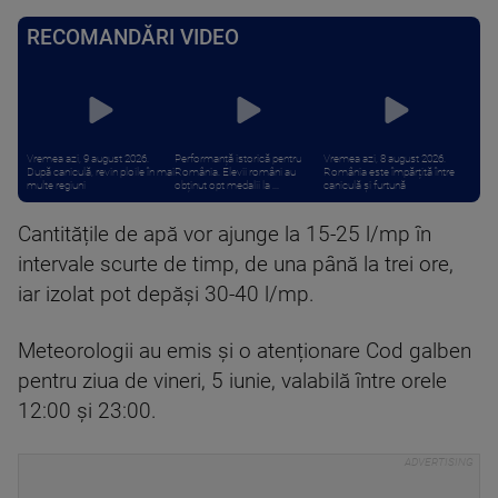
RECOMANDĂRI VIDEO
Vremea azi, 9 august 2026.
Performanță istorică pentru
Vremea azi, 8 august 2026.
După caniculă, revin ploile în mai
România. Elevii români au
România este împărțită între
multe regiuni
obținut opt medalii la ...
caniculă și furtună
Cantitățile de apă vor ajunge la 15-25 l/mp în
intervale scurte de timp, de una până la trei ore,
iar izolat pot depăși 30-40 l/mp.
Meteorologii au emis și o atenționare Cod galben
pentru ziua de vineri, 5 iunie, valabilă între orele
12:00 și 23:00.