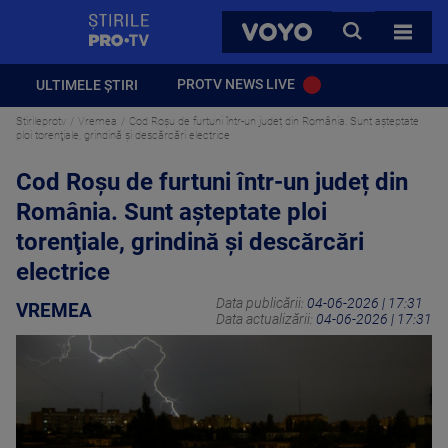
StirilePROTV
CAUTA
VOYO
TOATE 
PROTV NEWS LIVE
ULTIMELE ȘTIRI
Stirileprotv
Vremea
Cod Roșu de furtuni într-un județ din România. Sunt așteptate
ploi torenţiale, grindină și descărcări electrice
Cod Roșu de furtuni într-un județ din
România. Sunt așteptate ploi
torenţiale, grindină și descărcări
electrice
Data publicării:
04-06-2026 | 17:31
VREMEA
Data actualizării:
04-06-2026 | 17:31