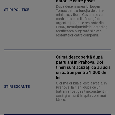
datoriile către privat
După desemnarea lui Eugen
STIRI POLITICE
Tomac pentru funcția de prim-
ministru, viitorul Guvern se va
confrunta cu o listă lungă de
urgențe: jaloanele restante din
PNRR, nemulțumirile bugetarilor,
rectificarea bugetară și plata
restanțelor către companii.
Crimă descoperită după
patru ani în Prahova. Doi
tineri sunt acuzați că au ucis
un bătrân pentru 1.000 de
lei
O crimă oribilă a ieșit la iveală, în
STIRI SOCANTE
Prahova, la 4 ani după ce un
bătrân a fost găsit inconștient în
casă și a murit la spital, o zi mai
târziu.