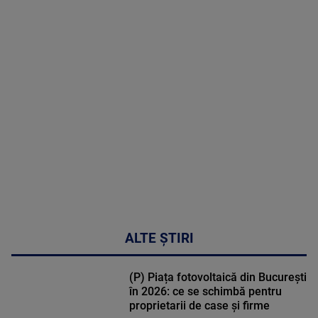
2026
MAI
MULTE
DETALII
30:33
ALTE ȘTIRI
(P) Piața fotovoltaică din București
în 2026: ce se schimbă pentru
proprietarii de case și firme