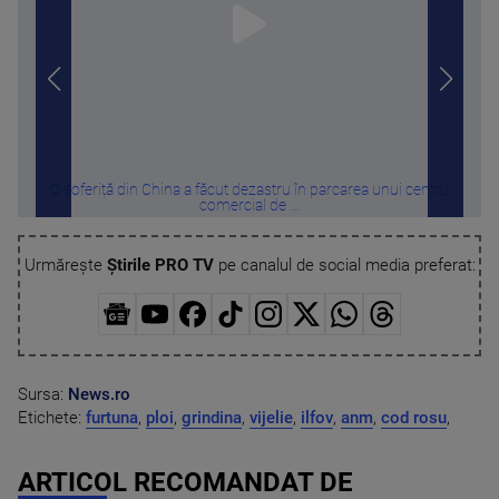
O șoferiță din China a făcut dezastru în parcarea unui centru
Trei 
comercial de ...
Urmărește
Știrile PRO TV
pe canalul de social media preferat:
Sursa:
News.ro
Etichete:
furtuna
,
ploi
,
grindina
,
vijelie
,
ilfov
,
anm
,
cod rosu
,
ARTICOL RECOMANDAT DE