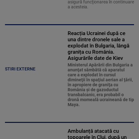
asigură funcţionarea în continuare
a acesteia.
Reacția Ucrainei după ce
una dintre dronele sale a
explodat în Bulgaria, lângă
granița cu România.
Asigurările date de Kiev
Ministerul Apărării din Bulgaria a
STIRI EXTERNE
anunţat sâmbătă că aparatul
care a explodat în cursul
dimineţii în spaţiul aerian al ţării,
în apropiere de graniţa cu
România şi de gazoductul
transbalcanic, era probabil o
dronă momeală ucraineană de tip
Maya.
Ambulanță atacată cu
topoarele în Cluj, după un