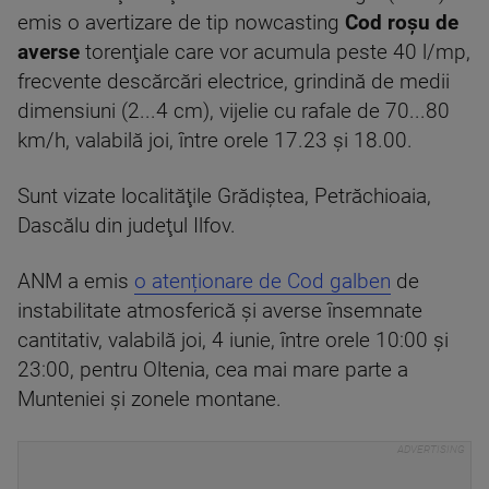
emis o avertizare de tip nowcasting
Cod roşu de
averse
torenţiale care vor acumula peste 40 l/mp,
frecvente descărcări electrice, grindină de medii
dimensiuni (2...4 cm), vijelie cu rafale de 70...80
km/h, valabilă joi, între orele 17.23 şi 18.00.
Sunt vizate localităţile Grădiştea, Petrăchioaia,
Dascălu din judeţul Ilfov.
ANM a emis
o atenționare de Cod galben
de
instabilitate atmosferică și averse însemnate
cantitativ, valabilă joi, 4 iunie, între orele 10:00 și
23:00, pentru Oltenia, cea mai mare parte a
Munteniei și zonele montane.