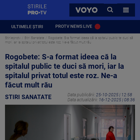
StirilePROTV
CAUTA
VOYO
TOATE 
PROTV NEWS LIVE
ULTIMELE ȘTIRI
Stirileprotv
Stiri Sanatate
Rogobete: S-a format ideea că la spitalul public te duci să
mori, iar la spitalul privat totul este roz. Ne-a făcut mult rău
Rogobete: S-a format ideea că la
spitalul public te duci să mori, iar la
spitalul privat totul este roz. Ne-a
făcut mult rău
Data publicării:
25-10-2025 | 12:58
STIRI SANATATE
Data actualizării:
16-12-2025 | 08:36