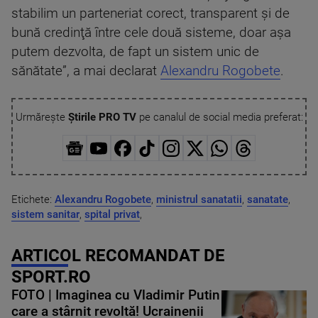
stabilim un parteneriat corect, transparent şi de
bună credinţă între cele două sisteme, doar aşa
putem dezvolta, de fapt un sistem unic de
sănătate”, a mai declarat
Alexandru Rogobete
.
Urmărește
Știrile PRO TV
pe canalul de social media preferat:
Etichete:
Alexandru Rogobete
,
ministrul sanatatii
,
sanatate
,
sistem sanitar
,
spital privat
,
ARTICOL RECOMANDAT DE
SPORT.RO
FOTO | Imaginea cu Vladimir Putin
care a stârnit revoltă! Ucrainenii