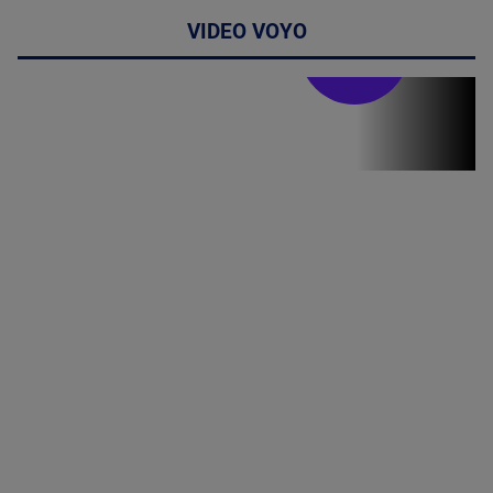
VIDEO VOYO
Stirile PRO TV
Stirile PRO
TV # 07.00 -
08 August
2026
MAI
MULTE
DETALII