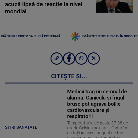
acuză lipsă de reacție la nivel
mondial
UGĂ ȘTIRILE PROTV CA SURSĂ PREFERATĂ
URMĂREȘTE ȘTIRILE PROTV ÎN GOOGLE 
CITEȘTE ȘI...
Medicii trag un semnal de
alarmă. Canicula și frigul
brusc pot agrava bolile
cardiovasculare și
respiratorii
Temperaturile de peste 37-38 de
STIRI SANATATE
grade Celsius pe care le îndurăm
cu toții în acest august de foc
supun organismul unui stres