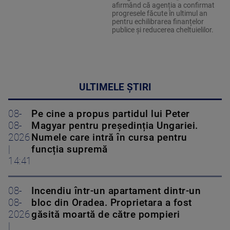
afirmând că agenția a confirmat
progresele făcute în ultimul an
pentru echilibrarea finanțelor
publice și reducerea cheltuielilor.
ULTIMELE ȘTIRI
08-
Pe cine a propus partidul lui Peter
08-
Magyar pentru președinția Ungariei.
2026
Numele care intră în cursa pentru
|
funcția supremă
14:41
08-
Incendiu într-un apartament dintr-un
08-
bloc din Oradea. Proprietara a fost
2026
găsită moartă de către pompieri
|