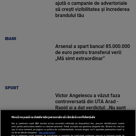
ajută o campanie de advertoriale
să crești vizibilitatea și încrederea
brandului tău
IBANI
Arsenal a spart banca! 85.000.000
de euro pentru transferul verii:
„Mă simt extraordinar”
SPORT
Victor Angelescu a văzut faza
controversată din UTA Arad -
Rapid și a dat verdictul: „Nu sunt
frustrat”
Nouă ne pasă ca datele tale personale să rămână confidențiale
Noi și partenerii noștri
201
stocăm și/sau accesăm informații pe dispozitivul dvs., precum identificatorii cookie
unici pentru prelucrarea datelor cu caracter personal. Puteți accepta sau gestiona alegerile dvs. făcând clic mai jos
sau în orice moment, pe pagina cu politica de confidențialitate. Aceste alegeri vor fi raportate partenerilor noștri și
nu vă vor afecta navigarea.
Mai multe detalii
Noi si partenerii nostri (retelele de socializare si agentiile de publicitate partenere, precum si furnizorii nostri de