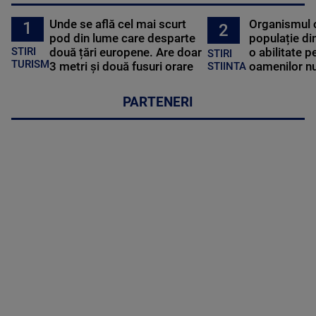
Unde se află cel mai scurt
Organismul 
1
2
pod din lume care desparte
populație di
STIRI
două țări europene. Are doar
o abilitate p
STIRI
TURISM
3 metri și două fusuri orare
oamenilor nu
STIINTA
PARTENERI