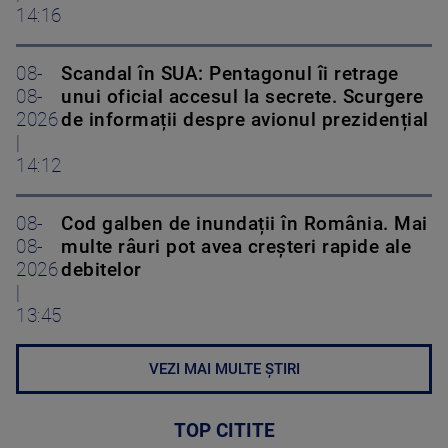
14:16
08-
Scandal în SUA: Pentagonul îi retrage
08-
unui oficial accesul la secrete. Scurgere
2026
de informații despre avionul prezidențial
|
14:12
08-
Cod galben de inundații în România. Mai
08-
multe râuri pot avea creșteri rapide ale
2026
debitelor
|
13:45
VEZI MAI MULTE ȘTIRI
TOP CITITE