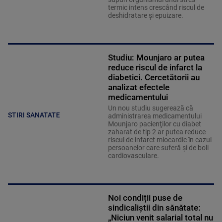
termic intens crescând riscul de
deshidratare și epuizare.
Studiu: Mounjaro ar putea
reduce riscul de infarct la
diabetici. Cercetătorii au
analizat efectele
medicamentului
Un nou studiu sugerează că
STIRI SANATATE
administrarea medicamentului
Mounjaro pacienţilor cu diabet
zaharat de tip 2 ar putea reduce
riscul de infarct miocardic în cazul
persoanelor care suferă şi de boli
cardiovasculare.
Noi condiții puse de
sindicaliștii din sănătate:
„Niciun venit salarial total nu