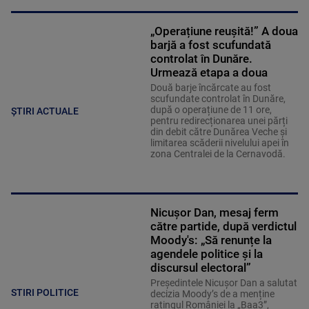
„Operațiune reușită!” A doua
barjă a fost scufundată
controlat în Dunăre.
Urmează etapa a doua
Două barje încărcate au fost
scufundate controlat în Dunăre,
după o operațiune de 11 ore,
ȘTIRI ACTUALE
pentru redirecționarea unei părți
din debit către Dunărea Veche și
limitarea scăderii nivelului apei în
zona Centralei de la Cernavodă.
Nicușor Dan, mesaj ferm
către partide, după verdictul
Moody's: „Să renunțe la
agendele politice şi la
discursul electoral”
Președintele Nicușor Dan a salutat
STIRI POLITICE
decizia Moody’s de a menține
ratingul României la „Baa3”,