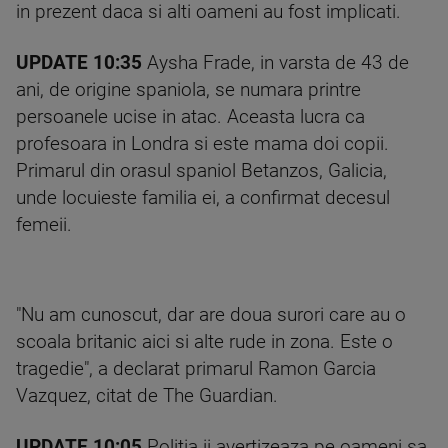
in prezent daca si alti oameni au fost implicati.
UPDATE 10:35
Aysha Frade, in varsta de 43 de
ani, de origine spaniola, se numara printre
persoanele ucise in atac. Aceasta lucra ca
profesoara in Londra si este mama doi copii.
Primarul din orasul spaniol Betanzos, Galicia,
unde locuieste familia ei, a confirmat decesul
femeii.
"Nu am cunoscut, dar are doua surori care au o
scoala britanic aici si alte rude in zona. Este o
tragedie", a declarat primarul Ramon Garcia
Vazquez, citat de The Guardian.
UPDATE 10:05
Politia ii avertizeaza pe oameni sa