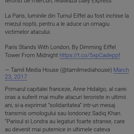
terorist de miercuri, relateaza Daily Express.
La Paris, luminile din Turnul Eiffel au fost inchise la
miezul noptii, pentru a le aduce un omagiu
victimelor atacului.
Paris Stands With London, By Dimming Eiffel
Tower From Midnight
https://t.co/5xpCadeppf
— Tamil Media House (@tamilmediahouse)
March
23, 2017
Primarul capitalei franceze, Anne Hidalgo, al carei
oras a suferit mai multe atacuri teroriste in ultimii
ani, si-a exprimat “solidaritatea” intr-un mesaj
transmis omologului sau londonez Sadiq Khan.
“Parisul si Londra au legaturi foarte stranse, care
au devenit mai puternice in ultimele cateva