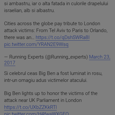
si ambastru, iar o alta fatada in culorile drapelului
israelian, alb si albastru.
Cities across the globe pay tribute to London
attack victims: From Tel Aviv to Paris to Orlando,
there was an…
https://t.co/qDshSWRa8I
pic.twitter.com/YRAN2E9Wsq
— Running Experts (@Running_experts)
March 23,
2017
Si celebrul ceas Big Ben a fost luminat in rosu,
intr-un omagiu adus victimelor atacului.
Big Ben lights up to honor the victims of the
attack near UK Parliament in London
https://t.co/UXbZZKkRTl
pic.twitter.com/H4fwaWXGFO