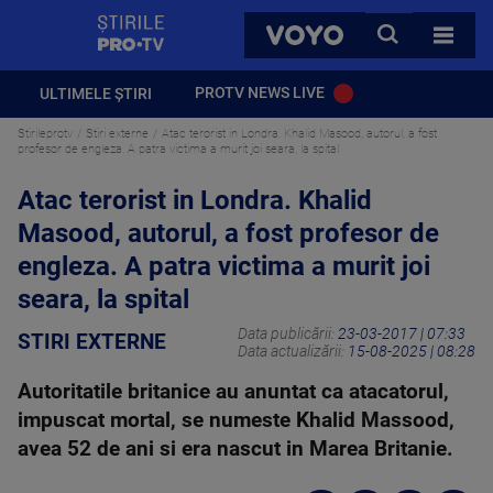
StirilePROTV
CAUTA
VOYO
TOATE 
PROTV NEWS LIVE
ULTIMELE ȘTIRI
Stirileprotv
Stiri externe
Atac terorist in Londra. Khalid Masood, autorul, a fost
profesor de engleza. A patra victima a murit joi seara, la spital
Atac terorist in Londra. Khalid
Masood, autorul, a fost profesor de
engleza. A patra victima a murit joi
seara, la spital
Data publicării:
23-03-2017 | 07:33
STIRI EXTERNE
Data actualizării:
15-08-2025 | 08:28
Autoritatile britanice au anuntat ca atacatorul,
impuscat mortal, se numeste Khalid Massood,
avea 52 de ani si era nascut in Marea Britanie.