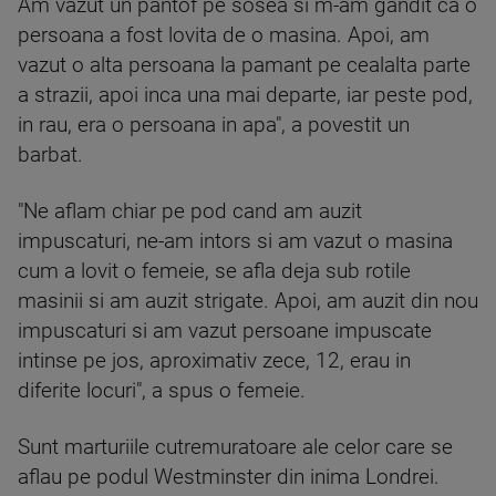
Am vazut un pantof pe sosea si m-am gandit ca o
persoana a fost lovita de o masina. Apoi, am
vazut o alta persoana la pamant pe cealalta parte
a strazii, apoi inca una mai departe, iar peste pod,
in rau, era o persoana in apa", a povestit un
barbat.
"Ne aflam chiar pe pod cand am auzit
impuscaturi, ne-am intors si am vazut o masina
cum a lovit o femeie, se afla deja sub rotile
masinii si am auzit strigate. Apoi, am auzit din nou
impuscaturi si am vazut persoane impuscate
intinse pe jos, aproximativ zece, 12, erau in
diferite locuri", a spus o femeie.
Sunt marturiile cutremuratoare ale celor care se
aflau pe podul Westminster din inima Londrei.