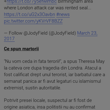
+
https://t.co/7y5efwlmbc
Birmingham area
where London attack car was rented seal...
https://t.co/uG2x3Oavbn
#news
pic.twitter.com/yKVrVF8BZZ
— Follow @JodyField (@JodyField)
March 23,
2017
Ce spun martorii
"Nu vom ceda in fata terorii!", a spus Theresa May
la cateva ore dupa tragedia din Londra. Atacul a
fost calificat drept unul terorist, iar barbatul care a
semanat panica ar fi avut legaturi cu islamismul
extremist, sustin autoritatile.
Potrivit presei locale, suspectul ar fi fost de
origine asiatica, insa politistii nu au confirmat