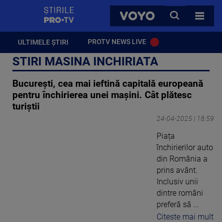
StirilePROTV
CAUTA
VOYO
TOATE 
PROTV NEWS LIVE
ULTIMELE ȘTIRI
STIRI MASINA INCHIRIATA
București, cea mai ieftină capitală europeană
pentru închirierea unei mașini. Cât plătesc
turiștii
24-04-2025 | 18:59
Piața
închirierilor auto
din România a
prins avânt.
Inclusiv unii
dintre români
preferă să ...
Citeste mai mult