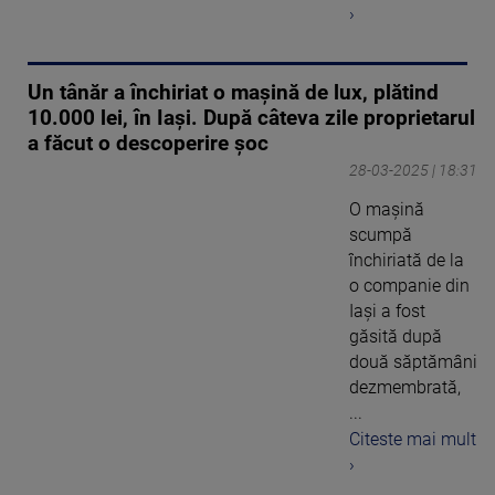
›
Un tânăr a închiriat o mașină de lux, plătind
10.000 lei, în Iași. După câteva zile proprietarul
a făcut o descoperire șoc
28-03-2025 | 18:31
O mașină
scumpă
închiriată de la
o companie din
Iași a fost
găsită după
două săptămâni
dezmembrată,
...
Citeste mai mult
›