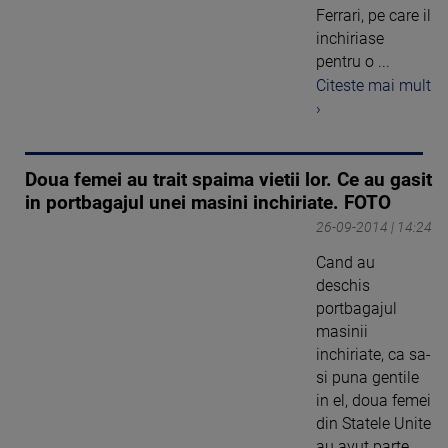
Ferrari, pe care il
inchiriase
pentru o ...
Citeste mai mult
›
Doua femei au trait spaima vietii lor. Ce au gasit
in portbagajul unei masini inchiriate. FOTO
26-09-2014 | 14:24
Cand au
deschis
portbagajul
masinii
inchiriate, ca sa-
si puna gentile
in el, doua femei
din Statele Unite
au avut parte ...