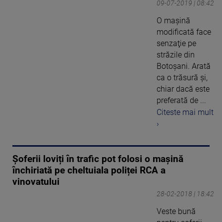
09-07-2019 | 08:42
O maşină
modificată face
senzaţie pe
străzile din
Botoşani. Arată
ca o trăsură şi,
chiar dacă este
preferată de ...
Citeste mai mult
›
Șoferii loviți în trafic pot folosi o mașină
închiriată pe cheltuiala poliței RCA a
vinovatului
28-02-2018 | 18:42
Veste bună