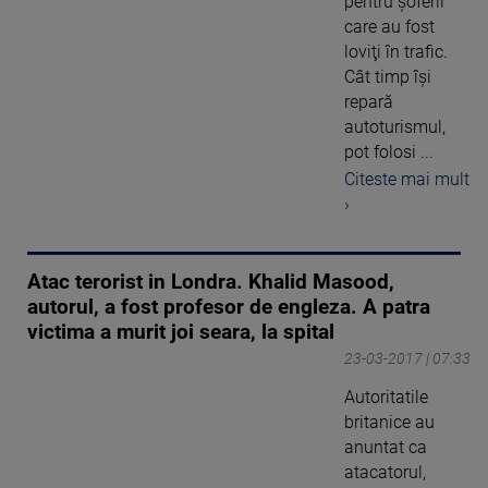
pentru şoferii
care au fost
loviţi în trafic.
Cât timp îşi
repară
autoturismul,
pot folosi ...
Citeste mai mult
›
Atac terorist in Londra. Khalid Masood,
autorul, a fost profesor de engleza. A patra
victima a murit joi seara, la spital
23-03-2017 | 07:33
Autoritatile
britanice au
anuntat ca
atacatorul,