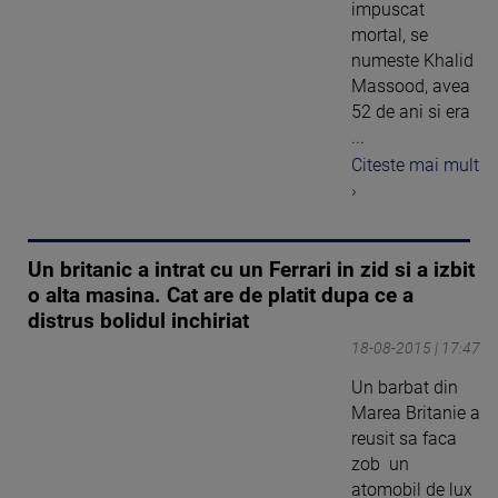
impuscat
mortal, se
numeste Khalid
Massood, avea
52 de ani si era
...
Citeste mai mult
›
Un britanic a intrat cu un Ferrari in zid si a izbit
o alta masina. Cat are de platit dupa ce a
distrus bolidul inchiriat
18-08-2015 | 17:47
Un barbat din
Marea Britanie a
reusit sa faca
zob un
atomobil de lux