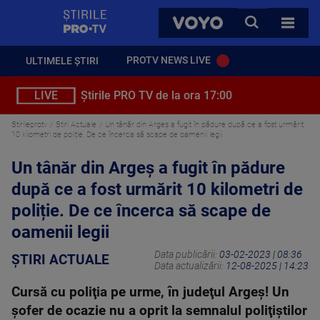
StirilePROTV
CAUTA
VOYO
TOATE 
PROTV NEWS LIVE
ULTIMELE ȘTIRI
LIVE
Știrile PRO TV de la ora 17:00
Stirileprotv
Știri Actuale
Un tânăr din Argeș a fugit în pădure după ce a fost urmărit
10 kilometri de poliție. De ce încerca să scape de oamenii legii
Un tânăr din Argeș a fugit în pădure
după ce a fost urmărit 10 kilometri de
poliție. De ce încerca să scape de
oamenii legii
Data publicării:
03-02-2023 | 08:36
ȘTIRI ACTUALE
Data actualizării:
12-08-2025 | 14:23
Cursă cu poliţia pe urme, în judeţul Argeş! Un
şofer de ocazie nu a oprit la semnalul poliţiştilor