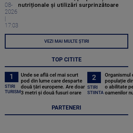
08-
nutriționale și utilizări surprinzătoare
2026
|
17:03
VEZI MAI MULTE ȘTIRI
TOP CITITE
Unde se află cel mai scurt
Organismul 
1
2
pod din lume care desparte
populație di
STIRI
două țări europene. Are doar
o abilitate p
STIRI
TURISM
3 metri și două fusuri orare
oamenilor nu
STIINTA
PARTENERI