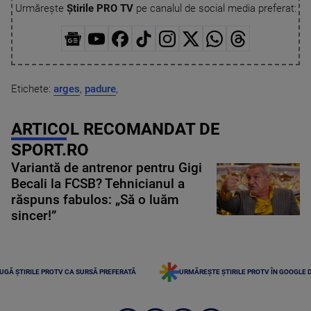
Urmărește
Știrile PRO TV
pe canalul de social media preferat:
Etichete:
arges
,
padure
,
ARTICOL RECOMANDAT DE
SPORT.RO
Variantă de antrenor pentru Gigi
Becali la FCSB? Tehnicianul a
răspuns fabulos: „Să o luăm
sincer!”
UGĂ ȘTIRILE PROTV CA SURSĂ PREFERATĂ
URMĂREȘTE ȘTIRILE PROTV ÎN GOOGLE 