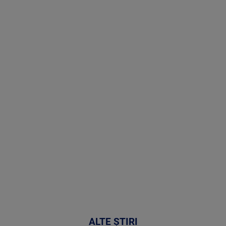
Stirile PRO
TV # 13.00 -
07 August
2026
MAI
MULTE
DETALII
50:53
ALTE ȘTIRI