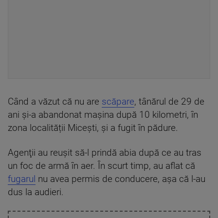
Când a văzut că nu are
scăpare
, tânărul de 29 de
ani şi-a abandonat maşina după 10 kilometri, în
zona localității Micești, și a fugit în pădure.
Agenţii au reuşit să-l prindă abia după ce au tras
un foc de armă în aer. În scurt timp, au aflat că
fugarul
nu avea permis de conducere, aşa că l-au
dus la audieri.