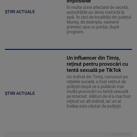
imposibile
În multe zone afectate de secetă,
ȘTIRI ACTUALE
autoritățile au decis restricții la
apă. În zeci de localități din județul
Mureș, de exemplu, oamenii
primesc apa cu porția, după
program.
Un influencer din Timiș,
reținut pentru provocări cu
tentă sexuală pe TikTok
Un individ din Timiș, cunoscut pe
reţelele sociale, a fost reținut de
polițiști după ce a publicat mai
multe provocări cu tentă sexuală
ȘTIRI ACTUALE
pe internet. Alături de el a mai fost
reținut un alt individ, iar un al
treilea este căutat de polițiști.