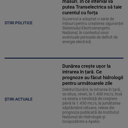
măsuri. În ce interval va
putea Transelectrica să taie
curentul cu forța
Guvernul a adoptat o serie de
STIRI POLITICE
măsuri pentru creșterea siguranței
Sistemului Electroenergetic
Național, în contextul unor
eventuale perioade de deficit de
energie electrică.
Dunărea crește ușor la
intrarea în țară. Ce
prognoze au făcut hidrologii
pentru următoarele zile
Debitul Dunării, la intrarea în ţară,
se situa, vineri, la 1.400 mc/s, însă
va exista o tendinţă de creştere
ȘTIRI ACTUALE
până la 1.450 mc/s, la jumătatea
săptămânii viitoare, reiese din
prognoza publicată de Institutul
Naţional de Hidrologie şi
Gospodărire a Apelor.