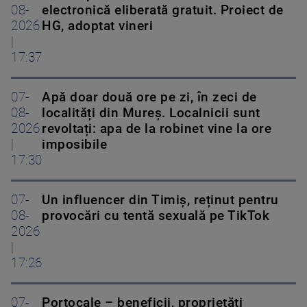
08-
electronică eliberată gratuit. Proiect de
2026
HG, adoptat vineri
|
17:37
07-
Apă doar două ore pe zi, în zeci de
08-
localități din Mureș. Localnicii sunt
2026
revoltați: apa de la robinet vine la ore
|
imposibile
17:30
07-
Un influencer din Timiș, reținut pentru
08-
provocări cu tentă sexuală pe TikTok
2026
|
17:26
07-
Portocale – beneficii, proprietăți