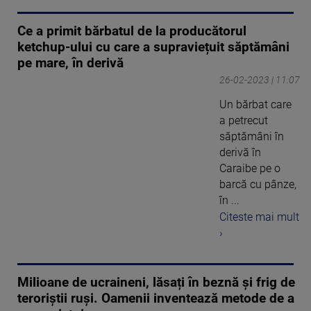
Ce a primit bărbatul de la producătorul
ketchup-ului cu care a supraviețuit săptămâni
pe mare, în derivă
26-02-2023 | 11:07
Un bărbat care
a petrecut
săptămâni în
derivă în
Caraibe pe o
barcă cu pânze,
în ...
Citeste mai mult
›
Milioane de ucraineni, lăsați în beznă și frig de
teroriștii ruși. Oamenii inventează metode de a