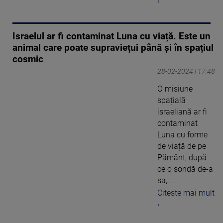
›
Israelul ar fi contaminat Luna cu viață. Este un
animal care poate supraviețui până și în spațiul
cosmic
28-02-2024 | 17:48
O misiune
spațială
israeliană ar fi
contaminat
Luna cu forme
de viață de pe
Pământ, după
ce o sondă de-a
sa, ...
Citeste mai mult
›