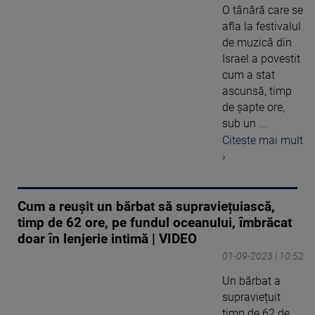
O tânără care se
afla la festivalul
de muzică din
Israel a povestit
cum a stat
ascunsă, timp
de șapte ore,
sub un ...
Citeste mai mult
›
Cum a reușit un bărbat să supraviețuiască,
timp de 62 ore, pe fundul oceanului, îmbrăcat
doar în lenjerie intimă | VIDEO
01-09-2023 | 10:52
Un bărbat a
supraviețuit
timp de 62 de