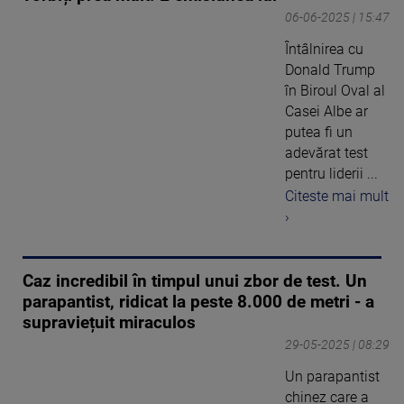
06-06-2025 | 15:47
Întâlnirea cu
Donald Trump
în Biroul Oval al
Casei Albe ar
putea fi un
adevărat test
pentru liderii ...
Citeste mai mult
›
Caz incredibil în timpul unui zbor de test. Un
parapantist, ridicat la peste 8.000 de metri - a
supraviețuit miraculos
29-05-2025 | 08:29
Un parapantist
chinez care a