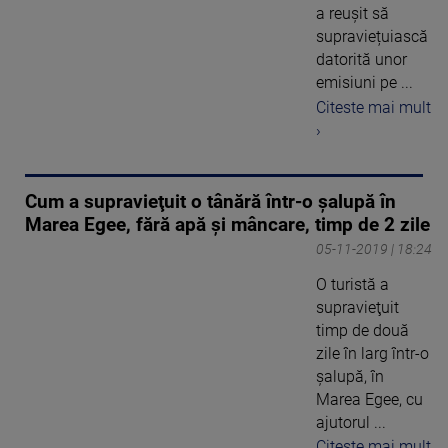
a reușit să
supraviețuiască
datorită unor
emisiuni pe ...
Citeste mai mult
›
Cum a supravieţuit o tânără într-o şalupă în
Marea Egee, fără apă şi mâncare, timp de 2 zile
05-11-2019 | 18:24
O turistă a
supravieţuit
timp de două
zile în larg într-o
şalupă, în
Marea Egee, cu
ajutorul ...
Citeste mai mult