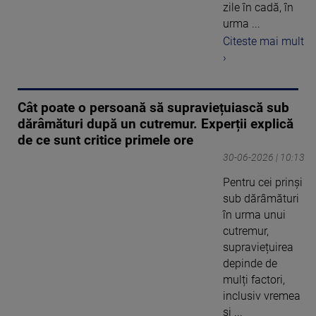
zile în cadă, în
urma ...
Citeste mai mult
›
Cât poate o persoană să supraviețuiască sub
dărâmături după un cutremur. Experții explică
de ce sunt critice primele ore
30-06-2026 | 10:13
Pentru cei prinși
sub dărâmături
în urma unui
cutremur,
supraviețuirea
depinde de
mulți factori,
inclusiv vremea
și ...