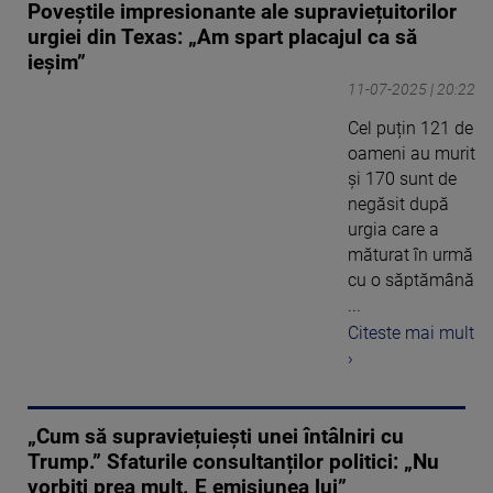
Poveștile impresionante ale supraviețuitorilor
urgiei din Texas: „Am spart placajul ca să
ieșim”
11-07-2025 | 20:22
Cel puțin 121 de
oameni au murit
și 170 sunt de
negăsit după
urgia care a
măturat în urmă
cu o săptămână
...
Citeste mai mult
›
„Cum să supraviețuiești unei întâlniri cu
Trump.” Sfaturile consultanților politici: „Nu
vorbiți prea mult. E emisiunea lui”