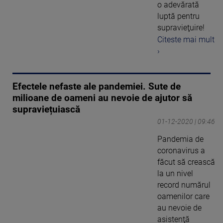
o adevărată
luptă pentru
supravieţuire!
Citeste mai mult
›
Efectele nefaste ale pandemiei. Sute de
milioane de oameni au nevoie de ajutor să
supraviețuiască
01-12-2020 | 09:46
Pandemia de
coronavirus a
făcut să crească
la un nivel
record numărul
oamenilor care
au nevoie de
asistenţă