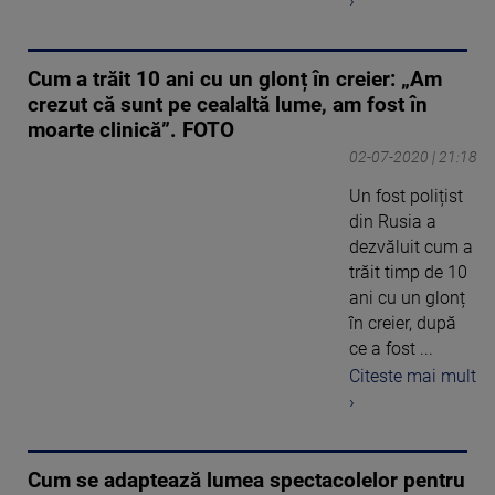
›
Cum a trăit 10 ani cu un glonț în creier: „Am
crezut că sunt pe cealaltă lume, am fost în
moarte clinică”. FOTO
02-07-2020 | 21:18
Un fost polițist
din Rusia a
dezvăluit cum a
trăit timp de 10
ani cu un glonț
în creier, după
ce a fost ...
Citeste mai mult
›
Cum se adaptează lumea spectacolelor pentru