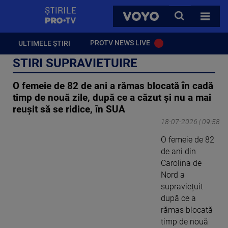
StirilePROTV
CAUTA
VOYO
TOATE 
PROTV NEWS LIVE
ULTIMELE ȘTIRI
STIRI SUPRAVIETUIRE
O femeie de 82 de ani a rămas blocată în cadă
timp de nouă zile, după ce a căzut și nu a mai
reușit să se ridice, în SUA
18-07-2026 | 09:58
O femeie de 82
de ani din
Carolina de
Nord a
supraviețuit
după ce a
rămas blocată
timp de nouă