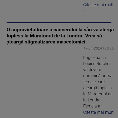
Citeste mai mult
›
O supraviețuitoare a cancerului la sân va alerga
topless la Maratonul de la Londra. Vrea să
șteargă stigmatizarea masectomiei
19-04-2024 | 10:16
Englezoaica
Louise Butcher
va deveni
duminică prima
femeie care
aleargă topless
la Maratonul de
la Londra.
Femeia a ...
Citeste mai mult