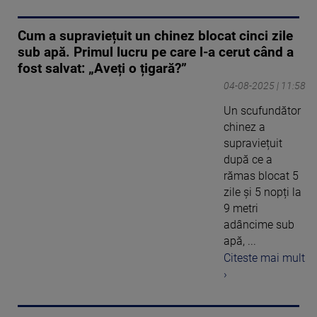
Cum a supraviețuit un chinez blocat cinci zile
sub apă. Primul lucru pe care l-a cerut când a
fost salvat: „Aveți o țigară?”
04-08-2025 | 11:58
Un scufundător
chinez a
supraviețuit
după ce a
rămas blocat 5
zile și 5 nopți la
9 metri
adâncime sub
apă, ...
Citeste mai mult
›