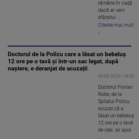
rămâne în viață
dacă ar veni
sfârșitul ...
Citeste mai mult
›
Doctorul de la Polizu care a lăsat un bebeluș
12 ore pe o tavă și într-un sac legat, după
naștere, e deranjat de acuzații
09-05-2024 | 19:03
Doctorul Florian
Robe, de la
Spitalul Polizu,
acuzat că a
lăsat un bebeluș
12 ore pe o tavă
de oțel, iar apoi
...