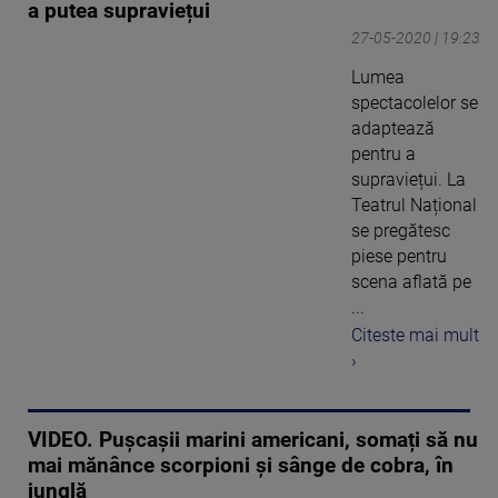
a putea supraviețui
27-05-2020 | 19:23
Lumea
spectacolelor se
adaptează
pentru a
supraviețui. La
Teatrul Național
se pregătesc
piese pentru
scena aflată pe
...
Citeste mai mult
›
VIDEO. Pușcașii marini americani, somați să nu
mai mănânce scorpioni și sânge de cobra, în
junglă