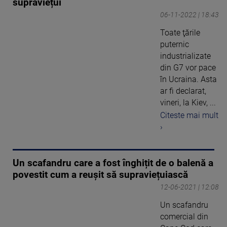
supraviețui
06-11-2022 | 18:43
Toate ţările
puternic
industrializate
din G7 vor pace
în Ucraina. Asta
ar fi declarat,
vineri, la Kiev, ...
Citeste mai mult
›
Un scafandru care a fost înghițit de o balenă a
povestit cum a reușit să supraviețuiască
12-06-2021 | 12:08
Un scafandru
comercial din