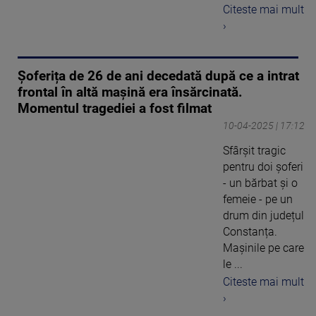
Citeste mai mult
›
Șoferița de 26 de ani decedată după ce a intrat
frontal în altă mașină era însărcinată.
Momentul tragediei a fost filmat
10-04-2025 | 17:12
Sfârșit tragic
pentru doi șoferi
- un bărbat și o
femeie - pe un
drum din județul
Constanța.
Mașinile pe care
le ...
Citeste mai mult
›