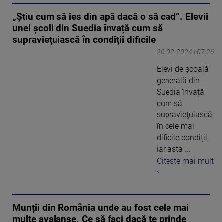
„Știu cum să ies din apă dacă o să cad”. Elevii
unei școli din Suedia învață cum să
supravieţuiască în condiții dificile
20-02-2024 | 07:26
Elevi de școală
generală din
Suedia învață
cum să
supravieţuiască
în cele mai
dificile condiții,
iar asta ...
Citeste mai mult
›
Munții din România unde au fost cele mai
multe avalanșe. Ce să faci dacă te prinde