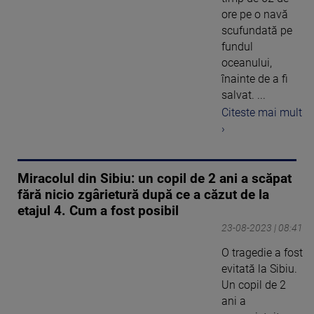
ore pe o navă
scufundată pe
fundul
oceanului,
înainte de a fi
salvat. ...
Citeste mai mult
›
Miracolul din Sibiu: un copil de 2 ani a scăpat
fără nicio zgârietură după ce a căzut de la
etajul 4. Cum a fost posibil
23-08-2023 | 08:41
O tragedie a fost
evitată la Sibiu.
Un copil de 2
ani a