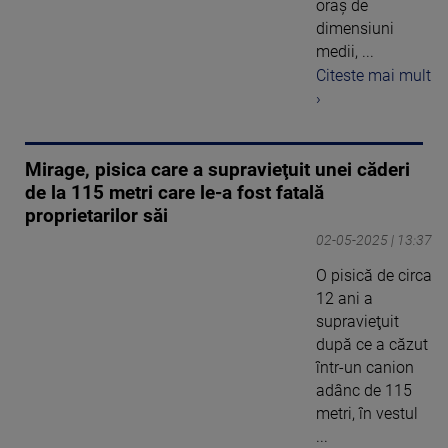
oraș de
dimensiuni
medii, ...
Citeste mai mult
›
Mirage, pisica care a supravieţuit unei căderi
de la 115 metri care le-a fost fatală
proprietarilor săi
02-05-2025 | 13:37
O pisică de circa
12 ani a
supravieţuit
după ce a căzut
într-un canion
adânc de 115
metri, în vestul
...