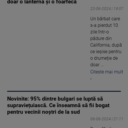
doar o lanternă și o foarfecă
22-06-2024 | 19:07
Un bărbat care
s-a pierdut 10
zile într-o
pădure din
California, după
ce ieșise pentru
o drumeție de
doar ...
Citeste mai mult
›
Novinite: 95% dintre bulgari se luptă să
supraviețuiască. Ce înseamnă să fii bogat
pentru vecinii noștri de la sud
06-06-2024 | 21:11