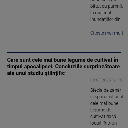
bătut cu pumnii,
în mijlocul
inundațiilor din
...
Citeste mai mult
›
Care sunt cele mai bune legume de cultivat în
timpul apocalipsei. Concluziile surprinzătoare
ale unui studiu științific
08-05-2025 | 21:32
Sfecla de zahăr
și spanacul sunt
cele mai bune
legume de
cultivat dacă
locuiți într-un