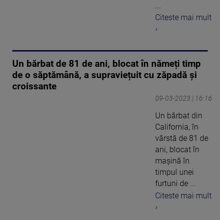
...
Citeste mai mult
›
Un bărbat de 81 de ani, blocat în nămeți timp
de o săptămână, a supraviețuit cu zăpadă și
croissante
09-03-2023 | 16:16
Un bărbat din
California, în
vârstă de 81 de
ani, blocat în
mașină în
timpul unei
furtuni de ...
Citeste mai mult
›