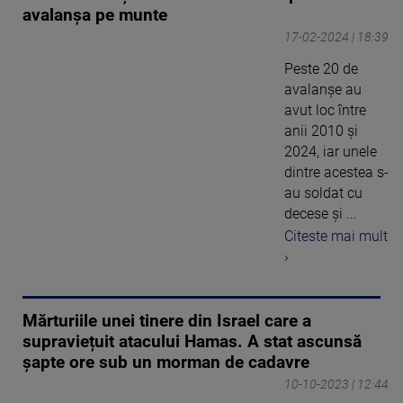
avalanșa pe munte
17-02-2024 | 18:39
Peste 20 de
avalanșe au
avut loc între
anii 2010 și
2024, iar unele
dintre acestea s-
au soldat cu
decese și ...
Citeste mai mult
›
Mărturiile unei tinere din Israel care a
supraviețuit atacului Hamas. A stat ascunsă
șapte ore sub un morman de cadavre
10-10-2023 | 12:44