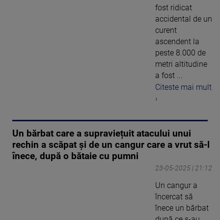
fost ridicat
accidental de un
curent
ascendent la
peste 8.000 de
metri altitudine
a fost ...
Citeste mai mult
›
Un bărbat care a supraviețuit atacului unui
rechin a scăpat și de un cangur care a vrut să-l
înece, după o bătaie cu pumni
23-05-2025 | 21:12
Un cangur a
încercat să
înece un bărbat
după ce s-au