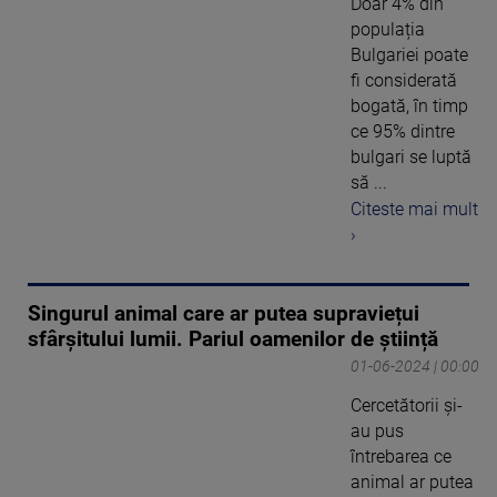
Doar 4% din
populația
Bulgariei poate
fi considerată
bogată, în timp
ce 95% dintre
bulgari se luptă
să ...
Citeste mai mult
›
Singurul animal care ar putea supraviețui
sfârșitului lumii. Pariul oamenilor de știință
01-06-2024 | 00:00
Cercetătorii și-
au pus
întrebarea ce
animal ar putea