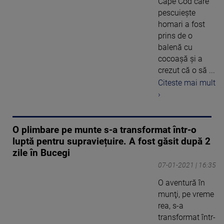
Cape Cod care
pescuiește
homari a fost
prins de o
balenă cu
cocoașă și a
crezut că o să ...
Citeste mai mult
›
O plimbare pe munte s-a transformat într-o
luptă pentru supraviețuire. A fost găsit după 2
zile în Bucegi
07-01-2021 | 16:35
O aventură în
munţi, pe vreme
rea, s-a
transformat într-