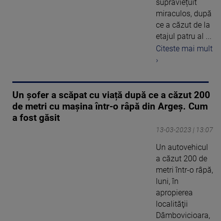
supraviețuit
miraculos, după
ce a căzut de la
etajul patru al ...
Citeste mai mult
›
Un șofer a scăpat cu viață după ce a căzut 200
de metri cu mașina într-o râpă din Argeș. Cum
a fost găsit
13-03-2023 | 13:07
Un autovehicul
a căzut 200 de
metri într-o râpă,
luni, în
apropierea
localităţii
Dâmbovicioara,