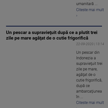
umanitară ...
Citeste mai mult
›
Un pescar a supravieţuit după ce a plutit trei
zile pe mare agăţat de o cutie frigorifică
22-09-2020 | 13:14
Un pescar din
Indonezia a
supravieţuit trei
zile pe mare,
agăţat de o
cutie frigorifică,
după ce
ambarcaţiunea
în ...
Citeste mai mult