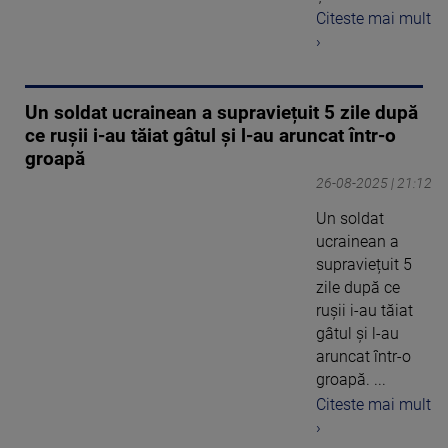
Citeste mai mult
›
Un soldat ucrainean a supraviețuit 5 zile după
ce rușii i-au tăiat gâtul și l-au aruncat într-o
groapă
26-08-2025 | 21:12
Un soldat
ucrainean a
supraviețuit 5
zile după ce
rușii i-au tăiat
gâtul și l-au
aruncat într-o
groapă. ...
Citeste mai mult
›