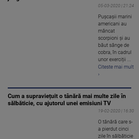
05-03-2020 | 21:24
Pușcașii marini
americani au
mâncat
scorpioni și au
băut sânge de
cobra, în cadrul
unor exerciții ...
Citeste mai mult
›
Cum a supraviețuit o tânără mai multe zile în
sălbăticie, cu ajutorul unei emisiuni TV
19-02-2020 | 16:30
O tânără care s-
a pierdut cinci
zile în sălbăticie