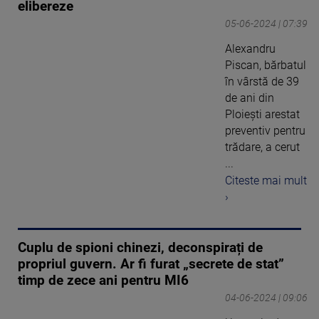
elibereze
05-06-2024 | 07:39
Alexandru
Piscan, bărbatul
în vârstă de 39
de ani din
Ploiești arestat
preventiv pentru
trădare, a cerut
...
Citeste mai mult
›
Cuplu de spioni chinezi, deconspirați de
propriul guvern. Ar fi furat „secrete de stat”
timp de zece ani pentru MI6
04-06-2024 | 09:06