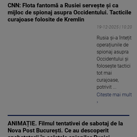
CNN: Flota fantomă a Rusiei servește și ca
mijloc de spionaj asupra Occidentului. Tacticile
curajoase folosite de Kremlin
19-12-2025 | 10:20
Rusia și-a întețit
operațiunile de
spionaj asupra
Occidentului și
folosește tactici
tot mai
curajoase,
potrivit ...
Citeste mai mult
›
ANIMAȚIE. Filmul tentativei de sabotaj de la
Nova Post București. Ce au descoperit