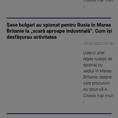
Citeste mai mult
›
Șase bulgari au spionat pentru Rusia în Marea
Britanie la „scară aproape industrială”. Cum își
desfășurau activitatea
13-05-2025 | 07:44
Liderul unei
reţele ruseşti de
spionaj cu
sediul în Marea
Britanie, despre
care procurorii
au spus că a ...
Citeste mai mult
›