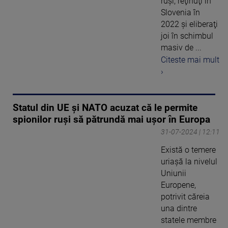
ruşi, reţinuţi în
Slovenia în
2022 şi eliberaţi
joi în schimbul
masiv de ...
Citeste mai mult
›
Statul din UE și NATO acuzat că le permite
spionilor ruși să pătrundă mai ușor în Europa
31-07-2024 | 12:11
Există o temere
uriașă la nivelul
Uniunii
Europene,
potrivit căreia
una dintre
statele membre