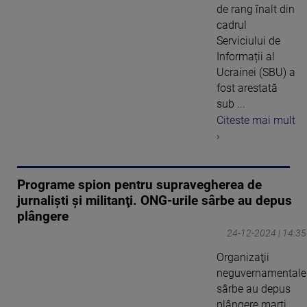
de rang înalt din
cadrul
Serviciului de
Informații al
Ucrainei (SBU) a
fost arestată
sub ...
Citeste mai mult
›
Programe spion pentru supravegherea de
jurnalişti şi militanţi. ONG-urile sârbe au depus
plângere
24-12-2024 | 14:35
Organizaţii
neguvernamentale
sârbe au depus
plângere marţi