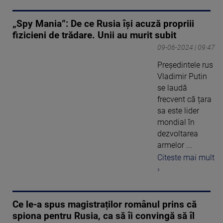
„Spy Mania”: De ce Rusia își acuză propriii
fizicieni de trădare. Unii au murit subit
09-06-2024 | 09:47
Președintele rus
Vladimir Putin
se laudă
frecvent că țara
sa este lider
mondial în
dezvoltarea
armelor ...
Citeste mai mult
›
Ce le-a spus magistraților românul prins că
spiona pentru Rusia, ca să îi convingă să îl