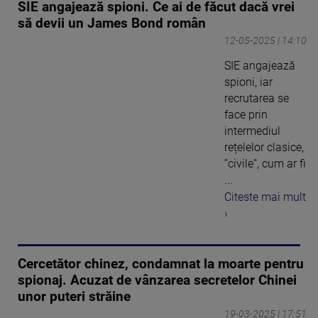
SIE angajează spioni. Ce ai de făcut dacă vrei
să devii un James Bond român
12-05-2025 | 14:10
SIE angajează
spioni, iar
recrutarea se
face prin
intermediul
rețelelor clasice,
”civile”, cum ar fi
...
Citeste mai mult
›
Cercetător chinez, condamnat la moarte pentru
spionaj. Acuzat de vânzarea secretelor Chinei
unor puteri străine
19-03-2025 | 17:51