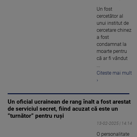
Un fost
cercetător al
unui institut de
cercetare chinez
a fost
condamnat la
moarte pentru
că ar fi vândut
...
Citeste mai mult
›
Un oficial ucrainean de rang înalt a fost arestat
de serviciul secret, fiind acuzat că este un
”turnător” pentru ruși
13-02-2025 | 14:14
O personalitate