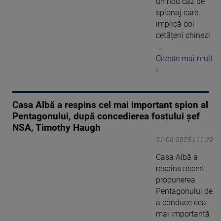
un nou caz de
spionaj care
implică doi
cetățeni chinezi
...
Citeste mai mult
›
Casa Albă a respins cel mai important spion al
Pentagonului, după concedierea fostului șef
NSA, Timothy Haugh
21-06-2025 | 11:29
Casa Albă a
respins recent
propunerea
Pentagonului de
a conduce cea
mai importantă