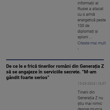
informații al
Rusiei a atacat
cu o armă
energetică peste
100 de
diplomați și
spioni ...
Citeste mai mult
›
De ce le e frică tinerilor români din Generația Z
să se angajeze în serviciile secrete. ”M-am
gândit foarte serios”
13-03-2024 | 16:37
Tinerii din
Generația Z nu
știu mai nimic
despre munca