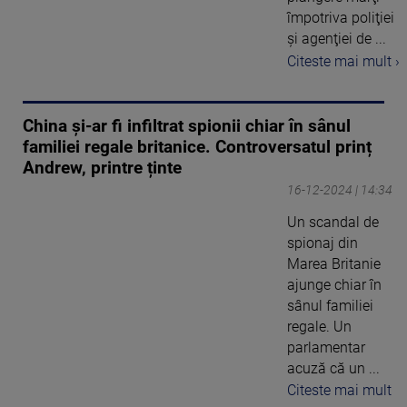
împotriva poliţiei
şi agenţiei de ...
Citeste mai mult ›
China și-ar fi infiltrat spionii chiar în sânul
familiei regale britanice. Controversatul prinț
Andrew, printre ținte
16-12-2024 | 14:34
Un scandal de
spionaj din
Marea Britanie
ajunge chiar în
sânul familiei
regale. Un
parlamentar
acuză că un ...
Citeste mai mult