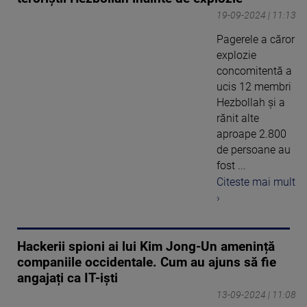
19-09-2024 | 11:13
Pagerele a căror
explozie
concomitentă a
ucis 12 membri
Hezbollah și a
rănit alte
aproape 2.800
de persoane au
fost ...
Citeste mai mult
›
Hackerii spioni ai lui Kim Jong-Un amenință
companiile occidentale. Cum au ajuns să fie
angajați ca IT-iști
13-09-2024 | 11:08