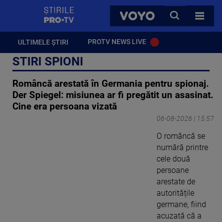
StirilePROTV
CAUTA
VOYO
TOATE 
PROTV NEWS LIVE
ULTIMELE ȘTIRI
STIRI SPIONI
Româncă arestată în Germania pentru spionaj.
Der Spiegel: misiunea ar fi pregătit un asasinat.
Cine era persoana vizată
06-08-2026 | 15:57
O româncă se
numără printre
cele două
persoane
arestate de
autoritățile
germane, fiind
acuzată că a