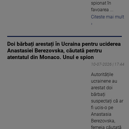
spionat în
favoarea ...
Citeste mai mult
›
Doi bărbați arestați în Ucraina pentru uciderea
Anastasiei Berezovska, căutată pentru
atentatul din Monaco. Unul e spion
10-07-2026 | 17:44
Autoritățile
ucrainene au
arestat doi
bărbați
suspectați că ar
fi ucis-o pe
Anastasia
Berezovska,
femeia căutată