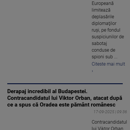
Europeană
limitează
deplasările
diplomaţilor
ruşi, pe fondul
suspiciunilor de
sabotaj
conduse de
spioni sub ...
Citeste mai mult
›
Derapaj incredibil al Budapestei.
Contracandidatul lui Viktor Orban, atacat după
ce a spus că Oradea este pământ românesc
17-09-2025 | 09:36
Contracandidatul
lui Viktor Orban