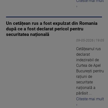
Citeste mai mult
›
Un cetățean rus a fost expulzat din Romania
după ce a fost declarat pericol pentru
securitatea națională
09-05-2026 | 19:05
Cetățeanul rus
declarat
indezirabil de
Curtea de Apel
București pentru
rațiuni de
securitate
națională a
părăsit ...
Citeste mai mult
›