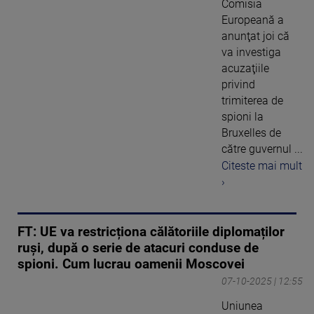
Comisia
Europeană a
anunţat joi că
va investiga
acuzaţiile
privind
trimiterea de
spioni la
Bruxelles de
către guvernul ...
Citeste mai mult
›
FT: UE va restricționa călătoriile diplomaților
ruși, după o serie de atacuri conduse de
spioni. Cum lucrau oamenii Moscovei
07-10-2025 | 12:55
Uniunea