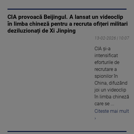
CIA provoacă Beijingul. A lansat un videoclip
în limba chineză pentru a recruta ofițeri militari
deziluzionați de Xi Jinping
13-02-2026 | 10:07
CIA şi-a
intensificat
eforturile de
recrutare a
spionilor în
China, difuzând
joi un videoclip
în limba chineză
care se ...
Citeste mai mult
›