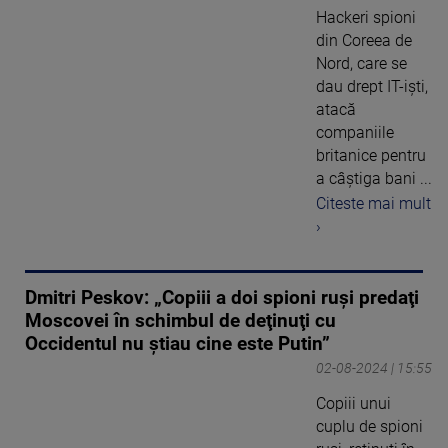
Hackeri spioni
din Coreea de
Nord, care se
dau drept IT-iști,
atacă
companiile
britanice pentru
a câștiga bani ...
Citeste mai mult
›
Dmitri Peskov: „Copiii a doi spioni ruşi predaţi
Moscovei în schimbul de deţinuţi cu
Occidentul nu ştiau cine este Putin”
02-08-2024 | 15:55
Copiii unui
cuplu de spioni