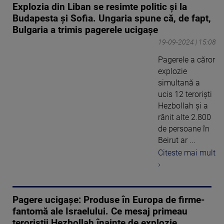
Explozia din Liban se resimte politic și la
Budapesta și Sofia. Ungaria spune că, de fapt,
Bulgaria a trimis pagerele ucigașe
19-09-2024 | 15:08
Pagerele a căror
explozie
simultană a
ucis 12 teroriști
Hezbollah și a
rănit alte 2.800
de persoane în
Beirut ar ...
Citeste mai mult
›
Pagere ucigașe: Produse în Europa de firme-
fantomă ale Israelului. Ce mesaj primeau
teroriștii Hezbollah înainte de explozie