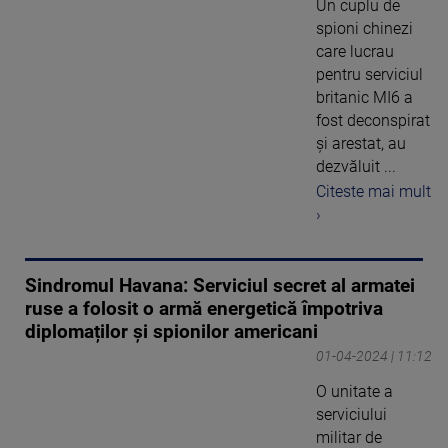
Un cuplu de
spioni chinezi
care lucrau
pentru serviciul
britanic MI6 a
fost deconspirat
și arestat, au
dezvăluit ...
Citeste mai mult
›
Sindromul Havana: Serviciul secret al armatei
ruse a folosit o armă energetică împotriva
diplomaților și spionilor americani
01-04-2024 | 11:12
O unitate a
serviciului
militar de