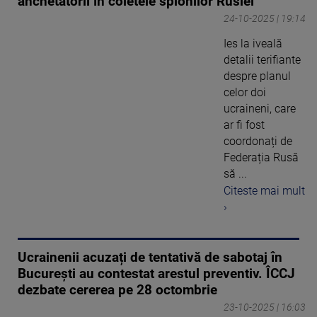
anchetatorii în coletele spionilor Rusiei
24-10-2025 | 19:14
Ies la iveală
detalii terifiante
despre planul
celor doi
ucraineni, care
ar fi fost
coordonați de
Federația Rusă
să ...
Citeste mai mult
›
Ucrainenii acuzați de tentativă de sabotaj în
București au contestat arestul preventiv. ÎCCJ
dezbate cererea pe 28 octombrie
23-10-2025 | 16:03