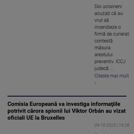
Doi ucraineni
acuzați că au
vrut să
incendieze o
firmă de curierat
contestă
măsura
arestului
preventiv. ICCJ
judecă ...
Citeste mai mult
›
Comisia Europeană va investiga informaţiile
potrivit cărora spionii lui Viktor Orbán au vizat
oficiali UE la Bruxelles
09-10-2025 | 16:28