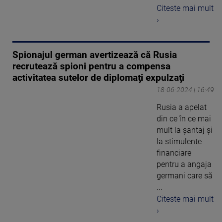
Citeste mai mult
›
Spionajul german avertizează că Rusia
recrutează spioni pentru a compensa
activitatea sutelor de diplomaţi expulzaţi
18-06-2024 | 16:49
Rusia a apelat
din ce în ce mai
mult la şantaj şi
la stimulente
financiare
pentru a angaja
germani care să
...
Citeste mai mult
›