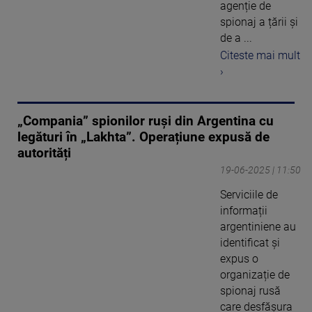
agenție de
spionaj a țării și
de a ...
Citeste mai mult
›
„Compania” spionilor ruși din Argentina cu
legături în „Lakhta”. Operațiune expusă de
autorități
19-06-2025 | 11:50
Serviciile de
informații
argentiniene au
identificat și
expus o
organizație de
spionaj rusă
care desfășura