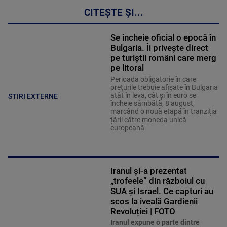
CITEȘTE ȘI...
Se încheie oficial o epocă în
Bulgaria. Îi privește direct
pe turiștii români care merg
pe litoral
Perioada obligatorie în care
prețurile trebuie afișate în Bulgaria
atât în leva, cât și în euro se
STIRI EXTERNE
încheie sâmbătă, 8 august,
marcând o nouă etapă în tranziția
țării către moneda unică
europeană.
Iranul și-a prezentat
„trofeele” din războiul cu
SUA și Israel. Ce capturi au
scos la iveală Gardienii
Revoluției | FOTO
Iranul expune o parte dintre