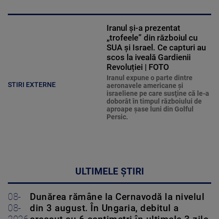
Iranul și-a prezentat
„trofeele” din războiul cu
SUA și Israel. Ce capturi au
scos la iveală Gardienii
Revoluției | FOTO
Iranul expune o parte dintre
STIRI EXTERNE
aeronavele americane şi
israeliene pe care susţine că le-a
doborât în timpul războiului de
aproape şase luni din Golful
Persic.
ULTIMELE ȘTIRI
08-
Dunărea rămâne la Cernavodă la nivelul
08-
din 3 august. În Ungaria, debitul a