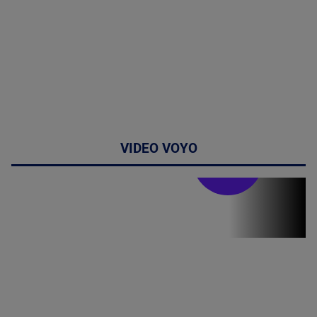
VIDEO VOYO
Stirile PRO TV
Stirile PRO