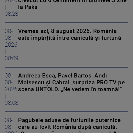
2026
crescut cu 6 centimetri în ultimele 3 zile
|
la Paks
08:23
08-
Vremea azi, 8 august 2026. România
08-
este împărțită între caniculă și furtună
2026
|
08:09
08-
Andreea Esca, Pavel Bartoș, Andi
08-
Moisescu și Cabral, surpriza PRO TV pe
2026
scena UNTOLD. „Ne vedem în toamnă!”
|
08:08
08-
Pagubele aduse de furtunile puternice
08-
care au lovit România după caniculă.