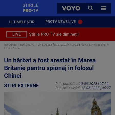
StirilePROTV
CAUTA
VOYO
TOATE 
PROTV NEWS LIVE
ULTIMELE ȘTIRI
LIVE
Știrile PRO TV ale dimineții
Stirileprotv
Stiri externe
Un bărbat a fost arestat în Marea Britanie pentru spionaj în
folosul Chinei
Un bărbat a fost arestat în Marea
Britanie pentru spionaj în folosul
Chinei
Data publicării:
10-09-2023 | 07:20
STIRI EXTERNE
Data actualizării:
12-08-2025 | 05:27