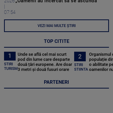
2026
„Oamenii au încercat să se ascundă”
|
07:54
VEZI MAI MULTE ȘTIRI
TOP CITITE
Unde se află cel mai scurt
Organismul 
1
2
pod din lume care desparte
populație di
STIRI
două țări europene. Are doar
o abilitate p
STIRI
TURISM
3 metri și două fusuri orare
oamenilor nu
STIINTA
PARTENERI