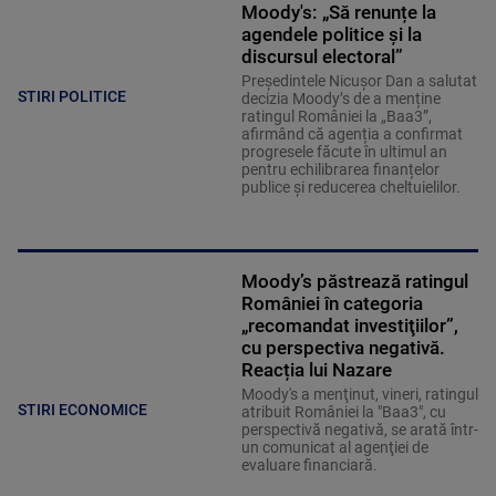
Moody's: „Să renunțe la
agendele politice şi la
discursul electoral”
Președintele Nicușor Dan a salutat
STIRI POLITICE
decizia Moody’s de a menține
ratingul României la „Baa3”,
afirmând că agenția a confirmat
progresele făcute în ultimul an
pentru echilibrarea finanțelor
publice și reducerea cheltuielilor.
Moody’s păstrează ratingul
României în categoria
„recomandat investiţiilor”,
cu perspectiva negativă.
Reacția lui Nazare
Moody's a menţinut, vineri, ratingul
STIRI ECONOMICE
atribuit României la "Baa3", cu
perspectivă negativă, se arată într-
un comunicat al agenţiei de
evaluare financiară.