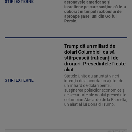
STIRI EXTERNE
aeronavele americane şi
israeliene pe care susţine că le-a
doborât în timpul războiului de
aproape şase luni din Golful
Persic.
Trump dă un miliard de
dolari Columbiei, ca să
stârpească traficanții de
droguri. Președintele îi este
aliat
Statele Unite au anunțat vineri
STIRI EXTERNE
intenția de a acorda un ajutor de
un miliard de dolari pentru
susținerea politicilor economice și
de securitate ale noului președinte
columbian Abelardo de la Espriella,
un aliat al lui Donald Trump.