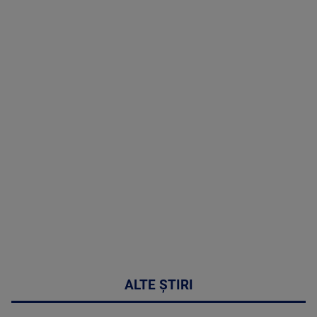
TV # 19.00 -
07 August
2026
MAI
MULTE
DETALII
48:24
ALTE ȘTIRI