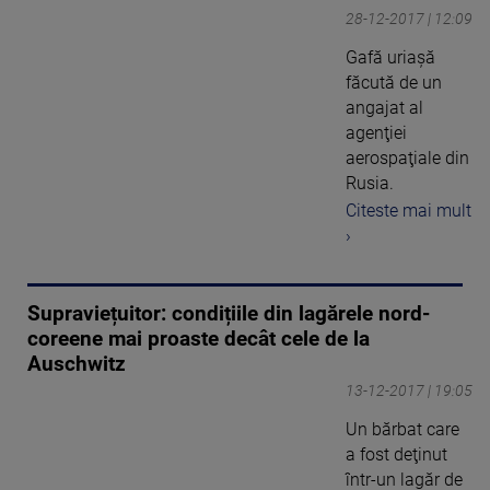
28-12-2017 | 12:09
Gafă uriaşă
făcută de un
angajat al
agenţiei
aerospaţiale din
Rusia.
Citeste mai mult
›
Supraviețuitor: condițiile din lagărele nord-
coreene mai proaste decât cele de la
Auschwitz
13-12-2017 | 19:05
Un bărbat care
a fost deţinut
într-un lagăr de