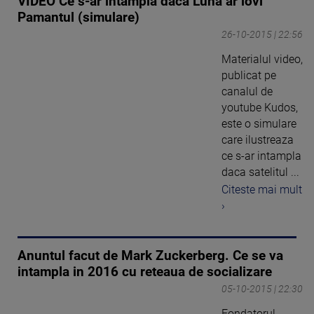
VIDEO Ce s-ar intampla daca Luna ar lovi
Pamantul (simulare)
26-10-2015 | 22:56
Materialul video,
publicat pe
canalul de
youtube Kudos,
este o simulare
care ilustreaza
ce s-ar intampla
daca satelitul ...
Citeste mai mult
›
Anuntul facut de Mark Zuckerberg. Ce se va
intampla in 2016 cu reteaua de socializare
05-10-2015 | 22:30
Fondatorul