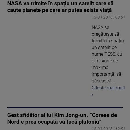
NASA va trimite în spațiu un satelit care să
caute planete pe care ar putea exista viață
13-04-2018 | 08:51
NASA se
pregăteşte să
trimită în spaţiu
un satelit pe
nume TESS, cu
o misiune de
maximă
importanţă: să
găsească ...
Citeste mai mult
›
Gest sfidător al lui Kim Jong-un. ”Coreea de
Nord e prea ocupată să facă plutoniu”
18-03-2018 | 12:51