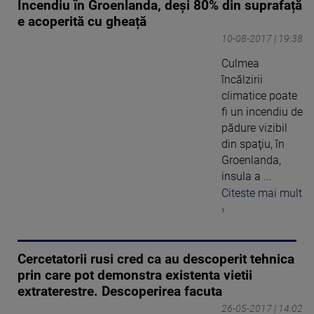
Incendiu în Groenlanda, deși 80% din suprafață
e acoperită cu gheață
10-08-2017 | 19:38
Culmea
încălzirii
climatice poate
fi un incendiu de
pădure vizibil
din spaţiu, în
Groenlanda,
insula a ...
Citeste mai mult
›
Cercetatorii rusi cred ca au descoperit tehnica
prin care pot demonstra existenta vietii
extraterestre. Descoperirea facuta
26-05-2017 | 14:02