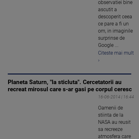
observatiei bine
ascutit a
descoperit ceea
ce pare a fi un
om, in imaginile
surprinse de
Google ...
Citeste mai mult
›
Planeta Saturn, "la sticluta". Cercetatorii au
recreat mirosul care s-ar gasi pe corpul ceresc
16-06-2014 | 16:44
Oamenii de
stiinta de la
NASA au reusit
sa recreeze
atmosfera care