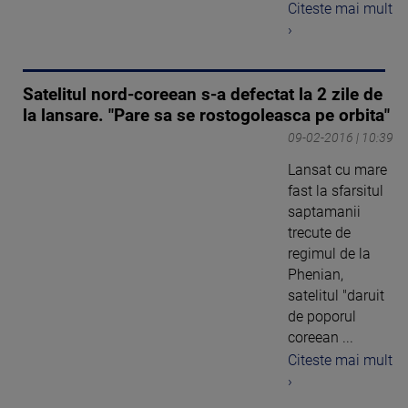
Citeste mai mult
›
Satelitul nord-coreean s-a defectat la 2 zile de
la lansare. "Pare sa se rostogoleasca pe orbita"
09-02-2016 | 10:39
Lansat cu mare
fast la sfarsitul
saptamanii
trecute de
regimul de la
Phenian,
satelitul "daruit
de poporul
coreean ...
Citeste mai mult
›