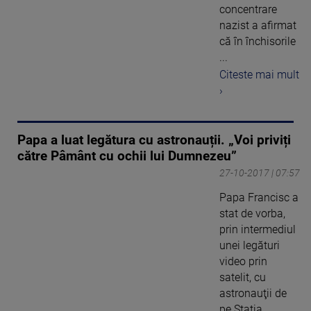
concentrare
nazist a afirmat
că în închisorile
...
Citeste mai mult
›
Papa a luat legătura cu astronauții. „Voi priviți
către Pâmânt cu ochii lui Dumnezeu”
27-10-2017 | 07:57
Papa Francisc a
stat de vorba,
prin intermediul
unei legături
video prin
satelit, cu
astronauţii de
pe Staţia