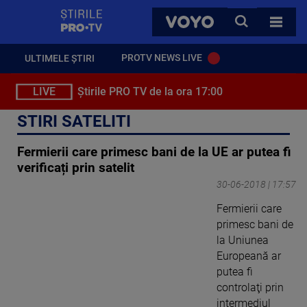
StirilePROTV
CAUTA
VOYO
TOATE 
PROTV NEWS LIVE
ULTIMELE ȘTIRI
LIVE
Știrile PRO TV de la ora 17:00
STIRI SATELITI
Fermierii care primesc bani de la UE ar putea fi
verificați prin satelit
30-06-2018 | 17:57
Fermierii care
primesc bani de
la Uniunea
Europeană ar
putea fi
controlaţi prin
intermediul