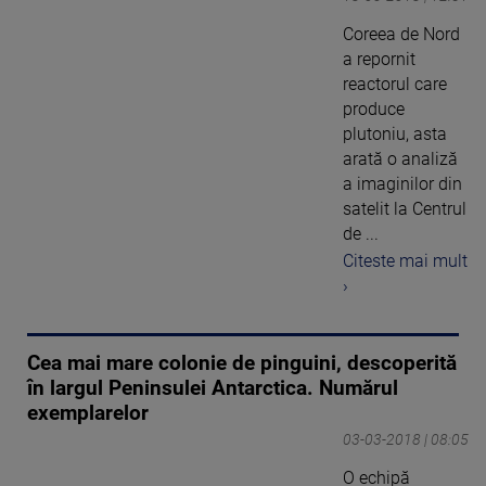
Coreea de Nord
a repornit
reactorul care
produce
plutoniu, asta
arată o analiză
a imaginilor din
satelit la Centrul
de ...
Citeste mai mult
›
Cea mai mare colonie de pinguini, descoperită
în largul Peninsulei Antarctica. Numărul
exemplarelor
03-03-2018 | 08:05
O echipă