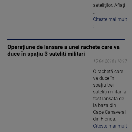
sateliţilor. Aflaţi
...
Citeste mai mult
›
Operațiune de lansare a unei rachete care va
duce în spațiu 3 sateliți militari
15-04-2018 | 18:17
O rachetă care
va duce în
spațiu trei
sateliți militari a
fost lansată de
la baza din
Cape Canaveral
din Florida.
Citeste mai mult