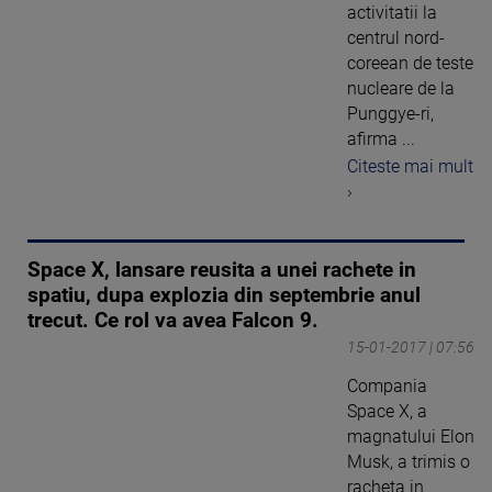
activitatii la
centrul nord-
coreean de teste
nucleare de la
Punggye-ri,
afirma ...
Citeste mai mult
›
Space X, lansare reusita a unei rachete in
spatiu, dupa explozia din septembrie anul
trecut. Ce rol va avea Falcon 9.
15-01-2017 | 07:56
Compania
Space X, a
magnatului Elon
Musk, a trimis o
racheta in