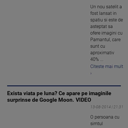
Un nou satelit a
fost lansat in
spatiu si este de
asteptat sa
ofere imagini cu
Pamantul, care
sunt cu
aproximativ
40% ...
Citeste mai mult
›
Exista viata pe luna? Ce apare pe imaginile
surprinse de Google Moon. VIDEO
13-08-2014 | 21:31
O persoana cu
simtul