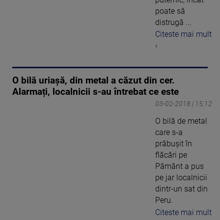
poate să
distrugă ...
Citeste mai mult
›
O bilă uriașă, din metal a căzut din cer.
Alarmați, localnicii s-au întrebat ce este
03-02-2018 | 15:12
O bilă de metal
care s-a
prăbușit în
flăcări pe
Pământ a pus
pe jar localnicii
dintr-un sat din
Peru.
Citeste mai mult