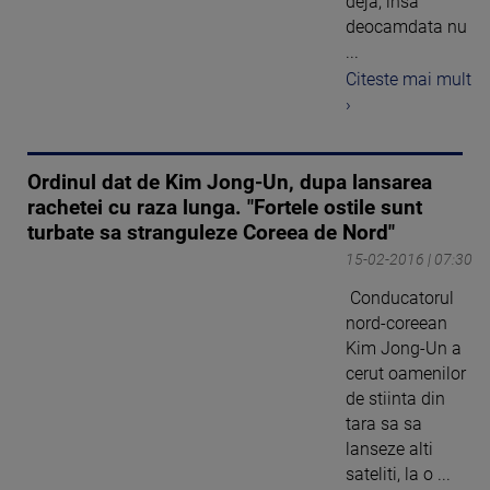
deja, insa
deocamdata nu
...
Citeste mai mult
›
Ordinul dat de Kim Jong-Un, dupa lansarea
rachetei cu raza lunga. "Fortele ostile sunt
turbate sa stranguleze Coreea de Nord"
15-02-2016 | 07:30
Conducatorul
nord-coreean
Kim Jong-Un a
cerut oamenilor
de stiinta din
tara sa sa
lanseze alti
sateliti, la o ...