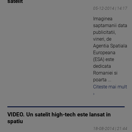
satelit
05-12-2014 | 14:17
Imaginea
saptamanii data
publicitatii,
vineri, de
Agentia Spatiala
Europeana
(ESA) este
dedicata
Romaniei si
poarta ...
Citeste mai mult
›
VIDEO. Un satelit high-tech este lansat in
spatiu
18-08-2014 | 21:44