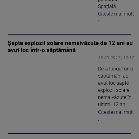
Spaţială ...
Citeste mai mult
›
Șapte explozii solare nemaivăzute de 12 ani au
avut loc într-o săptămână
13-09-2017 | 12:17
De-a lungul unei
săptămâni au
avut loc şapte
explozii solare
nemaivăzute în
ultimii 12 ani.
Citeste mai mult
›