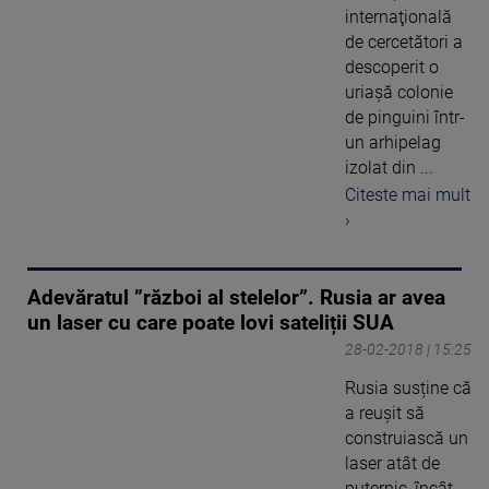
internaţională
de cercetători a
descoperit o
uriaşă colonie
de pinguini într-
un arhipelag
izolat din ...
Citeste mai mult
›
Adevăratul ”război al stelelor”. Rusia ar avea
un laser cu care poate lovi sateliții SUA
28-02-2018 | 15:25
Rusia susține că
a reușit să
construiască un
laser atât de
puternic, încât