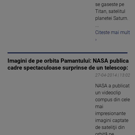
se gaseste pe
Titan, satelitul
planetei Saturn.
...
Citeste mai mult
›
Imagini de pe orbita Pamantului: NASA publica
cadre spectaculoase surprinse de un telescop:
27-04-2014 | 13:02
NASA a publicat
un videoclip
compus din cele
mai
impresionante
imagini captate
de sateliţii din
orbită pe