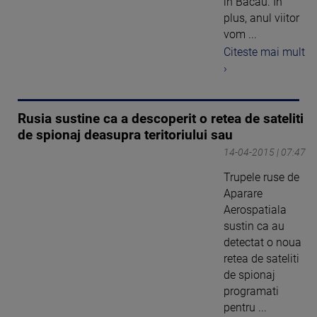
in Bacau. In
plus, anul viitor
vom ...
Citeste mai mult
›
Rusia sustine ca a descoperit o retea de sateliti
de spionaj deasupra teritoriului sau
14-04-2015 | 07:47
Trupele ruse de
Aparare
Aerospatiala
sustin ca au
detectat o noua
retea de sateliti
de spionaj
programati
pentru ...