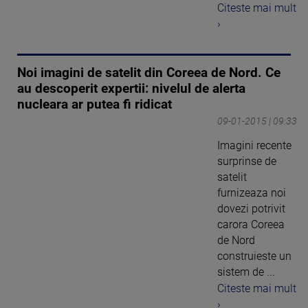
Citeste mai mult
›
Noi imagini de satelit din Coreea de Nord. Ce
au descoperit expertii: nivelul de alerta
nucleara ar putea fi ridicat
09-01-2015 | 09:33
Imagini recente
surprinse de
satelit
furnizeaza noi
dovezi potrivit
carora Coreea
de Nord
construieste un
sistem de ...
Citeste mai mult
›