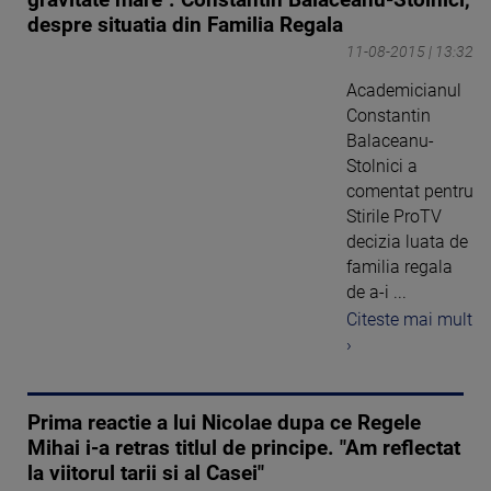
gravitate mare". Constantin Balaceanu-Stolnici,
despre situatia din Familia Regala
11-08-2015 | 13:32
Academicianul
Constantin
Balaceanu-
Stolnici a
comentat pentru
Stirile ProTV
decizia luata de
familia regala
de a-i ...
Citeste mai mult
›
Prima reactie a lui Nicolae dupa ce Regele
Mihai i-a retras titlul de principe. "Am reflectat
la viitorul tarii si al Casei"