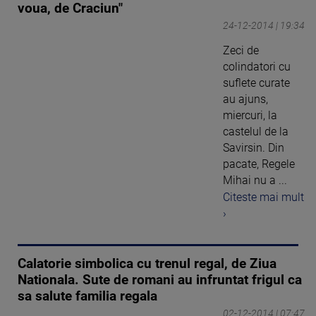
voua, de Craciun"
24-12-2014 | 19:34
Zeci de
colindatori cu
suflete curate
au ajuns,
miercuri, la
castelul de la
Savirsin. Din
pacate, Regele
Mihai nu a ...
Citeste mai mult
›
Calatorie simbolica cu trenul regal, de Ziua
Nationala. Sute de romani au infruntat frigul ca
sa salute familia regala
02-12-2014 | 07:47