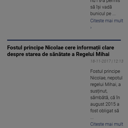
nu i s-a permis
să își vadă
bunicul pe ...
Citeste mai mult
›
Fostul principe Nicolae cere informații clare
despre starea de sănătate a Regelui Mihai
18-11-2017 | 12:13
Fostul principe
Nicolae, nepotul
regelui Mihai, a
susținut,
sâmbătă, că în
august 2015 a
fost obligat să
...
Citeste mai mult