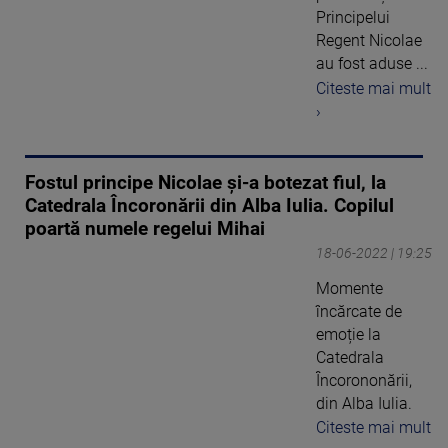
Principelui
Regent Nicolae
au fost aduse ...
Citeste mai mult
›
Fostul principe Nicolae și-a botezat fiul, la
Catedrala Încoronării din Alba Iulia. Copilul
poartă numele regelui Mihai
18-06-2022 | 19:25
Momente
încărcate de
emoție la
Catedrala
Încorononării,
din Alba Iulia.
Citeste mai mult