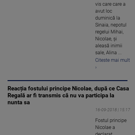
vis care care a
avut loc
duminică la
Sinaia, nepotul
regelui Mihai,
Nicolae, și
aleasă inimii
sale, Alina ...
Citeste mai mult
›
Reacția fostului principe Nicolae, după ce Casa
Regală ar fi transmis că nu va participa la
nunta sa
16-09-2018 | 15:17
Fostul principe
Nicolae a
declarat,