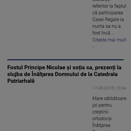
referitor la faptul
că participarea
Casei Regale la
nunta sa nu a
fost încă ...
Citeste mai mult
›
Fostul Principe Nicolae și soția sa, prezenți la
slujba de Înălţarea Domnului de la Catedrala
Patriarhală
17-05-2018 | 13:04
Mare sărbătoare
joi pentru
creştinii
ortodocşi:
Înălţarea