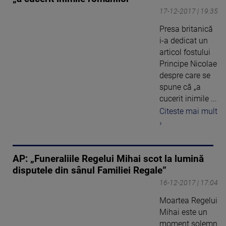
17-12-2017 | 19:35
Presa britanică
i-a dedicat un
articol fostului
Principe Nicolae
despre care se
spune că „a
cucerit inimile ...
Citeste mai mult
›
AP: „Funeraliile Regelui Mihai scot la lumină
disputele din sânul Familiei Regale”
16-12-2017 | 17:04
Moartea Regelui
Mihai este un
moment solemn