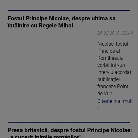
Fostul Principe Nicolae, despre ultima sa
întâlnire cu Regele Mihai
28-02-2018 | 22:44
Nicolae, fostul
Principe al
României, a
vorbit într-un
interviu acordat
publicației
franceze Point
de Vue ...
Citeste mai mult
›
Presa britanică, despre fostul Principe Nicolae:
„a cucerit inimile românilor”