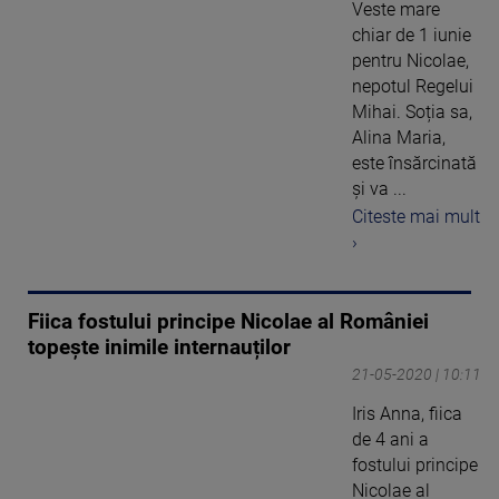
Veste mare
chiar de 1 iunie
pentru Nicolae,
nepotul Regelui
Mihai. Soția sa,
Alina Maria,
este însărcinată
și va ...
Citeste mai mult
›
Fiica fostului principe Nicolae al României
topește inimile internauților
21-05-2020 | 10:11
Iris Anna, fiica
de 4 ani a
fostului principe
Nicolae al