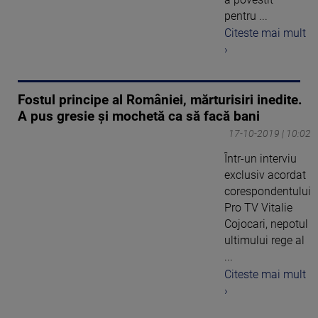
pentru ...
Citeste mai mult
›
Fostul principe al României, mărturisiri inedite.
A pus gresie și mochetă ca să facă bani
17-10-2019 | 10:02
Într-un interviu
exclusiv acordat
corespondentului
Pro TV Vitalie
Cojocari, nepotul
ultimului rege al
...
Citeste mai mult
›