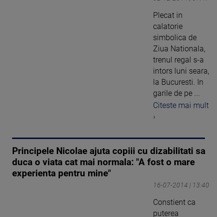
Plecat in
calatorie
simbolica de
Ziua Nationala,
trenul regal s-a
intors luni seara,
la Bucuresti. In
garile de pe ...
Citeste mai mult
›
Principele Nicolae ajuta copiii cu dizabilitati sa
duca o viata cat mai normala: "A fost o mare
experienta pentru mine"
16-07-2014 | 13:40
Constient ca
puterea