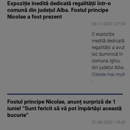
Expoziție inedită dedicată regalității într-o
comună din județul Alba. Fostul principe
Nicolae a fost prezent
29-11-2021 | 07:50
O expoziție
inedită dedicată
regalității a avut
loc duminică în
comuna Ighiu,
din județul Alba.
Citeste mai mult
›
Fostul principe Nicolae, anunț surpriză de 1
iunie! “Sunt fericit să vă pot împărtăși această
bucurie”
01-06-2020 | 18:42