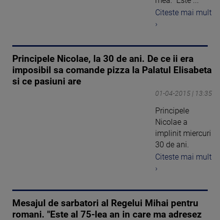
mea." Este ...
Citeste mai mult
›
Principele Nicolae, la 30 de ani. De ce ii era
imposibil sa comande pizza la Palatul Elisabeta
si ce pasiuni are
01-04-2015 | 13:35
Principele
Nicolae a
implinit miercuri
30 de ani.
Citeste mai mult
›
Mesajul de sarbatori al Regelui Mihai pentru
romani. "Este al 75-lea an in care ma adresez