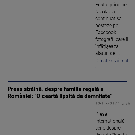
Fostul principe
Nicolae a
continuat să
posteze pe
Facebook
fotografii care îl
înfăţişează
alături de ...
Citeste mai mult
›
Presa străină, despre familia regală a
României: "O ceartă lipsită de demnitate"
10-11-2017 | 15:19
Presa
internaţională
scrie despre
disputa ”lipsită