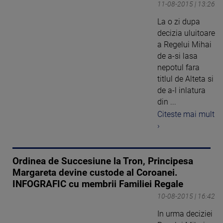
11-08-2015 | 13:26
La o zi dupa
decizia uluitoare
a Regelui Mihai
de a-si lasa
nepotul fara
titlul de Alteta si
de a-l inlatura
din ...
Citeste mai mult
›
Ordinea de Succesiune la Tron, Principesa
Margareta devine custode al Coroanei.
INFOGRAFIC cu membrii Familiei Regale
10-08-2015 | 16:42
In urma deciziei