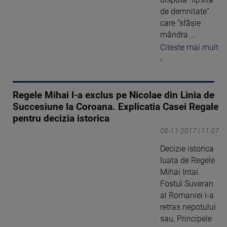
de demnitate”
care ”sfâşie
mândra ...
Citeste mai mult
›
Regele Mihai l-a exclus pe Nicolae din Linia de
Succesiune la Coroana. Explicatia Casei Regale
pentru decizia istorica
08-11-2017 | 11:07
Decizie istorica
luata de Regele
Mihai Intai.
Fostul Suveran
al Romaniei i-a
retras nepotului
sau, Principele