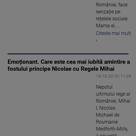
României, face
senzație pe
rețelele sociale.
Mama ei, ...
Citeste mai mult
›
Emoționant. Care este cea mai iubită amintire a
fostului principe Nicolae cu Regele Mihai
19-10-2019 | 11:08
Nepotul
ultimului rege al
României, Mihai
I, Nicolas
Michael de
Roumanie
Medforth-Mills,
a povestit