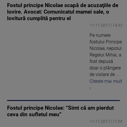
Fostul principe Nicolae scapă de acuzaţiile de
lovire. Avocat: Comunicatul mamei sale, o
lovitură cumplită pentru el
11-11-2017 | 14:32
Pe numele
fostului Principe
Nicolae, nepotul
Regelui Mihai, a
fost depusă
doar o plângere
de violare de ...
Citeste mai mult
›
Fostul principe Nicolae: ”Simt că am pierdut
ceva din sufletul meu”
11-11-2017 | 11:09