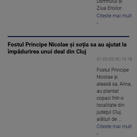
Domnului şi
Ziua Eroilor.
Citeste mai mult
›
Fostul Principe Nicolae şi soția sa au ajutat la
împădurirea unui deal din Cluj
31-03-2018 | 19:18
Fostul Principe
Nicolae şi
aleasă sa, Alina,
au plantat
copaci într-o
localitate din
judeţul Cluj,
alături de ...
Citeste mai mult
›