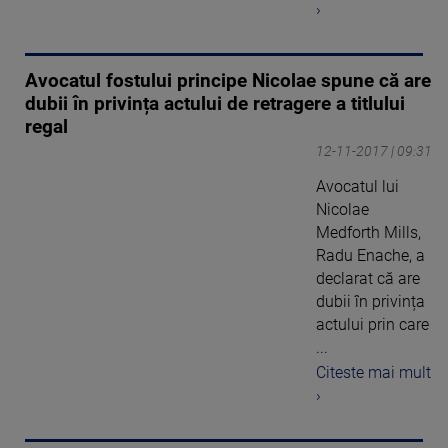
›
Avocatul fostului principe Nicolae spune că are
dubii în privința actului de retragere a titlului
regal
12-11-2017 | 09:31
Avocatul lui
Nicolae
Medforth Mills,
Radu Enache, a
declarat că are
dubii în privința
actului prin care
...
Citeste mai mult
›