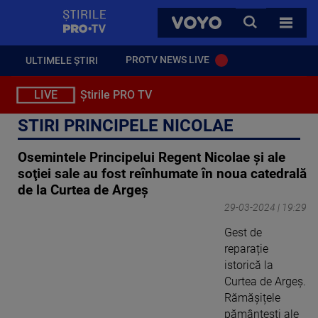
StirilePROTV
CAUTA
VOYO
TOATE 
PROTV NEWS LIVE
ULTIMELE ȘTIRI
LIVE
Știrile PRO TV
STIRI PRINCIPELE NICOLAE
Osemintele Principelui Regent Nicolae şi ale
soţiei sale au fost reînhumate în noua catedrală
de la Curtea de Argeş
29-03-2024 | 19:29
Gest de
reparație
istorică la
Curtea de Argeș.
Rămășițele
pământești ale