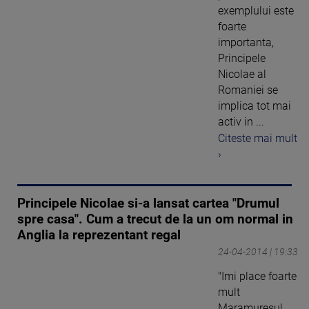
exemplului este
foarte
importanta,
Principele
Nicolae al
Romaniei se
implica tot mai
activ in ...
Citeste mai mult
›
Principele Nicolae si-a lansat cartea "Drumul
spre casa". Cum a trecut de la un om normal in
Anglia la reprezentant regal
24-04-2014 | 19:33
"Imi place foarte
mult
Maramuresul,