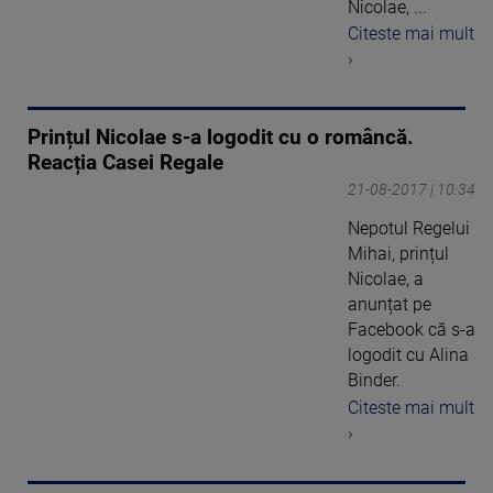
Nicolae, ...
Citeste mai mult
›
Prințul Nicolae s-a logodit cu o româncă.
Reacția Casei Regale
21-08-2017 | 10:34
Nepotul Regelui
Mihai, prințul
Nicolae, a
anunțat pe
Facebook că s-a
logodit cu Alina
Binder.
Citeste mai mult
›