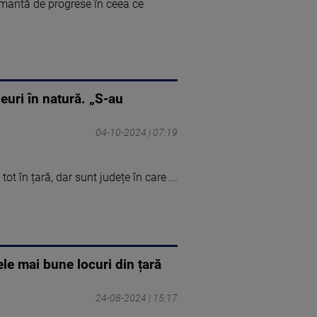
rmantă de progrese în ceea ce
euri în natură. „S-au
04-10-2024 | 07:19
t în țară, dar sunt județe în care ...
le mai bune locuri din țară
24-08-2024 | 15:17