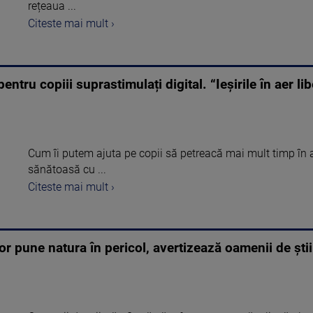
rețeaua ...
Citeste mai mult ›
pentru copiii suprastimulați digital. “Ieșirile în aer l
Cum îi putem ajuta pe copii să petreacă mai mult timp în ae
sănătoasă cu ...
Citeste mai mult ›
lor pune natura în pericol, avertizează oamenii de ști