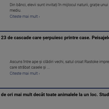
Din bănci, elevii sunt invitați în mijlocul naturii, grație u
mediu.
Citeste mai mult ›
 23 de cascade care șerpuiesc printre case. Peisajel
Ascuns între ape și clădiri vechi, satul croat Rastoke imp
care străbat casele și ...
Citeste mai mult ›
e ori mai mult decât toate animalele la un loc. Stud