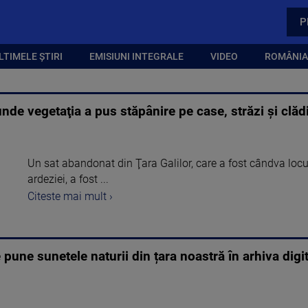
P
LTIMELE ȘTIRI
EMISIUNI INTEGRALE
VIDEO
ROMÂNIA,
de vegetaţia a pus stăpânire pe case, străzi şi clădi
Un sat abandonat din Ţara Galilor, care a fost cândva locu
ardeziei, a fost ...
Citeste mai mult ›
une sunetele naturii din țara noastră în arhiva digit