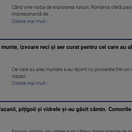
Când vine vorba de explorarea naturii, România oferă pasio
impresionantă de ...
Citeste mai mult ›
munte, izvoare reci și aer curat pentru cei care au a
Cei care au ales muntele s-au răcorit cu picioarele într-un 
copaci.
Citeste mai mult ›
azanii, pițigoii și vidrele și-au găsit cămin. Comorile 
Fazanii, pițigoii, ori vidrele sunt câteva dintre speciile de