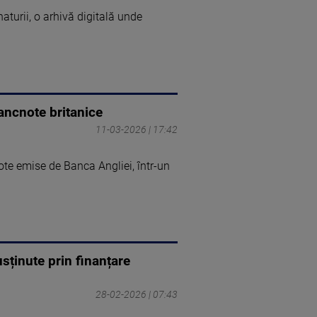
turii, o arhivă digitală unde
bancnote britanice
11-03-2026 | 17:42
te emise de Banca Angliei, într-un
usținute prin finanțare
28-02-2026 | 07:43