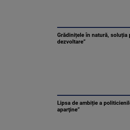
Grădinițele în natură, soluția 
dezvoltare”
Lipsa de ambiție a politicieni
aparţine”