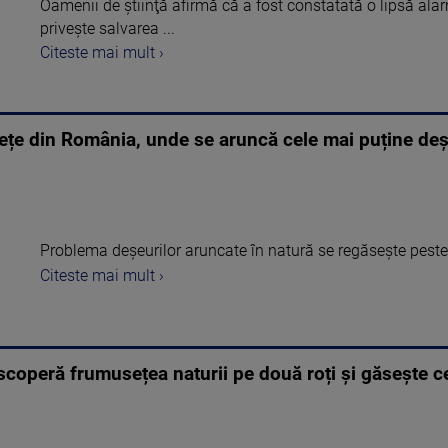
Oamenii de ştiinţă afirmă că a fost constatată o lipsă ala
priveşte salvarea ...
Citeste mai mult ›
ețe din România, unde se aruncă cele mai puține deș
Problema deșeurilor aruncate în natură se regăsește peste to
Citeste mai mult ›
coperă frumusețea naturii pe două roți și găsește ce