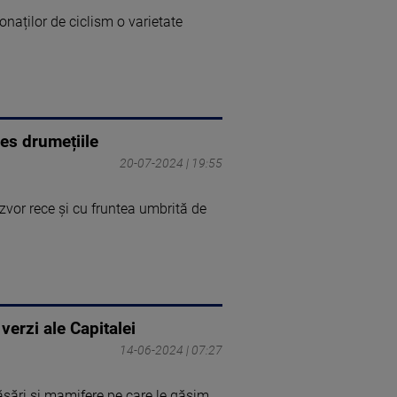
naților de ciclism o varietate
les drumețiile
20-07-2024 | 19:55
izvor rece și cu fruntea umbrită de
verzi ale Capitalei
14-06-2024 | 07:27
 păsări și mamifere pe care le găsim