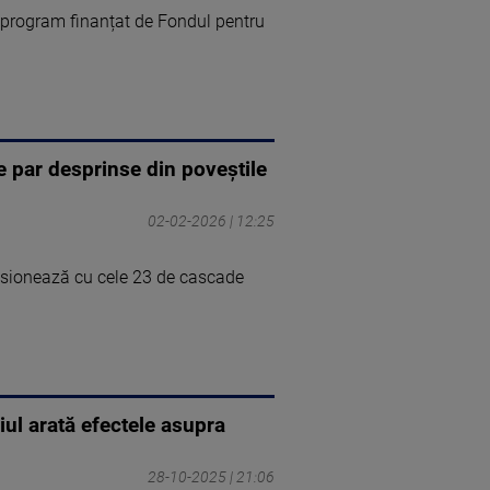
nui program finanțat de Fondul pentru
e par desprinse din poveștile
02-02-2026 | 12:25
resionează cu cele 23 de cascade
iul arată efectele asupra
28-10-2025 | 21:06