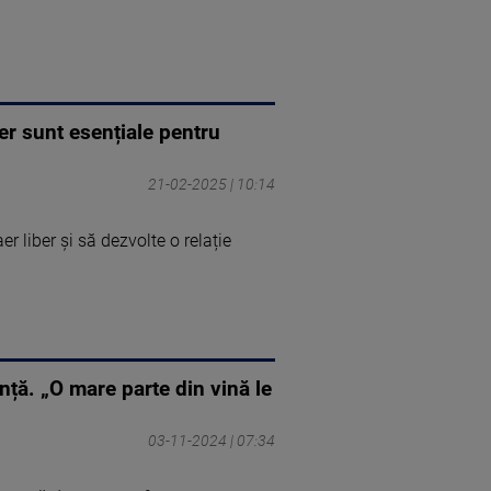
iber sunt esențiale pentru
21-02-2025 | 10:14
r liber și să dezvolte o relație
ință. „O mare parte din vină le
03-11-2024 | 07:34