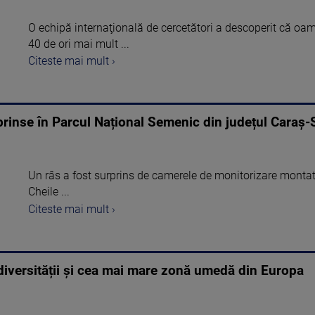
O echipă internaţională de cercetători a descoperit că oa
40 de ori mai mult ...
Citeste mai mult ›
prinse în Parcul Național Semenic din județul Caraș
Un râs a fost surprins de camerele de monitorizare monta
Cheile ...
Citeste mai mult ›
odiversității și cea mai mare zonă umedă din Europa