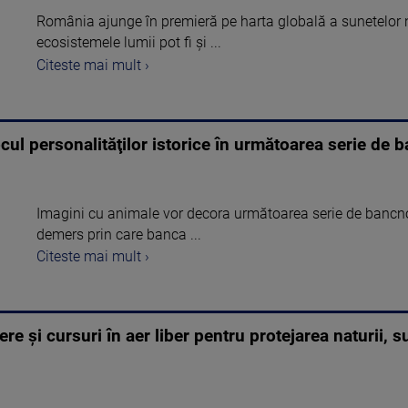
România ajunge în premieră pe harta globală a sunetelor na
ecosistemele lumii pot fi și ...
Citeste mai mult ›
cul personalităţilor istorice în următoarea serie de 
Imagini cu animale vor decora următoarea serie de bancno
demers prin care banca ...
Citeste mai mult ›
ere și cursuri în aer liber pentru protejarea naturii, s