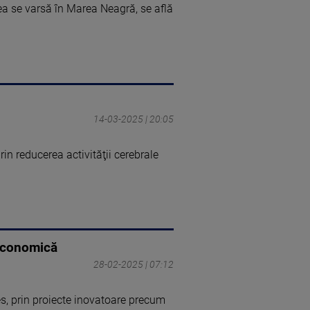
ea se varsă în Marea Neagră, se află
14-03-2025 | 20:05
in reducerea activităţii cerebrale
 economică
28-02-2025 | 07:12
s, prin proiecte inovatoare precum